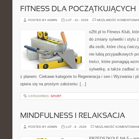
FITNESS DLA POCZĄTKUJĄCYCH
POSTED BY ADMIN
LUT - 10 - 2026
MOŻLIWOŚĆ KOMENTOWA
o2fit.pl to Fitness Klub, k
do zmiany sylwetki i stylu 
dla osób, które chcą ćwicz
nie lubią przypadkowych po
treści, które pomagają wzm
sylwetkę, a także zadbać o 
z planem. Ciekawe kategorie to Regeneracja i sen i Wyzwania i pla
opiera się na prostym założeniu: […]
CATEGORIES:
SPORT
MINDFULNESS I RELAKSACJA
POSTED BY ADMIN
LUT - 9 - 2026
MOŻLIWOŚĆ KOMENTOWAN
PRZEDSZKOLE NA 5 – porta