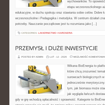
wychowanków. To opowieść
etapu wczesnoszkolnego aż
edukacyjne, w duchu spokoju oraz stawiania sobie celów. Dobre k
wczesnoszkolne i Pedagogika i metodyka. W centrum działań znaj
potrzeby. Nauczanie początkowe jest tu rozumiana jako […]
CATEGORIES:
LAKIERNICTWO I KAROSERIA
PRZEMYSŁ I DUŻE INWESTYCJE
POSTED BY ADMIN
LUT - 12 - 2026
MOŻLIWOŚĆ KOMENTOWA
Wikana BioEnergia to platf
które chcą zrozumieć temat 
surowcach biologicznych w
jednocześnie merytoryczny.
tym, jak biomasa może stać
jak wygląda łańcuch dostaw
gdy w grę wchodzą opłacalność i sprawność. Kategorie to BioEner