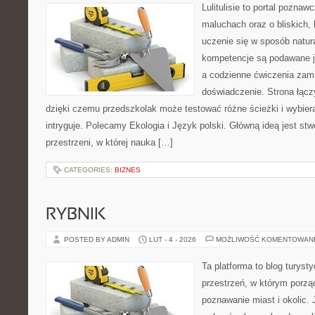
Lulitulisie to portal pozna
maluchach oraz o bliskich,
uczenie się w sposób natur
kompetencje są podawane j
a codzienne ćwiczenia zami
doświadczenie. Strona łącz
dzięki czemu przedszkolak może testować różne ścieżki i wybierać
intryguje. Polecamy Ekologia i Język polski. Główną ideą jest st
przestrzeni, w której nauka […]
CATEGORIES:
BIZNES
RYBNIK
POSTED BY ADMIN
LUT - 4 - 2026
MOŻLIWOŚĆ KOMENTOWAN
Ta platforma to blog turys
przestrzeń, w którym porzą
poznawanie miast i okolic.