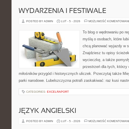
WYDARZENIA I FESTIWALE
POSTED BY ADMIN
LUT - 5 - 2026
MOŻLIWOŚĆ KOMENTOWAN
To blog o wędrowaniu po re
myślą o osobach, które lub
chcą planować wyjazdy w 
Znajdziesz tu opisy ścieżek
wycieczkę, a także pomysł
przestrzeń dla tych, którzy 
miłośników przygód i historycznych uliczek. Przeczytaj także Mie
parki narodowe. Lubelszczyzna potrafi zaskakiwać: raz kusi nast
CATEGORIES:
EXCELRAPORT
JĘZYK ANGIELSKI
POSTED BY ADMIN
LUT - 5 - 2026
MOŻLIWOŚĆ KOMENTOWAN