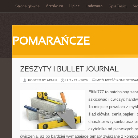
Archiwum
Lipiec
Lodowato
Strona główna
Spis Treści
Śr
POMARAŃCZE
ZESZYTY I BULLET JOURNAL
POSTED BY ADMIN
LUT - 21 - 2026
MOŻLIWOŚĆ KOMENTOWA
Elfiki777 to natchniony ser
szkicować i ćwiczyć handw
To miejsce powstało z myśl
ślad ołówka, cenią papier 
charakter w rysunku oraz p
czytelnika od pierwszych pr
ćwiczenia, aż po bardziej wymagające tematy związane z kompoz