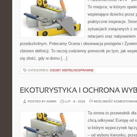
To miejsce, w którym opie
wspierające dziecko przez 
praktyczne inspiracje. Stro
sytuacjach związanych z o
relacjami oraz nabywaniem
przedszkolnym. Polecamy Ocena i obserwacja postępów i Żywienie 
zbiorem definicji. To raczej codzienny pomocnik po tym, jak wspi
się złość, gdy w domu […]
CATEGORIES:
OSOBY NIEPEŁNOSPRAWNE
EKOTURYSTYKA I OCHRONA WY
POSTED BY ADMIN
LUT - 8 - 2026
MOŻLIWOŚĆ KOMENTOWAN
Ta strona to przewodnik dla
chcą odkrywać Europę od s
w którym wypoczynek łączy
– od wyboru kierunku, prze