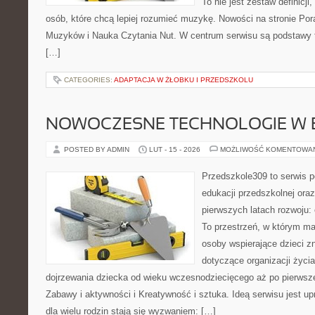
To nie jest zestaw definicji
osób, które chcą lepiej rozumieć muzykę. Nowości na stronie Po
Muzyków i Nauka Czytania Nut. W centrum serwisu są podstawy te
[…]
CATEGORIES:
ADAPTACJA W ŻŁOBKU I PRZEDSZKOLU
NOWOCZESNE TECHNOLOGIE W 
POSTED BY ADMIN
LUT - 15 - 2026
MOŻLIWOŚĆ KOMENTOWA
Przedszkole309 to serwis p
edukacji przedszkolnej ora
pierwszych latach rozwoju:
To przestrzeń, w którym ma
osoby wspierające dzieci z
dotyczące organizacji życi
dojrzewania dziecka od wieku wczesnodziecięcego aż po pierwsze
Zabawy i aktywności i Kreatywność i sztuka. Ideą serwisu jest u
dla wielu rodzin stają się wyzwaniem: […]