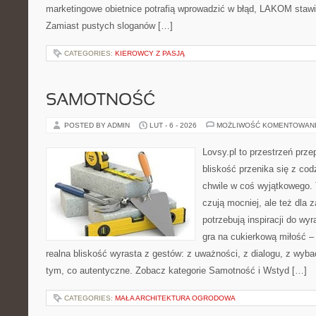
marketingowe obietnice potrafią wprowadzić w błąd, LAKOM stawi
Zamiast pustych sloganów […]
CATEGORIES:
KIEROWCY Z PASJĄ
SAMOTNOŚĆ
POSTED BY ADMIN
LUT - 6 - 2026
MOŻLIWOŚĆ KOMENTOWAN
Lovsy.pl to przestrzeń prze
bliskość przenika się z cod
chwile w coś wyjątkowego. T
czują mocniej, ale też dla 
potrzebują inspiracji do wy
gra na cukierkową miłość –
realna bliskość wyrasta z gestów: z uważności, z dialogu, z wyb
tym, co autentyczne. Zobacz kategorie Samotność i Wstyd […]
CATEGORIES:
MAŁA ARCHITEKTURA OGRODOWA