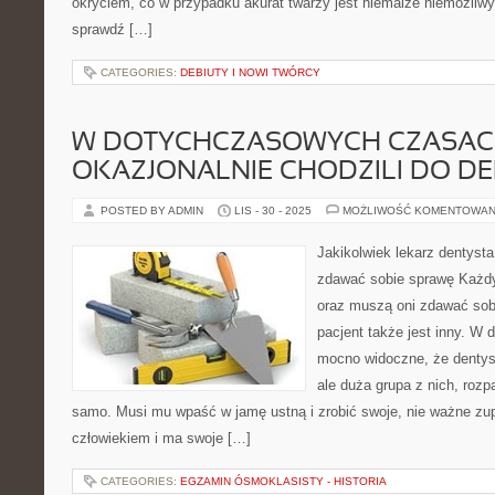
okryciem, co w przypadku akurat twarzy jest niemalże niemożli
sprawdź […]
CATEGORIES:
DEBIUTY I NOWI TWÓRCY
W DOTYCHCZASOWYCH CZASACH
OKAZJONALNIE CHODZILI DO D
POSTED BY ADMIN
LIS - 30 - 2025
MOŻLIWOŚĆ KOMENTOWAN
Jakikolwiek lekarz dentysta
zdawać sobie sprawę Każdy 
oraz muszą oni zdawać sobi
pacjent także jest inny. W
mocno widoczne, że dentys
ale duża grupa z nich, rozp
samo. Musi mu wpaść w jamę ustną i zrobić swoje, nie ważne zupe
człowiekiem i ma swoje […]
CATEGORIES:
EGZAMIN ÓSMOKLASISTY - HISTORIA