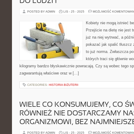
DO LUDZI I
POSTED BY ADMIN
LIS - 25 - 2025
MOŻLIWOŚĆ KOMENTOWAN
Kobiety nie mogą istnieć 
Przejście na dietę nie jest t
już na niej wytrwać, a późni
pokazać jak spalić tłuszcz 
to już norma. Zwłaszcza po
których traci się głównie wo
kilogramy bardzo błyskawicznie powracają. Czy są wobec tego s
zagwarantują właściwe oraz w […]
CATEGORIES:
HISTORIA BIŻUTERII
WIELE CO KONSUMUJEMY, CO ŚW
RÓWNIEŻ NIE DOSTARCZAMY N
ORGANIZMOWI, BEZ NAJMNIEJSZ
POSTED BY ADMIN
LIS - 25 - 2025
MOŻLIWOŚĆ KOMENTOWAN