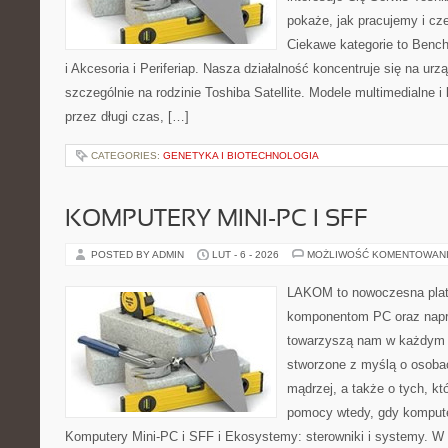
pokaże, jak pracujemy i c
Ciekawe kategorie to Bench
i Akcesoria i Periferiap. Nasza działalność koncentruje się na ur
szczególnie na rodzinie Toshiba Satellite. Modele multimedialne i
przez długi czas, […]
CATEGORIES:
GENETYKA I BIOTECHNOLOGIA
KOMPUTERY MINI-PC I SFF
POSTED BY ADMIN
LUT - 6 - 2026
MOŻLIWOŚĆ KOMENTOWAN
LAKOM to nowoczesna plat
komponentom PC oraz napr
towarzyszą nam w każdym t
stworzone z myślą o osoba
mądrzej, a także o tych, kt
pomocy wtedy, gdy komputer
Komputery Mini-PC i SFF i Ekosystemy: sterowniki i systemy. W 