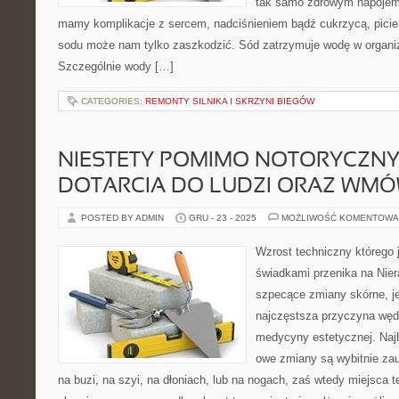
tak samo zdrowym napojem 
mamy komplikacje z sercem, nadciśnieniem bądź cukrzycą, picie
sodu może nam tylko zaszkodzić. Sód zatrzymuje wodę w organizm
Szczególnie wody […]
CATEGORIES:
REMONTY SILNIKA I SKRZYNI BIEGÓW
NIESTETY POMIMO NOTORYCZN
DOTARCIA DO LUDZI ORAZ WMÓW
POSTED BY ADMIN
GRU - 23 - 2025
MOŻLIWOŚĆ KOMENTOWA
Wzrost techniczny którego
świadkami przenika na Nier
szpecące zmiany skórne, je
najczęstsza przyczyna węd
medycyny estetycznej. Najb
owe zmiany są wybitnie zau
na buzi, na szyi, na dłoniach, lub na nogach, zaś wtedy miejsca t