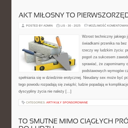
AKT MIŁOSNY TO PIERWSZORZĘ
POSTED BY ADMIN
LIS - 30 - 2025
MOŻLIWOŚĆ KOMENTOWAN
Wzrost techniczny jakiego 
świadkami przenika na bez
rzeczy wy ludzkim życiu: pr
pogoń za sukcesem zawodo
sprawiać, że zapominamy o
podstawowych wymogów czł
spełniania się w dziedzinie erotycznej. Nieudany sex może być p
tego powodu rozpadają się związki; ludzie popadają w komplikacje
dyscypliny życia nie należy […]
CATEGORIES:
ARTYKUŁY SPONSOROWANE
TO SMUTNE MIMO CIĄGŁYCH PR