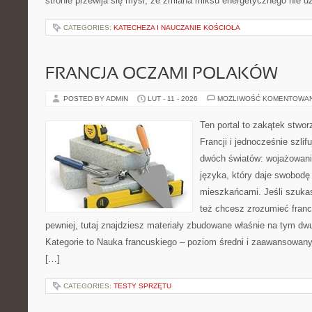
stronie przewija się myśl, że zmiana miksu energetycznego nie dz
CATEGORIES:
KATECHEZA I NAUCZANIE KOŚCIOŁA
FRANCJA OCZAMI POLAKÓW
POSTED BY ADMIN
LUT - 11 - 2026
MOŻLIWOŚĆ KOMENTOWA
Ten portal to zakątek stwor
Francji i jednocześnie szlif
dwóch światów: wojażowania
języka, który daje swobod
mieszkańcami. Jeśli szuka
też chcesz zrozumieć fran
pewniej, tutaj znajdziesz materiały zbudowane właśnie na tym d
Kategorie to Nauka francuskiego – poziom średni i zaawansowany 
[…]
CATEGORIES:
TESTY SPRZĘTU