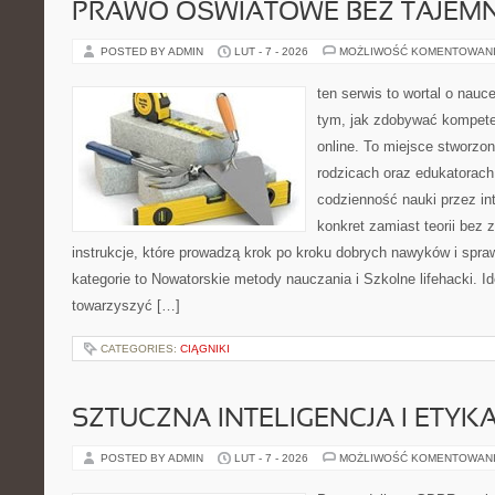
PRAWO OŚWIATOWE BEZ TAJEMN
POSTED BY ADMIN
LUT - 7 - 2026
MOŻLIWOŚĆ KOMENTOWAN
ten serwis to wortal o nauce
tym, jak zdobywać kompete
online. To miejsce stworzo
rodzicach oraz edukatorach
codzienność nauki przez inte
konkret zamiast teorii bez 
instrukcje, które prowadzą krok po kroku dobrych nawyków i spr
kategorie to Nowatorskie metody nauczania i Szkolne lifehacki. Id
towarzyszyć […]
CATEGORIES:
CIĄGNIKI
SZTUCZNA INTELIGENCJA I ETYK
POSTED BY ADMIN
LUT - 7 - 2026
MOŻLIWOŚĆ KOMENTOWAN