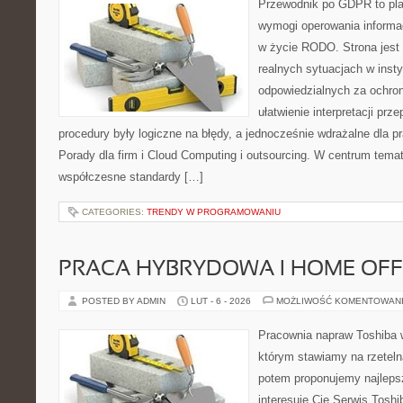
Przewodnik po GDPR to plat
wymogi operowania informa
w życie RODO. Strona jest
realnych sytuacjach w inst
odpowiedzialnych za ochron
ułatwienie interpretacji prz
procedury były logiczne na błędy, a jednocześnie wdrażalne dla 
Porady dla firm i Cloud Computing i outsourcing. W centrum temat
współczesne standardy […]
CATEGORIES:
TRENDY W PROGRAMOWANIU
PRACA HYBRYDOWA I HOME OFF
POSTED BY ADMIN
LUT - 6 - 2026
MOŻLIWOŚĆ KOMENTOWAN
Pracownia napraw Toshiba 
którym stawiamy na rzeteln
potem proponujemy najlepsz
interesuje Cię Serwis Toshi