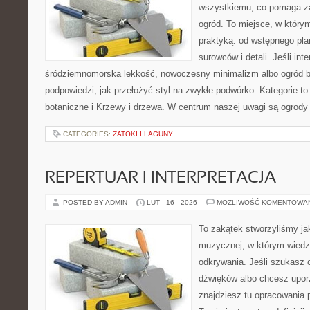
wszystkiemu, co pomaga z
ogród. To miejsce, w który
praktyką: od wstępnego pla
surowców i detali. Jeśli int
śródziemnomorska lekkość, nowoczesny minimalizm albo ogród ba
podpowiedzi, jak przełożyć styl na zwykłe podwórko. Kategorie to
botaniczne i Krzewy i drzewa. W centrum naszej uwagi są ogrody
CATEGORIES:
ZATOKI I LAGUNY
REPERTUAR I INTERPRETACJA
POSTED BY ADMIN
LUT - 16 - 2026
MOŻLIWOŚĆ KOMENTOWA
To zakątek stworzyliśmy ja
muzycznej, w którym wiedza
odkrywania. Jeśli szukasz c
dźwięków albo chcesz upo
znajdziesz tu opracowania 