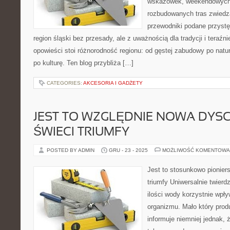
wskazówek, weekendowych 
rozbudowanych tras zwiedza
przewodniki podane przystę
region śląski bez przesady, ale z uważnością dla tradycji i teraźn
opowieści stoi różnorodność regionu: od gęstej zabudowy po natura
po kulturę. Ten blog przybliża […]
CATEGORIES:
AKCESORIA I GADŻETY
JEST TO WZGLĘDNIE NOWA DYSC
ŚWIECI TRIUMFY
POSTED BY ADMIN
GRU - 23 - 2025
MOŻLIWOŚĆ KOMENTOWA
Jest to stosunkowo pioniers
triumfy Uniwersalnie twierdz
ilości wody korzystnie wpł
organizmu. Mało który prod
informuje niemniej jednak, 