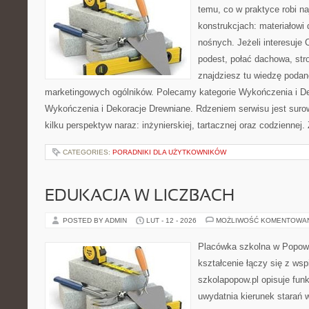
temu, co w praktyce robi n
konstrukcjach: materiałow
nośnych. Jeżeli interesuje
podest, połać dachowa, stro
znajdziesz tu wiedzę poda
marketingowych ogólników. Polecamy kategorie Wykończenia i De
Wykończenia i Dekoracje Drewniane. Rdzeniem serwisu jest suro
kilku perspektyw naraz: inżynierskiej, tartacznej oraz codziennej.
CATEGORIES:
PORADNIKI DLA UŻYTKOWNIKÓW
EDUKACJA W LICZBACH
POSTED BY ADMIN
LUT - 12 - 2026
MOŻLIWOŚĆ KOMENTOWA
Placówka szkolna w Popowi
kształcenie łączy się z wsp
szkolapopow.pl opisuje fun
uwydatnia kierunek starań