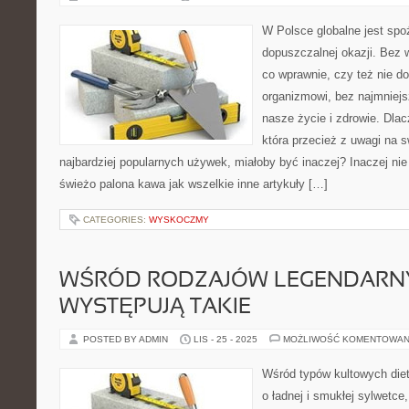
W Polsce globalne jest spo
dopuszczalnej okazji. Bez 
co wprawnie, czy też nie 
organizmowi, bez najmniej
nasze życie i zdrowie. Dla
która przecież z uwagi na s
najbardziej popularnych używek, miałoby być inaczej? Inaczej nie
świeżo palona kawa jak wszelkie inne artykuły […]
CATEGORIES:
WYSKOCZMY
WŚRÓD RODZAJÓW LEGENDARNY
WYSTĘPUJĄ TAKIE
POSTED BY ADMIN
LIS - 25 - 2025
MOŻLIWOŚĆ KOMENTOWAN
Wśród typów kultowych diet
o ładnej i smukłej sylwetce