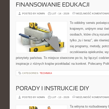
FINANSOWANIE EDUKACJI
POSTED BY ADMIN
LUT - 14 - 2026
MOŻLIWOŚĆ KOMENTOWA
To oddolny serwis poświęco
krajowym, unijnym oraz św
osobach, które chcą rozumie
tylko „tu i teraz”, ale równ
się programy, metody, potrz
oczekiwania opiekunów, w
priorytety państwa. To miejsce stworzone po to, by łączyć codzie
inspiracje z różnych krajów przekładać na konkret. Polecamy Pol
CATEGORIES:
TECHNIKA
PORADY I INSTRUKCJE DIY
POSTED BY ADMIN
LUT - 13 - 2026
MOŻLIWOŚĆ KOMENTOWA
Ta witryna to rozbudowany