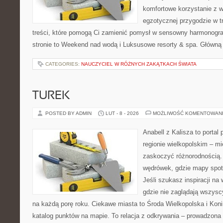
komfortowe korzystanie z w
egzotycznej przygodzie w tr
treści, które pomogą Ci zamienić pomysł w sensowny harmonogr
stronie to Weekend nad wodą i Luksusowe resorty & spa. Główną
CATEGORIES:
NAUCZYCIEL W RÓŻNYCH ZAKĄTKACH ŚWIATA
TUREK
POSTED BY ADMIN
LUT - 8 - 2026
MOŻLIWOŚĆ KOMENTOWAN
Anabell z Kalisza to portal
regionie wielkopolskim – mie
zaskoczyć różnorodnością. 
wędrówek, gdzie mapy spot
Jeśli szukasz inspiracji na
gdzie nie zaglądają wszysc
na każdą porę roku. Ciekawe miasta to Środa Wielkopolska i Konin
katalog punktów na mapie. To relacja z odkrywania – prowadzona 