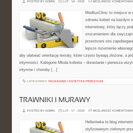
POSTED BY ADMIN
LUT - 18 - 2026
MOŻLIWOŚĆ KOMENTOWA
MediluxClinic to miejsce w 
zdrowiu kobiet na każdym e
internetowy, który łączy pr
zrozumieniem dla zwyczajn
przestrzeni stoi zapobiega
lepsze rozumienie własnego
aby ułatwiać orientację tematy, które często bywają złożone, a j
intymności. Kategorie Młoda kobieta – dorastanie i pierwsza wizyt
intymne i choroby […]
CATEGORIES:
PACKAGING I ESTETYKA PRZESYŁEK
TRAWNIKI I MURAWY
POSTED BY ADMIN
LUT - 17 - 2026
MOŻLIWOŚĆ KOMENTOWA
Hellerówka to blog interne
stylizowanym zielonym prz