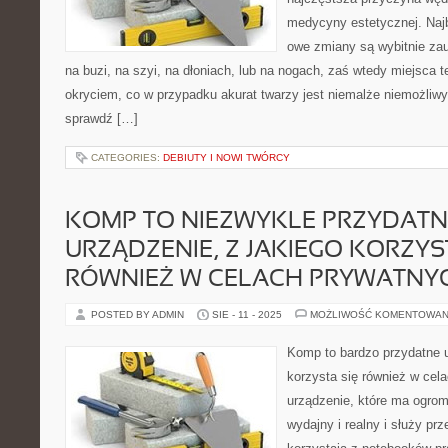
medycyny estetycznej. Najb
owe zmiany są wybitnie zau
na buzi, na szyi, na dłoniach, lub na nogach, zaś wtedy miejsca t
okryciem, co w przypadku akurat twarzy jest niemalże niemożli
sprawdź […]
CATEGORIES:
DEBIUTY I NOWI TWÓRCY
KOMP TO NIEZWYKLE PRZYDATN
URZĄDZENIE, Z JAKIEGO KORZYS
RÓWNIEŻ W CELACH PRYWATNY
POSTED BY ADMIN
SIE - 11 - 2025
MOŻLIWOŚĆ KOMENTOWAN
Komp to bardzo przydatne u
korzysta się również w cel
urządzenie, które ma ogrom
wydajny i realny i służy pr