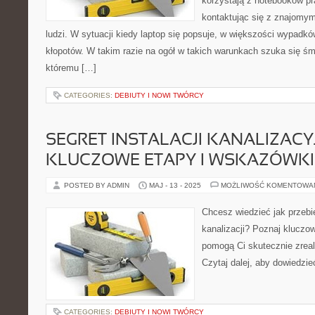
korzystają z notebooków pr
kontaktując się z znajomy
ludzi. W sytuacji kiedy laptop się popsuje, w większości wypad
kłopotów. W takim razie na ogół w takich warunkach szuka się śmi
któremu […]
CATEGORIES:
DEBIUTY I NOWI TWÓRCY
SEGRET INSTALACJI KANALIZACYJ
KLUCZOWE ETAPY I WSKAZÓWKI
POSTED BY ADMIN
MAJ - 13 - 2025
MOŻLIWOŚĆ KOMENTOWA
Chcesz wiedzieć jak przebie
kanalizacji? Poznaj kluczo
pomogą Ci skutecznie zreal
Czytaj dalej, aby dowiedzieć
CATEGORIES:
DEBIUTY I NOWI TWÓRCY