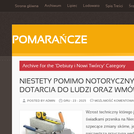
Archiwum
Lipiec
Lodowato
Strona główna
Spis Treści
Śr
POMARAŃCZE
Archive for the ‘Debiuty i Nowi Twórcy’ Category
NIESTETY POMIMO NOTORYCZN
DOTARCIA DO LUDZI ORAZ WMÓW
POSTED BY ADMIN
GRU - 23 - 2025
MOŻLIWOŚĆ KOMENTOWA
Wzrost techniczny którego
świadkami przenika na Nier
szpecące zmiany skórne, je
najczęstsza przyczyna węd