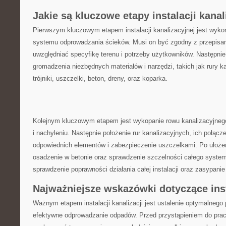
Jakie są ​kluczowe etapy instalacji kana
Pierwszym kluczowym etapem‌ instalacji kanalizacyjnej jest wykon
systemu odprowadzania​ ścieków.⁢ Musi on być ⁤zgodny z przepisa
uwzględniać specyfikę terenu i potrzeby użytkowników. Następnie
gromadzenia​ niezbędnych materiałów ⁤i narzędzi,⁤ takich ⁢jak rury 
trójniki, ‍uszczelki, beton,​ dreny, oraz koparka.
Kolejnym kluczowym etapem jest wykopanie rowu kanalizacyjneg
i nachyleniu.​ Następnie położenie ⁤rur kanalizacyjnych, ⁤ich połą
odpowiednich elementów i zabezpieczenie uszczelkami. Po ułożeniu⁤ 
osadzenie w betonie oraz sprawdzenie szczelności całego system
sprawdzenie poprawności działania całej ⁢instalacji oraz zasypanie
Najważniejsze wskazówki dotyczące insta
Ważnym⁤ etapem instalacji kanalizacji ‍jest ustalenie optymalnego
efektywne odprowadzanie​ odpadów. Przed przystąpieniem do ⁢prac