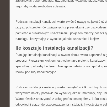
zaplanować trasę rurociągu, uwzględniając ⁢wszelkie przeszkody o
tego, ​aby woda swobodnie‍ spływała.
Podczas instalacji kanalizacji warto zwrócić uwagę⁤ na jakość uż
przyszłych​ problemów związanych z przeciekami czy uszkodzeni
pamiętać ⁣o prawidłowym uszczelnieniu połączeń między poszcze
rurociągu, korzystając z wysokiej jakości uszczelek i klejów.
Ile kosztuje instalacja kanalizacji?
Planując instalację kanalizacji⁢ w swoim⁢ domu, warto zapoznać si
procesu. Pierwszym krokiem jest wykonanie⁢ projektu kanalizacyj
specyfikę i potrzeby budynku.‌ Następnie należy przystąpić do pr
rowów⁤ pod rury ‌kanalizacyjne.
Podczas instalacji kanalizacji warto pamiętać‌ o​ kilku istotnych w
wszystkim⁣ należy‍ postawić na wysokiej jakości materiały, aby uni
Warto‌ również skorzystać⁢ z usług profesjonalnej firmy, która pos
odpowiedni sprzęt do ⁢przeprowadzenia instalacji. Inwestycja w sol