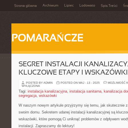
Archiwum
Lipiec
Lodowato
Strona główna
Spis Treści
Śr
POMARAŃCZE
SEGRET INSTALACJI KANALIZACYJ
KLUCZOWE ETAPY I WSKAZÓWKI
POSTED BY ADMIN
POSTED ON MAJ - 13 - 2025
MOŻLIWOŚĆ 
WYŁĄCZONA
Tagi:
instalacja kanalizacyjna
,
instalacja sanitarna
,
kanalizacja d
segregacja
,
wskazówki
W‌ naszym ⁤nowym ⁢artykule przyjrzymy się temu, ​jak skutecznie 
swoim domu. Sekretem‌ udanej instalacji ⁣kanalizacyjnej są ‌kluczow
wskazówki, które ⁤pomogą⁢ Ci uniknąć problemów z odpływem⁢ wod
instalacji. Zapraszamy do lektury!