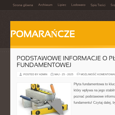
Archiwum
Lipiec
Lodowato
Strona główna
Spis Treści
Śr
POMARAŃCZE
PODSTAWOWE INFORMACJE O PŁ
FUNDAMENTOWEJ
POSTED BY ADMIN
MAJ - 25 - 2025
MOŻLIWOŚĆ KOMENTOWA
Płyta fundamentowa to klu
który wpływa na jego stabil
poznać podstawowe informa
fundamentu! Czytaj dalej, b