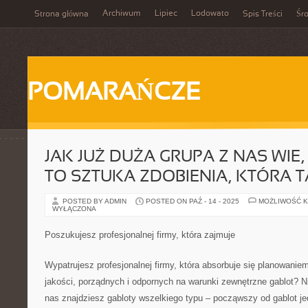
Archiwum
Lipiec
Lodowato
Strona główna
Spis Treści
Śr
POMARAŃCZE
JAK JUŻ DUŻA GRUPA Z NAS WIE
TO SZTUKA ZDOBIENIA, KTÓRA 
POSTED BY ADMIN
POSTED ON PAŹ - 14 - 2025
MOŻLIWOŚĆ 
WYŁĄCZONA
Poszukujesz profesjonalnej firmy, która zajmuje
Wypatrujesz profesjonalnej firmy, która absorbuje się planowani
jakości, porządnych i odpornych na warunki zewnętrzne gablot? Nie 
nas znajdziesz gabloty wszelkiego typu – począwszy od gablot je