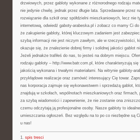
drzwiowych, przez gabloty wykonane z różnorodnego rodzaju mate
nie jedynie chwilę, jednak przez długie lata. Sprzedawane przez n
rozwiązanie dla szkół oraz spółdzielni mieszkaniowych, lecz nie
internetową, odwiedź gaboty-arabeska.pl i zobacz co mamy Ci do
że zakupienie gabloty, której kluczowym zadaniem jest zabezpiecz
szybą informacji nie jest niczym zawiłym, ale w rzeczywistości, 
okazuje się, że znalezienie dobrej firmy i solidnej jakości gablot ni
Jeżeli jednakże trafiłeś do nas, to jesteś na dobrym miejscu. Of
rodzaju gabloty – http://www.batr.com.pl, które charakteryzują si
jakością wykonana i trwałymi materiałami. Na witrynie gabloty-ar
przykłądowe realizacje oraz zamówić interesujący Cię towar. Za
nas korporacja zajmuje się wykonawstwem i sprzedażą gablot, kt
znajdują w szkołach, wspólnotach mieszkaniowych oraz firmach,
za szybą wiadomości i zapewnienie, że nie zostanie ona zniszczo
czemu odczytają ją profesjonalne osoby. Nasze gabloty to idealne
umieszczania ogłoszeń. Bez względu na to po co niezbędne są Ci
u nas!
1.
spis tresci