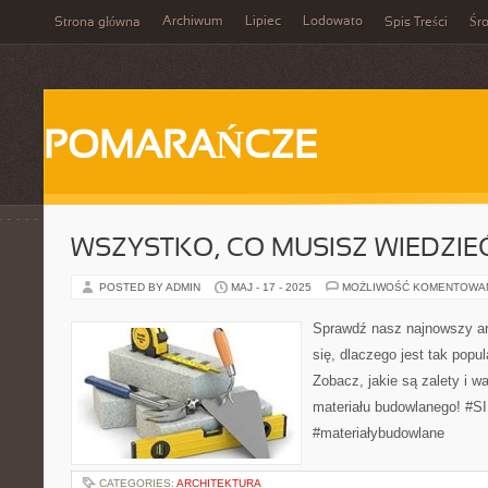
Archiwum
Lipiec
Lodowato
Strona główna
Spis Treści
Śr
POMARAŃCZE
WSZYSTKO, CO MUSISZ WIEDZIEĆ
POSTED BY ADMIN
MAJ - 17 - 2025
MOŻLIWOŚĆ KOMENTOWA
Sprawdź nasz najnowszy art
się, dlaczego jest tak popu
Zobacz, jakie są zalety i 
materiału budowlanego! #S
#materiałybudowlane
CATEGORIES:
ARCHITEKTURA