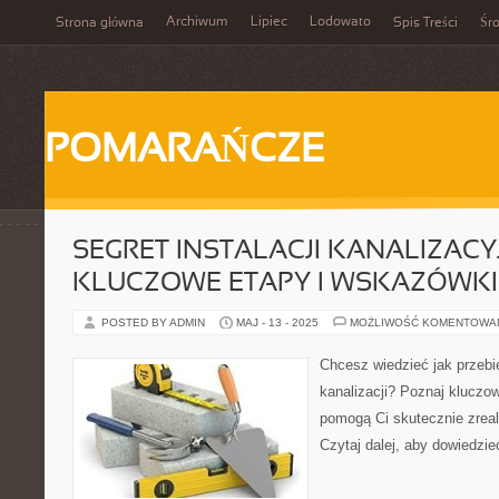
Archiwum
Lipiec
Lodowato
Strona główna
Spis Treści
Śr
POMARAŃCZE
SEGRET INSTALACJI KANALIZACYJ
KLUCZOWE ETAPY I WSKAZÓWKI
POSTED BY ADMIN
MAJ - 13 - 2025
MOŻLIWOŚĆ KOMENTOWA
Chcesz wiedzieć jak przebie
kanalizacji? Poznaj kluczo
pomogą Ci skutecznie zreal
Czytaj dalej, aby dowiedzieć