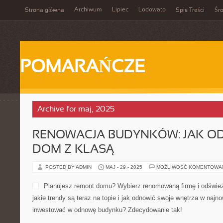
Archiwum
Lipiec
Lodowato
Strona główna
Spis Treści
Śr
POMARAŃCZE
Archive for maj, 2025
RENOWACJA BUDYNKÓW: JAK O
DOM Z KLASĄ
POSTED BY ADMIN
MAJ - 29 - 2025
MOŻLIWOŚĆ KOMENTOWA
Planujesz remont domu? Wybierz renomowaną firmę i odświe
jakie trendy są teraz na topie i jak odnowić swoje wnętrza w naj
inwestować w odnowę budynku? Zdecydowanie tak!