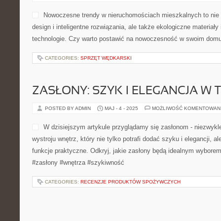
Nowoczesne trendy w nieruchomościach mieszkalnych to nie 
design i inteligentne rozwiązania, ale także ekologiczne materiał
technologie. Czy warto postawić na nowoczesność w swoim domu
CATEGORIES:
SPRZĘT WĘDKARSKI
ZASŁONY: SZYK I ELEGANCJA W
POSTED BY ADMIN
MAJ - 4 - 2025
MOŻLIWOŚĆ KOMENTOWAN
W dzisiejszym artykule przyglądamy się zasłonom - niezwyk
wystroju wnętrz, który nie tylko potrafi dodać szyku i elegancji, al
funkcje praktyczne. Odkryj, jakie zasłony będą idealnym wybor
#zasłony #wnętrza #szykiwność
CATEGORIES:
RECENZJE PRODUKTÓW SPOŻYWCZYCH