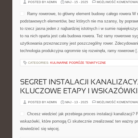
POSTED BY ADMIN
MAJ - 15 - 2025
MOŻLIWOŚĆ KOMENTOWA
Ramy rowerowe, to główny element budowy całego rowera W ro
podstawowych elementów, bez których nie ma szansy, by poprawn
to rzecz jasna jeden z najbardziej istotnych i w sumie największy
to na nich oparta jest cała budowa rowera. Też ramy rowerowe sygn
użytkowania przeznaczony jest poszczególny rower. Zdecydowani
technologia produkcyjna ogromnie się rozwinęła, ramy rowerowe 
CATEGORIES:
KULINARNE PODRÓŻE TEMATYCZNE
SEGRET INSTALACJI KANALIZACYJ
KLUCZOWE ETAPY I WSKAZÓWKI
POSTED BY ADMIN
MAJ - 13 - 2025
MOŻLIWOŚĆ KOMENTOWA
Chcesz wiedzieć jak przebiega proces instalacji kanalizacji? 
wskazówki, które pomogą Ci skutecznie zrealizować ten ważny pro
dowiedzieć się więcej.