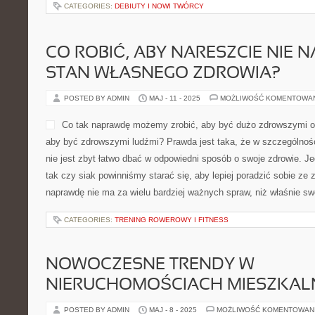
CATEGORIES:
DEBIUTY I NOWI TWÓRCY
CO ROBIĆ, ABY NARESZCIE NIE 
STAN WŁASNEGO ZDROWIA?
POSTED BY ADMIN
MAJ - 11 - 2025
MOŻLIWOŚĆ KOMENTOWA
Co tak naprawdę możemy zrobić, aby być dużo zdrowszymi 
aby być zdrowszymi ludźmi? Prawda jest taka, że w szczególnoś
nie jest zbyt łatwo dbać w odpowiedni sposób o swoje zdrowie. Je
tak czy siak powinniśmy starać się, aby lepiej poradzić sobie ze
naprawdę nie ma za wielu bardziej ważnych spraw, niż właśnie sw
CATEGORIES:
TRENING ROWEROWY I FITNESS
NOWOCZESNE TRENDY W
NIERUCHOMOŚCIACH MIESZKAL
POSTED BY ADMIN
MAJ - 8 - 2025
MOŻLIWOŚĆ KOMENTOWAN