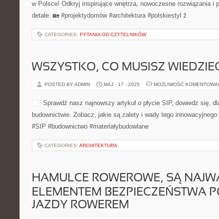
w Polsce! Odkryj inspirujące wnętrza, nowoczesne rozwiązania i p
detale. 🏡 #projektydomów #architektura #polskiestyl ž
CATEGORIES:
PYTANIA OD CZYTELNIKÓW
WSZYSTKO, CO MUSISZ WIEDZIEĆ
POSTED BY ADMIN
MAJ - 17 - 2025
MOŻLIWOŚĆ KOMENTOWA
Sprawdź nasz najnowszy artykuł o płycie SIP, dowiedz się, dl
budownictwie. Zobacz, jakie są zalety i wady tego innowacyjnego
#SIP #budownictwo #materiałybudowlane
CATEGORIES:
ARCHITEKTURA
HAMULCE ROWEROWE, SĄ NAJW
ELEMENTEM BEZPIECZEŃSTWA 
JAZDY ROWEREM