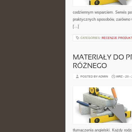
codziennym wsparciem. Serwis po
praktycznych sposobów, zarówno w 
[…]
CATEGORIES:
RECENZJE PRODUK
MATERIAŁY DO P
RÓŻNEGO
POSTED BY ADMIN
WRZ - 20 -
tłumaczenia angielski. Każdy rodza