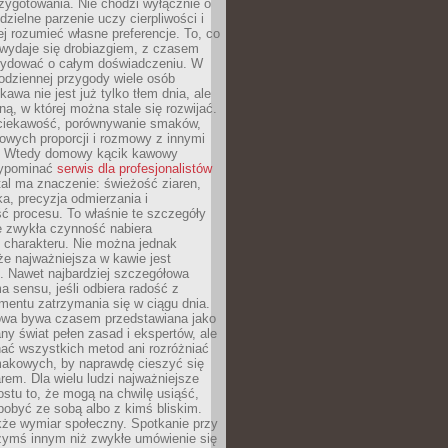
zygotowania. Nie chodzi wyłącznie o
ielne parzenie uczy cierpliwości i
ej rozumieć własne preferencje. To, co
wydaje się drobiazgiem, z czasem
ydować o całym doświadczeniu. W
codziennej przygody wiele osób
kawa nie jest już tylko tłem dnia, ale
ną, w której można stale się rozwijać.
 ciekawość, porównywanie smaków,
owych proporcji i rozmowy z innymi
. Wtedy domowy kącik kawowy
zypominać
serwis dla profesjonalistów
al ma znaczenie: świeżość ziaren,
a, precyzja odmierzania i
ć procesu. To właśnie te szczegóły
e zwykła czynność nabiera
 charakteru. Nie można jednak
e najważniejsza w kawie jest
. Nawet najbardziej szczegółowa
a sensu, jeśli odbiera radość z
mentu zatrzymania się w ciągu dnia.
owa bywa czasem przedstawiana jako
y świat pełen zasad i ekspertów, ale
nać wszystkich metod ani rozróżniać
makowych, by naprawdę cieszyć się
em. Dla wielu ludzi najważniejsze
ostu to, że mogą na chwilę usiąść,
pobyć ze sobą albo z kimś bliskim.
że wymiar społeczny. Spotkanie przy
czymś innym niż zwykłe umówienie się