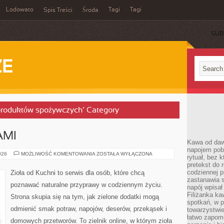
Lodowato
Tagi
Tagi
Spis Treści
Środa
SUB
ZE
 produktów spożywczych’ Category
AMI
Kawa od dawn
napojem pob
PRZEPISY
026
MOŻLIWOŚĆ KOMENTOWANIA
ZOSTAŁA WYŁĄCZONA
rytuał, bez 
Z
pretekst do 
ZIOŁAMI
codziennej p
Zioła od Kuchni to serwis dla osób, które chcą
zastanawia s
poznawać naturalne przyprawy w codziennym życiu.
napój wpisał
Filiżanka ka
Strona skupia się na tym, jak zielone dodatki mogą
spotkań, w p
odmienić smak potraw, napojów, deserów, przekąsek i
towarzystwie
łatwo zapom
domowych przetworów. To zielnik online, w którym zioła