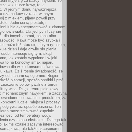
storii kryje się za każdym łykiem. To,
sze w kulturze kawy, to jej
ć. W jednym domu najważniejsza
a czarna kawa z rana, w innym
pój z mlekiem, pijany powoli przy
ole. Jedni cenią prostotę i
 inni lubią eksperymentować z ziarnami
gionów świata. Dla jednych liczy się
, dla innych aromat, balans albo
wasowość. Kawa może być szybka i
ale może też stać się małym rytuałem,
kuje dzień i daje chwilę skupienia.
 osób interesuje się tym, skąd
rna, jak zostały wypalone i w jaki
wa to na końcowy smak naparu.
dawno dla wielu konsumentów kawa
tu kawą. Dziś rośnie świadomość, że
dzy odmianami są ogromne. Region
kość plantacji, sposób obróbki i profil
 znaczenie porównywalne z terroir
tury wina. Dzięki temu picie kawy
yć mechanicznym nawykiem, a zaczyna
 świadome obcowanie z produktem, za
 konkretni ludzie, miejsca i procesy.
ę odgrywa też sposób parzenia. Ten
ziaren może smakować zupełnie
leżności od temperatury wody,
lenia czy czasu ekstrakcji. Dlatego tak
o jakimś czasie zaczyna interesować
o samą kawą, ale także akcesoriami i