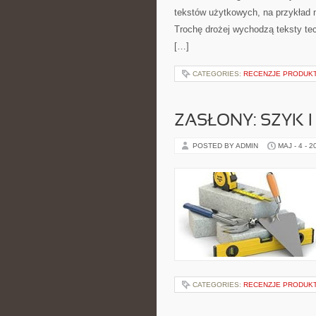
tekstów użytkowych, na przykład m
Trochę drożej wychodzą teksty tec
[…]
CATEGORIES:
RECENZJE PRODUK
ZASŁONY: SZYK 
POSTED BY ADMIN
MAJ - 4 - 2
CATEGORIES:
RECENZJE PRODUK