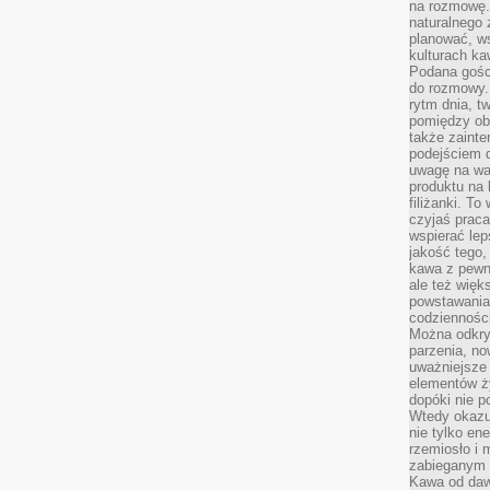
na rozmowę.
naturalnego 
planować, w
kulturach ka
Podana gośc
do rozmowy. 
rytm dnia, t
pomiędzy ob
także zainte
podejściem 
uwagę na war
produktu na 
filiżanki. T
czyjaś prac
wspierać lep
jakość tego,
kawa z pewne
ale też więk
powstawania
codzienności
Można odkry
parzenia, no
uważniejsze
elementów ży
dopóki nie p
Wtedy okazuj
nie tylko ene
rzemiosło i 
zabieganym 
Kawa od dawn