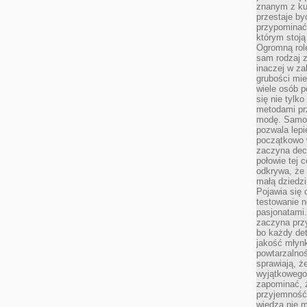
znanym z kul
przestaje b
przypominać
którym stoją
Ogromną rol
sam rodzaj 
inaczej w za
grubości mie
wiele osób p
się nie tylk
metodami pr
modę. Samodz
pozwala lepi
początkowo 
zaczyna dec
połowie tej 
odkrywa, że 
małą dziedzi
Pojawia się
testowanie n
pasjonatami
zaczyna pr
bo każdy det
jakość młynk
powtarzalnoś
sprawiają, ż
wyjątkowego
zapominać, ż
przyjemność
wiedza nie m