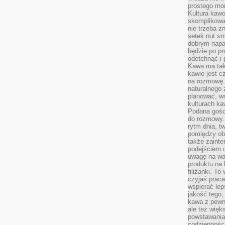
prostego mo
Kultura kaw
skomplikowan
nie trzeba z
setek nut s
dobrym napar
będzie po pr
odetchnąć i 
Kawa ma tak
kawie jest 
na rozmowę.
naturalnego 
planować, w
kulturach ka
Podana gośc
do rozmowy. 
rytm dnia, t
pomiędzy ob
także zainte
podejściem 
uwagę na war
produktu na 
filiżanki. T
czyjaś prac
wspierać lep
jakość tego,
kawa z pewne
ale też więk
powstawania
codzienności