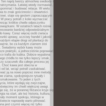
 Ten napój tworzy atmosferę swobody i
zatrzymania. Łatwiej wtedy rozmawiać,
spominać i budować relacje. W wielu
wa to znak gościnności i otwartości.
iowi, staje się gestem zapraszającym
W pracy potrafi z kolei wyznaczać
worząc krótkie chwile odpoczynku
owiązkami. W ostatnich latach rośnie
resowanie bardziej odpowiedzialnym
do kawy. Coraz więcej osób zwraca
unki uprawy, uczciwy handel i jakość
każdym etapie drogi od plantacji do
o ważne, bo za każdym ziarnem stoi
a. Świadomy wybór kawy może
sze praktyki, a jednocześnie poprawiać
 co trafia do kubka. Dobrze wypalona
go źródła to nie tylko lepszy smak,
szy szacunek dla całego procesu jej
. Choć kawa jest obecna w
 od lat, wciąż potrafi zaskakiwać.
wać ją na nowo poprzez inne metody
we ziarna, spokojniejsze rytuały i
 smakowanie. To jeden z tych
cia, które wydają się zwyczajne,
oświęcimy im chwili większej uwagi.
e się, że w porannej filiżance kryje się
rgia na start, ale też historia, kultura,
mały moment spokoju, którego w
świecie naprawdę warto pilnować.
a jest czymś więcej niż tylko