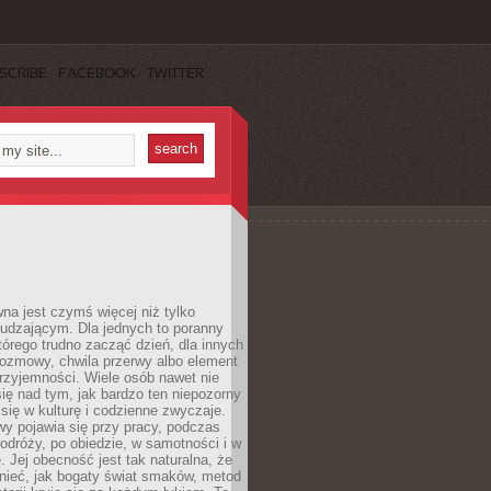
SCRIBE
FACEBOOK
TWITTER
a jest czymś więcej niż tylko
udzającym. Dla jednych to poranny
którego trudno zacząć dzień, dla innych
rozmowy, chwila przerwy albo element
rzyjemności. Wiele osób nawet nie
ię nad tym, jak bardzo ten niepozorny
 się w kulturę i codzienne zwyczaje.
wy pojawia się przy pracy, podczas
odróży, po obiedzie, w samotności i w
. Jej obecność jest tak naturalna, że
nieć, jak bogaty świat smaków, metod