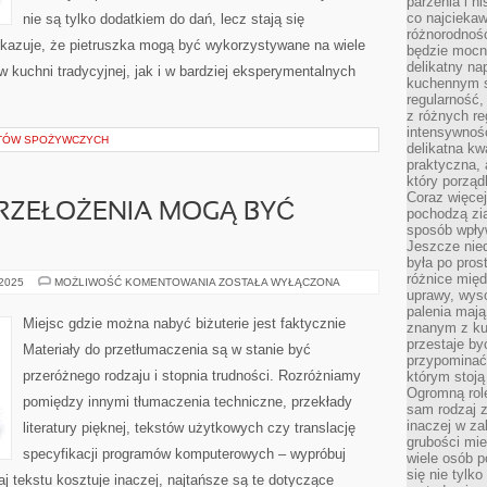
parzenia i hi
co najciekaw
nie są tylko dodatkiem do dań, lecz stają się
różnorodnoś
kazuje, że pietruszka mogą być wykorzystywane na wiele
będzie mocn
delikatny na
kuchni tradycyjnej, jak i w bardziej eksperymentalnych
kuchennym st
regularność,
z różnych re
intensywność
TÓW SPOŻYWCZYCH
delikatna k
praktyczna, 
który porząd
Coraz więcej
RZEŁOŻENIA MOGĄ BYĆ
pochodzą zia
sposób wpły
Jeszcze nie
była po pros
różnice mię
MATERIAŁY
 2025
MOŻLIWOŚĆ KOMENTOWANIA
ZOSTAŁA WYŁĄCZONA
DO
uprawy, wyso
PRZEŁOŻENIA
palenia mają
MOGĄ
Miejsc gdzie można nabyć biżuterie jest faktycznie
znanym z kul
BYĆ
RÓŻNEGO
przestaje b
Materiały do przetłumaczenia są w stanie być
przypominać
przeróżnego rodzaju i stopnia trudności. Rozróżniamy
którym stoją
Ogromną rol
pomiędzy innymi tłumaczenia techniczne, przekłady
sam rodzaj 
inaczej w za
literatury pięknej, tekstów użytkowych czy translację
grubości mie
specyfikacji programów komputerowych – wypróbuj
wiele osób p
się nie tylk
j tekstu kosztuje inaczej, najtańsze są te dotyczące