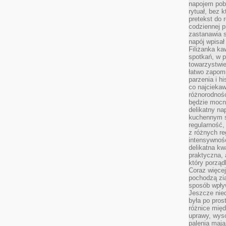
napojem pob
rytuał, bez 
pretekst do 
codziennej p
zastanawia s
napój wpisał
Filiżanka ka
spotkań, w p
towarzystwie
łatwo zapom
parzenia i hi
co najciekaw
różnorodnoś
będzie mocn
delikatny na
kuchennym st
regularność,
z różnych re
intensywność
delikatna k
praktyczna, 
który porząd
Coraz więcej
pochodzą zia
sposób wpły
Jeszcze nie
była po pros
różnice mię
uprawy, wyso
palenia mają