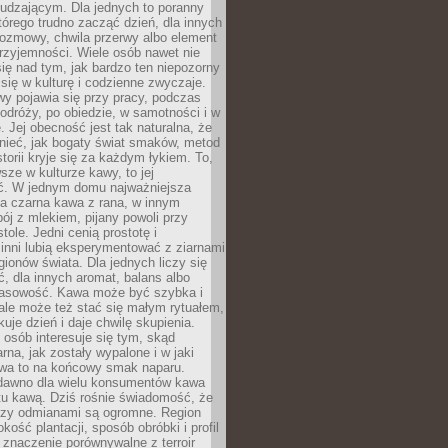
udzającym. Dla jednych to poranny
którego trudno zacząć dzień, dla innych
rozmowy, chwila przerwy albo element
rzyjemności. Wiele osób nawet nie
ię nad tym, jak bardzo ten niepozorny
 się w kulturę i codzienne zwyczaje.
wy pojawia się przy pracy, podczas
odróży, po obiedzie, w samotności i w
. Jej obecność jest tak naturalna, że
nieć, jak bogaty świat smaków, metod
storii kryje się za każdym łykiem. To,
sze w kulturze kawy, to jej
ć. W jednym domu najważniejsza
a czarna kawa z rana, w innym
pój z mlekiem, pijany powoli przy
ole. Jedni cenią prostotę i
 inni lubią eksperymentować z ziarnami
gionów świata. Dla jednych liczy się
, dla innych aromat, balans albo
wasowość. Kawa może być szybka i
ale może też stać się małym rytuałem,
kuje dzień i daje chwilę skupienia.
 osób interesuje się tym, skąd
rna, jak zostały wypalone i w jaki
wa to na końcowy smak naparu.
dawno dla wielu konsumentów kawa
tu kawą. Dziś rośnie świadomość, że
dzy odmianami są ogromne. Region
kość plantacji, sposób obróbki i profil
 znaczenie porównywalne z terroir