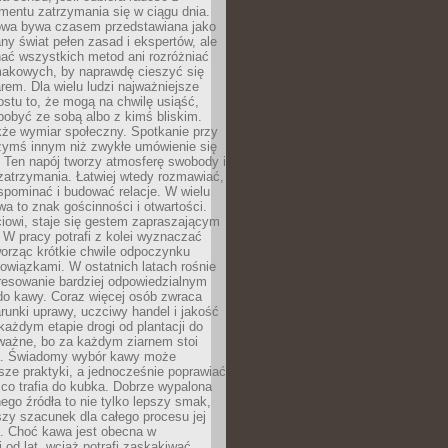
mentu zatrzymania się w ciągu dnia.
owa bywa czasem przedstawiana jako
y świat pełen zasad i ekspertów, ale
nać wszystkich metod ani rozróżniać
makowych, by naprawdę cieszyć się
em. Dla wielu ludzi najważniejsze
ostu to, że mogą na chwilę usiąść,
pobyć ze sobą albo z kimś bliskim.
że wymiar społeczny. Spotkanie przy
czymś innym niż zwykłe umówienie się
 Ten napój tworzy atmosferę swobody i
zatrzymania. Łatwiej wtedy rozmawiać,
spominać i budować relacje. W wielu
wa to znak gościnności i otwartości.
iowi, staje się gestem zapraszającym
W pracy potrafi z kolei wyznaczać
worząc krótkie chwile odpoczynku
owiązkami. W ostatnich latach rośnie
resowanie bardziej odpowiedzialnym
do kawy. Coraz więcej osób zwraca
unki uprawy, uczciwy handel i jakość
każdym etapie drogi od plantacji do
o ważne, bo za każdym ziarnem stoi
a. Świadomy wybór kawy może
sze praktyki, a jednocześnie poprawiać
 co trafia do kubka. Dobrze wypalona
go źródła to nie tylko lepszy smak,
szy szacunek dla całego procesu jej
. Choć kawa jest obecna w
 od lat, wciąż potrafi zaskakiwać.