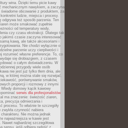
tury wina. Dzięki temu picie kawy
yć mechanicznym nawykiem, a zaczyna
 świadome obcowanie z produktem, za
 konkretni ludzie, miejsca i procesy.
ę odgrywa też sposób parzenia. Ten
ziaren może smakować zupełnie
leżności od temperatury wody,
lenia czy czasu ekstrakcji. Dlatego tak
o jakimś czasie zaczyna interesować
o samą kawą, ale także akcesoriami i
zygotowania. Nie chodzi wyłącznie o
ielne parzenie uczy cierpliwości i
ej rozumieć własne preferencje. To, co
wydaje się drobiazgiem, z czasem
ydować o całym doświadczeniu. W
codziennej przygody wiele osób
kawa nie jest już tylko tłem dnia, ale
ną, w której można stale się rozwijać.
 ciekawość, porównywanie smaków,
owych proporcji i rozmowy z innymi
. Wtedy domowy kącik kawowy
zypominać
serwis dla profesjonalistów
al ma znaczenie: świeżość ziaren,
a, precyzja odmierzania i
ć procesu. To właśnie te szczegóły
e zwykła czynność nabiera
 charakteru. Nie można jednak
e najważniejsza w kawie jest
. Nawet najbardziej szczegółowa
a sensu, jeśli odbiera radość z