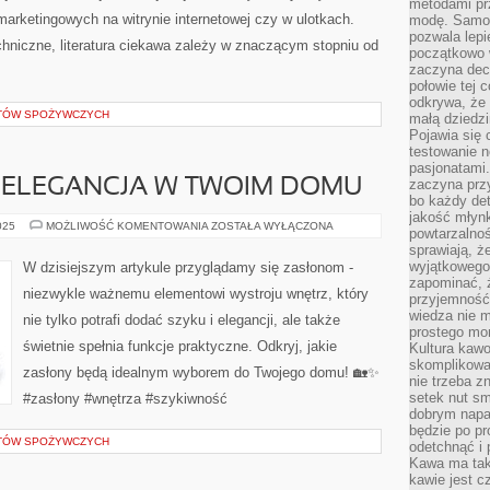
metodami pr
arketingowych na witrynie internetowej czy w ulotkach.
modę. Samodz
pozwala lepi
hniczne, literatura ciekawa zależy w znaczącym stopniu od
początkowo 
zaczyna dec
połowie tej 
odkrywa, że 
TÓW SPOŻYWCZYCH
małą dziedzi
Pojawia się
testowanie n
pasjonatami
I ELEGANCJA W TWOIM DOMU
zaczyna pr
bo każdy det
jakość młynk
ZASŁONY:
025
MOŻLIWOŚĆ KOMENTOWANIA
ZOSTAŁA WYŁĄCZONA
powtarzalnoś
SZYK
sprawiają, ż
I
ELEGANCJA
wyjątkowego
W dzisiejszym artykule przyglądamy się zasłonom -
W
zapominać, ż
TWOIM
niezwykle ważnemu elementowi wystroju wnętrz, który
DOMU
przyjemność
wiedza nie m
nie tylko potrafi dodać szyku i elegancji, ale także
prostego mo
świetnie spełnia funkcje praktyczne. Odkryj, jakie
Kultura kaw
skomplikowan
zasłony będą idealnym wyborem do Twojego domu! 🏡✨
nie trzeba z
setek nut s
#zasłony #wnętrza #szykiwność
dobrym napar
będzie po pr
TÓW SPOŻYWCZYCH
odetchnąć i 
Kawa ma tak
kawie jest 