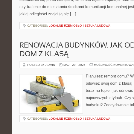
czy trafienie do mieszkania środkami komunikacji komunalnej je
jakiej odległości znajdują się […]
CATEGORIES:
LOKALNE RZEMIOSŁO I SZTUKA LUDOWA
RENOWACJA BUDYNKÓW: JAK O
DOM Z KLASĄ
POSTED BY ADMIN
MAJ - 29 - 2025
MOŻLIWOŚĆ KOMENTOWA
Planujesz remont domu? Wy
odśwież swój dom z klasą! 
teraz na topie i jak odnowi
najnowszych stylach. Czy 
budynku? Zdecydowanie ta
CATEGORIES:
LOKALNE RZEMIOSŁO I SZTUKA LUDOWA