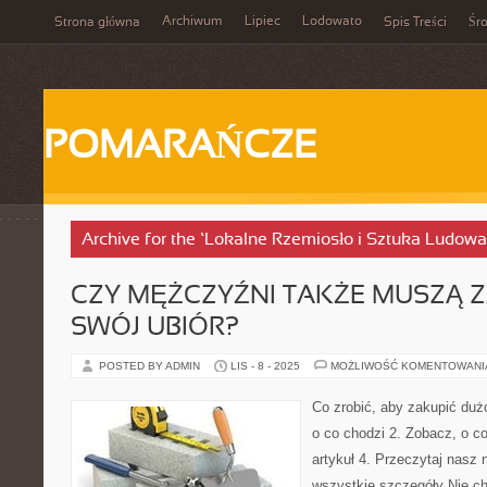
Archiwum
Lipiec
Lodowato
Strona główna
Spis Treści
Śr
POMARAŃCZE
Archive for the ‘Lokalne Rzemiosło i Sztuka Ludowa
CZY MĘŻCZYŹNI TAKŻE MUSZĄ 
SWÓJ UBIÓR?
POSTED BY ADMIN
LIS - 8 - 2025
MOŻLIWOŚĆ KOMENTOWAN
Co zrobić, aby zakupić dużo
o co chodzi 2. Zobacz, o c
artykuł 4. Przeczytaj nasz
wszystkie szczegóły Nie 