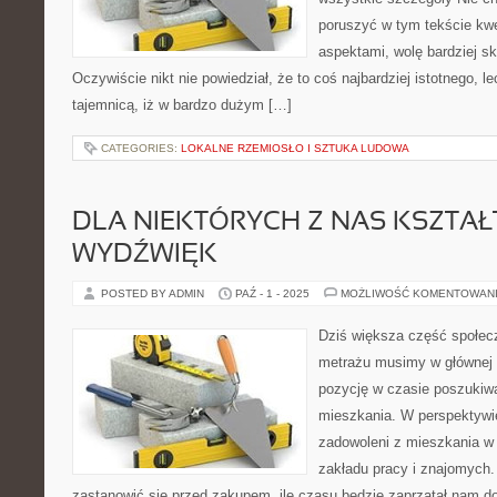
poruszyć w tym tekście kwes
aspektami, wolę bardziej sk
Oczywiście nikt nie powiedział, że to coś najbardziej istotnego, l
tajemnicą, iż w bardzo dużym […]
CATEGORIES:
LOKALNE RZEMIOSŁO I SZTUKA LUDOWA
DLA NIEKTÓRYCH Z NAS KSZTAŁ
WYDŹWIĘK
POSTED BY ADMIN
PAŹ - 1 - 2025
MOŻLIWOŚĆ KOMENTOWAN
Dziś większa część społec
metrażu musimy w głównej
pozycję w czasie poszukiw
mieszkania. W perspektywie
zadowoleni z mieszkania w 
zakładu pracy i znajomych.
zastanowić się przed zakupem, ile czasu będzie zaprzątał nam do