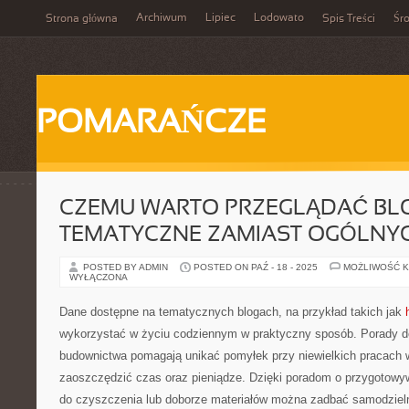
Archiwum
Lipiec
Lodowato
Strona główna
Spis Treści
Śr
POMARAŃCZE
CZEMU WARTO PRZEGLĄDAĆ BL
TEMATYCZNE ZAMIAST OGÓLNY
POSTED BY ADMIN
POSTED ON PAŹ - 18 - 2025
MOŻLIWOŚĆ 
WYŁĄCZONA
Dane dostępne na tematycznych blogach, na przykład takich jak
wykorzystać w życiu codziennym w praktyczny sposób. Porady d
budownictwa pomagają unikać pomyłek przy niewielkich pracach 
zaoszczędzić czas oraz pieniądze. Dzięki poradom o przygotowy
do czyszczenia lub doborze materiałów można zadbać samodzieln