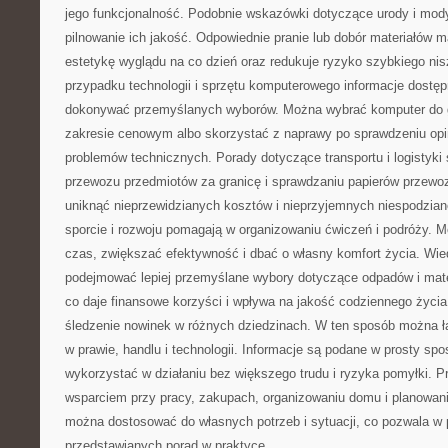
jego funkcjonalność. Podobnie wskazówki dotyczące urody i mody 
pilnowanie ich jakość. Odpowiednie pranie lub dobór materiałów m
estetykę wyglądu na co dzień oraz redukuje ryzyko szybkiego ni
przypadku technologii i sprzętu komputerowego informacje dostęp
dokonywać przemyślanych wyborów. Można wybrać komputer do 
zakresie cenowym albo skorzystać z naprawy po sprawdzeniu opin
problemów technicznych. Porady dotyczące transportu i logistyk
przewozu przedmiotów za granicę i sprawdzaniu papierów przew
uniknąć nieprzewidzianych kosztów i nieprzyjemnych niespodzian
sporcie i rozwoju pomagają w organizowaniu ćwiczeń i podróży. M
czas, zwiększać efektywność i dbać o własny komfort życia. Wied
podejmować lepiej przemyślane wybory dotyczące odpadów i mate
co daje finansowe korzyści i wpływa na jakość codziennego życia.
śledzenie nowinek w różnych dziedzinach. W ten sposób można ł
w prawie, handlu i technologii. Informacje są podane w prosty sp
wykorzystać w działaniu bez większego trudu i ryzyka pomyłki. Pr
wsparciem przy pracy, zakupach, organizowaniu domu i planowani
można dostosować do własnych potrzeb i sytuacji, co pozwala w 
przedstawianych porad w praktyce.