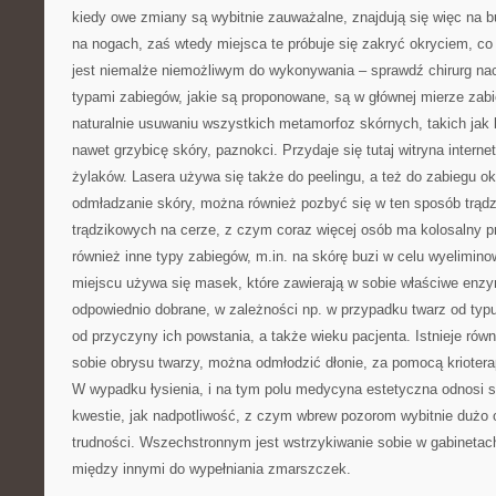
kiedy owe zmiany są wybitnie zauważalne, znajdują się więc na buz
na nogach, zaś wtedy miejsca te próbuje się zakryć okryciem, co
jest niemalże niemożliwym do wykonywania – sprawdź chirurg n
typami zabiegów, jakie są proponowane, są w głównej mierze zabie
naturalnie usuwaniu wszystkich metamorfoz skórnych, takich jak bli
nawet grzybicę skóry, paznokci. Przydaje się tutaj witryna intern
żylaków. Lasera używa się także do peelingu, a też do zabiegu o
odmładzanie skóry, można również pozbyć się w ten sposób trądz
trądzikowych na cerze, z czym coraz więcej osób ma kolosalny p
również inne typy zabiegów, m.in. na skórę buzi w celu wyelimino
miejscu używa się masek, które zawierają w sobie właściwe enz
odpowiednio dobrane, w zależności np. w przypadku twarz od typu
od przyczyny ich powstania, a także wieku pacjenta. Istnieje ró
sobie obrysu twarzy, można odmłodzić dłonie, za pomocą krioterap
W wypadku łysienia, i na tym polu medycyna estetyczna odnosi su
kwestie, jak nadpotliwość, z czym wbrew pozorom wybitnie dużo
trudności. Wszechstronnym jest wstrzykiwanie sobie w gabinetac
między innymi do wypełniania zmarszczek.