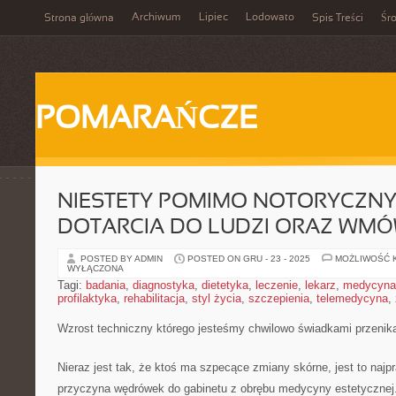
Archiwum
Lipiec
Lodowato
Strona główna
Spis Treści
Śr
POMARAŃCZE
NIESTETY POMIMO NOTORYCZN
DOTARCIA DO LUDZI ORAZ WMÓW
POSTED BY ADMIN
POSTED ON GRU - 23 - 2025
MOŻLIWOŚĆ 
WYŁĄCZONA
Tagi:
badania
,
diagnostyka
,
dietetyka
,
leczenie
,
lekarz
,
medycyna
profilaktyka
,
rehabilitacja
,
styl życia
,
szczepienia
,
telemedycyna
,
Wzrost techniczny którego jesteśmy chwilowo świadkami przenik
Nieraz jest tak, że ktoś ma szpecące zmiany skórne, jest to naj
przyczyna wędrówek do gabinetu z obrębu medycyny estetycznej. 