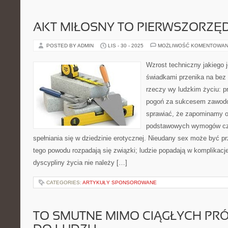
AKT MIŁOSNY TO PIERWSZORZĘ
POSTED BY ADMIN
LIS - 30 - 2025
MOŻLIWOŚĆ KOMENTOWAN
Wzrost techniczny jakiego 
świadkami przenika na bez
rzeczy wy ludzkim życiu: pr
pogoń za sukcesem zawodo
sprawiać, że zapominamy o
podstawowych wymogów czł
spełniania się w dziedzinie erotycznej. Nieudany sex może być p
tego powodu rozpadają się związki; ludzie popadają w komplikacje
dyscypliny życia nie należy […]
CATEGORIES:
ARTYKUŁY SPONSOROWANE
TO SMUTNE MIMO CIĄGŁYCH PR