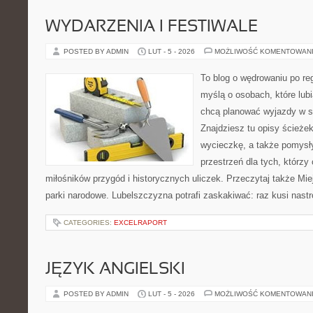
WYDARZENIA I FESTIWALE
POSTED BY ADMIN
LUT - 5 - 2026
MOŻLIWOŚĆ KOMENTOWAN
To blog o wędrowaniu po re
myślą o osobach, które lub
chcą planować wyjazdy w 
Znajdziesz tu opisy ścieżek
wycieczkę, a także pomysł
przestrzeń dla tych, którzy 
miłośników przygód i historycznych uliczek. Przeczytaj także Mie
parki narodowe. Lubelszczyzna potrafi zaskakiwać: raz kusi nast
CATEGORIES:
EXCELRAPORT
JĘZYK ANGIELSKI
POSTED BY ADMIN
LUT - 5 - 2026
MOŻLIWOŚĆ KOMENTOWAN