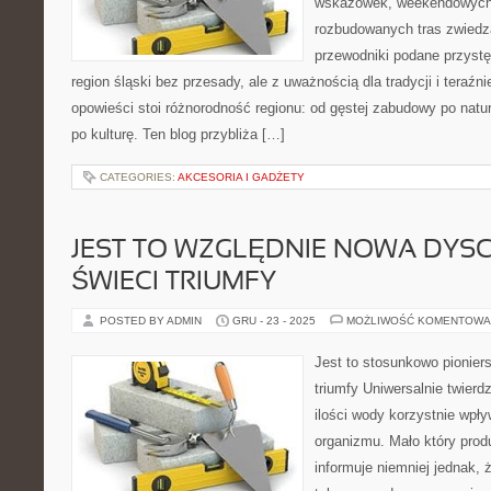
wskazówek, weekendowych 
rozbudowanych tras zwiedza
przewodniki podane przystę
region śląski bez przesady, ale z uważnością dla tradycji i teraźn
opowieści stoi różnorodność regionu: od gęstej zabudowy po natura
po kulturę. Ten blog przybliża […]
CATEGORIES:
AKCESORIA I GADŻETY
JEST TO WZGLĘDNIE NOWA DYSC
ŚWIECI TRIUMFY
POSTED BY ADMIN
GRU - 23 - 2025
MOŻLIWOŚĆ KOMENTOWA
Jest to stosunkowo pioniers
triumfy Uniwersalnie twierdz
ilości wody korzystnie wpł
organizmu. Mało który prod
informuje niemniej jednak, 