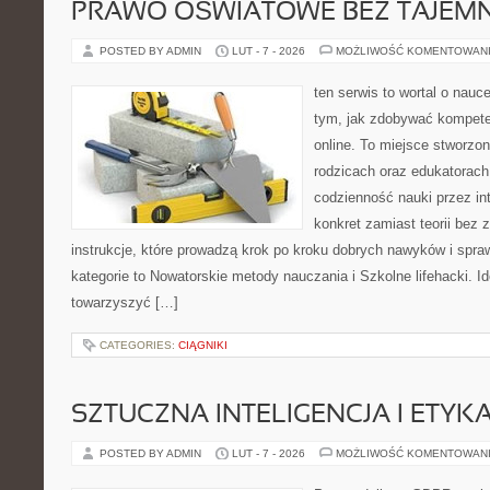
PRAWO OŚWIATOWE BEZ TAJEMN
POSTED BY ADMIN
LUT - 7 - 2026
MOŻLIWOŚĆ KOMENTOWAN
ten serwis to wortal o nauce
tym, jak zdobywać kompete
online. To miejsce stworzo
rodzicach oraz edukatorach
codzienność nauki przez inte
konkret zamiast teorii bez 
instrukcje, które prowadzą krok po kroku dobrych nawyków i spr
kategorie to Nowatorskie metody nauczania i Szkolne lifehacki. Id
towarzyszyć […]
CATEGORIES:
CIĄGNIKI
SZTUCZNA INTELIGENCJA I ETYK
POSTED BY ADMIN
LUT - 7 - 2026
MOŻLIWOŚĆ KOMENTOWAN