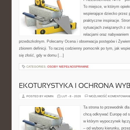
To miejsce, w którym opie
wspierające dziecko przez 
praktyczne inspiracje. Stro
sytuacjach związanych z o
relacjami oraz nabywaniem
przedszkolnym. Polecamy Ocena i obserwacja postępów i Żywienie 
zbiorem definicji. To raczej codzienny pomocnik po tym, jak wspi
się złość, gdy w domu […]
CATEGORIES:
OSOBY NIEPEŁNOSPRAWNE
EKOTURYSTYKA I OCHRONA WY
POSTED BY ADMIN
LUT - 8 - 2026
MOŻLIWOŚĆ KOMENTOWAN
Ta strona to przewodnik dla
chcą odkrywać Europę od s
w którym wypoczynek łączy
– od wyboru kierunku, prze