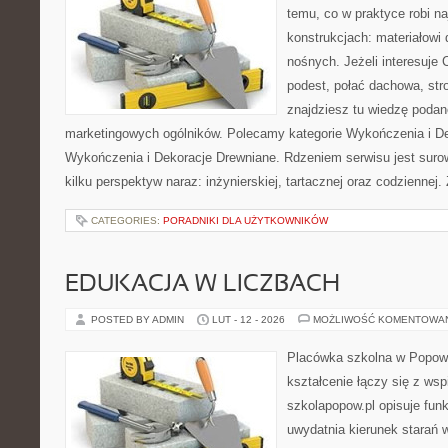
temu, co w praktyce robi n
konstrukcjach: materiałow
nośnych. Jeżeli interesuje
podest, połać dachowa, stro
znajdziesz tu wiedzę poda
marketingowych ogólników. Polecamy kategorie Wykończenia i De
Wykończenia i Dekoracje Drewniane. Rdzeniem serwisu jest suro
kilku perspektyw naraz: inżynierskiej, tartacznej oraz codziennej.
CATEGORIES:
PORADNIKI DLA UŻYTKOWNIKÓW
EDUKACJA W LICZBACH
POSTED BY ADMIN
LUT - 12 - 2026
MOŻLIWOŚĆ KOMENTOWA
Placówka szkolna w Popowi
kształcenie łączy się z wsp
szkolapopow.pl opisuje fun
uwydatnia kierunek starań