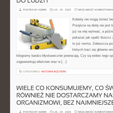
DO LUDZI I
POSTED BY ADMIN
LIS - 25 - 2025
MOŻLIWOŚĆ KOMENTOWAN
Kobiety nie mogą istnieć 
Przejście na dietę nie jest t
już na niej wytrwać, a późni
pokazać jak spalić tłuszcz 
to już norma. Zwłaszcza po
których traci się głównie wo
kilogramy bardzo błyskawicznie powracają. Czy są wobec tego s
zagwarantują właściwe oraz w […]
CATEGORIES:
HISTORIA BIŻUTERII
WIELE CO KONSUMUJEMY, CO ŚW
RÓWNIEŻ NIE DOSTARCZAMY N
ORGANIZMOWI, BEZ NAJMNIEJSZ
POSTED BY ADMIN
LIS - 25 - 2025
MOŻLIWOŚĆ KOMENTOWAN