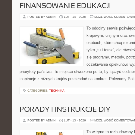
FINANSOWANIE EDUKACJI
POSTED BY ADMIN
LUT - 14 - 2026
MOŻLIWOŚĆ KOMENTOWA
To oddolny serwis poświęco
krajowym, unijnym oraz św
osobach, które chcą rozumie
tylko „tu i teraz”, ale równ
się programy, metody, potrz
oczekiwania opiekunów, w
priorytety państwa. To miejsce stworzone po to, by łączyć codzie
inspiracje z różnych krajów przekładać na konkret. Polecamy Pol
CATEGORIES:
TECHNIKA
PORADY I INSTRUKCJE DIY
POSTED BY ADMIN
LUT - 13 - 2026
MOŻLIWOŚĆ KOMENTOWA
Ta witryna to rozbudowany