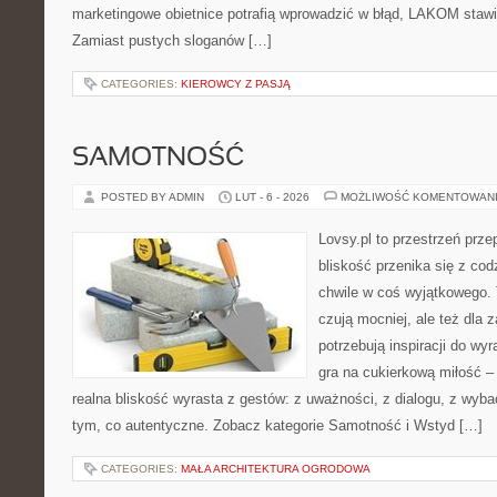
marketingowe obietnice potrafią wprowadzić w błąd, LAKOM stawi
Zamiast pustych sloganów […]
CATEGORIES:
KIEROWCY Z PASJĄ
SAMOTNOŚĆ
POSTED BY ADMIN
LUT - 6 - 2026
MOŻLIWOŚĆ KOMENTOWAN
Lovsy.pl to przestrzeń prze
bliskość przenika się z cod
chwile w coś wyjątkowego. T
czują mocniej, ale też dla 
potrzebują inspiracji do wy
gra na cukierkową miłość –
realna bliskość wyrasta z gestów: z uważności, z dialogu, z wyb
tym, co autentyczne. Zobacz kategorie Samotność i Wstyd […]
CATEGORIES:
MAŁA ARCHITEKTURA OGRODOWA