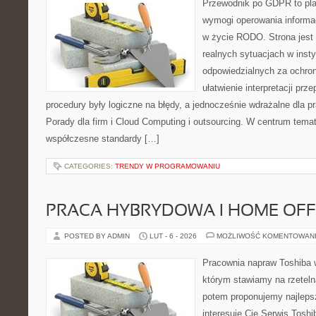
Przewodnik po GDPR to plat
wymogi operowania informa
w życie RODO. Strona jest
realnych sytuacjach w inst
odpowiedzialnych za ochron
ułatwienie interpretacji prz
procedury były logiczne na błędy, a jednocześnie wdrażalne dla 
Porady dla firm i Cloud Computing i outsourcing. W centrum temat
współczesne standardy […]
CATEGORIES:
TRENDY W PROGRAMOWANIU
PRACA HYBRYDOWA I HOME OFF
POSTED BY ADMIN
LUT - 6 - 2026
MOŻLIWOŚĆ KOMENTOWAN
Pracownia napraw Toshiba 
którym stawiamy na rzeteln
potem proponujemy najlepsz
interesuje Cię Serwis Toshi