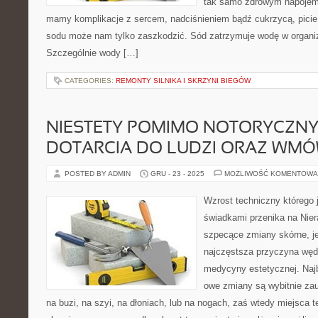
tak samo zdrowym napojem 
mamy komplikacje z sercem, nadciśnieniem bądź cukrzycą, picie
sodu może nam tylko zaszkodzić. Sód zatrzymuje wodę w organizm
Szczególnie wody […]
CATEGORIES:
REMONTY SILNIKA I SKRZYNI BIEGÓW
NIESTETY POMIMO NOTORYCZN
DOTARCIA DO LUDZI ORAZ WMÓW
POSTED BY ADMIN
GRU - 23 - 2025
MOŻLIWOŚĆ KOMENTOWA
Wzrost techniczny którego
świadkami przenika na Nier
szpecące zmiany skórne, je
najczęstsza przyczyna węd
medycyny estetycznej. Najb
owe zmiany są wybitnie zau
na buzi, na szyi, na dłoniach, lub na nogach, zaś wtedy miejsca t