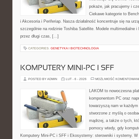
pokaże, jak pracujemy i c
Ciekawe kategorie to Bench
i Akcesoria i Periferiap. Nasza działalność koncentruje się na ur
szczególnie na rodzinie Toshiba Satellite. Modele multimedialne i
przez długi czas, […]
CATEGORIES:
GENETYKA I BIOTECHNOLOGIA
KOMPUTERY MINI-PC I SFF
POSTED BY ADMIN
LUT - 6 - 2026
MOŻLIWOŚĆ KOMENTOWAN
LAKOM to nowoczesna plat
komponentom PC oraz napr
towarzyszą nam w każdym t
stworzone z myślą o osoba
mądrzej, a także o tych, kt
pomocy wtedy, gdy komputer
Komputery Mini-PC i SFF i Ekosystemy: sterowniki i systemy. W 