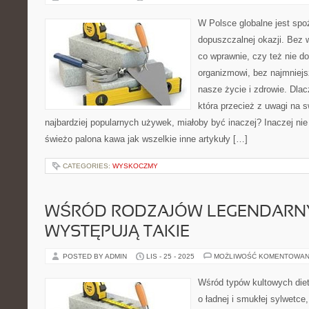
W Polsce globalne jest spo
dopuszczalnej okazji. Bez 
co wprawnie, czy też nie 
organizmowi, bez najmniej
nasze życie i zdrowie. Dla
która przecież z uwagi na s
najbardziej popularnych używek, miałoby być inaczej? Inaczej nie
świeżo palona kawa jak wszelkie inne artykuły […]
CATEGORIES:
WYSKOCZMY
WŚRÓD RODZAJÓW LEGENDARNY
WYSTĘPUJĄ TAKIE
POSTED BY ADMIN
LIS - 25 - 2025
MOŻLIWOŚĆ KOMENTOWAN
Wśród typów kultowych diet
o ładnej i smukłej sylwetce