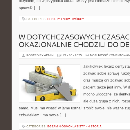
okryciem, co w przypadku akurat twarzy jest niemalże niemożli
sprawdź […]
CATEGORIES:
DEBIUTY I NOWI TWÓRCY
W DOTYCHCZASOWYCH CZASACH
OKAZJONALNIE CHODZILI DO D
POSTED BY ADMIN
LIS - 30 - 2025
MOŻLIWOŚĆ KOMENTOWAN
Jakikolwiek lekarz dentysta
zdawać sobie sprawę Każdy 
oraz muszą oni zdawać sobi
pacjent także jest inny. W
mocno widoczne, że dentys
ale duża grupa z nich, rozp
samo. Musi mu wpaść w jamę ustną i zrobić swoje, nie ważne zupe
człowiekiem i ma swoje […]
CATEGORIES:
EGZAMIN ÓSMOKLASISTY - HISTORIA