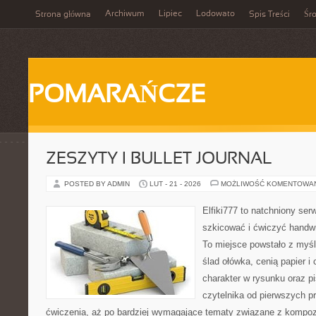
Archiwum
Lipiec
Lodowato
Strona główna
Spis Treści
Śr
POMARAŃCZE
ZESZYTY I BULLET JOURNAL
POSTED BY ADMIN
LUT - 21 - 2026
MOŻLIWOŚĆ KOMENTOWA
Elfiki777 to natchniony ser
szkicować i ćwiczyć handw
To miejsce powstało z myśl
ślad ołówka, cenią papier 
charakter w rysunku oraz p
czytelnika od pierwszych pr
ćwiczenia, aż po bardziej wymagające tematy związane z kompoz