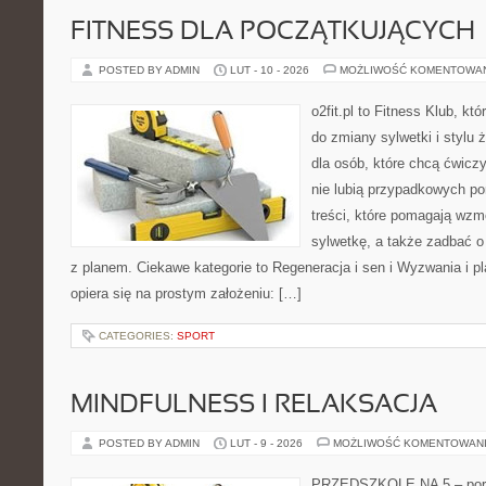
FITNESS DLA POCZĄTKUJĄCYCH
POSTED BY ADMIN
LUT - 10 - 2026
MOŻLIWOŚĆ KOMENTOWA
o2fit.pl to Fitness Klub, k
do zmiany sylwetki i stylu 
dla osób, które chcą ćwicz
nie lubią przypadkowych po
treści, które pomagają wzm
sylwetkę, a także zadbać o 
z planem. Ciekawe kategorie to Regeneracja i sen i Wyzwania i pla
opiera się na prostym założeniu: […]
CATEGORIES:
SPORT
MINDFULNESS I RELAKSACJA
POSTED BY ADMIN
LUT - 9 - 2026
MOŻLIWOŚĆ KOMENTOWAN
PRZEDSZKOLE NA 5 – porta