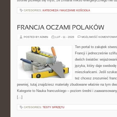
stronie przewija się myśl, że zmiana miksu energetycznego nie dz
CATEGORIES:
KATECHEZA I NAUCZANIE KOŚCIOŁA
FRANCJA OCZAMI POLAKÓW
POSTED BY ADMIN
LUT - 11 - 2026
MOŻLIWOŚĆ KOMENTOWA
Ten portal to zakątek stwor
Francji i jednocześnie szlif
dwóch światów: wojażowania
języka, który daje swobod
mieszkańcami. Jeśli szuka
też chcesz zrozumieć fran
pewniej, tutaj znajdziesz materiały zbudowane właśnie na tym d
Kategorie to Nauka francuskiego – poziom średni i zaawansowany 
[…]
CATEGORIES:
TESTY SPRZĘTU