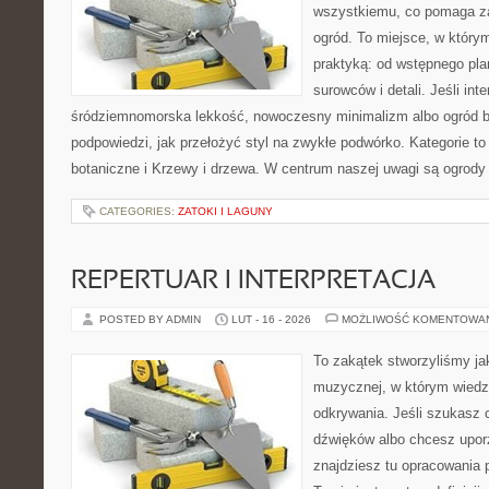
wszystkiemu, co pomaga z
ogród. To miejsce, w który
praktyką: od wstępnego pla
surowców i detali. Jeśli int
śródziemnomorska lekkość, nowoczesny minimalizm albo ogród ba
podpowiedzi, jak przełożyć styl na zwykłe podwórko. Kategorie to
botaniczne i Krzewy i drzewa. W centrum naszej uwagi są ogrody
CATEGORIES:
ZATOKI I LAGUNY
REPERTUAR I INTERPRETACJA
POSTED BY ADMIN
LUT - 16 - 2026
MOŻLIWOŚĆ KOMENTOWA
To zakątek stworzyliśmy ja
muzycznej, w którym wiedza
odkrywania. Jeśli szukasz c
dźwięków albo chcesz upo
znajdziesz tu opracowania 