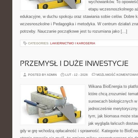
wychowanków. To opowieść
etapu wczesnoszkolnego aż
edukacyjne, w duchu spokoju oraz stawiania sobie celów. Dobre k
wczesnoszkolne i Pedagogika i metodyka. W centrum działań znaj
potrzeby. Nauczanie początkowe jest tu rozumiana jako […]
CATEGORIES:
LAKIERNICTWO I KAROSERIA
PRZEMYSŁ I DUŻE INWESTYCJE
POSTED BY ADMIN
LUT - 12 - 2026
MOŻLIWOŚĆ KOMENTOWA
Wikana BioEnergia to platf
które chcą zrozumieć temat 
surowcach biologicznych w
jednocześnie merytoryczny.
tym, jak biomasa może stać
jak wygląda łańcuch dostaw
gdy w grę wchodzą opłacalność i sprawność. Kategorie to BioEner