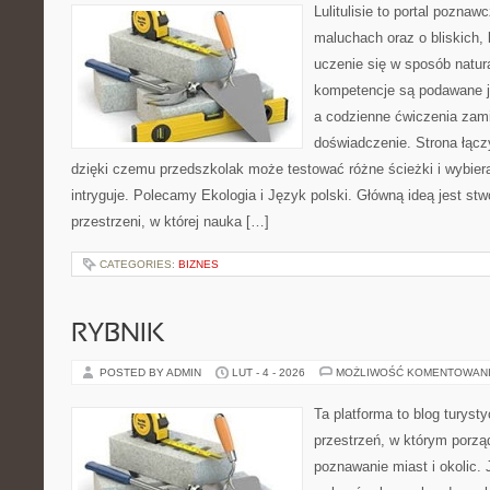
Lulitulisie to portal pozna
maluchach oraz o bliskich,
uczenie się w sposób natur
kompetencje są podawane j
a codzienne ćwiczenia zami
doświadczenie. Strona łącz
dzięki czemu przedszkolak może testować różne ścieżki i wybierać
intryguje. Polecamy Ekologia i Język polski. Główną ideą jest st
przestrzeni, w której nauka […]
CATEGORIES:
BIZNES
RYBNIK
POSTED BY ADMIN
LUT - 4 - 2026
MOŻLIWOŚĆ KOMENTOWAN
Ta platforma to blog turys
przestrzeń, w którym porzą
poznawanie miast i okolic.