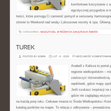
komfortowe korzystanie z w
egzotycznej przygodzie w tr
treści, które pomogą Ci zamienić pomysł w sensowny harmonogr
stronie to Weekend nad wodą i Luksusowe resorty & spa. Główną
CATEGORIES:
NAUCZYCIEL W RÓŻNYCH ZAKĄTKACH ŚWIATA
TUREK
POSTED BY ADMIN
LUT - 8 - 2026
MOŻLIWOŚĆ KOMENTOWAN
Anabell z Kalisza to portal
regionie wielkopolskim – mie
zaskoczyć różnorodnością. 
wędrówek, gdzie mapy spot
Jeśli szukasz inspiracji na
gdzie nie zaglądają wszysc
na każdą porę roku. Ciekawe miasta to Środa Wielkopolska i Konin
katalog punktów na mapie. To relacja z odkrywania – prowadzona 