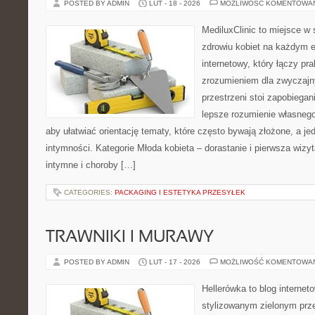
POSTED BY ADMIN
LUT - 18 - 2026
MOŻLIWOŚĆ KOMENTOWA
MediluxClinic to miejsce w 
zdrowiu kobiet na każdym e
internetowy, który łączy pr
zrozumieniem dla zwyczajn
przestrzeni stoi zapobiega
lepsze rozumienie własnego
aby ułatwiać orientację tematy, które często bywają złożone, a j
intymności. Kategorie Młoda kobieta – dorastanie i pierwsza wizyt
intymne i choroby […]
CATEGORIES:
PACKAGING I ESTETYKA PRZESYŁEK
TRAWNIKI I MURAWY
POSTED BY ADMIN
LUT - 17 - 2026
MOŻLIWOŚĆ KOMENTOWA
Hellerówka to blog interne
stylizowanym zielonym prz