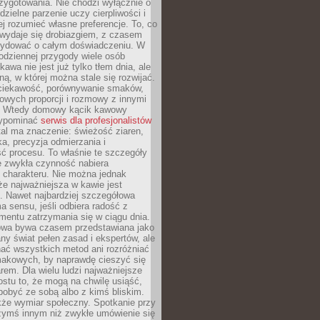
zygotowania. Nie chodzi wyłącznie o
ielne parzenie uczy cierpliwości i
ej rozumieć własne preferencje. To, co
wydaje się drobiazgiem, z czasem
ydować o całym doświadczeniu. W
codziennej przygody wiele osób
kawa nie jest już tylko tłem dnia, ale
ną, w której można stale się rozwijać.
 ciekawość, porównywanie smaków,
owych proporcji i rozmowy z innymi
. Wtedy domowy kącik kawowy
zypominać
serwis dla profesjonalistów
al ma znaczenie: świeżość ziaren,
a, precyzja odmierzania i
ć procesu. To właśnie te szczegóły
e zwykła czynność nabiera
 charakteru. Nie można jednak
e najważniejsza w kawie jest
. Nawet najbardziej szczegółowa
a sensu, jeśli odbiera radość z
mentu zatrzymania się w ciągu dnia.
owa bywa czasem przedstawiana jako
y świat pełen zasad i ekspertów, ale
nać wszystkich metod ani rozróżniać
makowych, by naprawdę cieszyć się
em. Dla wielu ludzi najważniejsze
ostu to, że mogą na chwilę usiąść,
pobyć ze sobą albo z kimś bliskim.
że wymiar społeczny. Spotkanie przy
czymś innym niż zwykłe umówienie się