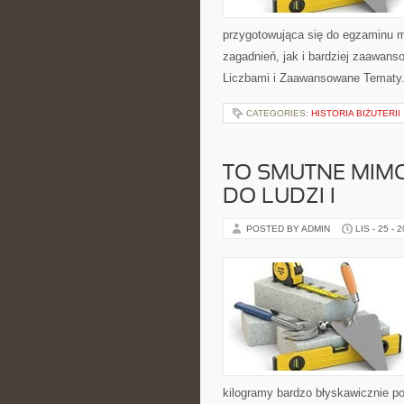
przygotowująca się do egzaminu 
zagadnień, jak i bardziej zaawa
Liczbami i Zaawansowane Tematy.
CATEGORIES:
HISTORIA BIŻUTERII
TO SMUTNE MIMO
DO LUDZI I
POSTED BY ADMIN
LIS - 25 - 
kilogramy bardzo błyskawicznie p