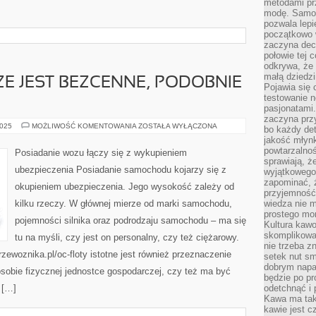
metodami pr
modę. Samodz
pozwala lepi
początkowo 
zaczyna dec
połowie tej 
odkrywa, że 
małą dziedzi
ZE JEST BEZCENNE, PODOBNIE
Pojawia się
testowanie n
pasjonatami
zaczyna pr
ŻYCIE
2025
MOŻLIWOŚĆ KOMENTOWANIA
ZOSTAŁA WYŁĄCZONA
bo każdy det
CZŁOWIECZE
jakość młynk
JEST
BEZCENNE,
powtarzalnoś
Posiadanie wozu łączy się z wykupieniem
PODOBNIE
sprawiają, ż
ZDROWIE
ubezpieczenia Posiadanie samochodu kojarzy się z
wyjątkowego
zapominać, ż
okupieniem ubezpieczenia. Jego wysokość zależy od
przyjemność
kilku rzeczy. W głównej mierze od marki samochodu,
wiedza nie m
prostego mo
pojemności silnika oraz podrodzaju samochodu – ma się
Kultura kaw
skomplikowan
tu na myśli, czy jest on personalny, czy też ciężarowy.
nie trzeba z
przewoznika.pl/oc-floty istotne jest również przeznaczenie
setek nut s
dobrym napar
obie fizycznej jednostce gospodarczej, czy też ma być
będzie po pr
 […]
odetchnąć i 
Kawa ma tak
kawie jest 