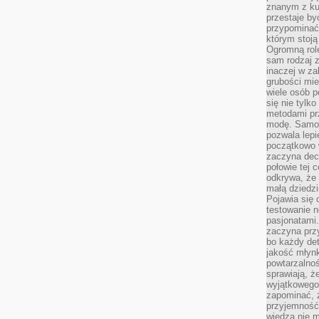
znanym z kul
przestaje b
przypominać
którym stoją
Ogromną rol
sam rodzaj 
inaczej w za
grubości mie
wiele osób p
się nie tylk
metodami pr
modę. Samodz
pozwala lepi
początkowo 
zaczyna dec
połowie tej 
odkrywa, że 
małą dziedzi
Pojawia się
testowanie n
pasjonatami
zaczyna pr
bo każdy det
jakość młynk
powtarzalnoś
sprawiają, ż
wyjątkowego
zapominać, ż
przyjemność
wiedza nie m