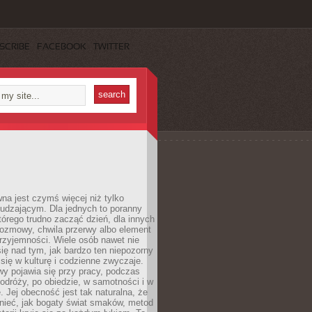
SCRIBE
FACEBOOK
TWITTER
a jest czymś więcej niż tylko
udzającym. Dla jednych to poranny
którego trudno zacząć dzień, dla innych
rozmowy, chwila przerwy albo element
rzyjemności. Wiele osób nawet nie
ię nad tym, jak bardzo ten niepozorny
 się w kulturę i codzienne zwyczaje.
wy pojawia się przy pracy, podczas
odróży, po obiedzie, w samotności i w
. Jej obecność jest tak naturalna, że
nieć, jak bogaty świat smaków, metod