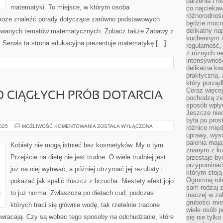
parzenia i hi
matematyki. To miejsce, w którym osoba
co najciekaw
różnorodnoś
może znaleźć porady dotyczące zarówno podstawowych
będzie mocn
delikatny na
nsowanych tematów matematycznych. Zobacz także Zabawy z
kuchennym st
 Serwis ta strona edukacyjna prezentuje matematykę […]
regularność,
z różnych re
intensywność
delikatna k
praktyczna, 
który porząd
Coraz więcej
 CIĄGŁYCH PRÓB DOTARCIA
pochodzą zia
sposób wpły
Jeszcze nie
była po pros
TO
2025
MOŻLIWOŚĆ KOMENTOWANIA
ZOSTAŁA WYŁĄCZONA
różnice mię
SMUTNE
uprawy, wyso
MIMO
palenia mają
CIĄGŁYCH
Kobiety nie mogą istnieć bez kosmetyków. My o tym
PRÓB
znanym z kul
DOTARCIA
Przejście na dietę nie jest trudne. O wiele trudniej jest
przestaje b
DO
LUDZI
przypominać
już na niej wytrwać, a później utrzymać jej rezultaty i
I
którym stoją
Ogromną rol
pokazać jak spalić tłuszcz z brzucha. Niestety efekt jojo
sam rodzaj 
to już norma. Zwłaszcza po dietach cud, podczas
inaczej w za
grubości mie
których traci się głównie wodę, tak rzetelnie tracone
wiele osób p
owracają. Czy są wobec tego sposoby na odchudzanie, które
się nie tylk