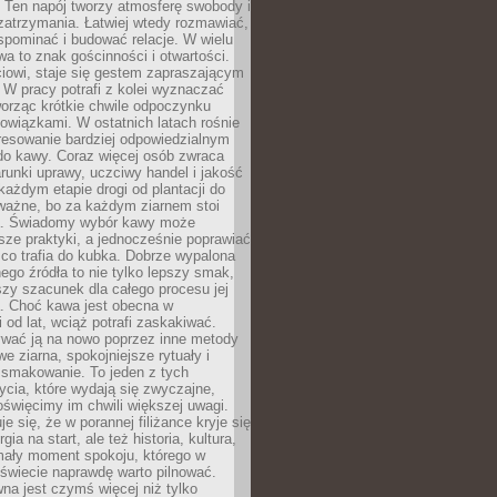
 Ten napój tworzy atmosferę swobody i
zatrzymania. Łatwiej wtedy rozmawiać,
spominać i budować relacje. W wielu
wa to znak gościnności i otwartości.
iowi, staje się gestem zapraszającym
W pracy potrafi z kolei wyznaczać
worząc krótkie chwile odpoczynku
owiązkami. W ostatnich latach rośnie
resowanie bardziej odpowiedzialnym
do kawy. Coraz więcej osób zwraca
unki uprawy, uczciwy handel i jakość
każdym etapie drogi od plantacji do
o ważne, bo za każdym ziarnem stoi
a. Świadomy wybór kawy może
sze praktyki, a jednocześnie poprawiać
 co trafia do kubka. Dobrze wypalona
go źródła to nie tylko lepszy smak,
szy szacunek dla całego procesu jej
. Choć kawa jest obecna w
 od lat, wciąż potrafi zaskakiwać.
wać ją na nowo poprzez inne metody
we ziarna, spokojniejsze rytuały i
 smakowanie. To jeden z tych
cia, które wydają się zwyczajne,
oświęcimy im chwili większej uwagi.
e się, że w porannej filiżance kryje się
rgia na start, ale też historia, kultura,
mały moment spokoju, którego w
świecie naprawdę warto pilnować.
a jest czymś więcej niż tylko