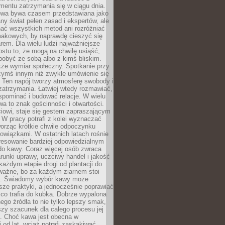
mentu zatrzymania się w ciągu dnia.
owa bywa czasem przedstawiana jako
y świat pełen zasad i ekspertów, ale
nać wszystkich metod ani rozróżniać
makowych, by naprawdę cieszyć się
em. Dla wielu ludzi najważniejsze
ostu to, że mogą na chwilę usiąść,
pobyć ze sobą albo z kimś bliskim.
że wymiar społeczny. Spotkanie przy
czymś innym niż zwykłe umówienie się
 Ten napój tworzy atmosferę swobody i
zatrzymania. Łatwiej wtedy rozmawiać,
spominać i budować relacje. W wielu
wa to znak gościnności i otwartości.
iowi, staje się gestem zapraszającym
W pracy potrafi z kolei wyznaczać
worząc krótkie chwile odpoczynku
owiązkami. W ostatnich latach rośnie
resowanie bardziej odpowiedzialnym
do kawy. Coraz więcej osób zwraca
unki uprawy, uczciwy handel i jakość
każdym etapie drogi od plantacji do
o ważne, bo za każdym ziarnem stoi
a. Świadomy wybór kawy może
sze praktyki, a jednocześnie poprawiać
 co trafia do kubka. Dobrze wypalona
go źródła to nie tylko lepszy smak,
szy szacunek dla całego procesu jej
. Choć kawa jest obecna w
 od lat, wciąż potrafi zaskakiwać.