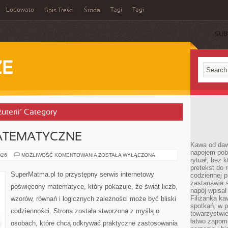
Lodowato
Tagi
Tagi
Spis Treści
Środa
SUB
ZE
żuterii’ Category
ATEMATYCZNE
Kawa od dawn
napojem pob
CIEKAWOSTKI
026
MOŻLIWOŚĆ KOMENTOWANIA
ZOSTAŁA WYŁĄCZONA
rytuał, bez 
MATEMATYCZNE
pretekst do 
SuperMatma.pl to przystępny serwis internetowy
codziennej p
zastanawia s
poświęcony matematyce, który pokazuje, że świat liczb,
napój wpisał
Filiżanka ka
wzorów, równań i logicznych zależności może być bliski
spotkań, w p
codzienności. Strona została stworzona z myślą o
towarzystwie
łatwo zapom
osobach, które chcą odkrywać praktyczne zastosowania