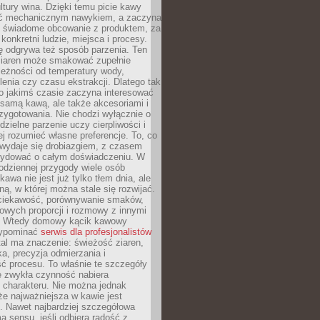
tury wina. Dzięki temu picie kawy
yć mechanicznym nawykiem, a zaczyna
 świadome obcowanie z produktem, za
 konkretni ludzie, miejsca i procesy.
ę odgrywa też sposób parzenia. Ten
ziaren może smakować zupełnie
leżności od temperatury wody,
lenia czy czasu ekstrakcji. Dlatego tak
o jakimś czasie zaczyna interesować
o samą kawą, ale także akcesoriami i
zygotowania. Nie chodzi wyłącznie o
ielne parzenie uczy cierpliwości i
ej rozumieć własne preferencje. To, co
wydaje się drobiazgiem, z czasem
ydować o całym doświadczeniu. W
codziennej przygody wiele osób
kawa nie jest już tylko tłem dnia, ale
ną, w której można stale się rozwijać.
 ciekawość, porównywanie smaków,
owych proporcji i rozmowy z innymi
. Wtedy domowy kącik kawowy
zypominać
serwis dla profesjonalistów
al ma znaczenie: świeżość ziaren,
a, precyzja odmierzania i
ć procesu. To właśnie te szczegóły
e zwykła czynność nabiera
 charakteru. Nie można jednak
e najważniejsza w kawie jest
. Nawet najbardziej szczegółowa
a sensu, jeśli odbiera radość z