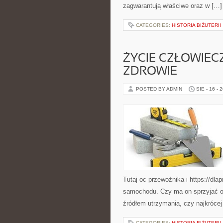
zagwarantują właściwe oraz w […]
CATEGORIES:
HISTORIA BIŻUTERII
ŻYCIE CZŁOWIEC
ZDROWIE
POSTED BY ADMIN
SIE - 16 - 
Tutaj oc przewoźnika i https://dla
samochodu. Czy ma on sprzyjać os
źródłem utrzymania, czy najkrócej
CATEGORIES:
HISTORIA BIŻUTERII