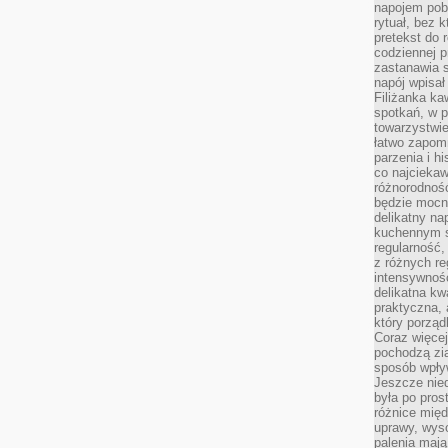
napojem pob
rytuał, bez 
pretekst do 
codziennej p
zastanawia s
napój wpisał
Filiżanka ka
spotkań, w p
towarzystwie
łatwo zapom
parzenia i hi
co najciekaw
różnorodnoś
będzie mocn
delikatny na
kuchennym st
regularność,
z różnych re
intensywność
delikatna k
praktyczna, 
który porząd
Coraz więcej
pochodzą zia
sposób wpły
Jeszcze nie
była po pros
różnice mię
uprawy, wyso
palenia mają