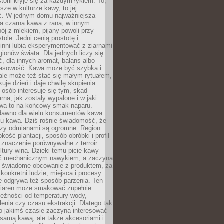
storii kryje się za każdym łykiem. To,
sze w kulturze kawy, to jej
ć. W jednym domu najważniejsza
a czarna kawa z rana, w innym
pój z mlekiem, pijany powoli przy
ole. Jedni cenią prostotę i
 inni lubią eksperymentować z ziarnami
gionów świata. Dla jednych liczy się
, dla innych aromat, balans albo
wasowość. Kawa może być szybka i
ale może też stać się małym rytuałem,
kuje dzień i daje chwilę skupienia.
 osób interesuje się tym, skąd
rna, jak zostały wypalone i w jaki
wa to na końcowy smak naparu.
dawno dla wielu konsumentów kawa
tu kawą. Dziś rośnie świadomość, że
dzy odmianami są ogromne. Region
kość plantacji, sposób obróbki i profil
 znaczenie porównywalne z terroir
tury wina. Dzięki temu picie kawy
yć mechanicznym nawykiem, a zaczyna
 świadome obcowanie z produktem, za
 konkretni ludzie, miejsca i procesy.
ę odgrywa też sposób parzenia. Ten
ziaren może smakować zupełnie
leżności od temperatury wody,
lenia czy czasu ekstrakcji. Dlatego tak
o jakimś czasie zaczyna interesować
o samą kawą, ale także akcesoriami i