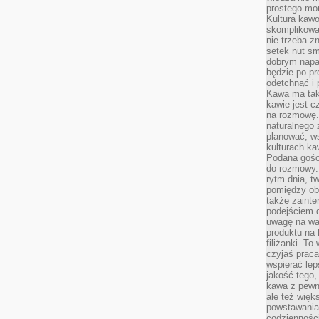
prostego mo
Kultura kaw
skomplikowan
nie trzeba z
setek nut s
dobrym napar
będzie po pr
odetchnąć i 
Kawa ma tak
kawie jest 
na rozmowę.
naturalnego 
planować, w
kulturach ka
Podana gośc
do rozmowy. 
rytm dnia, t
pomiędzy ob
także zainte
podejściem 
uwagę na war
produktu na 
filiżanki. T
czyjaś prac
wspierać lep
jakość tego,
kawa z pewne
ale też więk
powstawania
codzienności