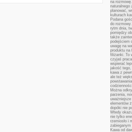
na rozmowę.
naturalnego 
planować, w
kulturach ka
Podana gośc
do rozmowy. 
rytm dnia, t
pomiędzy ob
także zainte
podejściem 
uwagę na war
produktu na 
filiżanki. T
czyjaś prac
wspierać lep
jakość tego,
kawa z pewne
ale też więk
powstawania
codzienności
Można odkry
parzenia, no
uważniejsze
elementów ży
dopóki nie p
Wtedy okazuj
nie tylko ene
rzemiosło i 
zabieganym 
Kawa od dawn