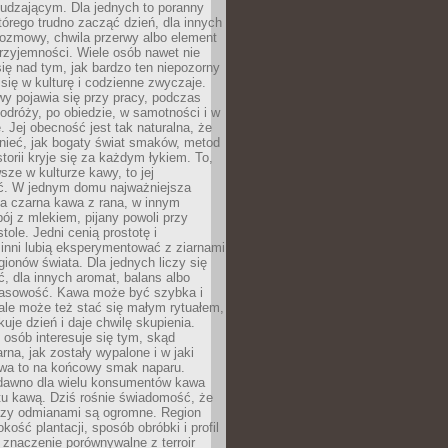
udzającym. Dla jednych to poranny
którego trudno zacząć dzień, dla innych
rozmowy, chwila przerwy albo element
rzyjemności. Wiele osób nawet nie
ię nad tym, jak bardzo ten niepozorny
 się w kulturę i codzienne zwyczaje.
wy pojawia się przy pracy, podczas
odróży, po obiedzie, w samotności i w
. Jej obecność jest tak naturalna, że
nieć, jak bogaty świat smaków, metod
storii kryje się za każdym łykiem. To,
sze w kulturze kawy, to jej
ć. W jednym domu najważniejsza
a czarna kawa z rana, w innym
pój z mlekiem, pijany powoli przy
ole. Jedni cenią prostotę i
 inni lubią eksperymentować z ziarnami
gionów świata. Dla jednych liczy się
, dla innych aromat, balans albo
wasowość. Kawa może być szybka i
ale może też stać się małym rytuałem,
kuje dzień i daje chwilę skupienia.
 osób interesuje się tym, skąd
rna, jak zostały wypalone i w jaki
wa to na końcowy smak naparu.
dawno dla wielu konsumentów kawa
tu kawą. Dziś rośnie świadomość, że
dzy odmianami są ogromne. Region
kość plantacji, sposób obróbki i profil
 znaczenie porównywalne z terroir