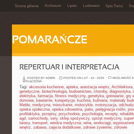
Archiwum
Lipiec
Lodowato
Strona główna
Spis Treści
Śr
POMARAŃCZE
REPERTUAR I INTERPRETACJA
POSTED BY ADMIN
POSTED ON LUT - 16 - 2026
MOŻLIWOŚĆ 
WYŁĄCZONA
Tagi:
akcesoria kuchenne
,
apteka
,
aranżacja wnętrz
,
Architektura
genetyczne
,
biotechnologia
,
budownictwo
,
choroby
,
diagnostyka
,
elektryka
,
farmacja
,
fitness medyczny
,
genetyka
,
gotowanie
,
gry 
domowe
,
kawiarnie
,
korepetycje
,
kuchnia
,
kulinaria
,
materiały bud
Meble
,
medycyna
,
mieszkanie
,
motocykle
,
motoryzacja
,
odchudz
opieka społeczna
,
opieka zdrowotna
,
patio
,
pielęgnacja roślin
,
pro
profilaktyka
,
przepisy
,
przychodnia
,
psychologia
,
recepty
,
rehabili
agd
,
samochody
,
sery
,
sklep spożywczy
,
sprzęt medyczny
,
super
tarasy
,
transport
,
wiedza medyczna
,
wina
,
wodociągi
,
wyposażeni
wnętrz
,
zabawa
,
zajęcia dodatkowe
,
zdrowe żywienie
,
zdrowie