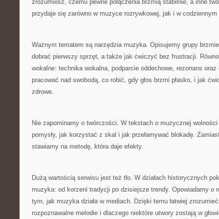
zrozumiesz, czemu pewne połączenia brzmią stabilnie, a inne two
przydaje się zarówno w muzyce rozrywkowej, jak i w codziennym 
Ważnym tematem są narzędzia muzyka. Opisujemy grupy brzmie
dobrać pierwszy sprzęt, a także jak ćwiczyć bez frustracji. Równo
wokalne: technika wokalna, podparcie oddechowe, rezonans oraz 
pracować nad swobodą, co robić, gdy głos brzmi płasko, i jak ćwi
zdrowe.
Nie zapominamy o twórczości. W tekstach o muzycznej wolnośc
pomysły, jak korzystać z skal i jak przełamywać blokadę. Zamia
stawiamy na metodę, która daje efekty.
Dużą wartością serwisu jest też tło. W działach historycznych pok
muzyka: od korzeni tradycji po dzisiejsze trendy. Opowiadamy o
tym, jak muzyka działa w mediach. Dzięki temu łatwiej zrozumieć,
rozpoznawalne melodie i dlaczego niektóre utwory zostają w głowie