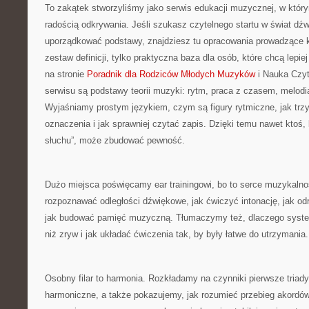
To zakątek stworzyliśmy jako serwis edukacji muzycznej, w któr
radością odkrywania. Jeśli szukasz czytelnego startu w świat dź
uporządkować podstawy, znajdziesz tu opracowania prowadzące kr
zestaw definicji, tylko praktyczna baza dla osób, które chcą lep
na stronie
Poradnik dla Rodziców Młodych Muzyków
i Nauka Czyt
serwisu są podstawy teorii muzyki: rytm, praca z czasem, melodi
Wyjaśniamy prostym językiem, czym są figury rytmiczne, jak trzy
oznaczenia i jak sprawniej czytać zapis. Dzięki temu nawet ktoś,
słuchu”, może zbudować pewność.
Dużo miejsca poświęcamy ear trainingowi, bo to serce muzykalno
rozpoznawać odległości dźwiękowe, jak ćwiczyć intonację, jak od
jak budować pamięć muzyczną. Tłumaczymy też, dlaczego syste
niż zryw i jak układać ćwiczenia tak, by były łatwe do utrzymania.
Osobny filar to harmonia. Rozkładamy na czynniki pierwsze triad
harmoniczne, a także pokazujemy, jak rozumieć przebieg akordów.