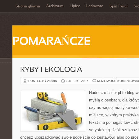
Archiwum
Lipiec
Lodowato
Strona główna
Spis Treści
Śr
POMARAŃCZE
RYBY I EKOLOGIA
POSTED BY ADMIN
LUT - 26 - 2026
MOŻLIWOŚĆ KOMENTOWA
Nadorsze-haller.pl to blog w
myślą o osobach, dla który
czymś więcej niż tylko we
miejsce, w którym praktyka
tekst ma pomagać łowić sku
satysfakcją. Jeśli szukas
chcesz uporządkować swoje podejście do zestawów, albo po prost