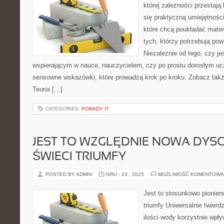
której zależności przestają
się praktyczną umiejętnośc
które chcą poukładać mate
tych, którzy potrzebują pow
Niezależnie od tego, czy j
wspierającym w nauce, nauczycielem, czy po prostu dorosłym uc
sensowne wskazówki, które prowadzą krok po kroku. Zobacz tak
Teoria […]
CATEGORIES:
PORADY IT
JEST TO WZGLĘDNIE NOWA DYSC
ŚWIECI TRIUMFY
POSTED BY ADMIN
GRU - 23 - 2025
MOŻLIWOŚĆ KOMENTOWA
Jest to stosunkowo pioniers
triumfy Uniwersalnie twierdz
ilości wody korzystnie wpł