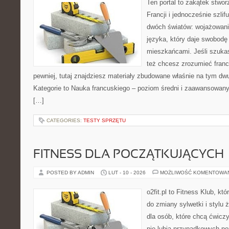
Ten portal to zakątek stwor
Francji i jednocześnie szlif
dwóch światów: wojażowania
języka, który daje swobod
mieszkańcami. Jeśli szuka
też chcesz zrozumieć fran
pewniej, tutaj znajdziesz materiały zbudowane właśnie na tym d
Kategorie to Nauka francuskiego – poziom średni i zaawansowany 
[…]
CATEGORIES:
TESTY SPRZĘTU
FITNESS DLA POCZĄTKUJĄCYCH
POSTED BY ADMIN
LUT - 10 - 2026
MOŻLIWOŚĆ KOMENTOWA
o2fit.pl to Fitness Klub, k
do zmiany sylwetki i stylu 
dla osób, które chcą ćwicz
nie lubią przypadkowych po