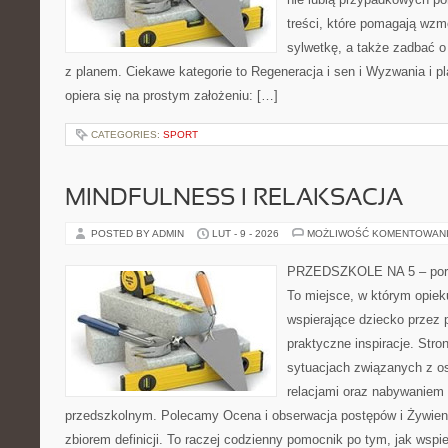
treści, które pomagają wzm
sylwetkę, a także zadbać o 
z planem. Ciekawe kategorie to Regeneracja i sen i Wyzwania i pla
opiera się na prostym założeniu: […]
CATEGORIES:
SPORT
MINDFULNESS I RELAKSACJA
POSTED BY ADMIN
LUT - 9 - 2026
MOŻLIWOŚĆ KOMENTOWAN
PRZEDSZKOLE NA 5 – porta
To miejsce, w którym opie
wspierające dziecko przez 
praktyczne inspiracje. Stro
sytuacjach związanych z o
relacjami oraz nabywaniem
przedszkolnym. Polecamy Ocena i obserwacja postępów i Żywienie 
zbiorem definicji. To raczej codzienny pomocnik po tym, jak wspi