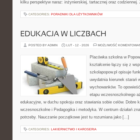
kilku perspektyw naraz: inżynierskiej, tartacznej oraz codziennej.
CATEGORIES:
PORADNIKI DLA UŻYTKOWNIKÓW
EDUKACJA W LICZBACH
POSTED BY ADMIN
LUT - 12 - 2026
MOŻLIWOŚĆ KOMENTOWA
Placówka szkolna w Popowi
kształcenie łączy się z wsp
szkolapopow.pl opisuje fun
uwydatnia kierunek starań
wychowanków. To opowieść
etapu wczesnoszkolnego aż
edukacyjne, w duchu spokoju oraz stawiania sobie celów. Dobre k
wczesnoszkolne i Pedagogika i metodyka. W centrum działań znaj
potrzeby. Nauczanie początkowe jest tu rozumiana jako […]
CATEGORIES:
LAKIERNICTWO I KAROSERIA