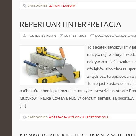
CATEGORIES:
ZATOKI I LAGUNY
REPERTUAR I INTERPRETACJA
POSTED BY ADMIN
LUT - 16 - 2026
MOŻLIWOŚĆ KOMENTOWA
To zakątek stworzyliśmy ja
muzycznej, w którym wiedza
odkrywania. Jeśli szukasz c
dźwięków albo chcesz upo
znajdziesz tu opracowania 
To nie jest zestaw definicji
osób, które chcą lepiej rozumieć muzykę. Nowości na stronie Po
Muzyków i Nauka Czytania Nut. W centrum serwisu są podstawy te
[…]
CATEGORIES:
ADAPTACJA W ŻŁOBKU I PRZEDSZKOLU