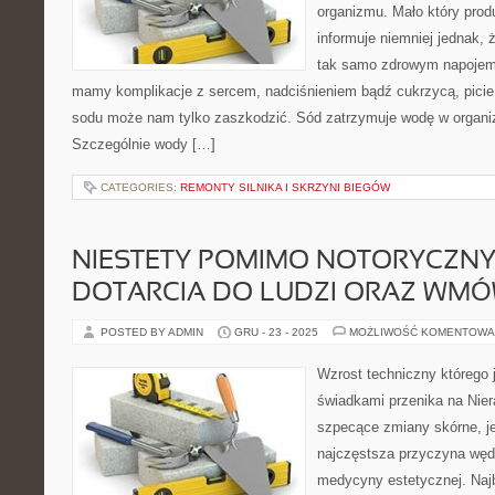
organizmu. Mało który prod
informuje niemniej jednak, 
tak samo zdrowym napojem 
mamy komplikacje z sercem, nadciśnieniem bądź cukrzycą, picie
sodu może nam tylko zaszkodzić. Sód zatrzymuje wodę w organizm
Szczególnie wody […]
CATEGORIES:
REMONTY SILNIKA I SKRZYNI BIEGÓW
NIESTETY POMIMO NOTORYCZN
DOTARCIA DO LUDZI ORAZ WMÓW
POSTED BY ADMIN
GRU - 23 - 2025
MOŻLIWOŚĆ KOMENTOWA
Wzrost techniczny którego
świadkami przenika na Nier
szpecące zmiany skórne, je
najczęstsza przyczyna węd
medycyny estetycznej. Najb