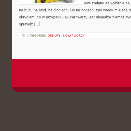
owe zmiany są wybitnie zau
na buzi, na szyi, na dłoniach, lub na nogach, zaś wtedy miejsca t
okryciem, co w przypadku akurat twarzy jest niemalże niemożli
sprawdź […]
CATEGORIES:
DEBIUTY I NOWI TWÓRCY