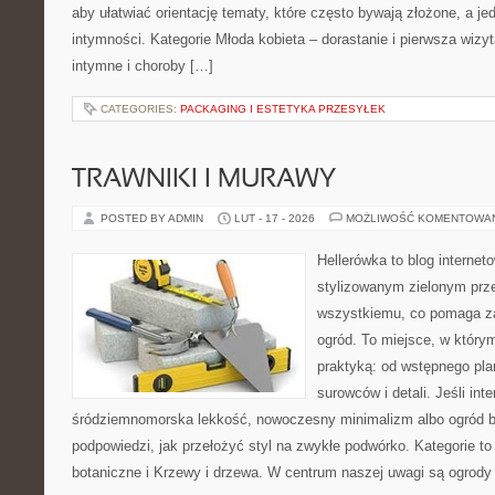
aby ułatwiać orientację tematy, które często bywają złożone, a j
intymności. Kategorie Młoda kobieta – dorastanie i pierwsza wizyt
intymne i choroby […]
CATEGORIES:
PACKAGING I ESTETYKA PRZESYŁEK
TRAWNIKI I MURAWY
POSTED BY ADMIN
LUT - 17 - 2026
MOŻLIWOŚĆ KOMENTOWA
Hellerówka to blog interne
stylizowanym zielonym prz
wszystkiemu, co pomaga z
ogród. To miejsce, w który
praktyką: od wstępnego pla
surowców i detali. Jeśli int
śródziemnomorska lekkość, nowoczesny minimalizm albo ogród ba
podpowiedzi, jak przełożyć styl na zwykłe podwórko. Kategorie to
botaniczne i Krzewy i drzewa. W centrum naszej uwagi są ogrody