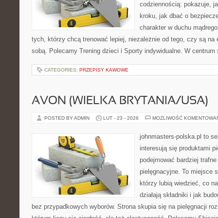
codziennością: pokazuje, j
kroku, jak dbać o bezpiecze
charakter w duchu mądrego 
tych, którzy chcą trenować lepiej, niezależnie od tego, czy są na 
sobą. Polecamy Trening dzieci i Sporty indywidualne. W centrum
CATEGORIES:
PRZEPISY KAWOWE
AVON (WIELKA BRYTANIA/USA)
POSTED BY ADMIN
LUT - 23 - 2026
MOŻLIWOŚĆ KOMENTOWA
johnmasters-polska.pl to se
interesują się produktami p
podejmować bardziej trafn
pielęgnacyjne. To miejsce 
którzy lubią wiedzieć, co na
działają składniki i jak bu
bez przypadkowych wyborów. Strona skupia się na pielęgnacji ro