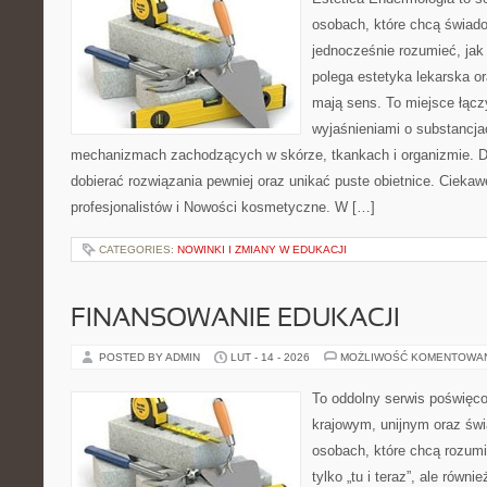
osobach, które chcą świado
jednocześnie rozumieć, jak
polega estetyka lekarska or
mają sens. To miejsce łącz
wyjaśnieniami o substancja
mechanizmach zachodzących w skórze, tkankach i organizmie. D
dobierać rozwiązania pewniej oraz unikać puste obietnice. Ciekawe
profesjonalistów i Nowości kosmetyczne. W […]
CATEGORIES:
NOWINKI I ZMIANY W EDUKACJI
FINANSOWANIE EDUKACJI
POSTED BY ADMIN
LUT - 14 - 2026
MOŻLIWOŚĆ KOMENTOWA
To oddolny serwis poświęco
krajowym, unijnym oraz św
osobach, które chcą rozumie
tylko „tu i teraz”, ale równ