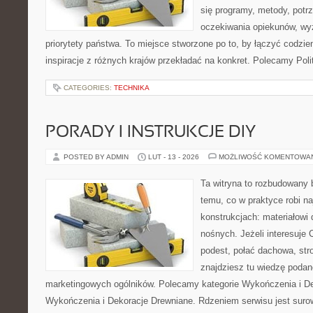
się programy, metody, potrz
oczekiwania opiekunów, w
priorytety państwa. To miejsce stworzone po to, by łączyć codzie
inspiracje z różnych krajów przekładać na konkret. Polecamy Pol
CATEGORIES:
TECHNIKA
PORADY I INSTRUKCJE DIY
POSTED BY ADMIN
LUT - 13 - 2026
MOŻLIWOŚĆ KOMENTOWA
Ta witryna to rozbudowany
temu, co w praktyce robi n
konstrukcjach: materiałow
nośnych. Jeżeli interesuje
podest, połać dachowa, stro
znajdziesz tu wiedzę poda
marketingowych ogólników. Polecamy kategorie Wykończenia i De
Wykończenia i Dekoracje Drewniane. Rdzeniem serwisu jest suro