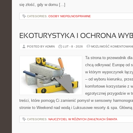
się złość, gdy w domu […]
CATEGORIES:
OSOBY NIEPEŁNOSPRAWNE
EKOTURYSTYKA I OCHRONA WY
POSTED BY ADMIN
LUT - 8 - 2026
MOŻLIWOŚĆ KOMENTOWAN
Ta strona to przewodnik dla
chcą odkrywać Europę od s
w którym wypoczynek łączy
– od wyboru kierunku, prze
komfortowe korzystanie z w
egzotycznej przygodzie w tr
treści, które pomogą Ci zamienić pomysł w sensowny harmonogr
stronie to Weekend nad wodą i Luksusowe resorty & spa. Główną
CATEGORIES:
NAUCZYCIEL W RÓŻNYCH ZAKĄTKACH ŚWIATA