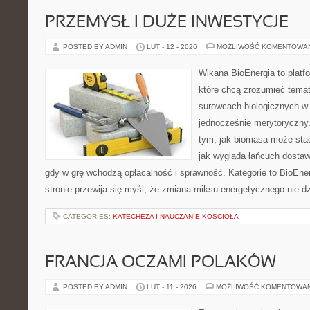
PRZEMYSŁ I DUŻE INWESTYCJE
POSTED BY ADMIN
LUT - 12 - 2026
MOŻLIWOŚĆ KOMENTOWA
Wikana BioEnergia to platf
które chcą zrozumieć temat 
surowcach biologicznych w
jednocześnie merytoryczny.
tym, jak biomasa może stać
jak wygląda łańcuch dostaw
gdy w grę wchodzą opłacalność i sprawność. Kategorie to BioEner
stronie przewija się myśl, że zmiana miksu energetycznego nie dz
CATEGORIES:
KATECHEZA I NAUCZANIE KOŚCIOŁA
FRANCJA OCZAMI POLAKÓW
POSTED BY ADMIN
LUT - 11 - 2026
MOŻLIWOŚĆ KOMENTOWA