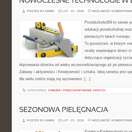
NOWOCZESNE TECHNOLOGIE W 
POSTED BY ADMIN
LUT - 15 - 2026
MOŻLIWOŚĆ KOMENTOWA
Przedszkole309 to serwis p
edukacji przedszkolnej ora
pierwszych latach rozwoju:
To przestrzeń, w którym ma
osoby wspierające dzieci z
dotyczące organizacji życi
dojrzewania dziecka od wieku wczesnodziecięcego aż po pierwsze
Zabawy i aktywności i Kreatywność i sztuka. Ideą serwisu jest u
dla wielu rodzin stają się wyzwaniem: […]
CATEGORIES:
CHMURA I PRZECHOWYWANIE DANYCH
SEZONOWA PIELĘGNACJA
POSTED BY ADMIN
LUT - 15 - 2026
MOŻLIWOŚĆ KOMENTOWA
Estetica-Endermologia to s