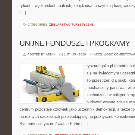
rybach i wędkarskich realiach, znajdziesz tu czytelną bazę wiedz
[…]
CATEGORIES:
ŻEGLARSTWO TURYSTYCZNE
UNIJNE FUNDUSZE I PROGRAMY
POSTED BY ADMIN
LUT - 25 - 2026
MOŻLIWOŚĆ KOMENTOWA
ryszard-galla.pl to portal p
się na świadomym uczestni
To przestrzeń dla osób, któ
mechanizmy państwa i wspó
zachodzące w polityce kraj
budować własne zdanie w op
centrum pozostaje człowiek jako uczestnik demokracji, a także t
na różnych szczeblach przekładają się na praktyczne konsekwenc
Systemy polityczne świata i Partie […]