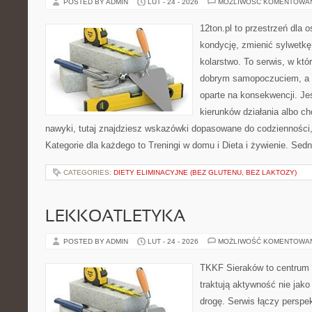
POSTED BY ADMIN
LUT - 24 - 2026
MOŻLIWOŚĆ KOMENTOWA
12ton.pl to przestrzeń dla 
kondycję, zmienić sylwetkę
kolarstwo. To serwis, w któ
dobrym samopoczuciem, a p
oparte na konsekwencji. J
kierunków działania albo 
nawyki, tutaj znajdziesz wskazówki dopasowane do codzienności, 
Kategorie dla każdego to Treningi w domu i Dieta i żywienie. Sed
CATEGORIES:
DIETY ELIMINACYJNE (BEZ GLUTENU, BEZ LAKTOZY)
LEKKOATLETYKA
POSTED BY ADMIN
LUT - 24 - 2026
MOŻLIWOŚĆ KOMENTOWA
TKKF Sieraków to centrum w
traktują aktywność nie jako
drogę. Serwis łączy perspe