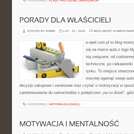
CATEGORIES:
PLAŻE PRZYJAZNE ZWIERZAKOM
PORADY DLA WŁAŚCICIELI
POSTED BY ADMIN
LUT - 25 - 2026
MOŻLIWOŚĆ KOMENTOWA
e-opel.com.pl to blog motor
się na marce auta z logo b
nią związane: od codziennej
techniczne, po ciekawostki
rynku. To miejsce stworzon
mocniej ogarnąć swoje auto
decyzje zakupowe i serwisowe oraz czytać o motoryzacji w sposó
zainteresowanie do samochodów z podejściem „na co dzień”, gdzie
CATEGORIES:
HISTORIA ALKOHOLU
MOTYWACJA I MENTALNOŚĆ