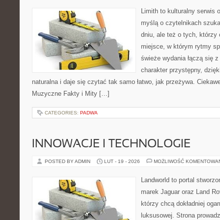
Limith to kulturalny serwis
myślą o czytelnikach szuka
dniu, ale też o tych, którz
miejsce, w którym rytmy sp
świeże wydania łączą się z
charakter przystępny, dzię
naturalna i daje się czytać tak samo łatwo, jak przeżywa. Ciekawe
Muzyczne Fakty i Mity […]
CATEGORIES:
PADWA
INNOWACJE I TECHNOLOGIE
POSTED BY ADMIN
LUT - 19 - 2026
MOŻLIWOŚĆ KOMENTOWA
Landworld to portal stworzo
marek Jaguar oraz Land Rove
którzy chcą dokładniej oga
luksusowej. Strona prowadz