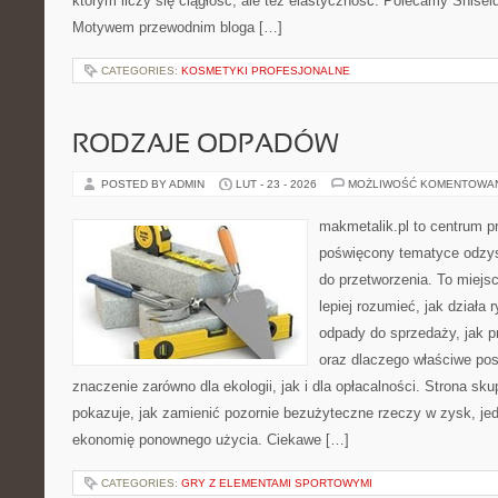
którym liczy się ciągłość, ale też elastyczność. Polecamy Shisei
Motywem przewodnim bloga […]
CATEGORIES:
KOSMETYKI PROFESJONALNE
RODZAJE ODPADÓW
POSTED BY ADMIN
LUT - 23 - 2026
MOŻLIWOŚĆ KOMENTOWA
makmetalik.pl to centrum 
poświęcony tematyce odzys
do przetworzenia. To miejsc
lepiej rozumieć, jak działa 
odpady do sprzedaży, jak pr
oraz dlaczego właściwe po
znaczenie zarówno dla ekologii, jak i dla opłacalności. Strona sku
pokazuje, jak zamienić pozornie bezużyteczne rzeczy w zysk, je
ekonomię ponownego użycia. Ciekawe […]
CATEGORIES:
GRY Z ELEMENTAMI SPORTOWYMI