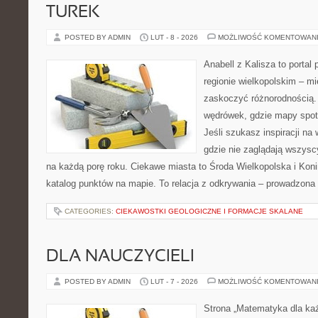
TUREK
POSTED BY ADMIN
LUT - 8 - 2026
MOŻLIWOŚĆ KOMENTOWAN
Anabell z Kalisza to portal
regionie wielkopolskim – mie
zaskoczyć różnorodnością. 
wędrówek, gdzie mapy spot
Jeśli szukasz inspiracji na
gdzie nie zaglądają wszysc
na każdą porę roku. Ciekawe miasta to Środa Wielkopolska i Konin
katalog punktów na mapie. To relacja z odkrywania – prowadzona 
CATEGORIES:
CIEKAWOSTKI GEOLOGICZNE I FORMACJE SKALANE
DLA NAUCZYCIELI
POSTED BY ADMIN
LUT - 7 - 2026
MOŻLIWOŚĆ KOMENTOWAN
Strona „Matematyka dla każ