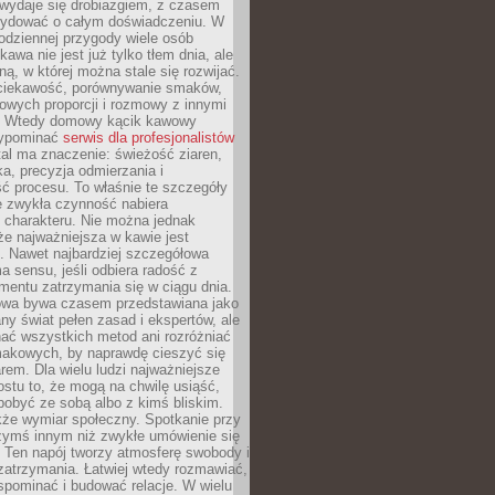
wydaje się drobiazgiem, z czasem
ydować o całym doświadczeniu. W
codziennej przygody wiele osób
kawa nie jest już tylko tłem dnia, ale
ną, w której można stale się rozwijać.
 ciekawość, porównywanie smaków,
owych proporcji i rozmowy z innymi
. Wtedy domowy kącik kawowy
zypominać
serwis dla profesjonalistów
al ma znaczenie: świeżość ziaren,
a, precyzja odmierzania i
ć procesu. To właśnie te szczegóły
e zwykła czynność nabiera
 charakteru. Nie można jednak
e najważniejsza w kawie jest
. Nawet najbardziej szczegółowa
a sensu, jeśli odbiera radość z
mentu zatrzymania się w ciągu dnia.
owa bywa czasem przedstawiana jako
y świat pełen zasad i ekspertów, ale
nać wszystkich metod ani rozróżniać
makowych, by naprawdę cieszyć się
em. Dla wielu ludzi najważniejsze
ostu to, że mogą na chwilę usiąść,
pobyć ze sobą albo z kimś bliskim.
że wymiar społeczny. Spotkanie przy
czymś innym niż zwykłe umówienie się
 Ten napój tworzy atmosferę swobody i
zatrzymania. Łatwiej wtedy rozmawiać,
spominać i budować relacje. W wielu