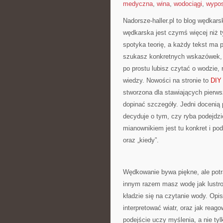
medyczna
,
wina
,
wodociągi
,
wypos
Nadorsze-haller.pl to blog wędkars
wędkarska jest czymś więcej niż 
spotyka teorię, a każdy tekst ma p
szukasz konkretnych wskazówek, 
po prostu lubisz czytać o wodzie, 
wiedzy. Nowości na stronie to
DIY
stworzona dla stawiających pierws
dopinać szczegóły. Jedni docenią 
decyduje o tym, czy ryba podejdzi
mianownikiem jest tu konkret i pode
oraz „kiedy”.
Wędkowanie bywa piękne, ale potra
innym razem masz wodę jak lustro 
kładzie się na czytanie wody. Opi
interpretować wiatr, oraz jak reag
podejście uczy myślenia, a nie ty