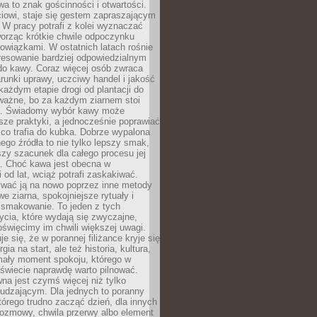
wa to znak gościnności i otwartości.
iowi, staje się gestem zapraszającym
W pracy potrafi z kolei wyznaczać
worząc krótkie chwile odpoczynku
owiązkami. W ostatnich latach rośnie
resowanie bardziej odpowiedzialnym
do kawy. Coraz więcej osób zwraca
unki uprawy, uczciwy handel i jakość
każdym etapie drogi od plantacji do
o ważne, bo za każdym ziarnem stoi
a. Świadomy wybór kawy może
sze praktyki, a jednocześnie poprawiać
 co trafia do kubka. Dobrze wypalona
go źródła to nie tylko lepszy smak,
szy szacunek dla całego procesu jej
. Choć kawa jest obecna w
 od lat, wciąż potrafi zaskakiwać.
wać ją na nowo poprzez inne metody
we ziarna, spokojniejsze rytuały i
 smakowanie. To jeden z tych
cia, które wydają się zwyczajne,
oświęcimy im chwili większej uwagi.
e się, że w porannej filiżance kryje się
rgia na start, ale też historia, kultura,
mały moment spokoju, którego w
świecie naprawdę warto pilnować.
a jest czymś więcej niż tylko
udzającym. Dla jednych to poranny
którego trudno zacząć dzień, dla innych
rozmowy, chwila przerwy albo element