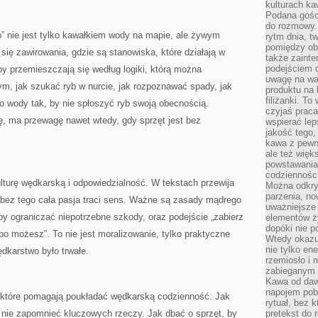
kulturach ka
Podana gośc
do rozmowy. 
o” nie jest tylko kawałkiem wody na mapie, ale żywym
rytm dnia, t
pomiędzy ob
się zawirowania, gdzie są stanowiska, które działają w
także zainte
podejściem 
by przemieszczają się według logiki, którą można
uwagę na war
tym, jak szukać ryb w nurcie, jak rozpoznawać spady, jak
produktu na 
filiżanki. T
 do wody tak, by nie spłoszyć ryb swoją obecnością.
czyjaś prac
ę, ma przewagę nawet wtedy, gdy sprzęt jest bez
wspierać lep
jakość tego,
kawa z pewne
ale też więk
powstawania
codzienności
ulturę wędkarską i odpowiedzialność. W tekstach przewija
Można odkry
parzenia, no
 bez tego cała pasja traci sens. Ważne są zasady mądrego
uważniejsze
by ograniczać niepotrzebne szkody, oraz podejście „zabierz
elementów ży
dopóki nie p
, bo możesz”. To nie jest moralizowanie, tylko praktyczne
Wtedy okazuj
nie tylko ene
ędkarstwo było trwałe.
rzemiosło i 
zabieganym 
Kawa od dawn
napojem pob
i, które pomagają poukładać wędkarską codzienność. Jak
rytuał, bez 
 nie zapomnieć kluczowych rzeczy. Jak dbać o sprzęt, by
pretekst do 