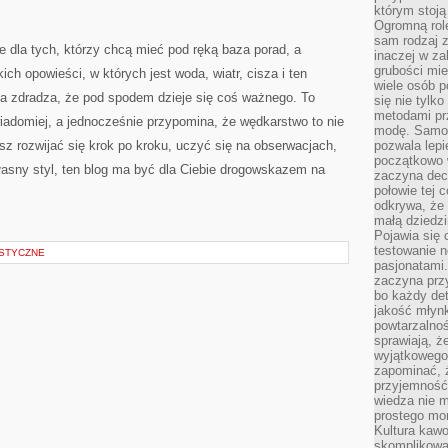
którym stoją
Ogromną rol
sam rodzaj 
e dla tych, którzy chcą mieć pod ręką baza porad, a
inaczej w za
grubości mie
ich opowieści, w których jest woda, wiatr, cisza i ten
wiele osób p
a zdradza, że pod spodem dzieje się coś ważnego. To
się nie tylk
metodami pr
iadomiej, a jednocześnie przypomina, że wędkarstwo to nie
modę. Samodz
esz rozwijać się krok po kroku, uczyć się na obserwacjach,
pozwala lepi
początkowo 
łasny styl, ten blog ma być dla Ciebie drogowskazem na
zaczyna dec
połowie tej 
odkrywa, że 
małą dziedzi
Pojawia się
testowanie n
STYCZNE
pasjonatami
zaczyna pr
bo każdy det
jakość młynk
powtarzalnoś
sprawiają, ż
wyjątkowego
zapominać, ż
przyjemność
wiedza nie m
prostego mo
Kultura kaw
skomplikowan