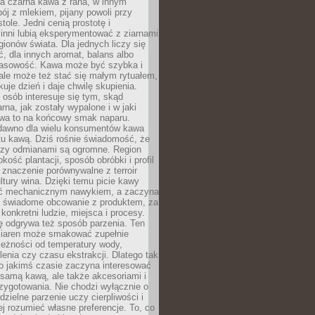
a czarna kawa z rana, w innym
pój z mlekiem, pijany powoli przy
ole. Jedni cenią prostotę i
 inni lubią eksperymentować z ziarnami
gionów świata. Dla jednych liczy się
, dla innych aromat, balans albo
wasowość. Kawa może być szybka i
ale może też stać się małym rytuałem,
kuje dzień i daje chwilę skupienia.
 osób interesuje się tym, skąd
rna, jak zostały wypalone i w jaki
wa to na końcowy smak naparu.
dawno dla wielu konsumentów kawa
tu kawą. Dziś rośnie świadomość, że
dzy odmianami są ogromne. Region
kość plantacji, sposób obróbki i profil
 znaczenie porównywalne z terroir
tury wina. Dzięki temu picie kawy
yć mechanicznym nawykiem, a zaczyna
 świadome obcowanie z produktem, za
 konkretni ludzie, miejsca i procesy.
ę odgrywa też sposób parzenia. Ten
ziaren może smakować zupełnie
leżności od temperatury wody,
lenia czy czasu ekstrakcji. Dlatego tak
o jakimś czasie zaczyna interesować
o samą kawą, ale także akcesoriami i
zygotowania. Nie chodzi wyłącznie o
ielne parzenie uczy cierpliwości i
ej rozumieć własne preferencje. To, co