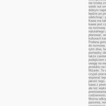
nie trzeba z
setek nut s
dobrym napar
będzie po pr
odetchnąć i 
Kawa ma tak
kawie jest 
na rozmowę.
naturalnego 
planować, w
kulturach ka
Podana gośc
do rozmowy. 
rytm dnia, t
pomiędzy ob
także zainte
podejściem 
uwagę na war
produktu na 
filiżanki. T
czyjaś prac
wspierać lep
jakość tego,
kawa z pewne
ale też więk
powstawania
codzienności
Można odkry
parzenia, no
uważniejsze