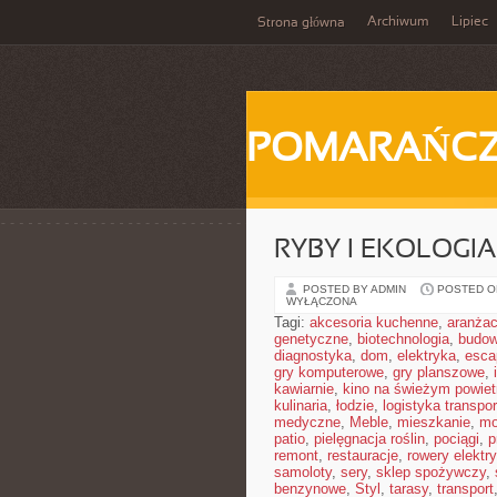
Archiwum
Lipiec
Strona główna
POMARAŃC
RYBY I EKOLOGIA
POSTED BY ADMIN
POSTED ON
WYŁĄCZONA
Tagi:
akcesoria kuchenne
,
aranżac
genetyczne
,
biotechnologia
,
budow
diagnostyka
,
dom
,
elektryka
,
esca
gry komputerowe
,
gry planszowe
,
kawiarnie
,
kino na świeżym powiet
kulinaria
,
łodzie
,
logistyka transpor
medyczne
,
Meble
,
mieszkanie
,
mo
patio
,
pielęgnacja roślin
,
pociągi
,
p
remont
,
restauracje
,
rowery elektr
samoloty
,
sery
,
sklep spożywczy
,
benzynowe
,
Styl
,
tarasy
,
transport