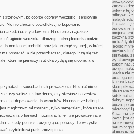
początkowo 
zaczyna dec
połowie tej 
odkrywa, że 
 sprzętowym, bo dobrze dobrany wędzisko i sensownie
małą dziedzi
Pojawia się
ycie. Ale nie chodzi o bezrefleksyjne kupowanie
testowanie n
e narzędzi do stylu łowienia. Na stronie znajdziesz
pasjonatami
zaczyna pr
zumieć ugięcie wędziska, dlaczego jedna plecionka będzie
bo każdy det
a do odmiennej techniki, oraz jak uniknąć sytuacji, w której
jakość młynk
powtarzalnoś
 ma pomagać, a nie przeszkadzać, dlatego liczą się też
sprawiają, ż
wyjątkowego
ale, które na pierwszy rzut oka wydają się drobne, a w
zapominać, ż
przyjemność
wiedza nie m
prostego mo
Kultura kaw
 przynętach i sposobach ich prowadzenia. Niezależnie od
skomplikowan
nie trzeba z
czne, czy wolisz zestaw denny, czy stawiasz na zestaw
setek nut s
dobrym napar
entacja i dopasowanie do warunków. Na nadorsze-haller.pl
będzie po pr
e jest magicznym talizmanem, tylko narzędziem, które trzeba
odetchnąć i 
Kawa ma tak
 rozważania o barwach, rozmiarach, tempie prowadzenia, a
kawie jest 
 dna, a kiedy podnieść przynętę do półwody. To wszystko
na rozmowę.
naturalnego 
wać czytelnikowi punkt zaczepienia.
planować, w