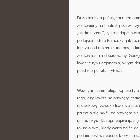
Dużo miejsca poświęcono tematom
zestawiony reel potrafią ułatwić ż
„najdroższego”, tylko o dopasowani
podejście, które tłumaczy, jak ro
lepsza do konkretnej metody, a inn
zestaw jest niedopasowany. Sprzęt
kwestie typu ergonomia, w tym det
praktyce potrafią irytować.
Ważnym filarem bloga są teksty o
tego, czy łowisz na przynęty sztu
spławikowy, zawsze liczy się prez
przewija się myśl, że przynęta ni
umieć użyć. Dlatego pojawiają się
także o tym, kiedy warto zejść do
podane jest w sposób, który ma da