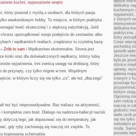
będzie mocn
ażenie kuchni
,
wyposażenie wnętrz
delikatny na
kuchennym st
ki, który powstał z myślą o osobach, dla których pasja
regularność,
z różnych re
tylko weekendowym hobby. To miejsce, w którym praktyka
intensywność
omagać łowić skuteczniej i z większą satysfakcją. Jeśli
delikatna k
praktyczna, 
chcesz uporządkować swoje podejście do zestawów, albo
który porząd
rybach i wędkarskich realiach, znajdziesz tu czytelną bazę
Coraz więcej
pochodzą zia
 – Zrób to sam
i Wędkarstwo ekstremalne. Strona jest
sposób wpły
Jeszcze nie
ze kroki oraz dla doświadczonych wędkarzy, którzy lubią
była po pros
proste wyjaśnienia, inni zwrócą uwagę na drobiazg, który
różnice mię
uprawy, wyso
e do przynęty, czy tylko mignie w toni. Wspólnym
palenia mają
jście, w którym liczy się nie tylko „co”, ale też „dlaczego”
znanym z kul
przestaje b
przypominać
którym stoją
Ogromną rol
sam rodzaj 
fi też być nieprzewidywalne. Raz trafiasz na aktywność,
inaczej w za
grubości mie
i kompletne zero brań. Dlatego na nadorsze-haller.pl nacisk
wiele osób p
się nie tylk
sy dotyczą tego, jak dopasować się do temperatury, jak
metodami pr
ować, gdy ryby zachowują się inaczej niż zwykle. To
modę. Samodz
pozwala lepi
lko kopiowania schematów.