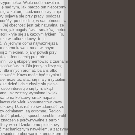
rzyjemności. Wiele osób nawet nie
ię nad tym, jak bardzo ten niepozorny
 się w kulturę i codzienne zwyczaje.
wy pojawia się przy pracy, podczas
odróży, po obiedzie, w samotności i w
. Jej obecność jest tak naturalna, że
nieć, jak bogaty świat smaków, metod
storii kryje się za każdym łykiem. To,
sze w kulturze kawy, to jej
ć. W jednym domu najważniejsza
a czarna kawa z rana, w innym
pój z mlekiem, pijany powoli przy
ole. Jedni cenią prostotę i
 inni lubią eksperymentować z ziarnami
gionów świata. Dla jednych liczy się
, dla innych aromat, balans albo
wasowość. Kawa może być szybka i
ale może też stać się małym rytuałem,
kuje dzień i daje chwilę skupienia.
 osób interesuje się tym, skąd
rna, jak zostały wypalone i w jaki
wa to na końcowy smak naparu.
dawno dla wielu konsumentów kawa
tu kawą. Dziś rośnie świadomość, że
dzy odmianami są ogromne. Region
kość plantacji, sposób obróbki i profil
 znaczenie porównywalne z terroir
tury wina. Dzięki temu picie kawy
yć mechanicznym nawykiem, a zaczyna
 świadome obcowanie z produktem, za