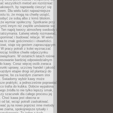
nać wszystkich metod ani rozróżniać
makowych, by naprawdę cieszyć się
em. Dla wielu ludzi najważniejsze
ostu to, że mogą na chwilę usiąść,
pobyć ze sobą albo z kimś bliskim.
że wymiar społeczny. Spotkanie przy
czymś innym niż zwykłe umówienie się
 Ten napój tworzy atmosferę swobody i
zatrzymania. Łatwiej wtedy rozmawiać,
spominać i budować relacje. W wielu
wa to znak gościnności i otwartości.
iowi, staje się gestem zapraszającym
W pracy potrafi z kolei wyznaczać
worząc krótkie chwile odpoczynku
owiązkami. W ostatnich latach rośnie
resowanie bardziej odpowiedzialnym
do kawy. Coraz więcej osób zwraca
unki uprawy, uczciwy handel i jakość
każdym etapie drogi od plantacji do
o ważne, bo za każdym ziarnem stoi
a. Świadomy wybór kawy może
sze praktyki, a jednocześnie poprawiać
 co trafia do kubka. Dobrze wypalona
go źródła to nie tylko lepszy smak,
szy szacunek dla całego procesu jej
. Choć kawa jest obecna w
 od lat, wciąż potrafi zaskakiwać.
wać ją na nowo poprzez inne metody
we ziarna, spokojniejsze rytuały i
 smakowanie. To jeden z tych