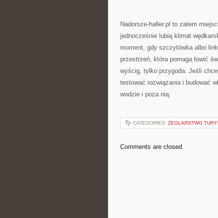
Nadorsze-haller.pl to zatem miejsc
jednocześnie lubią klimat wędkarsk
moment, gdy szczytówka albo link
przestrzeń, która pomaga łowić św
wyścig, tylko przygoda. Jeśli chc
testować rozwiązania i budować w
wodzie i poza nią.
CATEGORIES:
ŻEGLARSTWO TURY
Comments are closed.