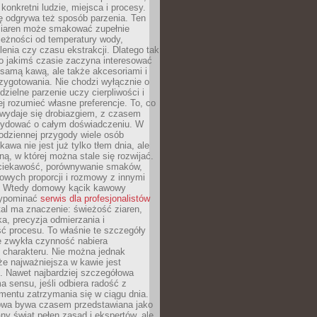
 konkretni ludzie, miejsca i procesy.
ę odgrywa też sposób parzenia. Ten
ziaren może smakować zupełnie
leżności od temperatury wody,
lenia czy czasu ekstrakcji. Dlatego tak
o jakimś czasie zaczyna interesować
o samą kawą, ale także akcesoriami i
zygotowania. Nie chodzi wyłącznie o
ielne parzenie uczy cierpliwości i
ej rozumieć własne preferencje. To, co
wydaje się drobiazgiem, z czasem
ydować o całym doświadczeniu. W
codziennej przygody wiele osób
kawa nie jest już tylko tłem dnia, ale
ną, w której można stale się rozwijać.
 ciekawość, porównywanie smaków,
owych proporcji i rozmowy z innymi
. Wtedy domowy kącik kawowy
zypominać
serwis dla profesjonalistów
al ma znaczenie: świeżość ziaren,
a, precyzja odmierzania i
ć procesu. To właśnie te szczegóły
e zwykła czynność nabiera
 charakteru. Nie można jednak
e najważniejsza w kawie jest
. Nawet najbardziej szczegółowa
a sensu, jeśli odbiera radość z
mentu zatrzymania się w ciągu dnia.
owa bywa czasem przedstawiana jako
y świat pełen zasad i ekspertów, ale