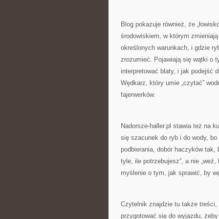
Blog pokazuje również, że „łowisk
środowiskiem, w którym zmieniają 
określonych warunkach, i gdzie ry
zrozumieć. Pojawiają się wątki o 
interpretować blaty, i jak podejść
Wędkarz, który umie „czytać” wod
fajerwerków.
Nadorsze-haller.pl stawia też na k
się szacunek do ryb i do wody, bo
podbierania, dobór haczyków tak, 
tyle, ile potrzebujesz”, a nie „weź
myślenie o tym, jak sprawić, by w
Czytelnik znajdzie tu także treśc
przygotować się do wyjazdu, żeby