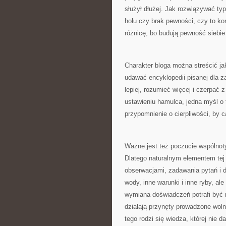
służył dłużej. Jak rozwiązywać typ
holu czy brak pewności, czy to ko
różnicę, bo budują pewność siebie
Charakter bloga można streścić ja
udawać encyklopedii pisanej dla z
lepiej, rozumieć więcej i czerpać
ustawieniu hamulca, jedna myśl o 
przypomnienie o cierpliwości, by 
Ważne jest też poczucie wspólnoty
Dlatego naturalnym elementem tej 
obserwacjami, zadawania pytań i
wody, inne warunki i inne ryby, a
wymiana doświadczeń potrafi być 
działają przynęty prowadzone wolni
tego rodzi się wiedza, której nie d