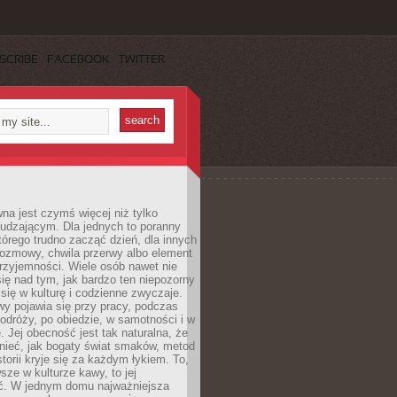
SCRIBE
FACEBOOK
TWITTER
a jest czymś więcej niż tylko
udzającym. Dla jednych to poranny
którego trudno zacząć dzień, dla innych
rozmowy, chwila przerwy albo element
rzyjemności. Wiele osób nawet nie
ię nad tym, jak bardzo ten niepozorny
 się w kulturę i codzienne zwyczaje.
wy pojawia się przy pracy, podczas
odróży, po obiedzie, w samotności i w
. Jej obecność jest tak naturalna, że
nieć, jak bogaty świat smaków, metod
storii kryje się za każdym łykiem. To,
sze w kulturze kawy, to jej
ć. W jednym domu najważniejsza