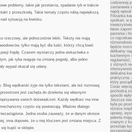
codziennej p
owe problemy, takie jak przetarcia, spadanie ryb w trakcie
zastanawia s
napój wpisał
ntakt z przeszkodą. Takie tematy często robią największą
Filiżanka ka
 nad sytuacją na łowisku.
spotkań, w p
towarzystwie
łatwo zapom
parzenia i hi
co najciekaw
ko rzeczowy, ale jednocześnie lekki. Teksty nie mają
różnorodnoś
awodowców, tylko mają być dla ludzi, którzy chcą łowić
będzie mocn
delikatny na
 z pasji frajdę. Czasem wystarczy jedna wskazówka o
kuchennym st
tym, jak ryba reaguje na zmianę pogody, albo jedno
regularność,
z różnych re
cały wypad okazał się udany.
intensywność
delikatna k
praktyczna, 
który porząd
. Blog wędkarski żyje nie tylko tekstami, ale też rozmową.
Coraz więcej
pochodzą zia
przestrzeni jest zachęta do dzielenia się własnymi
sposób wpły
 dopisywania swoich doświadczeń. Każdy wędkarz ma inne
Jeszcze nie
była po pros
le mechanizmy często się powtarzają. Właśnie dlatego
różnice mię
uprawy, wyso
niezastąpiona. Jedna osoba zauważy, że w danym okresie
palenia mają
ej, inna dopowie, że u niej kluczem jest zmiana miejsca. Z
znanym z kul
przestaje b
a się kupić w sklepie.
przypominać