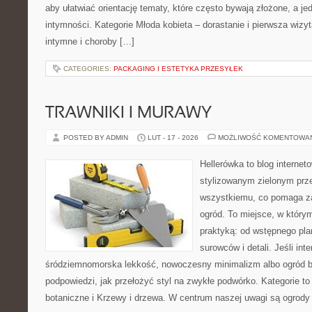
aby ułatwiać orientację tematy, które często bywają złożone, a j
intymności. Kategorie Młoda kobieta – dorastanie i pierwsza wizyt
intymne i choroby […]
CATEGORIES:
PACKAGING I ESTETYKA PRZESYŁEK
TRAWNIKI I MURAWY
POSTED BY ADMIN
LUT - 17 - 2026
MOŻLIWOŚĆ KOMENTOWA
Hellerówka to blog interne
stylizowanym zielonym prz
wszystkiemu, co pomaga z
ogród. To miejsce, w który
praktyką: od wstępnego pla
surowców i detali. Jeśli int
śródziemnomorska lekkość, nowoczesny minimalizm albo ogród ba
podpowiedzi, jak przełożyć styl na zwykłe podwórko. Kategorie to
botaniczne i Krzewy i drzewa. W centrum naszej uwagi są ogrody