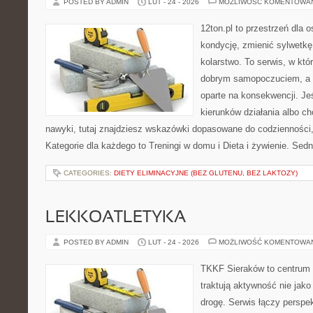
POSTED BY ADMIN
LUT - 24 - 2026
MOŻLIWOŚĆ KOMENTOWA
12ton.pl to przestrzeń dla 
kondycję, zmienić sylwetkę
kolarstwo. To serwis, w któ
dobrym samopoczuciem, a p
oparte na konsekwencji. J
kierunków działania albo 
nawyki, tutaj znajdziesz wskazówki dopasowane do codzienności, 
Kategorie dla każdego to Treningi w domu i Dieta i żywienie. Sed
CATEGORIES:
DIETY ELIMINACYJNE (BEZ GLUTENU, BEZ LAKTOZY)
LEKKOATLETYKA
POSTED BY ADMIN
LUT - 24 - 2026
MOŻLIWOŚĆ KOMENTOWA
TKKF Sieraków to centrum w
traktują aktywność nie jako
drogę. Serwis łączy perspe