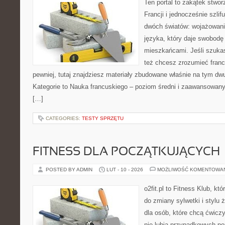
Ten portal to zakątek stwor
Francji i jednocześnie szlif
dwóch światów: wojażowania
języka, który daje swobod
mieszkańcami. Jeśli szuka
też chcesz zrozumieć fran
pewniej, tutaj znajdziesz materiały zbudowane właśnie na tym d
Kategorie to Nauka francuskiego – poziom średni i zaawansowany 
[…]
CATEGORIES:
TESTY SPRZĘTU
FITNESS DLA POCZĄTKUJĄCYCH
POSTED BY ADMIN
LUT - 10 - 2026
MOŻLIWOŚĆ KOMENTOWA
o2fit.pl to Fitness Klub, k
do zmiany sylwetki i stylu 
dla osób, które chcą ćwicz
nie lubią przypadkowych po