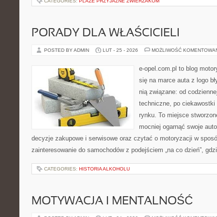
CATEGORIES:
PLAŻE PRZYJAZNE ZWIERZAKOM
PORADY DLA WŁAŚCICIELI
POSTED BY ADMIN
LUT - 25 - 2026
MOŻLIWOŚĆ KOMENTOWA
e-opel.com.pl to blog motor
się na marce auta z logo b
nią związane: od codziennej
techniczne, po ciekawostki
rynku. To miejsce stworzon
mocniej ogarnąć swoje auto
decyzje zakupowe i serwisowe oraz czytać o motoryzacji w sposó
zainteresowanie do samochodów z podejściem „na co dzień”, gdzie
CATEGORIES:
HISTORIA ALKOHOLU
MOTYWACJA I MENTALNOŚĆ