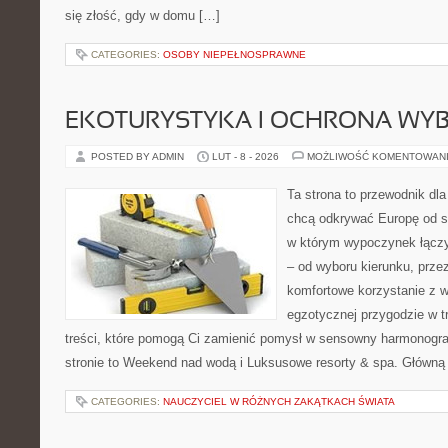
się złość, gdy w domu […]
CATEGORIES:
OSOBY NIEPEŁNOSPRAWNE
EKOTURYSTYKA I OCHRONA WY
POSTED BY ADMIN
LUT - 8 - 2026
MOŻLIWOŚĆ KOMENTOWAN
Ta strona to przewodnik dla
chcą odkrywać Europę od s
w którym wypoczynek łączy
– od wyboru kierunku, prze
komfortowe korzystanie z w
egzotycznej przygodzie w tr
treści, które pomogą Ci zamienić pomysł w sensowny harmonogr
stronie to Weekend nad wodą i Luksusowe resorty & spa. Główną
CATEGORIES:
NAUCZYCIEL W RÓŻNYCH ZAKĄTKACH ŚWIATA