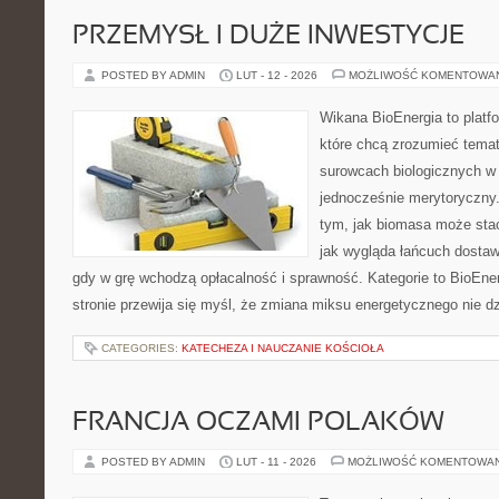
PRZEMYSŁ I DUŻE INWESTYCJE
POSTED BY ADMIN
LUT - 12 - 2026
MOŻLIWOŚĆ KOMENTOWA
Wikana BioEnergia to platf
które chcą zrozumieć temat 
surowcach biologicznych w
jednocześnie merytoryczny.
tym, jak biomasa może stać
jak wygląda łańcuch dostaw
gdy w grę wchodzą opłacalność i sprawność. Kategorie to BioEner
stronie przewija się myśl, że zmiana miksu energetycznego nie dz
CATEGORIES:
KATECHEZA I NAUCZANIE KOŚCIOŁA
FRANCJA OCZAMI POLAKÓW
POSTED BY ADMIN
LUT - 11 - 2026
MOŻLIWOŚĆ KOMENTOWA