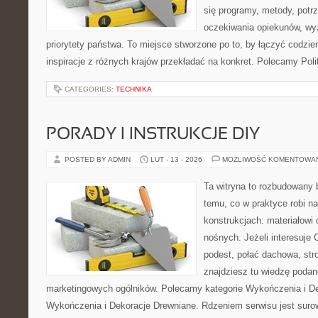
się programy, metody, potrz
oczekiwania opiekunów, w
priorytety państwa. To miejsce stworzone po to, by łączyć codzie
inspiracje z różnych krajów przekładać na konkret. Polecamy Pol
CATEGORIES:
TECHNIKA
PORADY I INSTRUKCJE DIY
POSTED BY ADMIN
LUT - 13 - 2026
MOŻLIWOŚĆ KOMENTOWA
Ta witryna to rozbudowany
temu, co w praktyce robi n
konstrukcjach: materiałow
nośnych. Jeżeli interesuje
podest, połać dachowa, stro
znajdziesz tu wiedzę poda
marketingowych ogólników. Polecamy kategorie Wykończenia i De
Wykończenia i Dekoracje Drewniane. Rdzeniem serwisu jest suro