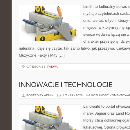
Limith to kulturalny serwis
myślą o czytelnikach szuka
dniu, ale też o tych, którz
miejsce, w którym rytmy sp
świeże wydania łączą się z
charakter przystępny, dzię
naturalna i daje się czytać tak samo łatwo, jak przeżywa. Ciekawe
Muzyczne Fakty i Mity […]
CATEGORIES:
PADWA
INNOWACJE I TECHNOLOGIE
POSTED BY ADMIN
LUT - 19 - 2026
MOŻLIWOŚĆ KOMENTOWA
Landworld to portal stworzo
marek Jaguar oraz Land Rove
którzy chcą dokładniej oga
luksusowej. Strona prowadz