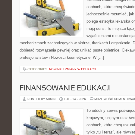
osobach, które chcą świado
jednocześnie rozumieć, jak
polega estetyka lekarska or
mają sens. To miejsce łącz
wyjaśnieniami o substancja
mechanizmach zachodzących w skórze, tkankach i organizmie. D
dobierać rozwiązania pewniej oraz unikać puste obietnice. Ciekawe
profesjonalistów i Nowości kosmetyczne. W […]
CATEGORIES:
NOWINKI I ZMIANY W EDUKACJI
FINANSOWANIE EDUKACJI
POSTED BY ADMIN
LUT - 14 - 2026
MOŻLIWOŚĆ KOMENTOWA
To oddolny serwis poświęco
krajowym, unijnym oraz św
osobach, które chcą rozumie
tylko „tu i teraz”, ale równ