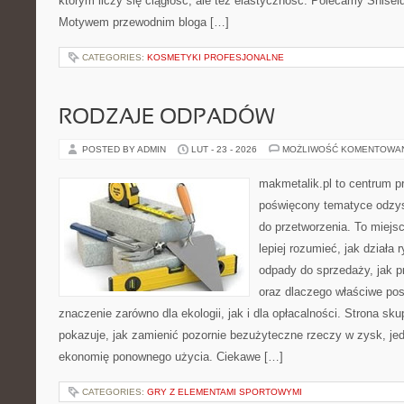
którym liczy się ciągłość, ale też elastyczność. Polecamy Shisei
Motywem przewodnim bloga […]
CATEGORIES:
KOSMETYKI PROFESJONALNE
RODZAJE ODPADÓW
POSTED BY ADMIN
LUT - 23 - 2026
MOŻLIWOŚĆ KOMENTOWA
makmetalik.pl to centrum 
poświęcony tematyce odzys
do przetworzenia. To miejsc
lepiej rozumieć, jak działa 
odpady do sprzedaży, jak pr
oraz dlaczego właściwe po
znaczenie zarówno dla ekologii, jak i dla opłacalności. Strona sku
pokazuje, jak zamienić pozornie bezużyteczne rzeczy w zysk, je
ekonomię ponownego użycia. Ciekawe […]
CATEGORIES:
GRY Z ELEMENTAMI SPORTOWYMI