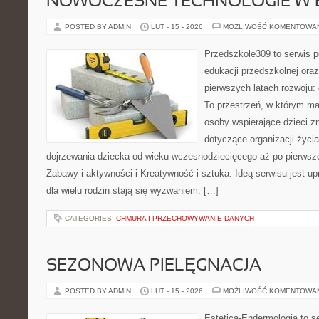
NOWOCZESNE TECHNOLOGIE W 
POSTED BY ADMIN
LUT - 15 - 2026
MOŻLIWOŚĆ KOMENTOWA
Przedszkole309 to serwis p
edukacji przedszkolnej ora
pierwszych latach rozwoju:
To przestrzeń, w którym ma
osoby wspierające dzieci z
dotyczące organizacji życi
dojrzewania dziecka od wieku wczesnodziecięcego aż po pierwsze
Zabawy i aktywności i Kreatywność i sztuka. Ideą serwisu jest u
dla wielu rodzin stają się wyzwaniem: […]
CATEGORIES:
CHMURA I PRZECHOWYWANIE DANYCH
SEZONOWA PIELĘGNACJA
POSTED BY ADMIN
LUT - 15 - 2026
MOŻLIWOŚĆ KOMENTOWA
Estetica-Endermologia to s