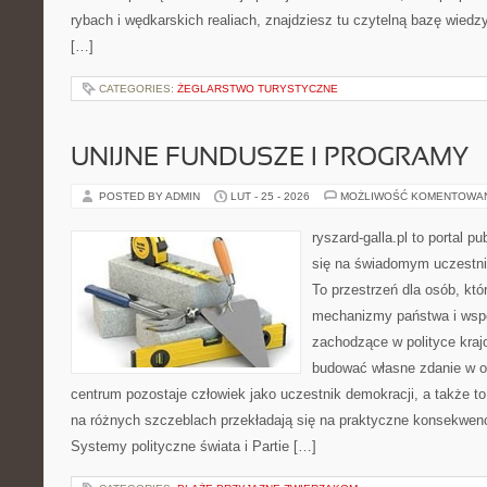
rybach i wędkarskich realiach, znajdziesz tu czytelną bazę wiedz
[…]
CATEGORIES:
ŻEGLARSTWO TURYSTYCZNE
UNIJNE FUNDUSZE I PROGRAMY
POSTED BY ADMIN
LUT - 25 - 2026
MOŻLIWOŚĆ KOMENTOWA
ryszard-galla.pl to portal p
się na świadomym uczestni
To przestrzeń dla osób, któ
mechanizmy państwa i wspó
zachodzące w polityce kraj
budować własne zdanie w op
centrum pozostaje człowiek jako uczestnik demokracji, a także t
na różnych szczeblach przekładają się na praktyczne konsekwenc
Systemy polityczne świata i Partie […]