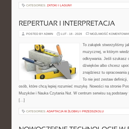
CATEGORIES:
ZATOKI I LAGUNY
REPERTUAR I INTERPRETACJA
POSTED BY ADMIN
LUT - 16 - 2026
MOŻLIWOŚĆ KOMENTOWA
To zakątek stworzyliśmy ja
muzycznej, w którym wiedza
odkrywania. Jeśli szukasz c
dźwięków albo chcesz upo
znajdziesz tu opracowania 
To nie jest zestaw definicji
osób, które chcą lepiej rozumieć muzykę. Nowości na stronie Po
Muzyków i Nauka Czytania Nut. W centrum serwisu są podstawy te
[…]
CATEGORIES:
ADAPTACJA W ŻŁOBKU I PRZEDSZKOLU