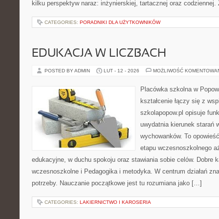
kilku perspektyw naraz: inżynierskiej, tartacznej oraz codziennej.
CATEGORIES:
PORADNIKI DLA UŻYTKOWNIKÓW
EDUKACJA W LICZBACH
POSTED BY ADMIN
LUT - 12 - 2026
MOŻLIWOŚĆ KOMENTOWA
Placówka szkolna w Popowi
kształcenie łączy się z wsp
szkolapopow.pl opisuje fun
uwydatnia kierunek starań
wychowanków. To opowieść
etapu wczesnoszkolnego aż
edukacyjne, w duchu spokoju oraz stawiania sobie celów. Dobre k
wczesnoszkolne i Pedagogika i metodyka. W centrum działań znaj
potrzeby. Nauczanie początkowe jest tu rozumiana jako […]
CATEGORIES:
LAKIERNICTWO I KAROSERIA