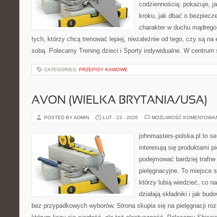
codziennością: pokazuje, j
kroku, jak dbać o bezpiecze
charakter w duchu mądrego 
tych, którzy chcą trenować lepiej, niezależnie od tego, czy są na 
sobą. Polecamy Trening dzieci i Sporty indywidualne. W centrum
CATEGORIES:
PRZEPISY KAWOWE
AVON (WIELKA BRYTANIA/USA)
POSTED BY ADMIN
LUT - 23 - 2026
MOŻLIWOŚĆ KOMENTOWA
johnmasters-polska.pl to se
interesują się produktami p
podejmować bardziej trafn
pielęgnacyjne. To miejsce 
którzy lubią wiedzieć, co na
działają składniki i jak bu
bez przypadkowych wyborów. Strona skupia się na pielęgnacji ro