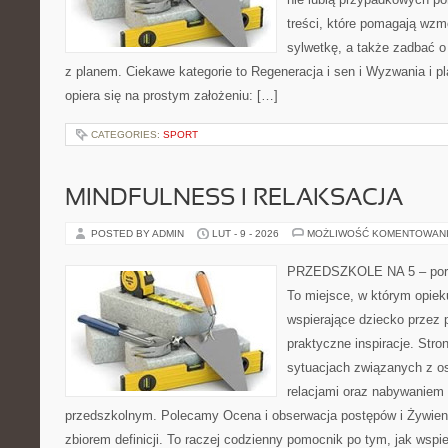
treści, które pomagają wzm
sylwetkę, a także zadbać o 
z planem. Ciekawe kategorie to Regeneracja i sen i Wyzwania i pla
opiera się na prostym założeniu: […]
CATEGORIES:
SPORT
MINDFULNESS I RELAKSACJA
POSTED BY ADMIN
LUT - 9 - 2026
MOŻLIWOŚĆ KOMENTOWAN
PRZEDSZKOLE NA 5 – porta
To miejsce, w którym opie
wspierające dziecko przez 
praktyczne inspiracje. Stro
sytuacjach związanych z o
relacjami oraz nabywaniem
przedszkolnym. Polecamy Ocena i obserwacja postępów i Żywienie 
zbiorem definicji. To raczej codzienny pomocnik po tym, jak wspi