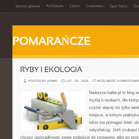
Archiwum
Lipiec
Lodowato
Strona główna
Spis Treści
Śr
POMARAŃCZE
RYBY I EKOLOGIA
POSTED BY ADMIN
LUT - 26 - 2026
MOŻLIWOŚĆ KOMENTOWA
Nadorsze-haller.pl to blog w
myślą o osobach, dla który
czymś więcej niż tylko we
miejsce, w którym praktyka
tekst ma pomagać łowić sku
satysfakcją. Jeśli szukas
chcesz uporządkować swoje podejście do zestawów, albo po prost