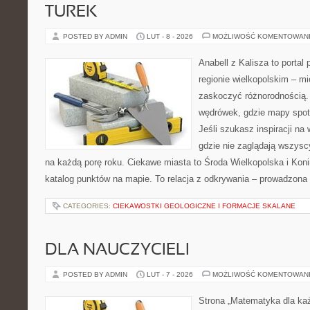
TUREK
POSTED BY ADMIN
LUT - 8 - 2026
MOŻLIWOŚĆ KOMENTOWAN
Anabell z Kalisza to portal
regionie wielkopolskim – mie
zaskoczyć różnorodnością. 
wędrówek, gdzie mapy spot
Jeśli szukasz inspiracji na
gdzie nie zaglądają wszysc
na każdą porę roku. Ciekawe miasta to Środa Wielkopolska i Konin
katalog punktów na mapie. To relacja z odkrywania – prowadzona 
CATEGORIES:
CIEKAWOSTKI GEOLOGICZNE I FORMACJE SKALANE
DLA NAUCZYCIELI
POSTED BY ADMIN
LUT - 7 - 2026
MOŻLIWOŚĆ KOMENTOWAN
Strona „Matematyka dla każ