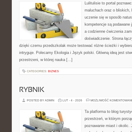
Lulitulisie to portal pozna
maluchach oraz o bliskich,
uczenie się w sposób natur
kompetencje są podawane j
a codzienne ćwiczenia zami
doświadczenie. Strona łącz
dzięki czemu przedszkolak może testować różne ścieżki i wybierać
intryguje. Polecamy Ekologia i Język polski. Główną ideą jest st
przestrzeni, w której nauka […]
CATEGORIES:
BIZNES
RYBNIK
POSTED BY ADMIN
LUT - 4 - 2026
MOŻLIWOŚĆ KOMENTOWAN
Ta platforma to blog turys
przestrzeń, w którym porzą
poznawanie miast i okolic.