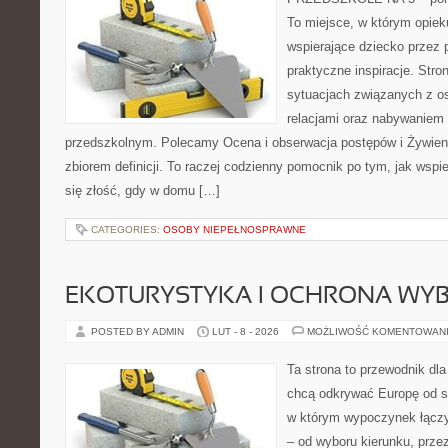
To miejsce, w którym opie
wspierające dziecko przez 
praktyczne inspiracje. Stro
sytuacjach związanych z o
relacjami oraz nabywaniem
przedszkolnym. Polecamy Ocena i obserwacja postępów i Żywienie 
zbiorem definicji. To raczej codzienny pomocnik po tym, jak wspi
się złość, gdy w domu […]
CATEGORIES:
OSOBY NIEPEŁNOSPRAWNE
EKOTURYSTYKA I OCHRONA WY
POSTED BY ADMIN
LUT - 8 - 2026
MOŻLIWOŚĆ KOMENTOWAN
Ta strona to przewodnik dla
chcą odkrywać Europę od s
w którym wypoczynek łączy
– od wyboru kierunku, prze