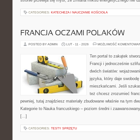
stronie przewija się myśl, że zmiana miksu energetycznego nie dz
CATEGORIES:
KATECHEZA I NAUCZANIE KOŚCIOŁA
FRANCJA OCZAMI POLAKÓW
POSTED BY ADMIN
LUT - 11 - 2026
MOŻLIWOŚĆ KOMENTOWA
Ten portal to zakątek stwor
Francji i jednocześnie szlif
dwóch światów: wojażowania
języka, który daje swobod
mieszkańcami. Jeśli szuka
też chcesz zrozumieć fran
pewniej, tutaj znajdziesz materiały zbudowane właśnie na tym d
Kategorie to Nauka francuskiego – poziom średni i zaawansowany 
[…]
CATEGORIES:
TESTY SPRZĘTU