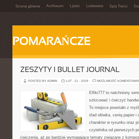
Archiwum
Lipiec
Lodowato
Strona główna
Spis Treści
Śr
POMARAŃCZE
ZESZYTY I BULLET JOURNAL
POSTED BY ADMIN
LUT - 21 - 2026
MOŻLIWOŚĆ KOMENTOWA
Elfiki777 to natchniony ser
szkicować i ćwiczyć handw
To miejsce powstało z myśl
ślad ołówka, cenią papier 
charakter w rysunku oraz p
czytelnika od pierwszych pr
ćwiczenia, aż po bardziej wymagające tematy związane z kompoz