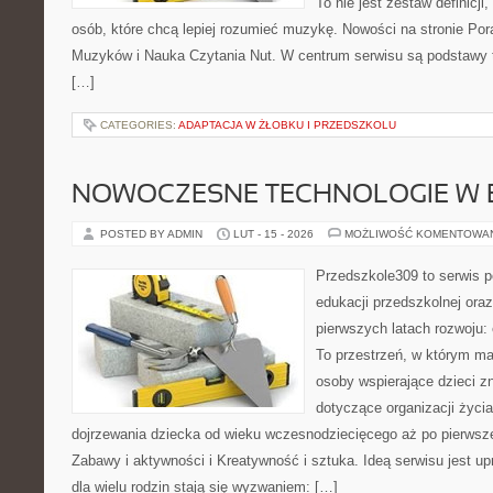
To nie jest zestaw definicji
osób, które chcą lepiej rozumieć muzykę. Nowości na stronie Po
Muzyków i Nauka Czytania Nut. W centrum serwisu są podstawy te
[…]
CATEGORIES:
ADAPTACJA W ŻŁOBKU I PRZEDSZKOLU
NOWOCZESNE TECHNOLOGIE W 
POSTED BY ADMIN
LUT - 15 - 2026
MOŻLIWOŚĆ KOMENTOWA
Przedszkole309 to serwis p
edukacji przedszkolnej ora
pierwszych latach rozwoju:
To przestrzeń, w którym ma
osoby wspierające dzieci z
dotyczące organizacji życi
dojrzewania dziecka od wieku wczesnodziecięcego aż po pierwsze
Zabawy i aktywności i Kreatywność i sztuka. Ideą serwisu jest u
dla wielu rodzin stają się wyzwaniem: […]