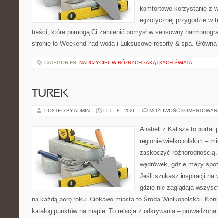
komfortowe korzystanie z w
egzotycznej przygodzie w tr
treści, które pomogą Ci zamienić pomysł w sensowny harmonogr
stronie to Weekend nad wodą i Luksusowe resorty & spa. Główną
CATEGORIES:
NAUCZYCIEL W RÓŻNYCH ZAKĄTKACH ŚWIATA
TUREK
POSTED BY ADMIN
LUT - 8 - 2026
MOŻLIWOŚĆ KOMENTOWAN
Anabell z Kalisza to portal
regionie wielkopolskim – mie
zaskoczyć różnorodnością. 
wędrówek, gdzie mapy spot
Jeśli szukasz inspiracji na
gdzie nie zaglądają wszysc
na każdą porę roku. Ciekawe miasta to Środa Wielkopolska i Konin
katalog punktów na mapie. To relacja z odkrywania – prowadzona 