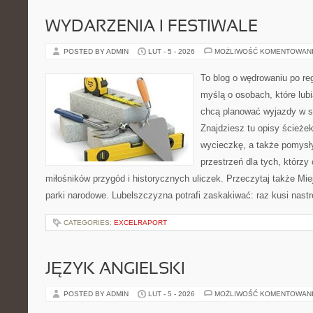
WYDARZENIA I FESTIWALE
POSTED BY ADMIN
LUT - 5 - 2026
MOŻLIWOŚĆ KOMENTOWAN
To blog o wędrowaniu po re
myślą o osobach, które lub
chcą planować wyjazdy w 
Znajdziesz tu opisy ścieżek
wycieczkę, a także pomysł
przestrzeń dla tych, którzy 
miłośników przygód i historycznych uliczek. Przeczytaj także Mie
parki narodowe. Lubelszczyzna potrafi zaskakiwać: raz kusi nast
CATEGORIES:
EXCELRAPORT
JĘZYK ANGIELSKI
POSTED BY ADMIN
LUT - 5 - 2026
MOŻLIWOŚĆ KOMENTOWAN