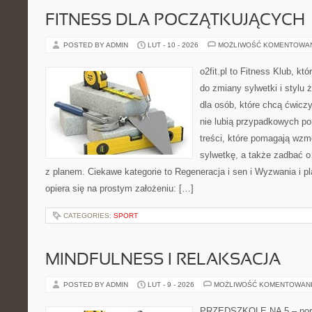
FITNESS DLA POCZĄTKUJĄCYCH
POSTED BY ADMIN
LUT - 10 - 2026
MOŻLIWOŚĆ KOMENTOWA
o2fit.pl to Fitness Klub, k
do zmiany sylwetki i stylu 
dla osób, które chcą ćwicz
nie lubią przypadkowych po
treści, które pomagają wzm
sylwetkę, a także zadbać o 
z planem. Ciekawe kategorie to Regeneracja i sen i Wyzwania i pla
opiera się na prostym założeniu: […]
CATEGORIES:
SPORT
MINDFULNESS I RELAKSACJA
POSTED BY ADMIN
LUT - 9 - 2026
MOŻLIWOŚĆ KOMENTOWAN
PRZEDSZKOLE NA 5 – porta