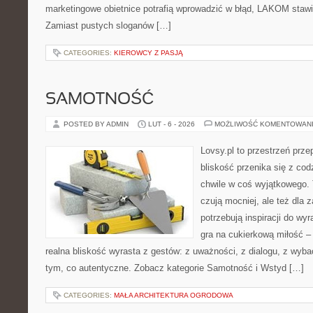
marketingowe obietnice potrafią wprowadzić w błąd, LAKOM stawi
Zamiast pustych sloganów […]
CATEGORIES:
KIEROWCY Z PASJĄ
SAMOTNOŚĆ
POSTED BY ADMIN
LUT - 6 - 2026
MOŻLIWOŚĆ KOMENTOWAN
Lovsy.pl to przestrzeń prze
bliskość przenika się z cod
chwile w coś wyjątkowego. T
czują mocniej, ale też dla 
potrzebują inspiracji do wy
gra na cukierkową miłość –
realna bliskość wyrasta z gestów: z uważności, z dialogu, z wyb
tym, co autentyczne. Zobacz kategorie Samotność i Wstyd […]
CATEGORIES:
MAŁA ARCHITEKTURA OGRODOWA