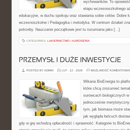
wychowanków. To opowieść
etapu wczesnoszkolnego aż
edukacyjne, w duchu spokoju oraz stawiania sobie celów. Dobre k
wczesnoszkolne i Pedagogika i metodyka. W centrum działań znaj
potrzeby. Nauczanie początkowe jest tu rozumiana jako […]
CATEGORIES:
LAKIERNICTWO I KAROSERIA
PRZEMYSŁ I DUŻE INWESTYCJE
POSTED BY ADMIN
LUT - 12 - 2026
MOŻLIWOŚĆ KOMENTOWA
Wikana BioEnergia to platf
które chcą zrozumieć temat 
surowcach biologicznych w
jednocześnie merytoryczny.
tym, jak biomasa może stać
jak wygląda łańcuch dostaw
gdy w grę wchodzą opłacalność i sprawność. Kategorie to BioEner