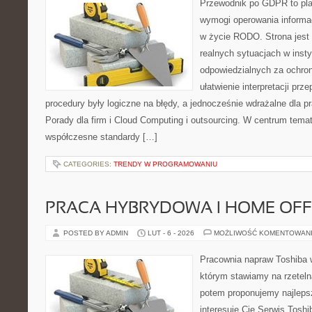
Przewodnik po GDPR to plat
wymogi operowania informa
w życie RODO. Strona jest
realnych sytuacjach w inst
odpowiedzialnych za ochron
ułatwienie interpretacji prz
procedury były logiczne na błędy, a jednocześnie wdrażalne dla 
Porady dla firm i Cloud Computing i outsourcing. W centrum temat
współczesne standardy […]
CATEGORIES:
TRENDY W PROGRAMOWANIU
PRACA HYBRYDOWA I HOME OFF
POSTED BY ADMIN
LUT - 6 - 2026
MOŻLIWOŚĆ KOMENTOWAN
Pracownia napraw Toshiba 
którym stawiamy na rzeteln
potem proponujemy najlepsz
interesuje Cię Serwis Toshi