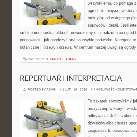
wszystkiemu, co pomaga z
ogród. To miejsce, w który
praktyką: od wstępnego pla
surowców i detali. Jeśli int
śródziemnomorska lekkość, nowoczesny minimalizm albo ogród ba
podpowiedzi, jak przełożyć styl na zwykłe podwórko. Kategorie to
botaniczne i Krzewy i drzewa. W centrum naszej uwagi są ogrody
CATEGORIES:
ZATOKI I LAGUNY
REPERTUAR I INTERPRETACJA
POSTED BY ADMIN
LUT - 16 - 2026
MOŻLIWOŚĆ KOMENTOWA
To zakątek stworzyliśmy ja
muzycznej, w którym wiedza
odkrywania. Jeśli szukasz c
dźwięków albo chcesz upo
znajdziesz tu opracowania 