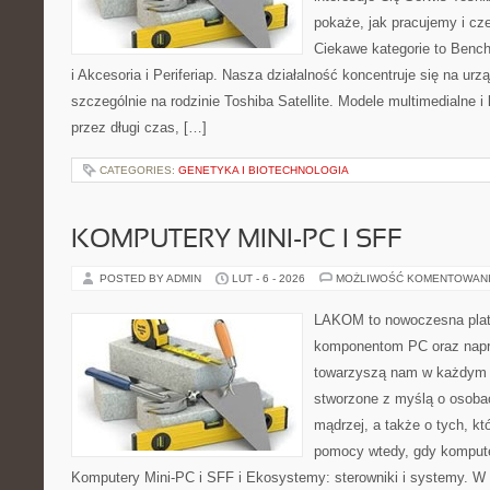
pokaże, jak pracujemy i c
Ciekawe kategorie to Bench
i Akcesoria i Periferiap. Nasza działalność koncentruje się na ur
szczególnie na rodzinie Toshiba Satellite. Modele multimedialne i
przez długi czas, […]
CATEGORIES:
GENETYKA I BIOTECHNOLOGIA
KOMPUTERY MINI-PC I SFF
POSTED BY ADMIN
LUT - 6 - 2026
MOŻLIWOŚĆ KOMENTOWAN
LAKOM to nowoczesna plat
komponentom PC oraz napr
towarzyszą nam w każdym t
stworzone z myślą o osoba
mądrzej, a także o tych, kt
pomocy wtedy, gdy komputer
Komputery Mini-PC i SFF i Ekosystemy: sterowniki i systemy. W 