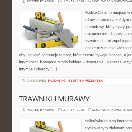
POSTED BY ADMIN
LUT - 18 - 2026
MOŻLIWOŚĆ KOMENTOWA
MediluxClinic to miejsce w 
zdrowiu kobiet na każdym e
internetowy, który łączy pr
zrozumieniem dla zwyczajn
przestrzeni stoi zapobiega
lepsze rozumienie własnego
aby ułatwiać orientację tematy, które często bywają złożone, a j
intymności. Kategorie Młoda kobieta – dorastanie i pierwsza wizyt
intymne i choroby […]
CATEGORIES:
PACKAGING I ESTETYKA PRZESYŁEK
TRAWNIKI I MURAWY
POSTED BY ADMIN
LUT - 17 - 2026
MOŻLIWOŚĆ KOMENTOWA
Hellerówka to blog interne
stylizowanym zielonym prz