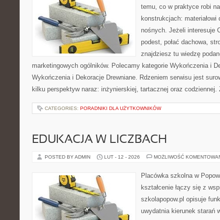
temu, co w praktyce robi n
konstrukcjach: materiałow
nośnych. Jeżeli interesuje
podest, połać dachowa, stro
znajdziesz tu wiedzę poda
marketingowych ogólników. Polecamy kategorie Wykończenia i De
Wykończenia i Dekoracje Drewniane. Rdzeniem serwisu jest suro
kilku perspektyw naraz: inżynierskiej, tartacznej oraz codziennej.
CATEGORIES:
PORADNIKI DLA UŻYTKOWNIKÓW
EDUKACJA W LICZBACH
POSTED BY ADMIN
LUT - 12 - 2026
MOŻLIWOŚĆ KOMENTOWA
Placówka szkolna w Popowi
kształcenie łączy się z wsp
szkolapopow.pl opisuje fun
uwydatnia kierunek starań