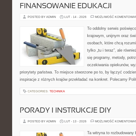
FINANSOWANIE EDUKACJI
POSTED BY ADMIN
LUT - 14 - 2026
MOŻLIWOŚĆ KOMENTOWA
To oddolny serwis poświęco
krajowym, unijnym oraz św
osobach, które chcą rozumie
tylko „tu i teraz”, ale równ
się programy, metody, potrz
oczekiwania opiekunów, w
priorytety państwa. To miejsce stworzone po to, by łączyć codzie
inspiracje z różnych krajów przekładać na konkret. Polecamy Pol
CATEGORIES:
TECHNIKA
PORADY I INSTRUKCJE DIY
POSTED BY ADMIN
LUT - 13 - 2026
MOŻLIWOŚĆ KOMENTOWA
Ta witryna to rozbudowany