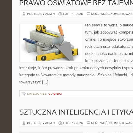
PRAWO OŚWIATOWE BEZ TAJEMN
POSTED BY ADMIN
LUT - 7 - 2026
MOŻLIWOŚĆ KOMENTOWAN
ten serwis to wortal o nauce
tym, jak zdobywać kompete
online. To miejsce stworzo
rodzicach oraz edukatorach
codzienność nauki przez inte
konkret zamiast teorii bez 
instrukcje, które prowadzą krok po kroku dobrych nawyków i spr
kategorie to Nowatorskie metody nauczania i Szkolne lifehacki. Id
towarzyszyć […]
CATEGORIES:
CIĄGNIKI
SZTUCZNA INTELIGENCJA I ETYK
POSTED BY ADMIN
LUT - 7 - 2026
MOŻLIWOŚĆ KOMENTOWAN