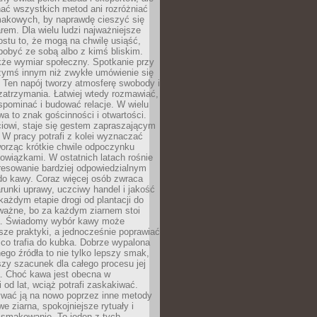
nać wszystkich metod ani rozróżniać
makowych, by naprawdę cieszyć się
em. Dla wielu ludzi najważniejsze
ostu to, że mogą na chwilę usiąść,
pobyć ze sobą albo z kimś bliskim.
że wymiar społeczny. Spotkanie przy
czymś innym niż zwykłe umówienie się
 Ten napój tworzy atmosferę swobody i
zatrzymania. Łatwiej wtedy rozmawiać,
spominać i budować relacje. W wielu
wa to znak gościnności i otwartości.
iowi, staje się gestem zapraszającym
W pracy potrafi z kolei wyznaczać
worząc krótkie chwile odpoczynku
owiązkami. W ostatnich latach rośnie
resowanie bardziej odpowiedzialnym
do kawy. Coraz więcej osób zwraca
unki uprawy, uczciwy handel i jakość
każdym etapie drogi od plantacji do
o ważne, bo za każdym ziarnem stoi
a. Świadomy wybór kawy może
sze praktyki, a jednocześnie poprawiać
 co trafia do kubka. Dobrze wypalona
go źródła to nie tylko lepszy smak,
szy szacunek dla całego procesu jej
. Choć kawa jest obecna w
 od lat, wciąż potrafi zaskakiwać.
wać ją na nowo poprzez inne metody
we ziarna, spokojniejsze rytuały i
 smakowanie. To jeden z tych