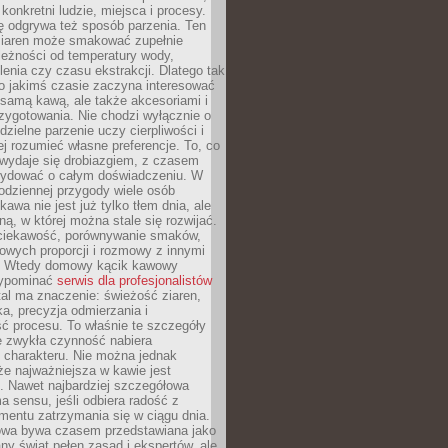
 konkretni ludzie, miejsca i procesy.
ę odgrywa też sposób parzenia. Ten
ziaren może smakować zupełnie
leżności od temperatury wody,
lenia czy czasu ekstrakcji. Dlatego tak
o jakimś czasie zaczyna interesować
o samą kawą, ale także akcesoriami i
zygotowania. Nie chodzi wyłącznie o
ielne parzenie uczy cierpliwości i
ej rozumieć własne preferencje. To, co
wydaje się drobiazgiem, z czasem
ydować o całym doświadczeniu. W
codziennej przygody wiele osób
kawa nie jest już tylko tłem dnia, ale
ną, w której można stale się rozwijać.
 ciekawość, porównywanie smaków,
owych proporcji i rozmowy z innymi
. Wtedy domowy kącik kawowy
zypominać
serwis dla profesjonalistów
al ma znaczenie: świeżość ziaren,
a, precyzja odmierzania i
ć procesu. To właśnie te szczegóły
e zwykła czynność nabiera
 charakteru. Nie można jednak
e najważniejsza w kawie jest
. Nawet najbardziej szczegółowa
a sensu, jeśli odbiera radość z
mentu zatrzymania się w ciągu dnia.
owa bywa czasem przedstawiana jako
y świat pełen zasad i ekspertów, ale