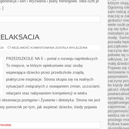
eneracja i sen i Wyzwania i plany treningowe. Idea o2fit.pl
którym stoją
Ogromną rol
[…]
sam rodzaj 
inaczej w za
grubości mie
wiele osób p
się nie tylk
metodami pr
RELAKSACJA
modę. Samodz
pozwala lepi
początkowo 
MINDFULNESS
026
MOŻLIWOŚĆ KOMENTOWANIA
ZOSTAŁA WYŁĄCZONA
zaczyna dec
I
RELAKSACJA
połowie tej 
PRZEDSZKOLE NA 5 – portal o rozwoju najmłodszych
odkrywa, że 
małą dziedzi
To miejsce, w którym opiekunowie oraz osoby
Pojawia się
testowanie n
wspierające dziecko przez przedszkole znajdą
pasjonatami
praktyczne inspiracje. Strona skupia się na realnych
zaczyna pr
bo każdy det
sytuacjach związanych z oswajaniem zmian, uczuciami,
jakość młynk
relacjami oraz nabywaniem kompetencji w wieku
powtarzalnoś
sprawiają, ż
bserwacja postępów i Żywienie i dietetyka. Strona nie jest
wyjątkowego
zapominać, ż
enny pomocnik po tym, jak wspierać dziecko, kiedy pojawia
przyjemność
wiedza nie m
prostego mo
Kultura kaw
PRAWNE
skomplikowan