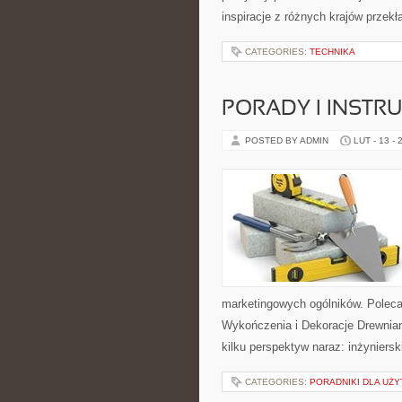
inspiracje z różnych krajów przek
CATEGORIES:
TECHNIKA
PORADY I INSTRU
POSTED BY ADMIN
LUT - 13 - 
marketingowych ogólników. Poleca
Wykończenia i Dekoracje Drewnian
kilku perspektyw naraz: inżyniersk
CATEGORIES:
PORADNIKI DLA UŻ