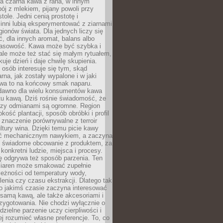
a czarna kawa z rana, w innym
pój z mlekiem, pijany powoli przy
ole. Jedni cenią prostotę i
 inni lubią eksperymentować z ziarnami
gionów świata. Dla jednych liczy się
, dla innych aromat, balans albo
wasowość. Kawa może być szybka i
ale może też stać się małym rytuałem,
kuje dzień i daje chwilę skupienia.
 osób interesuje się tym, skąd
rna, jak zostały wypalone i w jaki
wa to na końcowy smak naparu.
dawno dla wielu konsumentów kawa
tu kawą. Dziś rośnie świadomość, że
dzy odmianami są ogromne. Region
kość plantacji, sposób obróbki i profil
 znaczenie porównywalne z terroir
tury wina. Dzięki temu picie kawy
yć mechanicznym nawykiem, a zaczyna
 świadome obcowanie z produktem, za
 konkretni ludzie, miejsca i procesy.
ę odgrywa też sposób parzenia. Ten
ziaren może smakować zupełnie
leżności od temperatury wody,
lenia czy czasu ekstrakcji. Dlatego tak
o jakimś czasie zaczyna interesować
o samą kawą, ale także akcesoriami i
zygotowania. Nie chodzi wyłącznie o
ielne parzenie uczy cierpliwości i
ej rozumieć własne preferencje. To, co