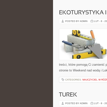
EKOTURYSTYKA 
POSTED BY ADMIN
LUT - 8 - 2
treści, które pomogą Ci zamieni
stronie to Weekend nad wodą i Lu
CATEGORIES:
NAUCZYCIEL W RÓŻ
TUREK
POSTED BY ADMIN
LUT - 8 - 2