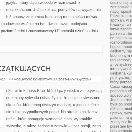
języka, który daje swobodę w rozmowach z
codziennej p
zastanawia s
mieszkańcami. Jeśli szukasz pomysłów na wyjazd, ale
napój wpisał
Filiżanka ka
też chcesz zrozumieć francuską mentalność i mówić
spotkań, w p
ały zbudowane właśnie na tym dwuosiowym podejściu.
towarzystwie
łatwo zapom
 poziom średni i zaawansowany i Francuski dzień po dniu.
parzenia i hi
co najciekaw
różnorodnoś
będzie mocn
delikatny na
kuchennym st
regularność,
z różnych re
CZĄTKUJĄCYCH
intensywność
delikatna k
praktyczna, 
FITNESS
2026
MOŻLIWOŚĆ KOMENTOWANIA
ZOSTAŁA WYŁĄCZONA
który porząd
DLA
POCZĄTKUJĄCYCH
Coraz więcej
o2fit.pl to Fitness Klub, które łączy wiedzę z motywacją
pochodzą zia
sposób wpły
do zmiany sylwetki i stylu życia. To miejsce stworzone
Jeszcze nie
była po pros
dla osób, które chcą ćwiczyć mądrzej, a jednocześnie
różnice mię
nie lubią przypadkowych porad. Na stronie znajdziesz
uprawy, wyso
palenia mają
treści, które pomagają wzmocnić ciało, wysmuklić
znanym z kul
sylwetkę, a także zadbać o zdrowie — bez presji, za to
przestaje b
przypominać