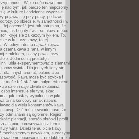
rzyjemności. Wiele osób nawet nie
ię nad tym, jak bardzo ten niepozorny
 się w kulturę i codzienne zwyczaje.
wy pojawia się przy pracy, podczas
odróży, po obiedzie, w samotności i w
. Jej obecność jest tak naturalna, że
nieć, jak bogaty świat smaków, metod
storii kryje się za każdym łykiem. To,
sze w kulturze kawy, to jej
ć. W jednym domu najważniejsza
a czarna kawa z rana, w innym
pój z mlekiem, pijany powoli przy
ole. Jedni cenią prostotę i
 inni lubią eksperymentować z ziarnami
gionów świata. Dla jednych liczy się
, dla innych aromat, balans albo
wasowość. Kawa może być szybka i
ale może też stać się małym rytuałem,
kuje dzień i daje chwilę skupienia.
 osób interesuje się tym, skąd
rna, jak zostały wypalone i w jaki
wa to na końcowy smak naparu.
dawno dla wielu konsumentów kawa
tu kawą. Dziś rośnie świadomość, że
dzy odmianami są ogromne. Region
kość plantacji, sposób obróbki i profil
 znaczenie porównywalne z terroir
tury wina. Dzięki temu picie kawy
yć mechanicznym nawykiem, a zaczyna
 świadome obcowanie z produktem, za