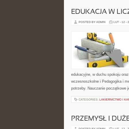
EDUKACJA W LI
POSTED BY ADMIN
LUT - 12 - 
edukacyjne, w duchu spokoju oraz 
wczesnoszkolne i Pedagogika i me
potrzeby. Nauczanie początkowe j
CATEGORIES:
LAKIERNICTWO I K
PRZEMYSŁ I DUŻ
POSTED BY ADMIN
LUT - 12 - 