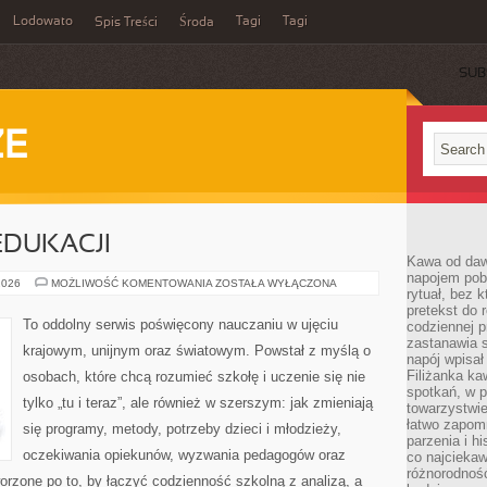
Lodowato
Tagi
Tagi
Spis Treści
Środa
SUB
ZE
EDUKACJI
Kawa od dawn
napojem pob
FINANSOWANIE
2026
MOŻLIWOŚĆ KOMENTOWANIA
ZOSTAŁA WYŁĄCZONA
rytuał, bez 
EDUKACJI
pretekst do 
To oddolny serwis poświęcony nauczaniu w ujęciu
codziennej p
zastanawia s
krajowym, unijnym oraz światowym. Powstał z myślą o
napój wpisał
Filiżanka ka
osobach, które chcą rozumieć szkołę i uczenie się nie
spotkań, w p
tylko „tu i teraz”, ale również w szerszym: jak zmieniają
towarzystwie
łatwo zapom
się programy, metody, potrzeby dzieci i młodzieży,
parzenia i hi
oczekiwania opiekunów, wyzwania pedagogów oraz
co najciekaw
różnorodnoś
worzone po to, by łączyć codzienność szkolną z analizą, a