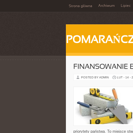
Archiwum
Lipiec
Strona główna
POMARAŃC
FINANSOWANIE 
POSTED BY ADMIN
LUT - 14 - 
priorytety państwa. To miejsce st