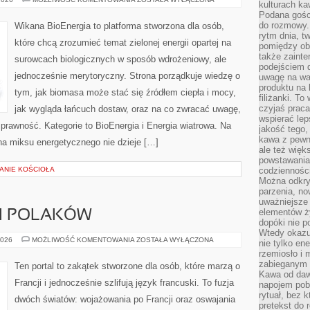
kulturach ka
I
Podana gośc
DUŻE
INWESTYCJE
do rozmowy. 
Wikana BioEnergia to platforma stworzona dla osób,
rytm dnia, t
które chcą zrozumieć temat zielonej energii opartej na
pomiędzy ob
także zainte
surowcach biologicznych w sposób wdrożeniowy, ale
podejściem 
jednocześnie merytoryczny. Strona porządkuje wiedzę o
uwagę na war
produktu na 
tym, jak biomasa może stać się źródłem ciepła i mocy,
filiżanki. T
czyjaś prac
jak wygląda łańcuch dostaw, oraz na co zwracać uwagę,
wspierać lep
prawność. Kategorie to BioEnergia i Energia wiatrowa. Na
jakość tego,
kawa z pewne
ana miksu energetycznego nie dzieje […]
ale też więk
powstawania
ZANIE KOŚCIOŁA
codzienności
Można odkry
parzenia, no
uważniejsze
elementów ży
I POLAKÓW
dopóki nie p
Wtedy okazuj
FRANCJA
2026
MOŻLIWOŚĆ KOMENTOWANIA
ZOSTAŁA WYŁĄCZONA
nie tylko ene
OCZAMI
rzemiosło i 
POLAKÓW
zabieganym 
Ten portal to zakątek stworzone dla osób, które marzą o
Kawa od dawn
Francji i jednocześnie szlifują język francuski. To fuzja
napojem pob
rytuał, bez 
dwóch światów: wojażowania po Francji oraz oswajania
pretekst do 