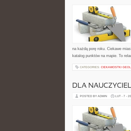
na każdą porę roku. Ciekawe miast
katalog punktów na mapie. To rela
CATEGORIES:
CIEKAWOSTKI GEOL
DLA NAUCZYCIEL
POSTED BY ADMIN
LUT - 7 - 2