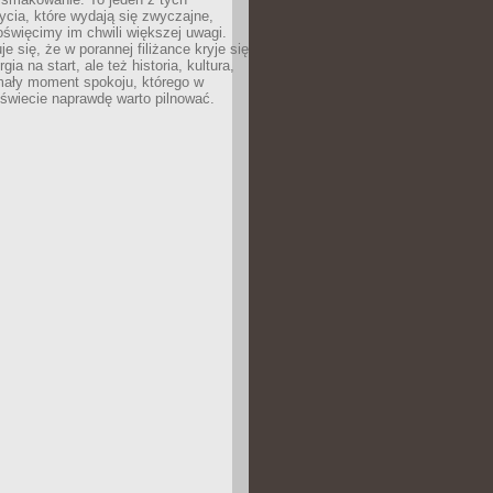
cia, które wydają się zwyczajne,
oświęcimy im chwili większej uwagi.
e się, że w porannej filiżance kryje się
rgia na start, ale też historia, kultura,
mały moment spokoju, którego w
świecie naprawdę warto pilnować.