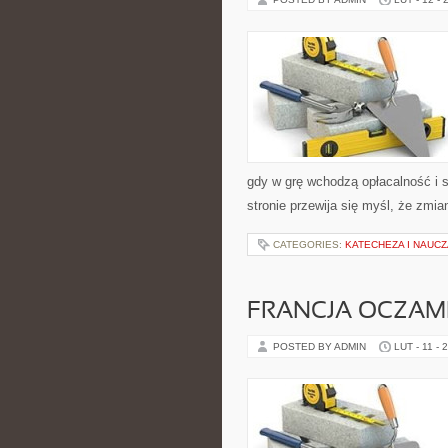
gdy w grę wchodzą opłacalność i s
stronie przewija się myśl, że zmi
CATEGORIES:
KATECHEZA I NAUC
FRANCJA OCZAM
POSTED BY ADMIN
LUT - 11 - 