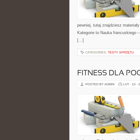
pewniej, tutaj znajdziesz materi
Kategorie to Nauka francuskiego –
[…]
CATEGORIES:
TESTY SPRZĘTU
FITNESS DLA PO
POSTED BY ADMIN
LUT - 10 - 