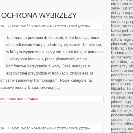
nie trzeba z
setek nut s
dobrym napar
I OCHRONA WYBRZEŻY
będzie po pr
odetchnąć i 
Kawa ma tak
EKOTURYSTYKA
026
MOŻLIWOŚĆ KOMENTOWANIA
ZOSTAŁA WYŁĄCZONA
I
kawie jest 
OCHRONA
na rozmowę.
WYBRZEŻY
Ta strona to przewodnik dla osób, które kochają morze i
naturalnego 
planować, w
chcą odkrywać Europę od strony wybrzeży. To miejsce,
kulturach ka
w którym wypoczynek łączy się z konkretnymi poradami
Podana gośc
do rozmowy. 
– od wyboru kierunku, przez planowanie, aż po
rytm dnia, t
komfortowe korzystanie z wody. Jeśli marzysz o
pomiędzy ob
także zainte
egzotycznej przygodzie w tropikach, znajdziesz tu
podejściem 
uwagę na war
ć pomysł w sensowny harmonogram. Nowe kategorie na
produktu na 
ksusowe resorty & spa. Główną […]
filiżanki. T
czyjaś prac
wspierać lep
NYCH ZAKĄTKACH ŚWIATA
jakość tego,
kawa z pewne
ale też więk
powstawania
codzienności
Można odkry
parzenia, no
TUREK
026
MOŻLIWOŚĆ KOMENTOWANIA
ZOSTAŁA WYŁĄCZONA
uważniejsze