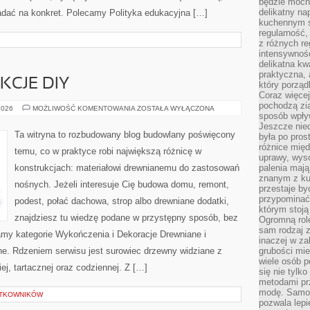
będzie mocn
delikatny na
ładać na konkret. Polecamy Polityka edukacyjna […]
kuchennym st
regularność,
z różnych re
intensywność
delikatna k
praktyczna, 
KCJE DIY
który porząd
Coraz więcej
pochodzą zia
PORADY
2026
MOŻLIWOŚĆ KOMENTOWANIA
ZOSTAŁA WYŁĄCZONA
sposób wpły
I
INSTRUKCJE
Jeszcze nie
DIY
Ta witryna to rozbudowany blog budowlany poświęcony
była po pros
różnice mię
temu, co w praktyce robi największą różnicę w
uprawy, wyso
konstrukcjach: materiałowi drewnianemu do zastosowań
palenia mają
znanym z kul
nośnych. Jeżeli interesuje Cię budowa domu, remont,
przestaje b
przypominać
podest, połać dachowa, strop albo drewniane dodatki,
którym stoją
znajdziesz tu wiedzę podane w przystępny sposób, bez
Ogromną rol
sam rodzaj 
my kategorie Wykończenia i Dekoracje Drewniane i
inaczej w za
e. Rdzeniem serwisu jest surowiec drzewny widziane z
grubości mie
wiele osób p
iej, tartacznej oraz codziennej. Z […]
się nie tylk
metodami pr
modę. Samodz
YTKOWNIKÓW
pozwala lepi