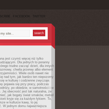
SCRIBE
FACEBOOK
TWITTER
a jest czymś więcej niż tylko
udzającym. Dla jednych to poranny
którego trudno zacząć dzień, dla innych
rozmowy, chwila przerwy albo element
rzyjemności. Wiele osób nawet nie
ię nad tym, jak bardzo ten niepozorny
 się w kulturę i codzienne zwyczaje.
wy pojawia się przy pracy, podczas
odróży, po obiedzie, w samotności i w
. Jej obecność jest tak naturalna, że
nieć, jak bogaty świat smaków, metod
storii kryje się za każdym łykiem. To,
sze w kulturze kawy, to jej
ć. W jednym domu najważniejsza