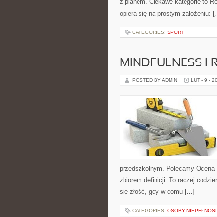
z planem. Ciekawe kategorie to Reg
opiera się na prostym założeniu: 
CATEGORIES:
SPORT
MINDFULNESS I 
POSTED BY ADMIN
LUT - 9 - 2
przedszkolnym. Polecamy Ocena i o
zbiorem definicji. To raczej codzi
się złość, gdy w domu […]
CATEGORIES:
OSOBY NIEPEŁNOS