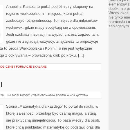
elementów ży
Anabell z Kalisza to portal podróżniczy skupiony na
dopóki nie p
Wtedy okazuj
regionie wielkopolskim – miejscu, które potrafi
nie tylko ene
zaskoczyć różnorodnością. To miejsce dla miłośników
rzemiosło i 
zabieganym 
wędrówek, gdzie mapy spotykają się z opowieściami.
Jeśli szukasz inspiracji na wypad, chcesz zajrzeć tam,
gdzie nie zaglądają wszyscy, znajdziesz tu propozycje
a to Środa Wielkopolska i Konin. To nie jest wyłącznie
cja z odkrywania – prowadzona krok po kroku. […]
OGICZNE I FORMACJE SKALANE
I
DLA
026
MOŻLIWOŚĆ KOMENTOWANIA
ZOSTAŁA WYŁĄCZONA
NAUCZYCIELI
Strona „Matematyka dla każdego” to portal do nauki, w
której zależności przestają być czarną magią, a stają
się praktyczną umiejętnością. To baza wiedzy dla osób,
które chcą poukładać matematykę od podstaw, oraz dla