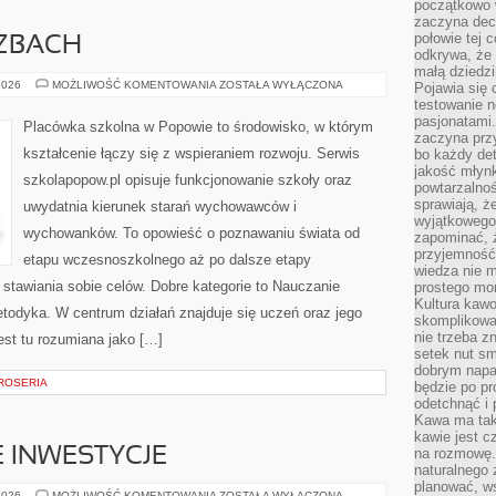
początkowo 
zaczyna dec
połowie tej 
CZBACH
odkrywa, że 
małą dziedzi
EDUKACJA
2026
MOŻLIWOŚĆ KOMENTOWANIA
ZOSTAŁA WYŁĄCZONA
Pojawia się
W
testowanie n
LICZBACH
pasjonatami
Placówka szkolna w Popowie to środowisko, w którym
zaczyna pr
kształcenie łączy się z wspieraniem rozwoju. Serwis
bo każdy det
jakość młynk
szkolapopow.pl opisuje funkcjonowanie szkoły oraz
powtarzalnoś
sprawiają, ż
uwydatnia kierunek starań wychowawców i
wyjątkowego
wychowanków. To opowieść o poznawaniu świata od
zapominać, ż
przyjemność
etapu wczesnoszkolnego aż po dalsze etapy
wiedza nie m
stawiania sobie celów. Dobre kategorie to Nauczanie
prostego mo
Kultura kaw
todyka. W centrum działań znajduje się uczeń oraz jego
skomplikowan
nie trzeba z
est tu rozumiana jako […]
setek nut s
dobrym napar
AROSERIA
będzie po pr
odetchnąć i 
Kawa ma tak
kawie jest 
E INWESTYCJE
na rozmowę.
naturalnego 
planować, w
PRZEMYSŁ
2026
MOŻLIWOŚĆ KOMENTOWANIA
ZOSTAŁA WYŁĄCZONA