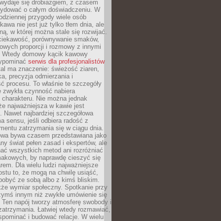
wydaje się drobiazgiem, z czasem
ydować o całym doświadczeniu. W
codziennej przygody wiele osób
kawa nie jest już tylko tłem dnia, ale
ną, w której można stale się rozwijać.
 ciekawość, porównywanie smaków,
owych proporcji i rozmowy z innymi
. Wtedy domowy kącik kawowy
zypominać
serwis dla profesjonalistów
al ma znaczenie: świeżość ziaren,
a, precyzja odmierzania i
ć procesu. To właśnie te szczegóły
e zwykła czynność nabiera
 charakteru. Nie można jednak
e najważniejsza w kawie jest
. Nawet najbardziej szczegółowa
a sensu, jeśli odbiera radość z
mentu zatrzymania się w ciągu dnia.
owa bywa czasem przedstawiana jako
y świat pełen zasad i ekspertów, ale
nać wszystkich metod ani rozróżniać
makowych, by naprawdę cieszyć się
em. Dla wielu ludzi najważniejsze
ostu to, że mogą na chwilę usiąść,
pobyć ze sobą albo z kimś bliskim.
że wymiar społeczny. Spotkanie przy
czymś innym niż zwykłe umówienie się
 Ten napój tworzy atmosferę swobody i
zatrzymania. Łatwiej wtedy rozmawiać,
spominać i budować relacje. W wielu