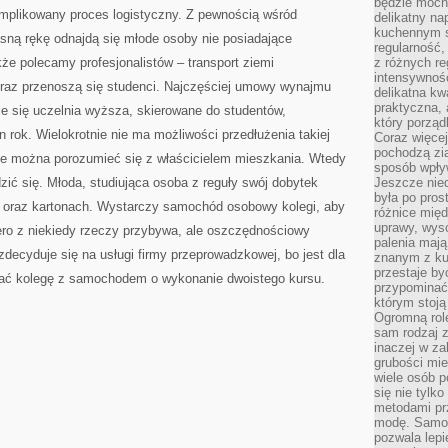
będzie mocn
komplikowany proces logistyczny. Z pewnością wśród
delikatny na
kuchennym st
sną rękę odnajdą się młode osoby nie posiadające
regularność,
e polecamy profesjonalistów – transport ziemi
z różnych re
intensywność
raz przenoszą się studenci. Najczęściej umowy wynajmu
delikatna k
praktyczna, 
e się uczelnia wyższa, skierowane do studentów,
który porząd
 rok. Wielokrotnie nie ma możliwości przedłużenia takiej
Coraz więcej
pochodzą zia
ie można porozumieć się z właścicielem mieszkania. Wtedy
sposób wpły
ić się. Młoda, studiująca osoba z reguły swój dobytek
Jeszcze nie
była po pros
 oraz kartonach. Wystarczy samochód osobowy kolegi, aby
różnice mię
uprawy, wyso
ero z niekiedy rzeczy przybywa, ale oszczędnościowy
palenia mają
decyduje się na usługi firmy przeprowadzkowej, bo jest dla
znanym z kul
przestaje b
agać kolegę z samochodem o wykonanie dwoistego kursu.
przypominać
którym stoją
Ogromną rol
sam rodzaj 
inaczej w za
grubości mie
wiele osób p
się nie tylk
metodami pr
modę. Samodz
pozwala lepi