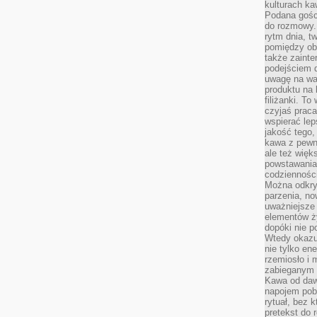
kulturach ka
Podana gośc
do rozmowy. 
rytm dnia, t
pomiędzy ob
także zainte
podejściem 
uwagę na war
produktu na 
filiżanki. T
czyjaś prac
wspierać lep
jakość tego,
kawa z pewne
ale też więk
powstawania
codzienności
Można odkry
parzenia, no
uważniejsze
elementów ży
dopóki nie p
Wtedy okazuj
nie tylko ene
rzemiosło i 
zabieganym 
Kawa od dawn
napojem pob
rytuał, bez 
pretekst do 