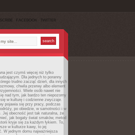
SCRIBE
FACEBOOK
TWITTER
a jest czymś więcej niż tylko
udzającym. Dla jednych to poranny
którego trudno zacząć dzień, dla innych
rozmowy, chwila przerwy albo element
rzyjemności. Wiele osób nawet nie
ię nad tym, jak bardzo ten niepozorny
 się w kulturę i codzienne zwyczaje.
wy pojawia się przy pracy, podczas
odróży, po obiedzie, w samotności i w
. Jej obecność jest tak naturalna, że
nieć, jak bogaty świat smaków, metod
storii kryje się za każdym łykiem. To,
sze w kulturze kawy, to jej
ć. W jednym domu najważniejsza