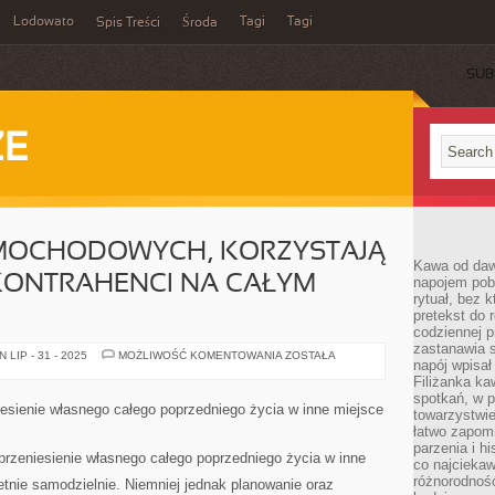
Lodowato
Tagi
Tagi
Spis Treści
Środa
SUB
ZE
MOCHODOWYCH, KORZYSTAJĄ
Kawa od dawn
KONTRAHENCI NA CAŁYM
napojem pob
rytuał, bez 
pretekst do 
codziennej p
zastanawia s
Z
LIP - 31 - 2025
MOŻLIWOŚĆ KOMENTOWANIA
ZOSTAŁA
napój wpisał
SERWISÓW
SAMOCHODOWYCH,
Filiżanka ka
KORZYSTAJĄ
spotkań, w p
KAŻDEGO
iesienie własnego całego poprzedniego życia w inne miejsce
towarzystwie
DNIA
KONTRAHENCI
łatwo zapom
NA
parzenia i hi
CAŁYM
przeniesienie własnego całego poprzedniego życia w inne
co najciekaw
ŚWIECIE
różnorodnoś
tnie samodzielnie. Niemniej jednak planowanie oraz