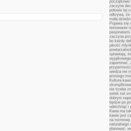
początkowo 
zaczyna dec
połowie tej 
odkrywa, że 
małą dziedzi
Pojawia się
testowanie n
pasjonatami
zaczyna pr
bo każdy det
jakość młynk
powtarzalnoś
sprawiają, ż
wyjątkowego
zapominać, ż
przyjemność
wiedza nie m
prostego mo
Kultura kaw
skomplikowan
nie trzeba z
setek nut s
dobrym napar
będzie po pr
odetchnąć i 
Kawa ma tak
kawie jest 
na rozmowę.
naturalnego 
planować, w