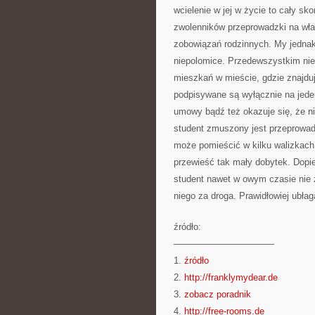
wcielenie w jej w życie to cały s
zwolenników przeprowadzki na wła
zobowiązań rodzinnych. My jednakż
niepolomice. Przedewszystkim nie
mieszkań w mieście, gdzie znajduj
podpisywane są wyłącznie na jeden
umowy bądź też okazuje się, że n
student zmuszony jest przeprowadz
może pomieścić w kilku walizkach
przewieść tak mały dobytek. Dopi
student nawet w owym czasie nie z
niego za droga. Prawidłowiej ubł
źródło:
———————————
1.
źródło
2.
http://franklymydear.de
3.
zobacz poradnik
4.
http://free-rooms.de