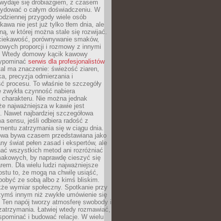
wydaje się drobiazgiem, z czasem
ydować o całym doświadczeniu. W
codziennej przygody wiele osób
kawa nie jest już tylko tłem dnia, ale
ną, w której można stale się rozwijać.
 ciekawość, porównywanie smaków,
owych proporcji i rozmowy z innymi
. Wtedy domowy kącik kawowy
zypominać
serwis dla profesjonalistów
al ma znaczenie: świeżość ziaren,
a, precyzja odmierzania i
ć procesu. To właśnie te szczegóły
e zwykła czynność nabiera
 charakteru. Nie można jednak
e najważniejsza w kawie jest
. Nawet najbardziej szczegółowa
a sensu, jeśli odbiera radość z
mentu zatrzymania się w ciągu dnia.
owa bywa czasem przedstawiana jako
y świat pełen zasad i ekspertów, ale
nać wszystkich metod ani rozróżniać
makowych, by naprawdę cieszyć się
em. Dla wielu ludzi najważniejsze
ostu to, że mogą na chwilę usiąść,
pobyć ze sobą albo z kimś bliskim.
że wymiar społeczny. Spotkanie przy
czymś innym niż zwykłe umówienie się
 Ten napój tworzy atmosferę swobody i
zatrzymania. Łatwiej wtedy rozmawiać,
spominać i budować relacje. W wielu