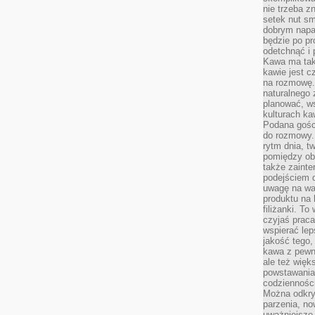
nie trzeba z
setek nut s
dobrym napar
będzie po pr
odetchnąć i 
Kawa ma tak
kawie jest 
na rozmowę.
naturalnego 
planować, w
kulturach ka
Podana gośc
do rozmowy. 
rytm dnia, t
pomiędzy ob
także zainte
podejściem 
uwagę na war
produktu na 
filiżanki. T
czyjaś prac
wspierać lep
jakość tego,
kawa z pewne
ale też więk
powstawania
codzienności
Można odkry
parzenia, no
uważniejsze