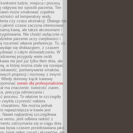
 konkretni ludzie, miejsca i procesy.
ę odgrywa też sposób parzenia. Ten
ziaren może smakować zupełnie
leżności od temperatury wody,
lenia czy czasu ekstrakcji. Dlatego tak
o jakimś czasie zaczyna interesować
o samą kawą, ale także akcesoriami i
zygotowania. Nie chodzi wyłącznie o
ielne parzenie uczy cierpliwości i
ej rozumieć własne preferencje. To, co
wydaje się drobiazgiem, z czasem
ydować o całym doświadczeniu. W
codziennej przygody wiele osób
kawa nie jest już tylko tłem dnia, ale
ną, w której można stale się rozwijać.
 ciekawość, porównywanie smaków,
owych proporcji i rozmowy z innymi
. Wtedy domowy kącik kawowy
zypominać
serwis dla profesjonalistów
al ma znaczenie: świeżość ziaren,
a, precyzja odmierzania i
ć procesu. To właśnie te szczegóły
e zwykła czynność nabiera
 charakteru. Nie można jednak
e najważniejsza w kawie jest
. Nawet najbardziej szczegółowa
a sensu, jeśli odbiera radość z
mentu zatrzymania się w ciągu dnia.
owa bywa czasem przedstawiana jako
y świat pełen zasad i ekspertów, ale