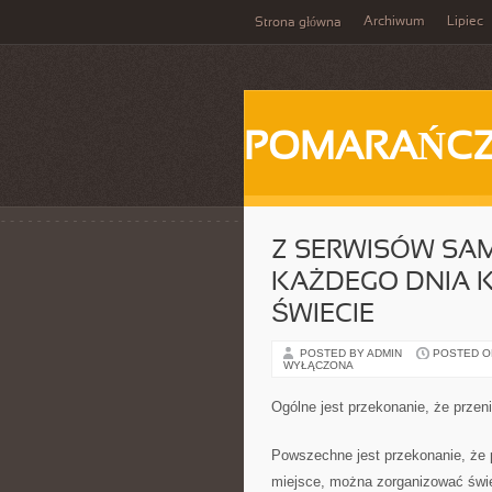
Archiwum
Lipiec
Strona główna
POMARAŃC
Z SERWISÓW SA
KAŻDEGO DNIA 
ŚWIECIE
POSTED BY ADMIN
POSTED ON 
WYŁĄCZONA
Ogólne jest przekonanie, że przen
Powszechne jest przekonanie, że 
miejsce, można zorganizować świe