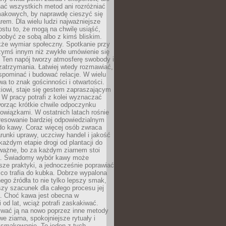
nać wszystkich metod ani rozróżniać
makowych, by naprawdę cieszyć się
em. Dla wielu ludzi najważniejsze
ostu to, że mogą na chwilę usiąść,
pobyć ze sobą albo z kimś bliskim.
że wymiar społeczny. Spotkanie przy
czymś innym niż zwykłe umówienie się
 Ten napój tworzy atmosferę swobody i
zatrzymania. Łatwiej wtedy rozmawiać,
spominać i budować relacje. W wielu
wa to znak gościnności i otwartości.
iowi, staje się gestem zapraszającym
W pracy potrafi z kolei wyznaczać
worząc krótkie chwile odpoczynku
owiązkami. W ostatnich latach rośnie
resowanie bardziej odpowiedzialnym
do kawy. Coraz więcej osób zwraca
unki uprawy, uczciwy handel i jakość
każdym etapie drogi od plantacji do
o ważne, bo za każdym ziarnem stoi
a. Świadomy wybór kawy może
sze praktyki, a jednocześnie poprawiać
 co trafia do kubka. Dobrze wypalona
go źródła to nie tylko lepszy smak,
szy szacunek dla całego procesu jej
. Choć kawa jest obecna w
 od lat, wciąż potrafi zaskakiwać.
wać ją na nowo poprzez inne metody
we ziarna, spokojniejsze rytuały i
 smakowanie. To jeden z tych