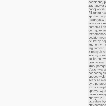
codziennej p
zastanawia s
napój wpisał
Filiżanka ka
spotkań, w p
towarzystwie
łatwo zapom
parzenia i hi
co najciekaw
różnorodnoś
będzie mocn
delikatny na
kuchennym st
regularność,
z różnych re
intensywność
delikatna k
praktyczna, 
który porząd
Coraz więcej
pochodzą zia
sposób wpły
Jeszcze nie
była po pros
różnice mię
uprawy, wyso
palenia mają
znanym z kul
przestaje b
przypominać