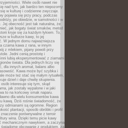
rzyjemności. Wiele osób nawet nie
ię nad tym, jak bardzo ten niepozorny
 się w kulturę i codzienne zwyczaje.
wy pojawia się przy pracy, podczas
odróży, po obiedzie, w samotności i w
. Jej obecność jest tak naturalna, że
nieć, jak bogaty świat smaków, metod
storii kryje się za każdym łykiem. To,
sze w kulturze kawy, to jej
ć. W jednym domu najważniejsza
a czarna kawa z rana, w innym
pój z mlekiem, pijany powoli przy
ole. Jedni cenią prostotę i
 inni lubią eksperymentować z ziarnami
gionów świata. Dla jednych liczy się
, dla innych aromat, balans albo
wasowość. Kawa może być szybka i
ale może też stać się małym rytuałem,
kuje dzień i daje chwilę skupienia.
 osób interesuje się tym, skąd
rna, jak zostały wypalone i w jaki
wa to na końcowy smak naparu.
dawno dla wielu konsumentów kawa
tu kawą. Dziś rośnie świadomość, że
dzy odmianami są ogromne. Region
kość plantacji, sposób obróbki i profil
 znaczenie porównywalne z terroir
tury wina. Dzięki temu picie kawy
yć mechanicznym nawykiem, a zaczyna
 świadome obcowanie z produktem, za