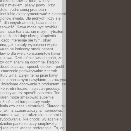
a czarna kawa z rana, w innym
pój z mlekiem, pijany powoli przy
ole. Jedni cenią prostotę i
 inni lubią eksperymentować z ziarnami
gionów świata. Dla jednych liczy się
, dla innych aromat, balans albo
wasowość. Kawa może być szybka i
ale może też stać się małym rytuałem,
kuje dzień i daje chwilę skupienia.
 osób interesuje się tym, skąd
rna, jak zostały wypalone i w jaki
wa to na końcowy smak naparu.
dawno dla wielu konsumentów kawa
tu kawą. Dziś rośnie świadomość, że
dzy odmianami są ogromne. Region
kość plantacji, sposób obróbki i profil
 znaczenie porównywalne z terroir
tury wina. Dzięki temu picie kawy
yć mechanicznym nawykiem, a zaczyna
 świadome obcowanie z produktem, za
 konkretni ludzie, miejsca i procesy.
ę odgrywa też sposób parzenia. Ten
ziaren może smakować zupełnie
leżności od temperatury wody,
lenia czy czasu ekstrakcji. Dlatego tak
o jakimś czasie zaczyna interesować
o samą kawą, ale także akcesoriami i
zygotowania. Nie chodzi wyłącznie o
ielne parzenie uczy cierpliwości i
ej rozumieć własne preferencje. To, co