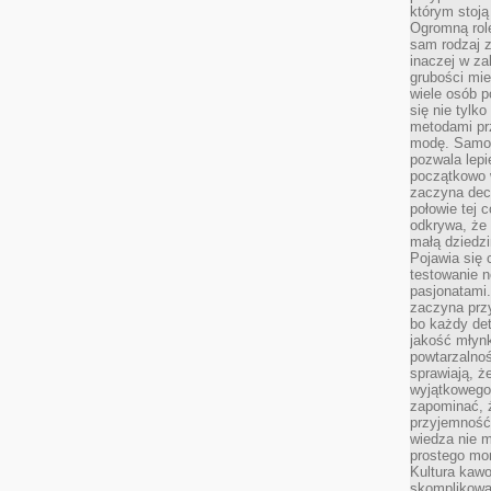
którym stoją
Ogromną rol
sam rodzaj 
inaczej w za
grubości mie
wiele osób p
się nie tylk
metodami pr
modę. Samodz
pozwala lepi
początkowo 
zaczyna dec
połowie tej 
odkrywa, że 
małą dziedzi
Pojawia się
testowanie n
pasjonatami
zaczyna pr
bo każdy det
jakość młynk
powtarzalnoś
sprawiają, ż
wyjątkowego
zapominać, ż
przyjemność
wiedza nie m
prostego mo
Kultura kaw
skomplikowan