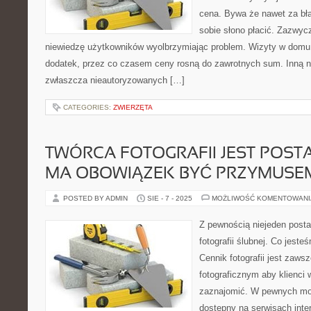
cena. Bywa że nawet za bła
sobie słono płacić. Zazwyc
niewiedzę użytkowników wyolbrzymiając problem. Wizyty w domu
dodatek, przez co czasem ceny rosną do zawrotnych sum. Inną 
zwłaszcza nieautoryzowanych […]
CATEGORIES:
ZWIERZĘTA
TWÓRCA FOTOGRAFII JEST POST
MA OBOWIĄZEK BYĆ PRZYMUSE
POSTED BY ADMIN
SIE - 7 - 2025
MOŻLIWOŚĆ KOMENTOWAN
Z pewnością niejeden post
fotografii ślubnej. Co jeste
Cennik fotografii jest zaw
fotograficznym aby klienci 
zaznajomić. W pewnych mo
dostępny na serwisach int