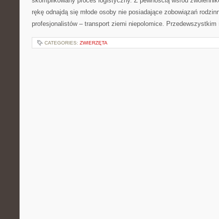
skomplikowany proces logistyczny. Z pewnością wśród zwolennik
rękę odnajdą się młode osoby nie posiadające zobowiązań rodzi
profesjonalistów – transport ziemi niepolomice. Przedewszystkim
CATEGORIES:
ZWIERZĘTA