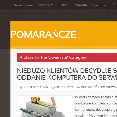
Archiwum
Lipiec
Lodowato
Strona główna
Spis Treści
Śr
POMARAŃCZE
Archive for the ‘Zwierzęta’ Category
NIEDUŻO KLIENTÓW DECYDUJE S
ODDANIE KOMPUTERA DO SERW
POSTED BY ADMIN
SIE - 11 - 2025
MOŻLIWOŚĆ KOMENTOWAN
W wielu domach znajdują si
wysłużone komplety komput
kontrahentów decyduje się
serwisu. Przyczyn jest dużo