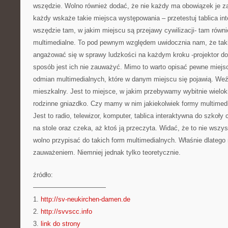
wszędzie. Wolno również dodać, że nie każdy ma obowiązek je 
każdy wskaże takie miejsca występowania – przetestuj tablica i
wszędzie tam, w jakim miejscu są przejawy cywilizacji- tam równ
multimedialne. To pod pewnym względem uwidocznia nam, że taki
angażować się w sprawy ludzkości na każdym kroku -projektor do
sposób jest ich nie zauważyć. Mimo to warto opisać pewne miejsc
odmian multimedialnych, które w danym miejscu się pojawią. Weź
mieszkalny. Jest to miejsce, w jakim przebywamy wybitnie wielok
rodzinne gniazdko. Czy mamy w nim jakiekolwiek formy multimed
Jest to radio, telewizor, komputer, tablica interaktywna do szkoły
na stole oraz czeka, aż ktoś ją przeczyta. Widać, że to nie wsz
wolno przypisać do takich form multimedialnych. Właśnie dlatego 
zauważeniem. Niemniej jednak tylko teoretycznie.
źródło:
———————————
1.
http://sv-neukirchen-damen.de
2.
http://svvscc.info
3.
link do strony