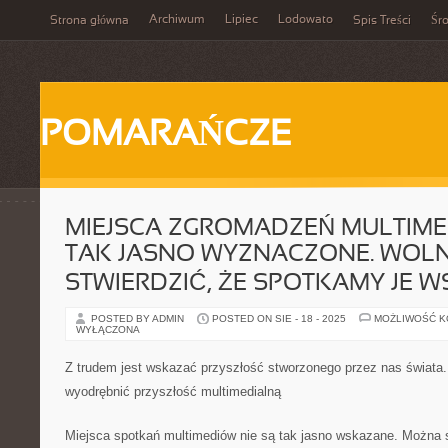
Archiwum
Lipiec
Lodowato
Strona główna
Spis Treści
Śr
POMARAŃCZE
MIEJSCA ZGROMADZEŃ MULTIME
TAK JASNO WYZNACZONE. WOL
STWIERDZIĆ, ŻE SPOTKAMY JE W
POSTED BY ADMIN
POSTED ON SIE - 18 - 2025
MOŻLIWOŚĆ 
WYŁĄCZONA
Z trudem jest wskazać przyszłość stworzonego przez nas świata.
wyodrębnić przyszłość multimedialną
Miejsca spotkań multimediów nie są tak jasno wskazane. Można s