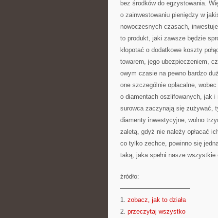
bez środków do egzystowania. Wi
o zainwestowaniu pieniędzy w jakiś
nowoczesnych czasach, inwestuje 
to produkt, jaki zawsze będzie spr
kłopotać o dodatkowe koszty połąc
towarem, jego ubezpieczeniem, czy
owym czasie na pewno bardzo dużo 
one szczególnie opłacalne, wobec
o diamentach oszlifowanych, jak i 
surowca zaczynają się zużywać, t
diamenty inwestycyjne, wolno trzy
zaletą, gdyż nie należy opłacać
co tylko zechce, powinno się jedn
taką, jaka spełni nasze wszystkie
źródło:
———————————
1.
zobacz, jak to działa
2.
przeczytaj wszystko