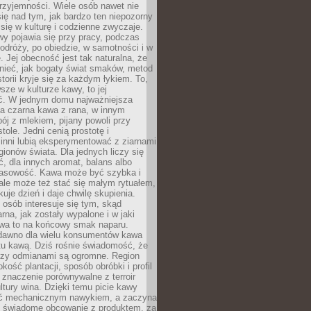
rzyjemności. Wiele osób nawet nie
ię nad tym, jak bardzo ten niepozorny
 się w kulturę i codzienne zwyczaje.
wy pojawia się przy pracy, podczas
odróży, po obiedzie, w samotności i w
. Jej obecność jest tak naturalna, że
nieć, jak bogaty świat smaków, metod
storii kryje się za każdym łykiem. To,
sze w kulturze kawy, to jej
ć. W jednym domu najważniejsza
a czarna kawa z rana, w innym
pój z mlekiem, pijany powoli przy
ole. Jedni cenią prostotę i
 inni lubią eksperymentować z ziarnami
gionów świata. Dla jednych liczy się
, dla innych aromat, balans albo
wasowość. Kawa może być szybka i
ale może też stać się małym rytuałem,
kuje dzień i daje chwilę skupienia.
 osób interesuje się tym, skąd
rna, jak zostały wypalone i w jaki
wa to na końcowy smak naparu.
dawno dla wielu konsumentów kawa
tu kawą. Dziś rośnie świadomość, że
dzy odmianami są ogromne. Region
kość plantacji, sposób obróbki i profil
 znaczenie porównywalne z terroir
tury wina. Dzięki temu picie kawy
yć mechanicznym nawykiem, a zaczyna
 świadome obcowanie z produktem, za