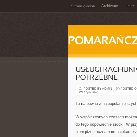
Archiwum
Lipiec
Strona główna
POMARAŃC
USŁUGI RACHUN
POTRZEBNE
POSTED BY ADMIN
POSTED ON 
WYŁĄCZONA
To na pewno z najpopularniejszyc
W współczesnych czasach możemy 
do tego odpowiednie środki. W prz
pieniądze zaczną nam uciekać prz