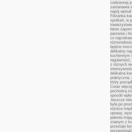
codziennej p
zastanawia s
napój wpisał
Filiżanka ka
spotkań, w p
towarzystwie
łatwo zapom
parzenia i hi
co najciekaw
różnorodnoś
będzie mocn
delikatny na
kuchennym st
regularność,
z różnych re
intensywność
delikatna k
praktyczna, 
który porząd
Coraz więcej
pochodzą zia
sposób wpły
Jeszcze nie
była po pros
różnice mię
uprawy, wyso
palenia mają
znanym z kul
przestaje b
przypominać