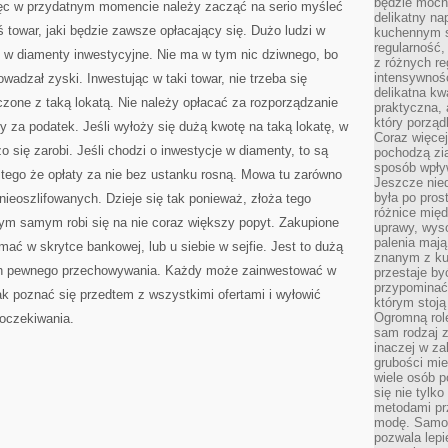
będzie mocn
ęc w przydatnym momencie należy zacząć na serio myśleć
delikatny na
 towar, jaki będzie zawsze opłacający się. Dużo ludzi w
kuchennym st
regularność,
w diamenty inwestycyjne. Nie ma w tym nic dziwnego, bo
z różnych re
intensywność
owadzał zyski. Inwestując w taki towar, nie trzeba się
delikatna k
zone z taką lokatą. Nie należy opłacać za rozporządzanie
praktyczna, 
który porząd
 za podatek. Jeśli wyłoży się dużą kwotę na taką lokatę, w
Coraz więcej
się zarobi. Jeśli chodzi o inwestycje w diamenty, to są
pochodzą zia
sposób wpły
 tego że opłaty za nie bez ustanku rosną. Mowa tu zarówno
Jeszcze nie
była po pros
nieoszlifowanych. Dzieje się tak ponieważ, złoża tego
różnice mię
ym samym robi się na nie coraz większy popyt. Zakupione
uprawy, wyso
palenia mają
mać w skrytce bankowej, lub u siebie w sejfie. Jest to dużą
znanym z kul
 ich pewnego przechowywania. Każdy może zainwestować w
przestaje b
przypominać
ak poznać się przedtem z wszystkimi ofertami i wyłowić
którym stoją
Ogromną rol
 oczekiwania.
sam rodzaj 
inaczej w za
grubości mie
wiele osób p
się nie tylk
metodami pr
modę. Samodz
pozwala lepi