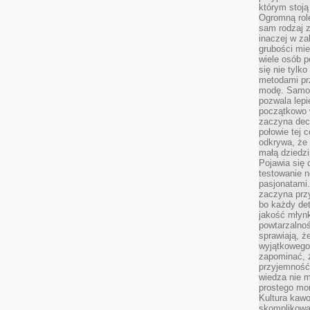
którym stoją
Ogromną rol
sam rodzaj 
inaczej w za
grubości mie
wiele osób p
się nie tylk
metodami pr
modę. Samodz
pozwala lepi
początkowo 
zaczyna dec
połowie tej 
odkrywa, że 
małą dziedzi
Pojawia się
testowanie n
pasjonatami
zaczyna pr
bo każdy det
jakość młynk
powtarzalnoś
sprawiają, ż
wyjątkowego
zapominać, ż
przyjemność
wiedza nie m
prostego mo
Kultura kaw
skomplikowan