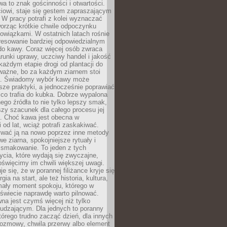
wa to znak gościnności i otwartości.
iowi, staje się gestem zapraszającym
W pracy potrafi z kolei wyznaczać
worząc krótkie chwile odpoczynku
owiązkami. W ostatnich latach rośnie
resowanie bardziej odpowiedzialnym
do kawy. Coraz więcej osób zwraca
unki uprawy, uczciwy handel i jakość
każdym etapie drogi od plantacji do
o ważne, bo za każdym ziarnem stoi
a. Świadomy wybór kawy może
sze praktyki, a jednocześnie poprawiać
 co trafia do kubka. Dobrze wypalona
go źródła to nie tylko lepszy smak,
szy szacunek dla całego procesu jej
. Choć kawa jest obecna w
 od lat, wciąż potrafi zaskakiwać.
wać ją na nowo poprzez inne metody
we ziarna, spokojniejsze rytuały i
 smakowanie. To jeden z tych
cia, które wydają się zwyczajne,
oświęcimy im chwili większej uwagi.
e się, że w porannej filiżance kryje się
rgia na start, ale też historia, kultura,
mały moment spokoju, którego w
świecie naprawdę warto pilnować.
a jest czymś więcej niż tylko
udzającym. Dla jednych to poranny
którego trudno zacząć dzień, dla innych
rozmowy, chwila przerwy albo element