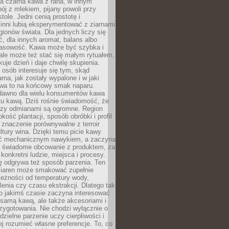
a czarna kawa z rana, w innym
pój z mlekiem, pijany powoli przy
ole. Jedni cenią prostotę i
 inni lubią eksperymentować z ziarnami
gionów świata. Dla jednych liczy się
, dla innych aromat, balans albo
wasowość. Kawa może być szybka i
ale może też stać się małym rytuałem,
kuje dzień i daje chwilę skupienia.
 osób interesuje się tym, skąd
rna, jak zostały wypalone i w jaki
wa to na końcowy smak naparu.
dawno dla wielu konsumentów kawa
tu kawą. Dziś rośnie świadomość, że
dzy odmianami są ogromne. Region
kość plantacji, sposób obróbki i profil
 znaczenie porównywalne z terroir
tury wina. Dzięki temu picie kawy
yć mechanicznym nawykiem, a zaczyna
 świadome obcowanie z produktem, za
 konkretni ludzie, miejsca i procesy.
ę odgrywa też sposób parzenia. Ten
ziaren może smakować zupełnie
leżności od temperatury wody,
lenia czy czasu ekstrakcji. Dlatego tak
o jakimś czasie zaczyna interesować
o samą kawą, ale także akcesoriami i
zygotowania. Nie chodzi wyłącznie o
ielne parzenie uczy cierpliwości i
ej rozumieć własne preferencje. To, co