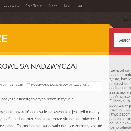
Lodowato
Tagi
Tagi
Spis Treści
Środa
SUB
ZE
KOWE SĄ NADZWYCZAJ
Kawa od dawn
napojem pob
rytuał, bez 
pretekst do 
USŁUGI
LIP - 11 - 2025
MOŻLIWOŚĆ KOMENTOWANIA
ZOSTAŁA
codziennej p
RACHUNKOWE
SĄ
zastanawia s
NADZWYCZAJ
napój wpisał
POTRZEBNE
h pożyczek udostępnianych przez instytucje
Filiżanka ka
spotkań, w p
towarzystwie
sobie pozwolić dosłownie na wszystko, jeśli tylko mamy
łatwo zapom
parzenia i hi
yszłości jednak przeznaczenie może się od nas odwrócić i
co najciekaw
ez palce. To zaś będzie owocowało tym, że zdołamy zostać
różnorodnoś