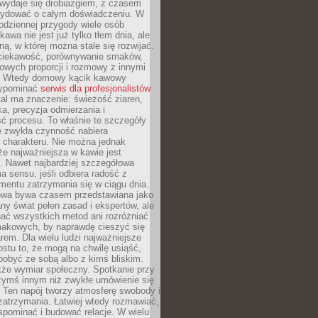
wydaje się drobiazgiem, z czasem
ydować o całym doświadczeniu. W
codziennej przygody wiele osób
kawa nie jest już tylko tłem dnia, ale
ną, w której można stale się rozwijać.
 ciekawość, porównywanie smaków,
owych proporcji i rozmowy z innymi
. Wtedy domowy kącik kawowy
zypominać
serwis dla profesjonalistów
al ma znaczenie: świeżość ziaren,
a, precyzja odmierzania i
ć procesu. To właśnie te szczegóły
e zwykła czynność nabiera
 charakteru. Nie można jednak
e najważniejsza w kawie jest
. Nawet najbardziej szczegółowa
a sensu, jeśli odbiera radość z
mentu zatrzymania się w ciągu dnia.
owa bywa czasem przedstawiana jako
y świat pełen zasad i ekspertów, ale
nać wszystkich metod ani rozróżniać
makowych, by naprawdę cieszyć się
em. Dla wielu ludzi najważniejsze
ostu to, że mogą na chwilę usiąść,
pobyć ze sobą albo z kimś bliskim.
że wymiar społeczny. Spotkanie przy
czymś innym niż zwykłe umówienie się
 Ten napój tworzy atmosferę swobody i
zatrzymania. Łatwiej wtedy rozmawiać,
spominać i budować relacje. W wielu