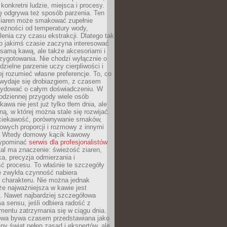
 konkretni ludzie, miejsca i procesy.
ę odgrywa też sposób parzenia. Ten
ziaren może smakować zupełnie
leżności od temperatury wody,
lenia czy czasu ekstrakcji. Dlatego tak
o jakimś czasie zaczyna interesować
o samą kawą, ale także akcesoriami i
zygotowania. Nie chodzi wyłącznie o
ielne parzenie uczy cierpliwości i
ej rozumieć własne preferencje. To, co
wydaje się drobiazgiem, z czasem
ydować o całym doświadczeniu. W
codziennej przygody wiele osób
kawa nie jest już tylko tłem dnia, ale
ną, w której można stale się rozwijać.
 ciekawość, porównywanie smaków,
owych proporcji i rozmowy z innymi
. Wtedy domowy kącik kawowy
zypominać
serwis dla profesjonalistów
al ma znaczenie: świeżość ziaren,
a, precyzja odmierzania i
ć procesu. To właśnie te szczegóły
e zwykła czynność nabiera
 charakteru. Nie można jednak
e najważniejsza w kawie jest
. Nawet najbardziej szczegółowa
a sensu, jeśli odbiera radość z
mentu zatrzymania się w ciągu dnia.
owa bywa czasem przedstawiana jako
y świat pełen zasad i ekspertów, ale