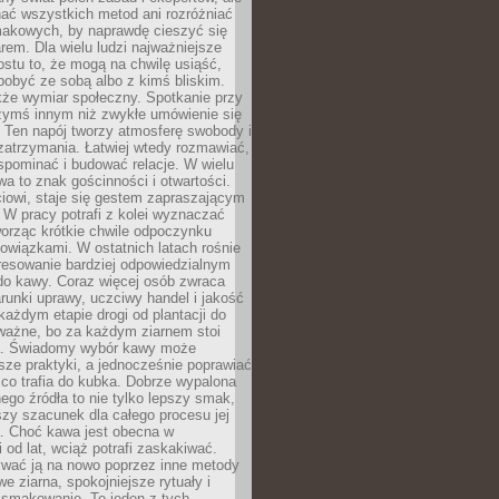
nać wszystkich metod ani rozróżniać
makowych, by naprawdę cieszyć się
em. Dla wielu ludzi najważniejsze
ostu to, że mogą na chwilę usiąść,
pobyć ze sobą albo z kimś bliskim.
że wymiar społeczny. Spotkanie przy
czymś innym niż zwykłe umówienie się
 Ten napój tworzy atmosferę swobody i
zatrzymania. Łatwiej wtedy rozmawiać,
spominać i budować relacje. W wielu
wa to znak gościnności i otwartości.
iowi, staje się gestem zapraszającym
W pracy potrafi z kolei wyznaczać
worząc krótkie chwile odpoczynku
owiązkami. W ostatnich latach rośnie
resowanie bardziej odpowiedzialnym
do kawy. Coraz więcej osób zwraca
unki uprawy, uczciwy handel i jakość
każdym etapie drogi od plantacji do
o ważne, bo za każdym ziarnem stoi
a. Świadomy wybór kawy może
sze praktyki, a jednocześnie poprawiać
 co trafia do kubka. Dobrze wypalona
go źródła to nie tylko lepszy smak,
szy szacunek dla całego procesu jej
. Choć kawa jest obecna w
 od lat, wciąż potrafi zaskakiwać.
wać ją na nowo poprzez inne metody
we ziarna, spokojniejsze rytuały i
 smakowanie. To jeden z tych