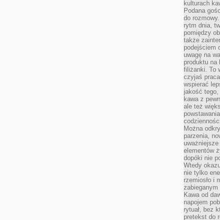
kulturach ka
Podana gośc
do rozmowy. 
rytm dnia, t
pomiędzy ob
także zainte
podejściem 
uwagę na war
produktu na 
filiżanki. T
czyjaś prac
wspierać lep
jakość tego,
kawa z pewne
ale też więk
powstawania
codzienności
Można odkry
parzenia, no
uważniejsze
elementów ży
dopóki nie p
Wtedy okazuj
nie tylko ene
rzemiosło i 
zabieganym 
Kawa od dawn
napojem pob
rytuał, bez 
pretekst do 