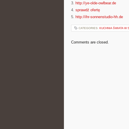
3.
http://ye-olde-owlbear.de
4.
sprawdź ofertę
5.
http://ihr-sonnenstudio-hh.de
CATEGORIES:
KUCHNIA ŚWIATA W
Comments are closed.