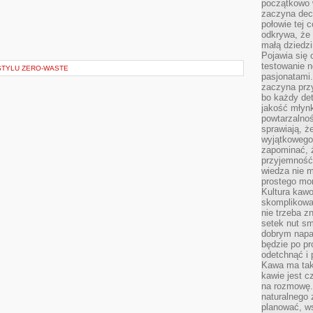
początkowo 
zaczyna dec
połowie tej 
odkrywa, że 
małą dziedzi
Pojawia się
testowanie n
 STYLU ZERO-WASTE
pasjonatami
zaczyna pr
bo każdy det
jakość młynk
powtarzalnoś
sprawiają, ż
wyjątkowego
zapominać, ż
przyjemność
wiedza nie m
prostego mo
Kultura kaw
skomplikowan
nie trzeba z
setek nut s
dobrym napar
będzie po pr
odetchnąć i 
Kawa ma tak
kawie jest 
na rozmowę.
naturalnego 
planować, w