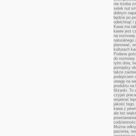
nie trzeba z
setek nut s
dobrym napar
będzie po pr
odetchnąć i 
Kawa ma tak
kawie jest 
na rozmowę.
naturalnego 
planować, w
kulturach ka
Podana gośc
do rozmowy. 
rytm dnia, t
pomiędzy ob
także zainte
podejściem 
uwagę na war
produktu na 
filiżanki. T
czyjaś prac
wspierać lep
jakość tego,
kawa z pewne
ale też więk
powstawania
codzienności
Można odkry
parzenia, no
uważniejsze