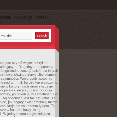
SCRIBE
FACEBOOK
TWITTER
a jest czymś więcej niż tylko
udzającym. Dla jednych to poranny
którego trudno zacząć dzień, dla innych
rozmowy, chwila przerwy albo element
rzyjemności. Wiele osób nawet nie
ię nad tym, jak bardzo ten niepozorny
 się w kulturę i codzienne zwyczaje.
wy pojawia się przy pracy, podczas
odróży, po obiedzie, w samotności i w
. Jej obecność jest tak naturalna, że
nieć, jak bogaty świat smaków, metod
storii kryje się za każdym łykiem. To,
sze w kulturze kawy, to jej
ć. W jednym domu najważniejsza