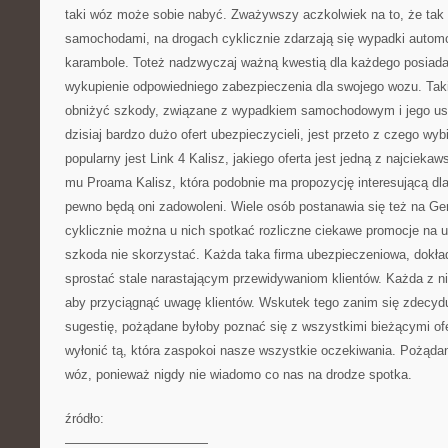
taki wóz może sobie nabyć. Zważywszy aczkolwiek na to, że tak 
samochodami, na drogach cyklicznie zdarzają się wypadki automob
karambole. Toteż nadzwyczaj ważną kwestią dla każdego posiad
wykupienie odpowiedniego zabezpieczenia dla swojego wozu. Tak
obniżyć szkody, związane z wypadkiem samochodowym i jego us
dzisiaj bardzo dużo ofert ubezpieczycieli, jest przeto z czego wyb
popularny jest Link 4 Kalisz, jakiego oferta jest jedną z najciek
mu Proama Kalisz, która podobnie ma propozycję interesującą dla 
pewno będą oni zadowoleni. Wiele osób postanawia się też na Gene
cyklicznie można u nich spotkać rozliczne ciekawe promocje na u
szkoda nie skorzystać. Każda taka firma ubezpieczeniowa, dokła
sprostać stale narastającym przewidywaniom klientów. Każda z ni
aby przyciągnąć uwagę klientów. Wskutek tego zanim się zdecyd
sugestię, pożądane byłoby poznać się z wszystkimi bieżącymi of
wyłonić tą, która zaspokoi nasze wszystkie oczekiwania. Pożąda
wóz, ponieważ nigdy nie wiadomo co nas na drodze spotka.
źródło:
———————————