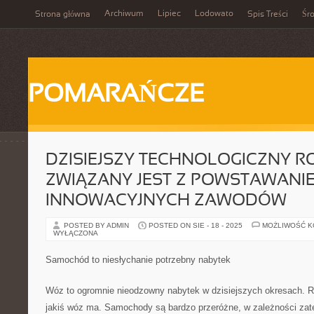
Archiwum
Lipiec
Lodowato
Strona główna
Spis Treści
Śr
POMARAŃCZE
DZISIEJSZY TECHNOLOGICZNY 
ZWIĄZANY JEST Z POWSTAWANI
INNOWACYJNYCH ZAWODÓW
POSTED BY ADMIN
POSTED ON SIE - 18 - 2025
MOŻLIWOŚĆ 
WYŁĄCZONA
Samochód to niesłychanie potrzebny nabytek
Wóz to ogromnie nieodzowny nabytek w dzisiejszych okresach. R
jakiś wóz ma. Samochody są bardzo przeróżne, w zależności zat