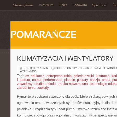
Archiwum
Lipiec
Lodowato
Strona główna
Spis Treści
Śr
POMARAŃCZE
KLIMATYZACJA I WENTYLATORY
POSTED BY ADMIN
POSTED ON STY - 10 - 2026
MOŻLIWOŚĆ 
WYŁĄCZONA
Tagi:
cv
,
edukacja
,
entrepreneurship
,
galerie sztuki
,
ilustracja
,
kar
literatura
,
nauka
,
performance
,
pisanie
,
plakaty
,
poezja
,
praca
,
pr
zawodowy
,
studia
,
szkoła
,
sztuka nowoczesna
,
technologie eduk
zatrudnienie
,
zawody
Rymar to przestrzeń stworzone dla osób, które szukają pewnych 
ogrzewania oraz nowoczesnych systemów instalacyjnych dla dom
paleniska, urządzenia typu heat pump i szeroko rozumiane instal
komforcie, spokoju oraz racjonalnych kosztach w perspektywie wie