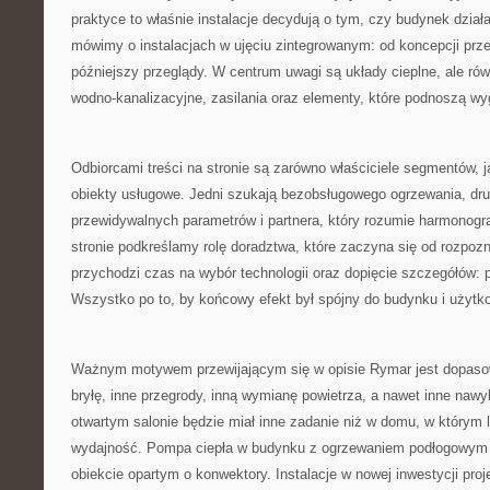
praktyce to właśnie instalacje decydują o tym, czy budynek dział
mówimy o instalacjach w ujęciu zintegrowanym: od koncepcji prz
późniejszy przeglądy. W centrum uwagi są układy cieplne, ale równ
wodno-kanalizacyjne, zasilania oraz elementy, które podnoszą wy
Odbiorcami treści na stronie są zarówno właściciele segmentów, ja
obiekty usługowe. Jedni szukają bezobsługowego ogrzewania, dru
przewidywalnych parametrów i partnera, który rozumie harmonog
stronie podkreślamy rolę doradztwa, które zaczyna się od rozpoz
przychodzi czas na wybór technologii oraz dopięcie szczegółów: pr
Wszystko po to, by końcowy efekt był spójny do budynku i użytk
Ważnym motywem przewijającym się w opisie Rymar jest dopas
bryłę, inne przegrody, inną wymianę powietrza, a nawet inne na
otwartym salonie będzie miał inne zadanie niż w domu, w którym
wydajność. Pompa ciepła w budynku z ogrzewaniem podłogowym p
obiekcie opartym o konwektory. Instalacje w nowej inwestycji proje