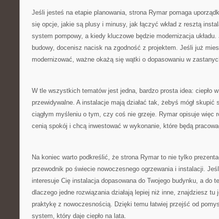
Jeśli jesteś na etapie planowania, strona Rymar pomaga uporząd
się opcje, jakie są plusy i minusy, jak łączyć wkład z resztą instal
system pompowy, a kiedy kluczowe będzie modernizacja układu. Je
budowy, docenisz nacisk na zgodność z projektem. Jeśli już mie
modernizować, ważne okażą się wątki o dopasowaniu w zastanyc
W tle wszystkich tematów jest jedna, bardzo prosta idea: ciepło
przewidywalne. A instalacje mają działać tak, żebyś mógł skupić s
ciągłym myśleniu o tym, czy coś nie grzeje. Rymar opisuje więc r
cenią spokój i chcą inwestować w wykonanie, które będą pracować
Na koniec warto podkreślić, że strona Rymar to nie tylko prezentac
przewodnik po świecie nowoczesnego ogrzewania i instalacji. Jeśli
interesuje Cię instalacja dopasowana do Twojego budynku, a do 
dlaczego jedne rozwiązania działają lepiej niż inne, znajdziesz tu 
praktykę z nowoczesnością. Dzięki temu łatwiej przejść od pomysł
system, który daje ciepło na lata.