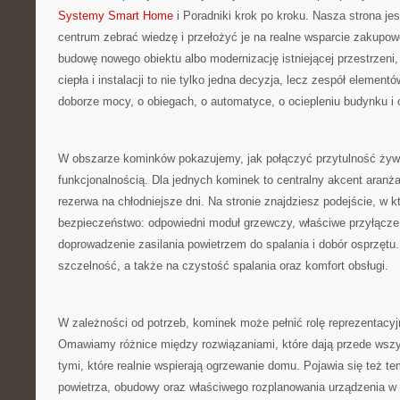
Systemy Smart Home
i Poradniki krok po kroku. Nasza strona je
centrum zebrać wiedzę i przełożyć je na realne wsparcie zakupowo
budowę nowego obiektu albo modernizację istniejącej przestrzeni
ciepła i instalacji to nie tylko jedna decyzja, lecz zespół elemen
doborze mocy, o obiegach, o automatyce, o ociepleniu budynku i 
W obszarze kominków pokazujemy, jak połączyć przytulność żyw
funkcjonalnością. Dla jednych kominek to centralny akcent aranżac
rezerwa na chłodniejsze dni. Na stronie znajdziesz podejście, w k
bezpieczeństwo: odpowiedni moduł grzewczy, właściwe przyłącz
doprowadzenie zasilania powietrzem do spalania i dobór osprzęt
szczelność, a także na czystość spalania oraz komfort obsługi.
W zależności od potrzeb, kominek może pełnić rolę reprezentacyj
Omawiamy różnice między rozwiązaniami, które dają przede wszy
tymi, które realnie wspierają ogrzewanie domu. Pojawia się też te
powietrza, obudowy oraz właściwego rozplanowania urządzenia w 