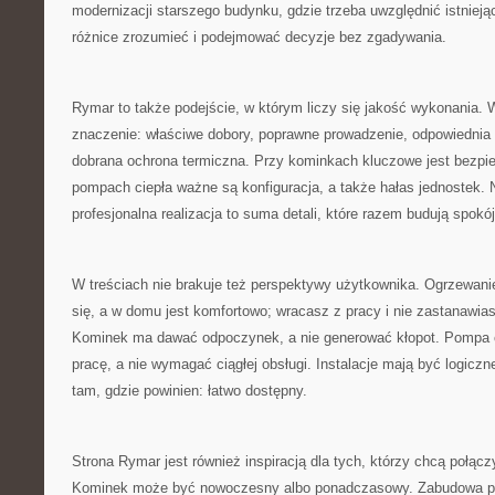
modernizacji starszego budynku, gdzie trzeba uwzględnić istnieją
różnice zrozumieć i podejmować decyzje bez zgadywania.
Rymar to także podejście, w którym liczy się jakość wykonania. W
znaczenie: właściwe dobory, poprawne prowadzenie, odpowiednia
dobrana ochrona termiczna. Przy kominkach kluczowe jest bezpi
pompach ciepła ważne są konfiguracja, a także hałas jednostek. 
profesjonalna realizacja to suma detali, które razem budują spokó
W treściach nie brakuje też perspektywy użytkownika. Ogrzewan
się, a w domu jest komfortowo; wracasz z pracy i nie zastanawiasz
Kominek ma dawać odpoczynek, a nie generować kłopot. Pompa 
pracę, a nie wymagać ciągłej obsługi. Instalacje mają być logiczn
tam, gdzie powinien: łatwo dostępny.
Strona Rymar jest również inspiracją dla tych, którzy chcą połącz
Kominek może być nowoczesny albo ponadczasowy. Zabudowa potr