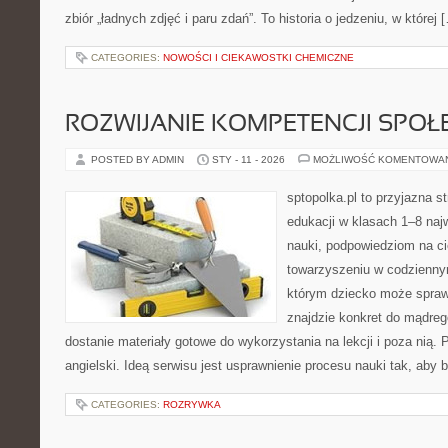
zbiór „ładnych zdjęć i paru zdań”. To historia o jedzeniu, w której 
CATEGORIES:
NOWOŚCI I CIEKAWOSTKI CHEMICZNE
ROZWIJANIE KOMPETENCJI SPO
POSTED BY ADMIN
STY - 11 - 2026
MOŻLIWOŚĆ KOMENTOWA
sptopolka.pl to przyjazna 
edukacji w klasach 1–8 naj
nauki, podpowiedziom na ci
towarzyszeniu w codziennym
którym dziecko może spraw
znajdzie konkret do mądre
dostanie materiały gotowe do wykorzystania na lekcji i poza nią.
angielski. Ideą serwisu jest usprawnienie procesu nauki tak, aby b
CATEGORIES:
ROZRYWKA