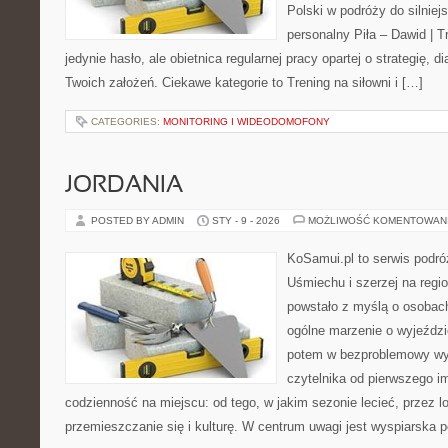
Polski w podróży do silniejs
personalny Piła – Dawid | Tre
jedynie hasło, ale obietnica regularnej pracy opartej o strategię, d
Twoich założeń. Ciekawe kategorie to Trening na siłowni i […]
CATEGORIES:
MONITORING I WIDEODOMOFONY
JORDANIA
POSTED BY ADMIN
STY - 9 - 2026
MOŻLIWOŚĆ KOMENTOWAN
KoSamui.pl to serwis podró
Uśmiechu i szerzej na regio
powstało z myślą o osobach
ogólne marzenie o wyjeźdz
potem w bezproblemowy wyj
czytelnika od pierwszego i
codzienność na miejscu: od tego, w jakim sezonie lecieć, przez lo
przemieszczanie się i kulturę. W centrum uwagi jest wyspiarska p