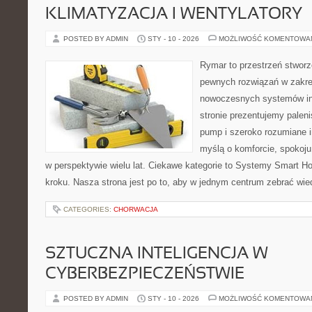
KLIMATYZACJA I WENTYLATORY
POSTED BY ADMIN
STY - 10 - 2026
MOŻLIWOŚĆ KOMENTOWA
Rymar to przestrzeń stworz
pewnych rozwiązań w zakre
nowoczesnych systemów in
stronie prezentujemy paleni
pump i szeroko rozumiane i
myślą o komforcie, spokoju
w perspektywie wielu lat. Ciekawe kategorie to Systemy Smart Ho
kroku. Nasza strona jest po to, aby w jednym centrum zebrać wied
CATEGORIES:
CHORWACJA
SZTUCZNA INTELIGENCJA W
CYBERBEZPIECZEŃSTWIE
POSTED BY ADMIN
STY - 10 - 2026
MOŻLIWOŚĆ KOMENTOWA