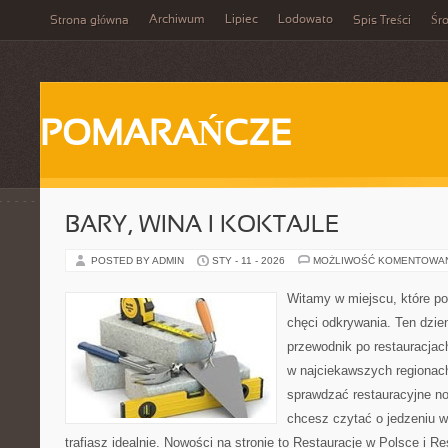
Archiwum
Lipiec
Lodowato
Strona główna
Spis Treści
Śr
POMARAŃCZE
BARY, WINA I KOKTAJLE
POSTED BY ADMIN
STY - 11 - 2026
MOŻLIWOŚĆ KOMENTOWA
Witamy w miejscu, które po
chęci odkrywania. Ten dzie
przewodnik po restauracjac
w najciekawszych regionach 
sprawdzać restauracyjne no
chcesz czytać o jedzeniu w
trafiasz idealnie. Nowości na stronie to Restauracje w Polsce i Res