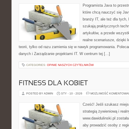
Programista Java to przest
które chcą nauczyć się Jav
branży IT, ale też dla tych,
szukają praktycznych techn
artykułów, a przede wszyst
realne scenariusze, dzięki 
teorii, tylko od razu zamienia się w nawyk programowania. Poleca
danych i Zarządzanie projektami IT. W centrum tej […]
CATEGORIES:
OPINIE NASZYCH CZYTELNIKÓW
FITNESS DLA KOBIET
POSTED BY ADMIN
STY - 10 - 2026
MOŻLIWOŚĆ KOMENTOWA
Cześć! Jeśli szukasz miejsc
strategią żywieniową i real
www.dawidulinski.pl został
aby prowadzić osoby z regio