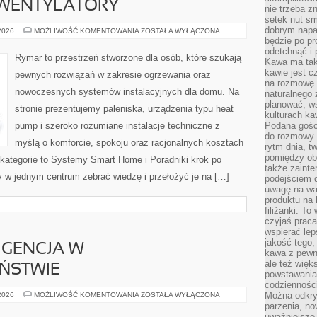
 WENTYLATORY
nie trzeba z
setek nut s
dobrym napar
KLIMATYZACJA
 2026
MOŻLIWOŚĆ KOMENTOWANIA
ZOSTAŁA WYŁĄCZONA
I
będzie po pr
WENTYLATORY
odetchnąć i 
Rymar to przestrzeń stworzone dla osób, które szukają
Kawa ma tak
kawie jest 
pewnych rozwiązań w zakresie ogrzewania oraz
na rozmowę.
nowoczesnych systemów instalacyjnych dla domu. Na
naturalnego 
planować, w
stronie prezentujemy paleniska, urządzenia typu heat
kulturach ka
pump i szeroko rozumiane instalacje techniczne z
Podana gośc
do rozmowy. 
myślą o komforcie, spokoju oraz racjonalnych kosztach
rytm dnia, t
pomiędzy ob
 kategorie to Systemy Smart Home i Poradniki krok po
także zainte
by w jednym centrum zebrać wiedzę i przełożyć je na […]
podejściem 
uwagę na war
produktu na 
filiżanki. T
czyjaś prac
wspierać lep
jakość tego,
IGENCJA W
kawa z pewne
ale też więk
ŃSTWIE
powstawania
codzienności
SZTUCZNA
Można odkry
 2026
MOŻLIWOŚĆ KOMENTOWANIA
ZOSTAŁA WYŁĄCZONA
INTELIGENCJA
parzenia, no
W
uważniejsze