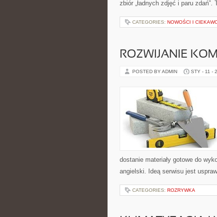
zbiór „ładnych zdjęć i paru zdań”. 
CATEGORIES:
NOWOŚCI I CIEKAW
ROZWIJANIE KOM
POSTED BY ADMIN
STY - 11 - 
dostanie materiały gotowe do wyko
angielski. Ideą serwisu jest uspra
CATEGORIES:
ROZRYWKA