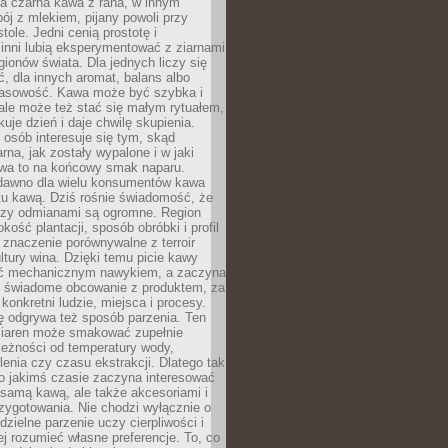
a czarna kawa z rana, w innym
pój z mlekiem, pijany powoli przy
ole. Jedni cenią prostotę i
 inni lubią eksperymentować z ziarnami
gionów świata. Dla jednych liczy się
, dla innych aromat, balans albo
wasowość. Kawa może być szybka i
ale może też stać się małym rytuałem,
kuje dzień i daje chwilę skupienia.
 osób interesuje się tym, skąd
rna, jak zostały wypalone i w jaki
wa to na końcowy smak naparu.
dawno dla wielu konsumentów kawa
tu kawą. Dziś rośnie świadomość, że
dzy odmianami są ogromne. Region
kość plantacji, sposób obróbki i profil
 znaczenie porównywalne z terroir
tury wina. Dzięki temu picie kawy
yć mechanicznym nawykiem, a zaczyna
 świadome obcowanie z produktem, za
 konkretni ludzie, miejsca i procesy.
ę odgrywa też sposób parzenia. Ten
ziaren może smakować zupełnie
leżności od temperatury wody,
lenia czy czasu ekstrakcji. Dlatego tak
o jakimś czasie zaczyna interesować
o samą kawą, ale także akcesoriami i
zygotowania. Nie chodzi wyłącznie o
ielne parzenie uczy cierpliwości i
ej rozumieć własne preferencje. To, co