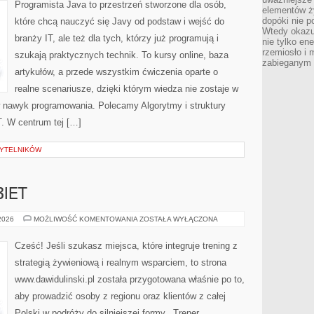
CYBERBEZPIECZEŃSTWIE
Programista Java to przestrzeń stworzone dla osób,
elementów ży
dopóki nie p
które chcą nauczyć się Javy od podstaw i wejść do
Wtedy okazuj
branży IT, ale też dla tych, którzy już programują i
nie tylko ene
rzemiosło i 
szukają praktycznych technik. To kursy online, baza
zabieganym 
artykułów, a przede wszystkim ćwiczenia oparte o
realne scenariusze, dzięki którym wiedza nie zostaje w
ę w nawyk programowania. Polecamy Algorytmy i struktury
T. W centrum tej […]
ZYTELNIKÓW
IET
FITNESS
 2026
MOŻLIWOŚĆ KOMENTOWANIA
ZOSTAŁA WYŁĄCZONA
DLA
KOBIET
Cześć! Jeśli szukasz miejsca, które integruje trening z
strategią żywieniową i realnym wsparciem, to strona
www.dawidulinski.pl została przygotowana właśnie po to,
aby prowadzić osoby z regionu oraz klientów z całej
Polski w podróży do silniejszej formy. „Trener