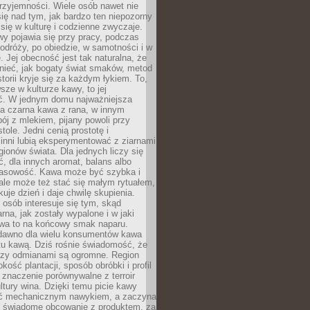
rzyjemności. Wiele osób nawet nie
ię nad tym, jak bardzo ten niepozorny
 się w kulturę i codzienne zwyczaje.
wy pojawia się przy pracy, podczas
odróży, po obiedzie, w samotności i w
. Jej obecność jest tak naturalna, że
nieć, jak bogaty świat smaków, metod
storii kryje się za każdym łykiem. To,
sze w kulturze kawy, to jej
ć. W jednym domu najważniejsza
a czarna kawa z rana, w innym
pój z mlekiem, pijany powoli przy
ole. Jedni cenią prostotę i
 inni lubią eksperymentować z ziarnami
gionów świata. Dla jednych liczy się
, dla innych aromat, balans albo
wasowość. Kawa może być szybka i
ale może też stać się małym rytuałem,
kuje dzień i daje chwilę skupienia.
 osób interesuje się tym, skąd
rna, jak zostały wypalone i w jaki
wa to na końcowy smak naparu.
dawno dla wielu konsumentów kawa
tu kawą. Dziś rośnie świadomość, że
dzy odmianami są ogromne. Region
kość plantacji, sposób obróbki i profil
 znaczenie porównywalne z terroir
tury wina. Dzięki temu picie kawy
yć mechanicznym nawykiem, a zaczyna
 świadome obcowanie z produktem, za