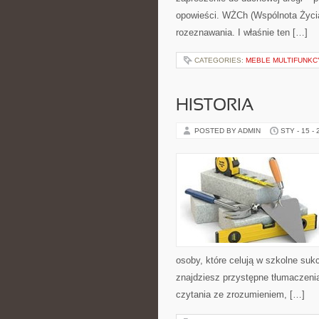
opowieści. WŻCh (Wspólnota Życia
rozeznawania. I właśnie ten […]
CATEGORIES:
MEBLE MULTIFUNKC
HISTORIA
POSTED BY ADMIN
STY - 15 -
osoby, które celują w szkolne suk
znajdziesz przystępne tłumaczenia
czytania ze zrozumieniem, […]