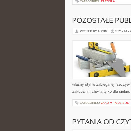
CATEGORIES:
ZAROSLA
POZOSTAŁE PUBL
POSTED BY ADMIN
STY - 14 -
własny styl w zabieganej rzeczyw
zakupami i chwilą tylko dla siebie
CATEGORIES:
ZAKUPY PLUS SIZE
PYTANIA OD CZ