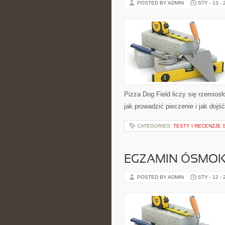
POSTED BY ADMIN
STY - 13 -
Pizza Dog Field liczy się rzemiosł
jak prowadzić pieczenie i jak doj
CATEGORIES:
TESTY I RECENZJE 
EGZAMIN ÓSMOK
POSTED BY ADMIN
STY - 12 -