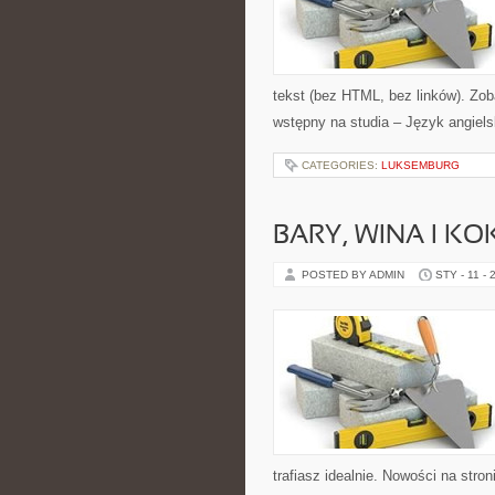
tekst (bez HTML, bez linków). Zo
wstępny na studia – Język angiels
CATEGORIES:
LUKSEMBURG
BARY, WINA I KO
POSTED BY ADMIN
STY - 11 - 
trafiasz idealnie. Nowości na stron