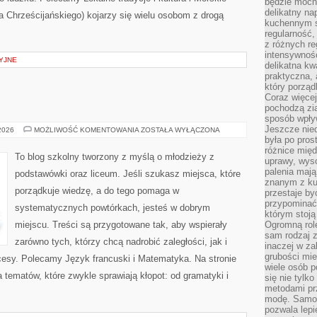
będzie mocn
delikatny na
 Chrześcijańskiego) kojarzy się wielu osobom z drogą
kuchennym st
regularność,
z różnych re
intensywność
YJNE
delikatna k
praktyczna, 
który porząd
Coraz więcej
pochodzą zia
sposób wpły
Jeszcze nie
HISTORIA
 2026
MOŻLIWOŚĆ KOMENTOWANIA
ZOSTAŁA WYŁĄCZONA
była po pros
różnice mię
To blog szkolny tworzony z myślą o młodzieży z
uprawy, wyso
palenia mają
podstawówki oraz liceum. Jeśli szukasz miejsca, które
znanym z kul
porządkuje wiedzę, a do tego pomaga w
przestaje b
przypominać
systematycznych powtórkach, jesteś w dobrym
którym stoją
miejscu. Treści są przygotowane tak, aby wspierały
Ogromną rol
sam rodzaj 
zarówno tych, którzy chcą nadrobić zaległości, jak i
inaczej w za
grubości mie
cesy. Polecamy Język francuski i Matematyka. Na stronie
wiele osób p
 tematów, które zwykle sprawiają kłopot: od gramatyki i
się nie tylk
metodami pr
modę. Samodz
pozwala lepi