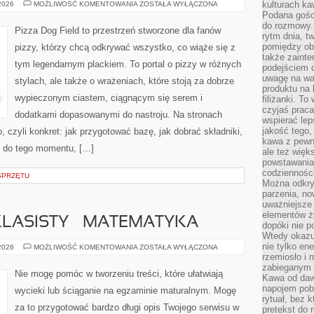
PYTANIA
kulturach ka
 2026
MOŻLIWOŚĆ KOMENTOWANIA
ZOSTAŁA WYŁĄCZONA
OD
Podana gośc
CZYTELNIKÓW
do rozmowy. 
Pizza Dog Field to przestrzeń stworzone dla fanów
rytm dnia, t
pomiędzy ob
pizzy, którzy chcą odkrywać wszystko, co wiąże się z
także zainte
tym legendarnym plackiem. To portal o pizzy w różnych
podejściem 
uwagę na war
stylach, ale także o wrażeniach, które stoją za dobrze
produktu na 
wypieczonym ciastem, ciągnącym się serem i
filiżanki. T
czyjaś prac
dodatkami dopasowanymi do nastroju. Na stronach
wspierać lep
jakość tego,
o, czyli konkret: jak przygotować bazę, jak dobrać składniki,
kawa z pewne
ść do tego momentu, […]
ale też więk
powstawania
codzienności
SPRZĘTU
Można odkry
parzenia, no
uważniejsze
elementów ży
LASISTY – MATEMATYKA
dopóki nie p
Wtedy okazuj
nie tylko ene
EGZAMIN
 2026
MOŻLIWOŚĆ KOMENTOWANIA
ZOSTAŁA WYŁĄCZONA
ÓSMOKLASISTY
rzemiosło i 
–
zabieganym 
MATEMATYKA
Nie mogę pomóc w tworzeniu treści, które ułatwiają
Kawa od dawn
napojem pob
wycieki lub ściąganie na egzaminie maturalnym. Mogę
rytuał, bez 
za to przygotować bardzo długi opis Twojego serwisu w
pretekst do 