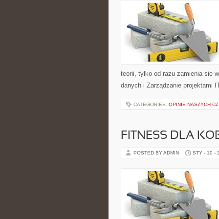
teorii, tylko od razu zamienia si
danych i Zarządzanie projektami I
CATEGORIES:
OPINIE NASZYCH C
FITNESS DLA KOB
POSTED BY ADMIN
STY - 10 -