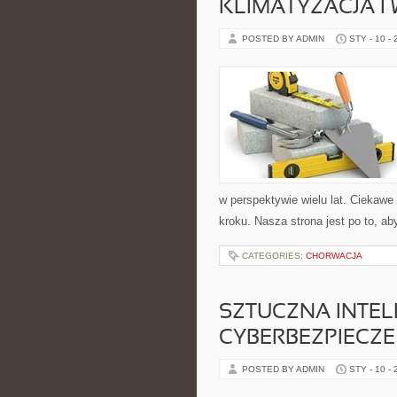
KLIMATYZACJA I
POSTED BY ADMIN
STY - 10 -
w perspektywie wielu lat. Ciekawe
kroku. Nasza strona jest po to, a
CATEGORIES:
CHORWACJA
SZTUCZNA INTEL
CYBERBEZPIECZE
POSTED BY ADMIN
STY - 10 -