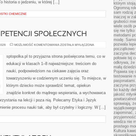
To historia o jedzeniu, w której […]
którym stoją
Ogromną rol
sam rodzaj 
OSTKI CHEMICZNE
inaczej w za
grubości mie
wiele osób p
się nie tylk
PETENCJI SPOŁECZNYCH
metodami pr
modę. Samodz
pozwala lepi
ROZWIJANIE
2026
MOŻLIWOŚĆ KOMENTOWANIA
ZOSTAŁA WYŁĄCZONA
KOMPETENCJI
początkowo 
SPOŁECZNYCH
zaczyna dec
sptopolka.pl to przyjazna strona poświęcona temu, co w
połowie tej 
odkrywa, że 
edukacji w klasach 1–8 najważniejsze: treściom do
małą dziedzi
nauki, podpowiedziom na ciekawe zajęcia oraz
Pojawia się
testowanie n
towarzyszeniu w codziennym uczeniu się. To miejsce, w
pasjonatami
zaczyna pr
którym dziecko może sprawdzić temat, opiekun
bo każdy det
znajdzie konkret do mądrego wspierania, a wychowawca
jakość młynk
powtarzalnoś
rzystania na lekcji i poza nią. Polecamy Etyka i Język
sprawiają, ż
wnienie procesu nauki tak, aby był czytelny i logiczny. W […]
wyjątkowego
zapominać, ż
przyjemność
wiedza nie m
prostego mo
Kultura kaw
skomplikowan