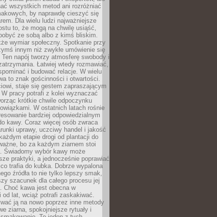
nać wszystkich metod ani rozróżniać
makowych, by naprawdę cieszyć się
em. Dla wielu ludzi najważniejsze
ostu to, że mogą na chwilę usiąść,
pobyć ze sobą albo z kimś bliskim.
że wymiar społeczny. Spotkanie przy
czymś innym niż zwykłe umówienie się
 Ten napój tworzy atmosferę swobody i
zatrzymania. Łatwiej wtedy rozmawiać,
spominać i budować relacje. W wielu
wa to znak gościnności i otwartości.
iowi, staje się gestem zapraszającym
W pracy potrafi z kolei wyznaczać
worząc krótkie chwile odpoczynku
owiązkami. W ostatnich latach rośnie
resowanie bardziej odpowiedzialnym
do kawy. Coraz więcej osób zwraca
unki uprawy, uczciwy handel i jakość
każdym etapie drogi od plantacji do
o ważne, bo za każdym ziarnem stoi
a. Świadomy wybór kawy może
sze praktyki, a jednocześnie poprawiać
 co trafia do kubka. Dobrze wypalona
go źródła to nie tylko lepszy smak,
szy szacunek dla całego procesu jej
. Choć kawa jest obecna w
 od lat, wciąż potrafi zaskakiwać.
wać ją na nowo poprzez inne metody
we ziarna, spokojniejsze rytuały i
 smakowanie. To jeden z tych