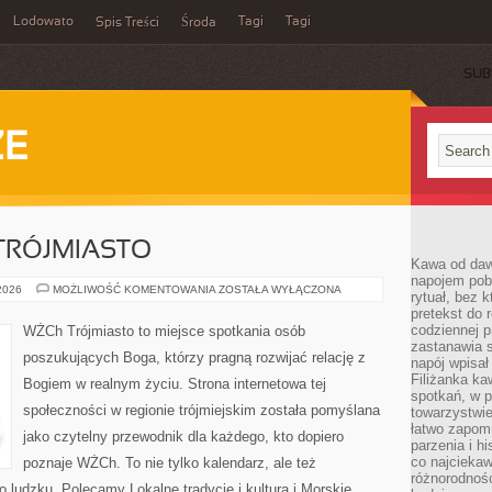
Lodowato
Tagi
Tagi
Spis Treści
Środa
SUB
ZE
TRÓJMIASTO
Kawa od dawn
napojem pob
PODRÓŻE
 2026
MOŻLIWOŚĆ KOMENTOWANIA
ZOSTAŁA WYŁĄCZONA
rytuał, bez 
POZA
pretekst do 
TRÓJMIASTO
codziennej p
WŻCh Trójmiasto to miejsce spotkania osób
zastanawia s
poszukujących Boga, którzy pragną rozwijać relację z
napój wpisał
Filiżanka ka
Bogiem w realnym życiu. Strona internetowa tej
spotkań, w p
społeczności w regionie trójmiejskim została pomyślana
towarzystwie
łatwo zapom
jako czytelny przewodnik dla każdego, kto dopiero
parzenia i hi
co najciekaw
poznaje WŻCh. To nie tylko kalendarz, ale też
różnorodnoś
o ludzku. Polecamy Lokalne tradycje i kultura i Morskie