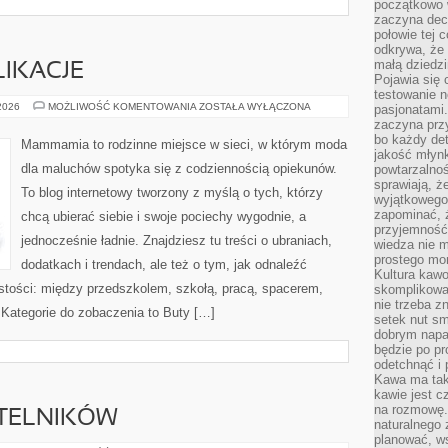
początkowo 
zaczyna dec
połowie tej 
odkrywa, że 
małą dziedzi
IKACJE
Pojawia się
testowanie n
POZOSTAŁE
 2026
MOŻLIWOŚĆ KOMENTOWANIA
ZOSTAŁA WYŁĄCZONA
pasjonatami
PUBLIKACJE
zaczyna pr
bo każdy det
Mammamia to rodzinne miejsce w sieci, w którym moda
jakość młynk
dla maluchów spotyka się z codziennością opiekunów.
powtarzalnoś
sprawiają, ż
To blog internetowy tworzony z myślą o tych, którzy
wyjątkowego
zapominać, ż
chcą ubierać siebie i swoje pociechy wygodnie, a
przyjemność
jednocześnie ładnie. Znajdziesz tu treści o ubraniach,
wiedza nie m
prostego mo
dodatkach i trendach, ale też o tym, jak odnaleźć
Kultura kaw
istości: między przedszkolem, szkołą, pracą, spacerem,
skomplikowan
nie trzeba z
. Kategorie do zobaczenia to Buty […]
setek nut s
dobrym napar
będzie po pr
odetchnąć i 
Kawa ma tak
kawie jest 
na rozmowę.
YTELNIKÓW
naturalnego 
planować, w