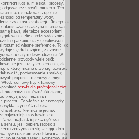
 konkretni ludzie, miejsca i procesy.
ę odgrywa też sposób parzenia. Ten
ziaren może smakować zupełnie
leżności od temperatury wody,
lenia czy czasu ekstrakcji. Dlatego tak
o jakimś czasie zaczyna interesować
o samą kawą, ale także akcesoriami i
zygotowania. Nie chodzi wyłącznie o
ielne parzenie uczy cierpliwości i
ej rozumieć własne preferencje. To, co
wydaje się drobiazgiem, z czasem
ydować o całym doświadczeniu. W
codziennej przygody wiele osób
kawa nie jest już tylko tłem dnia, ale
ną, w której można stale się rozwijać.
 ciekawość, porównywanie smaków,
owych proporcji i rozmowy z innymi
. Wtedy domowy kącik kawowy
zypominać
serwis dla profesjonalistów
al ma znaczenie: świeżość ziaren,
a, precyzja odmierzania i
ć procesu. To właśnie te szczegóły
e zwykła czynność nabiera
 charakteru. Nie można jednak
e najważniejsza w kawie jest
. Nawet najbardziej szczegółowa
a sensu, jeśli odbiera radość z
mentu zatrzymania się w ciągu dnia.
owa bywa czasem przedstawiana jako
y świat pełen zasad i ekspertów, ale