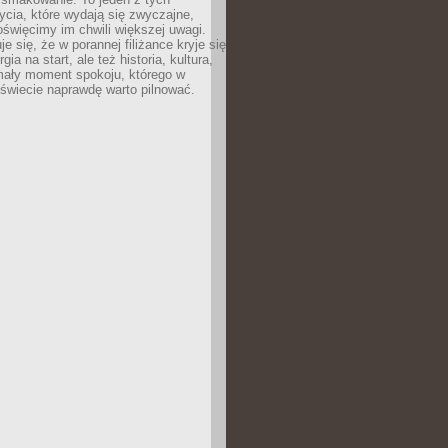
cia, które wydają się zwyczajne,
oświęcimy im chwili większej uwagi.
e się, że w porannej filiżance kryje się
rgia na start, ale też historia, kultura,
mały moment spokoju, którego w
świecie naprawdę warto pilnować.