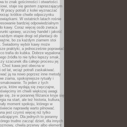
wa to znak gościnności i otwartości.
iowi, staje się gestem zapraszającym
W pracy potrafi z kolei wyznaczać
worząc krótkie chwile odpoczynku
owiązkami. W ostatnich latach rośnie
resowanie bardziej odpowiedzialnym
do kawy. Coraz więcej osób zwraca
unki uprawy, uczciwy handel i jakość
każdym etapie drogi od plantacji do
o ważne, bo za każdym ziarnem stoi
a. Świadomy wybór kawy może
sze praktyki, a jednocześnie poprawiać
 co trafia do kubka. Dobrze wypalona
go źródła to nie tylko lepszy smak,
szy szacunek dla całego procesu jej
. Choć kawa jest obecna w
 od lat, wciąż potrafi zaskakiwać.
wać ją na nowo poprzez inne metody
we ziarna, spokojniejsze rytuały i
 smakowanie. To jeden z tych
cia, które wydają się zwyczajne,
oświęcimy im chwili większej uwagi.
e się, że w porannej filiżance kryje się
rgia na start, ale też historia, kultura,
mały moment spokoju, którego w
świecie naprawdę warto pilnować.
a jest czymś więcej niż tylko
udzającym. Dla jednych to poranny
którego trudno zacząć dzień, dla innych
rozmowy, chwila przerwy albo element