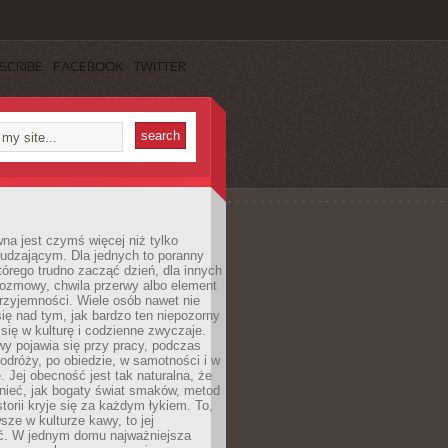
SCRIBE
FACEBOOK
TWITTER
a jest czymś więcej niż tylko
udzającym. Dla jednych to poranny
którego trudno zacząć dzień, dla innych
rozmowy, chwila przerwy albo element
rzyjemności. Wiele osób nawet nie
ię nad tym, jak bardzo ten niepozorny
 się w kulturę i codzienne zwyczaje.
wy pojawia się przy pracy, podczas
odróży, po obiedzie, w samotności i w
. Jej obecność jest tak naturalna, że
nieć, jak bogaty świat smaków, metod
storii kryje się za każdym łykiem. To,
sze w kulturze kawy, to jej
ć. W jednym domu najważniejsza