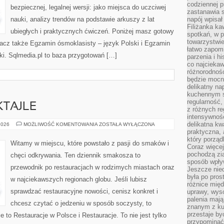
codziennej p
bezpiecznej, legalnej wersji: jako miejsca do uczciwej
zastanawia s
nauki, analizy trendów na podstawie arkuszy z lat
napój wpisał
Filiżanka ka
ubiegłych i praktycznych ćwiczeń. Poniżej masz gotowy
spotkań, w p
towarzystwie
bacz także Egzamin ósmoklasisty – język Polski i Egzamin
łatwo zapom
ki. Sqlmedia.pl to baza przygotowań […]
parzenia i hi
co najciekaw
różnorodnoś
będzie mocn
delikatny na
kuchennym st
regularność,
KTAJLE
z różnych re
intensywność
delikatna k
BARY,
2026
MOŻLIWOŚĆ KOMENTOWANIA
ZOSTAŁA WYŁĄCZONA
WINA
praktyczna, 
I
który porząd
KOKTAJLE
Witamy w miejscu, które powstało z pasji do smaków i
Coraz więcej
pochodzą zia
chęci odkrywania. Ten dziennik smakosza to
sposób wpły
przewodnik po restauracjach w rodzimych miastach oraz
Jeszcze nie
była po pros
w najciekawszych regionach globu. Jeśli lubisz
różnice mię
sprawdzać restauracyjne nowości, cenisz konkret i
uprawy, wyso
palenia mają
chcesz czytać o jedzeniu w sposób soczysty, to
znanym z kul
przestaje b
ie to Restauracje w Polsce i Restauracje. To nie jest tylko
przypominać