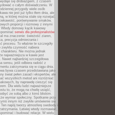
wydaje się drobiazgiem, z czasem
ydować o całym doświadczeniu. W
codziennej przygody wiele osób
kawa nie jest już tylko tłem dnia, ale
ną, w której można stale się rozwijać.
 ciekawość, porównywanie smaków,
owych proporcji i rozmowy z innymi
. Wtedy domowy kącik kawowy
zypominać
serwis dla profesjonalistów
al ma znaczenie: świeżość ziaren,
a, precyzja odmierzania i
ć procesu. To właśnie te szczegóły
e zwykła czynność nabiera
 charakteru. Nie można jednak
e najważniejsza w kawie jest
. Nawet najbardziej szczegółowa
a sensu, jeśli odbiera radość z
mentu zatrzymania się w ciągu dnia.
owa bywa czasem przedstawiana jako
y świat pełen zasad i ekspertów, ale
nać wszystkich metod ani rozróżniać
makowych, by naprawdę cieszyć się
em. Dla wielu ludzi najważniejsze
ostu to, że mogą na chwilę usiąść,
pobyć ze sobą albo z kimś bliskim.
że wymiar społeczny. Spotkanie przy
czymś innym niż zwykłe umówienie się
 Ten napój tworzy atmosferę swobody i
zatrzymania. Łatwiej wtedy rozmawiać,
spominać i budować relacje. W wielu