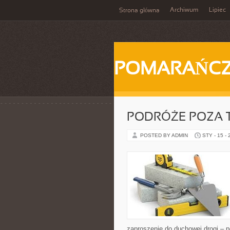
Archiwum
Lipiec
Strona główna
POMARAŃC
PODRÓŻE POZA 
POSTED BY ADMIN
STY - 15 -
zaproszenie do duchowej drogi – p