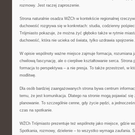
rozmowy. Jest raczej zaproszenie.
Strona naturalnie osadza WŻCh w kontekście regionalnej rzeczyw
duchowość rozgrywa się w konkretach: studia, codzienny pośpiec
Trójmiasto pokazuje, że można żyć głęboko także w rytmie miast
duchowość, która nie ucieka od świata, tylko uzdrawia spojrzenie.
W opisie wspólnoty ważne miejsce zajmuje formacja, rozumiana j
chwilową fascynację, ale o cierpliwe kształtowanie serca. Stron
formacja to perspektywa – a nie presja. To także przestrzeń, w k
modlitwę.
Dla osób bardziej zaangażowanych strona bywa centrum informacji
temu, że jest komunikacja. Dlatego na stronie mogą pojawiać się z
planowanie. To szczególnie cenne, gdy życie pędzi, a jednocześn
czas na spotkanie.
WŻCh Trójmiasto prezentuje też wspólnotę jako miejsce, gdzie wa
Spotkania, rozmowy, dzielenie – to wszystko wymaga zaufania. St