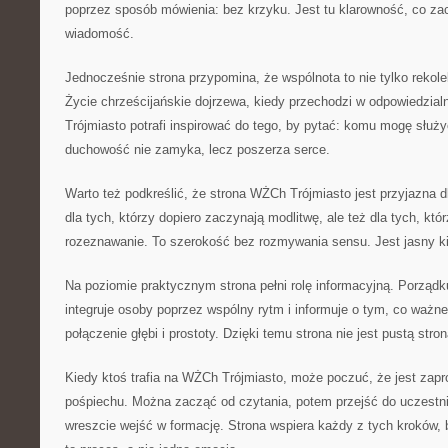
poprzez sposób mówienia: bez krzyku. Jest tu klarowność, co za
wiadomość.
Jednocześnie strona przypomina, że wspólnota to nie tylko rekolek
Życie chrześcijańskie dojrzewa, kiedy przechodzi w odpowiedzia
Trójmiasto potrafi inspirować do tego, by pytać: komu mogę służy
duchowość nie zamyka, lecz poszerza serce.
Warto też podkreślić, że strona WŻCh Trójmiasto jest przyjazna 
dla tych, którzy dopiero zaczynają modlitwę, ale też dla tych, któ
rozeznawanie. To szerokość bez rozmywania sensu. Jest jasny k
Na poziomie praktycznym strona pełni rolę informacyjną. Porządku
integruje osoby poprzez wspólny rytm i informuje o tym, co ważne
połączenie głębi i prostoty. Dzięki temu strona nie jest pustą str
Kiedy ktoś trafia na WŻCh Trójmiasto, może poczuć, że jest zapr
pośpiechu. Można zacząć od czytania, potem przejść do uczestn
wreszcie wejść w formację. Strona wspiera każdy z tych kroków,