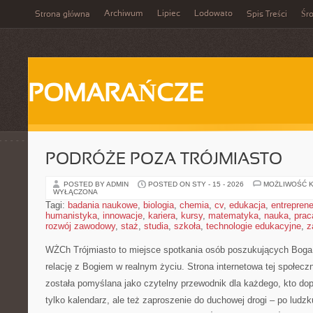
Archiwum
Lipiec
Lodowato
Strona główna
Spis Treści
Śr
POMARAŃCZE
PODRÓŻE POZA TRÓJMIASTO
POSTED BY ADMIN
POSTED ON STY - 15 - 2026
MOŻLIWOŚĆ 
WYŁĄCZONA
Tagi:
badania naukowe
,
biologia
,
chemia
,
cv
,
edukacja
,
entreprene
humanistyka
,
innowacje
,
kariera
,
kursy
,
matematyka
,
nauka
,
prac
rozwój zawodowy
,
staż
,
studia
,
szkoła
,
technologie edukacyjne
,
z
WŻCh Trójmiasto to miejsce spotkania osób poszukujących Boga,
relację z Bogiem w realnym życiu. Strona internetowa tej społeczn
została pomyślana jako czytelny przewodnik dla każdego, kto do
tylko kalendarz, ale też zaproszenie do duchowej drogi – po lud