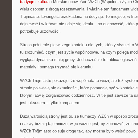
tradycje i kultura
i Morskie opowieści. WŻCh (Wspólnota Życia Chr
wielu osobom z drogą rozeznawania. I właśnie ten fundament wid
Trójmiasto: Ewangelia przekładana na decyzje. To miejsce, w kt
dojrzewać i w którym nie udaje się ideału – bo duchowość, która 
potrzebuje uczciwości.
Strona pełni rolę pierwszego kontaktu dla tych, którzy słyszeli
tu zrozumieć, czym jest życie wspólnotowe, na czym polega modli
wygląda dynamika małej grupy. Jednocześnie to tablica ogłoszeń 
materiały i pomaga trzymać się kierunku.
WŻCh Trójmiasto pokazuje, że wspólnota to więzi, ale też syste
stronie pojawiają się aktualności, które pomagają być w kontakcie
którym łatwiej zorganizować codzienność. W tle jest zawsze ta 
jest luksusem – tylko kompasem.
Dużą wartością strony jest to, że tłumaczy WŻCh w sposób zrozum
i nazwy brzmią tajemniczo, więc ważne jest, by zobaczyć, że ch
WŻCh Trójmiasto opisuje drogę tak, aby można było wejść powol