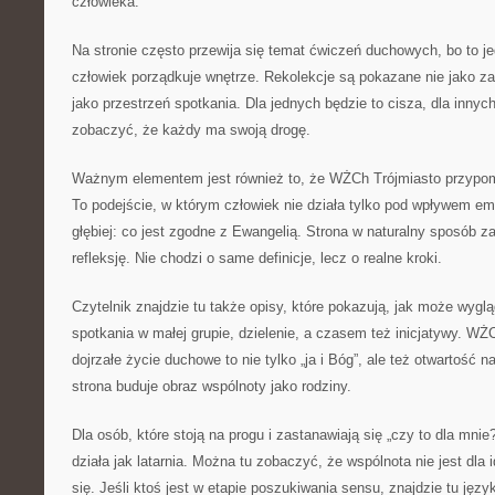
człowieka.
Na stronie często przewija się temat ćwiczeń duchowych, bo to je
człowiek porządkuje wnętrze. Rekolekcje są pokazane nie jako za
jako przestrzeń spotkania. Dla jednych będzie to cisza, dla inn
zobaczyć, że każdy ma swoją drogę.
Ważnym elementem jest również to, że WŻCh Trójmiasto przypo
To podejście, w którym człowiek nie działa tylko pod wpływem emo
głębiej: co jest zgodne z Ewangelią. Strona w naturalny sposób z
refleksję. Nie chodzi o same definicje, lecz o realne kroki.
Czytelnik znajdzie tu także opisy, które pokazują, jak może wygl
spotkania w małej grupie, dzielenie, a czasem też inicjatywy. WŻ
dojrzałe życie duchowe to nie tylko „ja i Bóg”, ale też otwartość 
strona buduje obraz wspólnoty jako rodziny.
Dla osób, które stoją na progu i zastanawiają się „czy to dla mni
działa jak latarnia. Można tu zobaczyć, że wspólnota nie jest dla 
się. Jeśli ktoś jest w etapie poszukiwania sensu, znajdzie tu języ