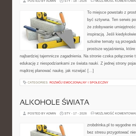
POSTED BY ADMIN
STY - 18 - 2026
MOŻLIWOŚĆ KOMENTOWA
To miejsce powstało z prost
być sztywna. Ten serwis p
że zdobywanie umiejętnośc
inspiracją. Jeśli kiedykolwi
szkolne tematy są przegada
prostsze wyjaśnienia, któr
najbardziej tajemnicze zagadnienia. Na stronie czeka połączenie t
edukację z niespodziankami ze świata nauki. Z jednej strony pojaw
mądrzej planować naukę, jak rozwijać […]
CATEGORIES:
ROZWÓJ EMOCJONALNY I SPOŁECZNY
ALKOHOLE ŚWIATA
POSTED BY ADMIN
STY - 17 - 2026
MOŻLIWOŚĆ KOMENTOWA
zrobdrinka.pl to wygodne mi
bez stresu przygotować nie