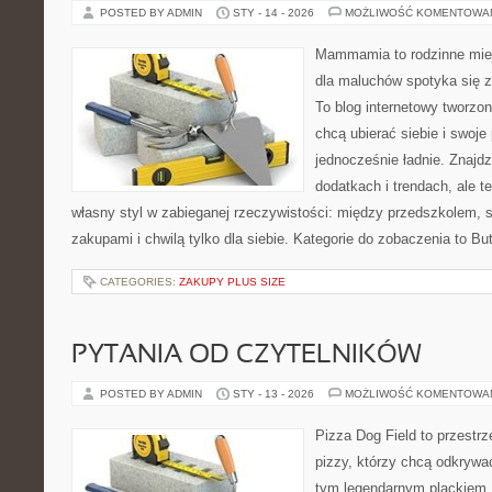
POSTED BY ADMIN
STY - 14 - 2026
MOŻLIWOŚĆ KOMENTOWA
Mammamia to rodzinne miej
dla maluchów spotyka się 
To blog internetowy tworzon
chcą ubierać siebie i swoje
jednocześnie ładnie. Znajdz
dodatkach i trendach, ale t
własny styl w zabieganej rzeczywistości: między przedszkolem, 
zakupami i chwilą tylko dla siebie. Kategorie do zobaczenia to Bu
CATEGORIES:
ZAKUPY PLUS SIZE
PYTANIA OD CZYTELNIKÓW
POSTED BY ADMIN
STY - 13 - 2026
MOŻLIWOŚĆ KOMENTOWA
Pizza Dog Field to przestr
pizzy, którzy chcą odkrywa
tym legendarnym plackiem. 