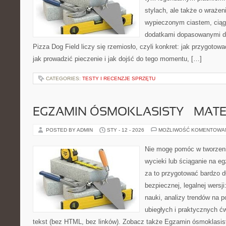
stylach, ale także o wrażen
wypieczonym ciastem, ciąg
dodatkami dopasowanymi do
Pizza Dog Field liczy się rzemiosło, czyli konkret: jak przygotowa
jak prowadzić pieczenie i jak dojść do tego momentu, […]
CATEGORIES:
TESTY I RECENZJE SPRZĘTU
EGZAMIN ÓSMOKLASISTY – MAT
POSTED BY ADMIN
STY - 12 - 2026
MOŻLIWOŚĆ KOMENTOWA
Nie mogę pomóc w tworzeniu 
wycieki lub ściąganie na 
za to przygotować bardzo d
bezpiecznej, legalnej wersj
nauki, analizy trendów na p
ubiegłych i praktycznych ć
tekst (bez HTML, bez linków). Zobacz także Egzamin ósmoklasist