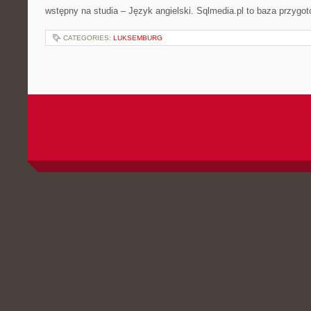
wstępny na studia – Język angielski. Sqlmedia.pl to baza przygo
CATEGORIES:
LUKSEMBURG