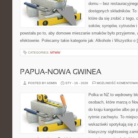
domu – bez restauracyjnego
dostępnych składników. To 
które da się zrobić z tego,
soków, syropów, cytrusów i
powstała po to, aby domowe mieszanie smaków było przyjemne, 
efektownie. Polecamy takie kategorie jak: Alkohole i Wszystko o 
CATEGORIES:
MTWW
PAPUA-NOWA GWINEA
POSTED BY ADMIN
STY - 16 - 2026
MOŻLIWOŚĆ KOMENTOWA
Polka w NZ to wędrowny bl
osobach, które marzą o Now
do kraju kangurów albo po 
rytmie zachwytu. To miejsc
wskazówki spotykają się z r
klasyczny sightseeing zamie