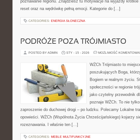
poznawanie regionu. Znajdziesz tu motywacje na wyjazdy krótkie i 
reset oraz na wędrówkę pełną emocji. Kategorie do […]
CATEGORIES:
ENERGIA SŁONECZNA
PODRÓŻE POZA TRÓJMIASTO
POSTED BY ADMIN
STY - 15 - 2026
MOŻLIWOŚĆ KOMENTOWA
WŻCh Trójmiasto to miejsc
poszukujących Boga, którzy
Bogiem w realnym życiu. St
społeczności w regionie tr
jako czytelny przewodnik dl
poznaje WŻCh. To nie tylko 
zaproszenie do duchowej drogi – po ludzku. Polecamy Lokalne trad
opowieści. WŻCh (Wspólnota Życia Chrześcijańskiego) kojarzy si
rozeznawania. I właśnie ten […]
CATEGORIES:
MEBLE MULTIFUNKCYJNE