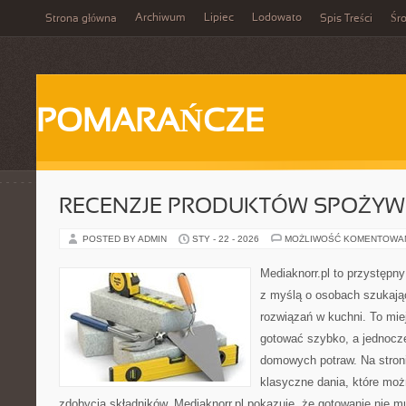
Archiwum
Lipiec
Lodowato
Strona główna
Spis Treści
Śr
POMARAŃCZE
RECENZJE PRODUKTÓW SPOŻY
POSTED BY ADMIN
STY - 22 - 2026
MOŻLIWOŚĆ KOMENTOWA
Mediaknorr.pl to przystępny
z myślą o osobach szukaj
rozwiązań w kuchni. To miej
gotować szybko, a jednocz
domowych potraw. Na stroni
klasyczne dania, które moż
zdobycia składników. Mediaknorr.pl pokazuje, że gotowanie nie 