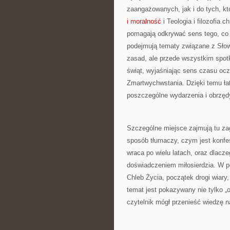
zaangażowanych, jak i do tych, kt
i moralność
i Teologia i filozofia 
pomagają odkrywać sens tego, co 
podejmują tematy związane z Słow
zasad, ale przede wszystkim spot
świąt, wyjaśniając sens czasu ocz
Zmartwychwstania. Dzięki temu łat
poszczególne wydarzenia i obrzęd
Szczególne miejsce zajmują tu za
sposób tłumaczy, czym jest konfesj
wraca po wielu latach, oraz dlacze
doświadczeniem miłosierdzia. W 
Chleb Życia, początek drogi wiary
temat jest pokazywany nie tylko „o
czytelnik mógł przenieść wiedzę n