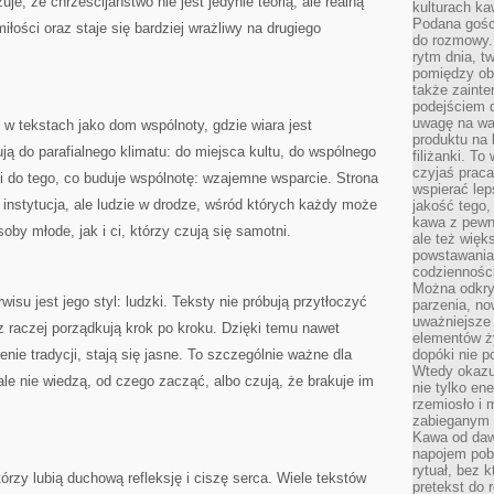
je, że chrześcijaństwo nie jest jedynie teorią, ale realną
kulturach ka
Podana gośc
iłości oraz staje się bardziej wrażliwy na drugiego
do rozmowy. 
rytm dnia, t
pomiędzy ob
także zainte
podejściem 
uwagę na war
 w tekstach jako dom wspólnoty, gdzie wiara jest
produktu na 
 do parafialnego klimatu: do miejsca kultu, do wspólnego
filiżanki. T
czyjaś prac
i do tego, co buduje wspólnotę: wzajemne wsparcie. Strona
wspierać lep
o instytucja, ale ludzie w drodze, wśród których każdy może
jakość tego,
kawa z pewne
by młode, jak i ci, którzy czują się samotni.
ale też więk
powstawania
codzienności
Można odkry
su jest jego styl: ludzki. Teksty nie próbują przytłoczyć
parzenia, no
uważniejsze
cz raczej porządkują krok po kroku. Dzięki temu nawet
elementów ży
enie tradycji, stają się jasne. To szczególnie ważne dla
dopóki nie p
Wtedy okazuj
ale nie wiedzą, od czego zacząć, albo czują, że brakuje im
nie tylko ene
rzemiosło i 
zabieganym 
Kawa od dawn
napojem pob
rytuał, bez 
tórzy lubią duchową refleksję i ciszę serca. Wiele tekstów
pretekst do 