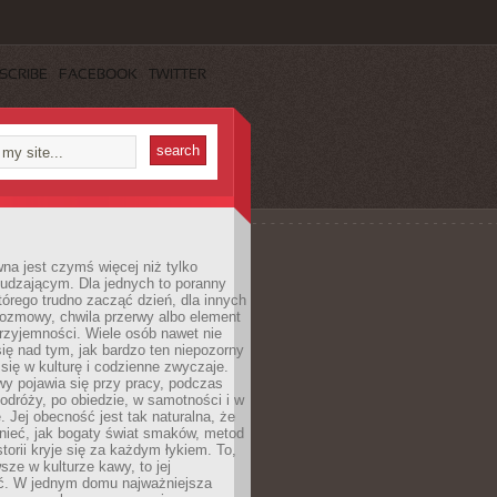
SCRIBE
FACEBOOK
TWITTER
a jest czymś więcej niż tylko
udzającym. Dla jednych to poranny
którego trudno zacząć dzień, dla innych
rozmowy, chwila przerwy albo element
rzyjemności. Wiele osób nawet nie
ię nad tym, jak bardzo ten niepozorny
 się w kulturę i codzienne zwyczaje.
wy pojawia się przy pracy, podczas
odróży, po obiedzie, w samotności i w
. Jej obecność jest tak naturalna, że
nieć, jak bogaty świat smaków, metod
storii kryje się za każdym łykiem. To,
sze w kulturze kawy, to jej
ć. W jednym domu najważniejsza