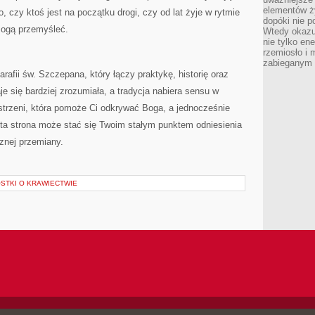
elementów ży
o, czy ktoś jest na początku drogi, czy od lat żyje w rytmie
dopóki nie p
omogą przemyśleć.
Wtedy okazuj
nie tylko ene
rzemiosło i 
zabieganym 
 parafii św. Szczepana, który łączy praktykę, historię oraz
je się bardziej zrozumiała, a tradycja nabiera sensu w
strzeni, która pomoże Ci odkrywać Boga, a jednocześnie
 ta strona może stać się Twoim stałym punktem odniesienia
znej przemiany.
OSTKI O KRAWIECTWIE