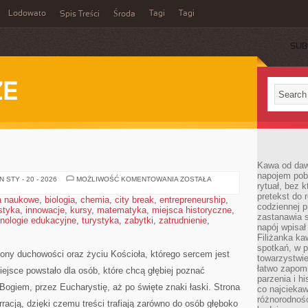
Lodowato
Tagi
Tagi
Spis Treści
Środa
SUB
ZE
Kawa od dawn
napojem pob
SZCZEPAN
 STY - 20 - 2026
MOŻLIWOŚĆ KOMENTOWANIA
ZOSTAŁA
rytuał, bez 
pretekst do 
a naukowe
,
biologia
,
chemia
,
city break
,
entrepreneurship
,
codziennej p
styka
,
innowacje
,
kursy
,
matematyka
,
miejsca historyczne
,
zastanawia s
nologie edukacyjne
,
turystyka
,
zabytki
,
zatrudnienie
,
napój wpisał
Filiżanka ka
spotkań, w p
ony duchowości oraz życiu Kościoła, którego sercem jest
towarzystwie
łatwo zapom
iejsce powstało dla osób, które chcą głębiej poznać
parzenia i hi
ogiem, przez Eucharystię, aż po święte znaki łaski. Strona
co najciekaw
różnorodnoś
racją, dzięki czemu treści trafiają zarówno do osób głęboko