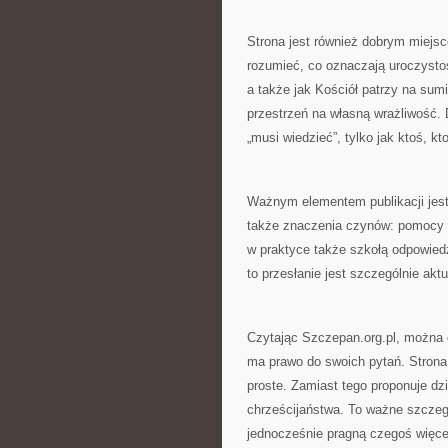
Strona jest również dobrym miejsce
rozumieć, co oznaczają uroczystoś
a także jak Kościół patrzy na sum
przestrzeń na własną wrażliwość. D
„musi wiedzieć”, tylko jak ktoś, k
Ważnym elementem publikacji jest 
także znaczenia czynów: pomocy p
w praktyce także szkołą odpowiedzi
to przesłanie jest szczególnie akt
Czytając Szczepan.org.pl, można o
ma prawo do swoich pytań. Strona n
proste. Zamiast tego proponuje dz
chrześcijaństwa. To ważne szczeg
jednocześnie pragną czegoś więcej