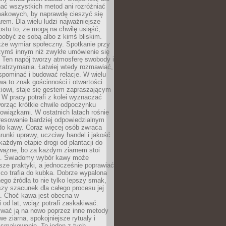
nać wszystkich metod ani rozróżniać
makowych, by naprawdę cieszyć się
em. Dla wielu ludzi najważniejsze
ostu to, że mogą na chwilę usiąść,
pobyć ze sobą albo z kimś bliskim.
że wymiar społeczny. Spotkanie przy
czymś innym niż zwykłe umówienie się
 Ten napój tworzy atmosferę swobody i
zatrzymania. Łatwiej wtedy rozmawiać,
spominać i budować relacje. W wielu
wa to znak gościnności i otwartości.
iowi, staje się gestem zapraszającym
W pracy potrafi z kolei wyznaczać
worząc krótkie chwile odpoczynku
owiązkami. W ostatnich latach rośnie
resowanie bardziej odpowiedzialnym
do kawy. Coraz więcej osób zwraca
unki uprawy, uczciwy handel i jakość
każdym etapie drogi od plantacji do
o ważne, bo za każdym ziarnem stoi
a. Świadomy wybór kawy może
sze praktyki, a jednocześnie poprawiać
 co trafia do kubka. Dobrze wypalona
go źródła to nie tylko lepszy smak,
szy szacunek dla całego procesu jej
. Choć kawa jest obecna w
 od lat, wciąż potrafi zaskakiwać.
wać ją na nowo poprzez inne metody
we ziarna, spokojniejsze rytuały i
 smakowanie. To jeden z tych