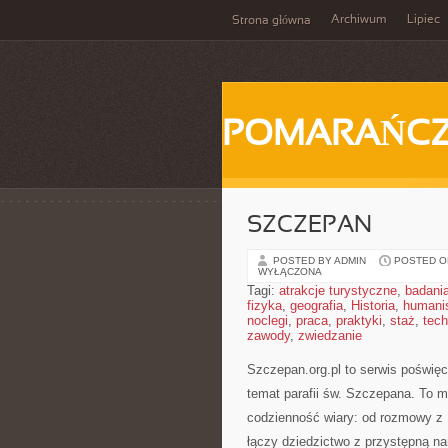
Archiwum
Lipiec
Strona główna
POMARAŃC
SZCZEPAN
POSTED BY ADMIN
POSTED ON
WYŁĄCZONA
Tagi:
atrakcje turystyczne
,
badani
fizyka
,
geografia
,
Historia
,
humani
noclegi
,
praca
,
praktyki
,
staż
,
tech
zawody
,
zwiedzanie
Szczepan.org.pl to serwis poświęc
temat parafii św. Szczepana. To m
codzienność wiary: od rozmowy z B
łączy dziedzictwo z przystępną nar