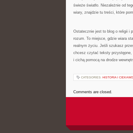
świeże światło. Niezależnie od teg
wiary, znajdzie tu treści, które p
Ostatecznie jest to blog o religii i
rozum. To miejsce, gdzie wiara sta
realnym życiu. Jeśli szukasz prze
chcesz czytać teksty przystępne,
i cichą pomocą na drodze wewnętr
CATEGORIES:
HISTORIA I CIEKAW
Comments are closed.