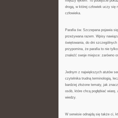
między lękiem. To podejście pokazu
drogą, w której człowiek uczy się m
człowieka.
Parafia św. Szczepana pojawia się
przeżywana razem. Wpisy nawiązują
świętowania, do dni szczególnych 
przypomina, że parafia to nie tylk
znaleźć swoje miejsce: zarówno oso
Jednym z największych atutów serwi
czytelnika trudną terminologią, le
bardziej złożone tematy, jak znacz
osób, które chcą pogłębiać wiarę, 
wiedzy.
W serwisie odnajdą się także ci, k