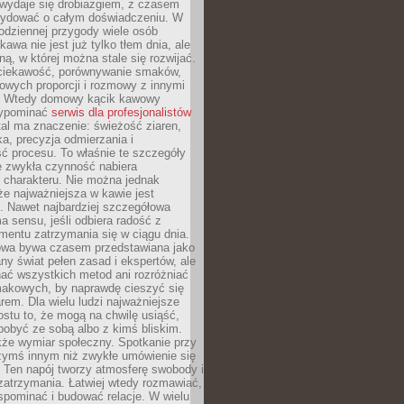
wydaje się drobiazgiem, z czasem
ydować o całym doświadczeniu. W
codziennej przygody wiele osób
kawa nie jest już tylko tłem dnia, ale
ną, w której można stale się rozwijać.
 ciekawość, porównywanie smaków,
owych proporcji i rozmowy z innymi
. Wtedy domowy kącik kawowy
zypominać
serwis dla profesjonalistów
al ma znaczenie: świeżość ziaren,
a, precyzja odmierzania i
ć procesu. To właśnie te szczegóły
e zwykła czynność nabiera
 charakteru. Nie można jednak
e najważniejsza w kawie jest
. Nawet najbardziej szczegółowa
a sensu, jeśli odbiera radość z
mentu zatrzymania się w ciągu dnia.
owa bywa czasem przedstawiana jako
y świat pełen zasad i ekspertów, ale
nać wszystkich metod ani rozróżniać
makowych, by naprawdę cieszyć się
em. Dla wielu ludzi najważniejsze
ostu to, że mogą na chwilę usiąść,
pobyć ze sobą albo z kimś bliskim.
że wymiar społeczny. Spotkanie przy
czymś innym niż zwykłe umówienie się
 Ten napój tworzy atmosferę swobody i
zatrzymania. Łatwiej wtedy rozmawiać,
spominać i budować relacje. W wielu