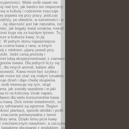
rzyjemności. Wiele osób nawet nie
ię nad tym, jak bardzo ten niepozorny
 się w kulturę i codzienne zwyczaje.
wy pojawia się przy pracy, podczas
odróży, po obiedzie, w samotności i w
. Jej obecność jest tak naturalna, że
nieć, jak bogaty świat smaków, metod
storii kryje się za każdym łykiem. To,
sze w kulturze kawy, to jej
ć. W jednym domu najważniejsza
a czarna kawa z rana, w innym
pój z mlekiem, pijany powoli przy
ole. Jedni cenią prostotę i
 inni lubią eksperymentować z ziarnami
gionów świata. Dla jednych liczy się
, dla innych aromat, balans albo
wasowość. Kawa może być szybka i
ale może też stać się małym rytuałem,
kuje dzień i daje chwilę skupienia.
 osób interesuje się tym, skąd
rna, jak zostały wypalone i w jaki
wa to na końcowy smak naparu.
dawno dla wielu konsumentów kawa
tu kawą. Dziś rośnie świadomość, że
dzy odmianami są ogromne. Region
kość plantacji, sposób obróbki i profil
 znaczenie porównywalne z terroir
tury wina. Dzięki temu picie kawy
yć mechanicznym nawykiem, a zaczyna
 świadome obcowanie z produktem, za