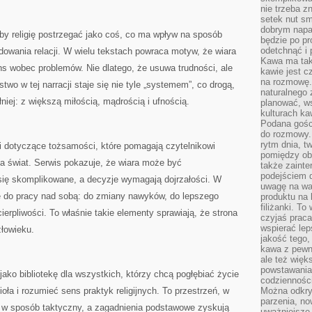
nie trzeba z
setek nut s
dobrym napar
, by religię postrzegać jako coś, co ma wpływ na sposób
będzie po pr
odetchnąć i 
dowania relacji. W wielu tekstach powraca motyw, że wiara
Kawa ma tak
s wobec problemów. Nie dlatego, że usuwa trudności, ale
kawie jest 
na rozmowę.
two w tej narracji staje się nie tyle „systemem”, co drogą,
naturalnego 
łniej: z większą miłością, mądrością i ufnością.
planować, w
kulturach ka
Podana gośc
do rozmowy. 
rytm dnia, t
ki dotyczące tożsamości, które pomagają czytelnikowi
pomiędzy ob
a świat. Serwis pokazuje, że wiara może być
także zainte
podejściem 
się skomplikowane, a decyzje wymagają dojrzałości. W
uwagę na war
je do pracy nad sobą: do zmiany nawyków, do lepszego
produktu na 
filiżanki. T
cierpliwości. To właśnie takie elementy sprawiają, że strona
czyjaś prac
wspierać lep
człowieku.
jakość tego,
kawa z pewne
ale też więk
powstawania
ako bibliotekę dla wszystkich, którzy chcą pogłębiać życie
codzienności
ła i rozumieć sens praktyk religijnych. To przestrzeń, w
Można odkry
parzenia, no
e w sposób taktyczny, a zagadnienia podstawowe zyskują
uważniejsze