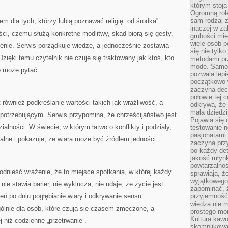
którym stoją
Ogromną rol
sam rodzaj 
m dla tych, którzy lubią poznawać religię „od środka”:
inaczej w za
ci, czemu służą konkretne modlitwy, skąd biorą się gesty,
grubości mie
wiele osób p
ienie. Serwis porządkuje wiedzę, a jednocześnie zostawia
się nie tylk
zięki temu czytelnik nie czuje się traktowany jak ktoś, kto
metodami pr
modę. Samodz
to może pytać.
pozwala lepi
początkowo 
zaczyna dec
połowie tej 
również podkreślanie wartości takich jak wrażliwość, a
odkrywa, że 
małą dziedzi
otrzebującym. Serwis przypomina, że chrześcijaństwo jest
Pojawia się
alności. W świecie, w którym łatwo o konflikty i podziały,
testowanie n
pasjonatami
ualne i pokazuje, że wiara może być źródłem jedności.
zaczyna pr
bo każdy det
jakość młynk
powtarzalnoś
dnieść wrażenie, że to miejsce spotkania, w której każdy
sprawiają, ż
wyjątkowego
ie stawia barier, nie wyklucza, nie udaje, że życie jest
zapominać, ż
ień po dniu pogłębianie wiary i odkrywanie sensu
przyjemność
wiedza nie m
ólnie dla osób, które czują się czasem zmęczone, a
prostego mo
Kultura kaw
 niż codzienne „przetrwanie”.
skomplikowan