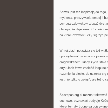
Serwis jest też inspiracją do tego
myślenia, przeżywania emocji i bu
pomaga człowiekowi złapać dystan
dlatego, że daje sens. Chrześcijańs
na której człowiek uczy się żyć pe
W treściach pojawiają się też wąt
uporządkować własne spojrzenie n
drogowskazem, kiedy życie staje 
artykułach łatwo znaleźć inspirac
rozumienia siebie, do uczenia się 
jest nie tylko o „religii”, ale też o 
Szczepan.org.pl można traktować j
duchowe, poznawać tradycję Kościo
której tematy trudne są opisywan