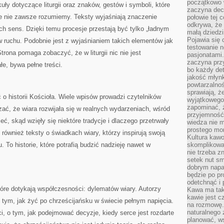
początkowo 
ły dotyczące liturgii oraz znaków, gestów i symboli, które
zaczyna dec
e nie zawsze rozumiemy. Teksty wyjaśniają znaczenie
połowie tej 
odkrywa, że 
ich sens. Dzięki temu procesje przestają być tylko „ładnym
małą dziedzi
Pojawia się
w ruchu. Podobnie jest z wyjaśnianiem takich elementów jak
testowanie n
rona pomaga zobaczyć, że w liturgii nic nie jest
pasjonatami
zaczyna pr
łe, bywa pełne treści.
bo każdy det
jakość młynk
powtarzalnoś
sprawiają, ż
 o historii Kościoła. Wiele wpisów prowadzi czytelników
wyjątkowego
zapominać, ż
zać, że wiara rozwijała się w realnych wydarzeniach, wśród
przyjemność
eć, skąd wzięły się niektóre tradycje i dlaczego przetrwały
wiedza nie m
prostego mo
ę również teksty o świadkach wiary, którzy inspirują swoją
Kultura kaw
To historie, które potrafią budzić nadzieję nawet w
skomplikowan
nie trzeba z
setek nut s
dobrym napar
będzie po pr
odetchnąć i 
tóre dotykają współczesności: dylematów wiary. Autorzy
Kawa ma tak
kawie jest 
tym, jak żyć po chrześcijańsku w świecie pełnym napięcia.
na rozmowę.
naturalnego 
ci, o tym, jak podejmować decyzje, kiedy serce jest rozdarte
planować, w