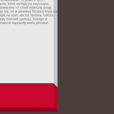
cia, które wydają się zwyczajne,
oświęcimy im chwili większej uwagi.
e się, że w porannej filiżance kryje się
rgia na start, ale też historia, kultura,
mały moment spokoju, którego w
świecie naprawdę warto pilnować.