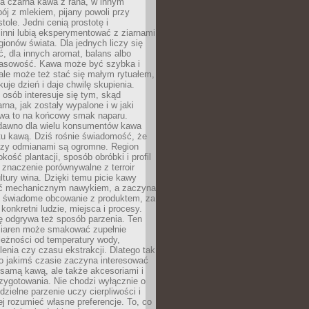
a czarna kawa z rana, w innym
pój z mlekiem, pijany powoli przy
ole. Jedni cenią prostotę i
 inni lubią eksperymentować z ziarnami
gionów świata. Dla jednych liczy się
, dla innych aromat, balans albo
wasowość. Kawa może być szybka i
ale może też stać się małym rytuałem,
kuje dzień i daje chwilę skupienia.
 osób interesuje się tym, skąd
rna, jak zostały wypalone i w jaki
wa to na końcowy smak naparu.
dawno dla wielu konsumentów kawa
tu kawą. Dziś rośnie świadomość, że
dzy odmianami są ogromne. Region
kość plantacji, sposób obróbki i profil
 znaczenie porównywalne z terroir
tury wina. Dzięki temu picie kawy
yć mechanicznym nawykiem, a zaczyna
 świadome obcowanie z produktem, za
 konkretni ludzie, miejsca i procesy.
ę odgrywa też sposób parzenia. Ten
ziaren może smakować zupełnie
leżności od temperatury wody,
lenia czy czasu ekstrakcji. Dlatego tak
o jakimś czasie zaczyna interesować
o samą kawą, ale także akcesoriami i
zygotowania. Nie chodzi wyłącznie o
ielne parzenie uczy cierpliwości i
ej rozumieć własne preferencje. To, co