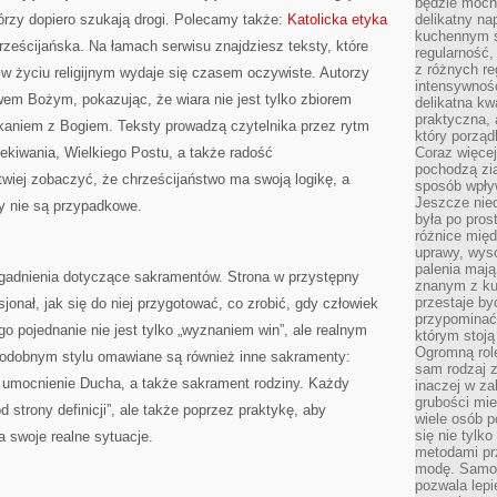
będzie mocn
órzy dopiero szukają drogi. Polecamy także:
Katolicka etyka
delikatny na
kuchennym st
chrześcijańska. Na łamach serwisu znajdziesz teksty, które
regularność,
z różnych re
w życiu religijnym wydaje się czasem oczywiste. Autorzy
intensywność
em Bożym, pokazując, że wiara nie jest tylko zbiorem
delikatna k
praktyczna, 
kaniem z Bogiem. Teksty prowadzą czytelnika przez rytm
który porząd
ekiwania, Wielkiego Postu, a także radość
Coraz więcej
pochodzą zia
wiej zobaczyć, że chrześcijaństwo ma swoją logikę, a
sposób wpły
Jeszcze nie
y nie są przypadkowe.
była po pros
różnice mię
uprawy, wyso
palenia mają
gadnienia dotyczące sakramentów. Strona w przystępny
znanym z kul
przestaje b
onał, jak się do niej przygotować, co zrobić, gdy człowiek
przypominać
go pojednanie nie jest tylko „wyznaniem win”, ale realnym
którym stoją
Ogromną rol
podobnym stylu omawiane są również inne sakramenty:
sam rodzaj 
, umocnienie Ducha, a także sakrament rodziny. Każdy
inaczej w za
grubości mie
d strony definicji”, ale także poprzez praktykę, aby
wiele osób p
się nie tylk
a swoje realne sytuacje.
metodami pr
modę. Samodz
pozwala lepi