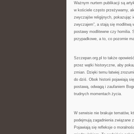
Ważnym nurtem publikacji są artyku
w kościele często przeżywamy, al
zwyczajów religijnych, pokazując 
zwyczajem”, a stają się modlitwą 
postawy modlitewne czy homilia. St
przypadkowe, a to, co pozornie ma
Szczepan.org.pl to także opowieść
przez wątki historyczne, aby poka
zmian. Dzięki temu łatwiej zrozumi
do dziś. Obok historii pojawiają si
postawą, odwagą i zaufaniem Bogu. 
trudnych momentach życia.
W serwisie nie brakuje tematów, k
podejmują zagadnienia związane z 
Pojawiają się refleksje o moralnoś