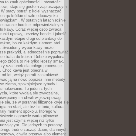
wa to znak gościnności i otwartości.
iowi, staje się gestem zapraszającym
W pracy potrafi z kolei wyznaczać
worząc krótkie chwile odpoczynku
owiązkami. W ostatnich latach rośnie
resowanie bardziej odpowiedzialnym
do kawy. Coraz więcej osób zwraca
unki uprawy, uczciwy handel i jakość
każdym etapie drogi od plantacji do
o ważne, bo za każdym ziarnem stoi
a. Świadomy wybór kawy może
sze praktyki, a jednocześnie poprawiać
 co trafia do kubka. Dobrze wypalona
go źródła to nie tylko lepszy smak,
szy szacunek dla całego procesu jej
. Choć kawa jest obecna w
 od lat, wciąż potrafi zaskakiwać.
wać ją na nowo poprzez inne metody
we ziarna, spokojniejsze rytuały i
 smakowanie. To jeden z tych
cia, które wydają się zwyczajne,
oświęcimy im chwili większej uwagi.
e się, że w porannej filiżance kryje się
rgia na start, ale też historia, kultura,
mały moment spokoju, którego w
świecie naprawdę warto pilnować.
a jest czymś więcej niż tylko
udzającym. Dla jednych to poranny
którego trudno zacząć dzień, dla innych
rozmowy, chwila przerwy albo element