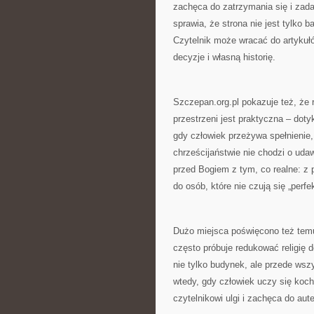
zachęca do zatrzymania się i zada
sprawia, że strona nie jest tylko 
Czytelnik może wracać do artykułó
decyzje i własną historię.
Szczepan.org.pl pokazuje też, że r
przestrzeni jest praktyczna – doty
gdy człowiek przeżywa spełnienie,
chrześcijaństwie nie chodzi o udaw
przed Bogiem z tym, co realne: z py
do osób, które nie czują się „perf
Dużo miejsca poświęcono też temu,
często próbuje redukować religię d
nie tylko budynek, ale przede wsz
wtedy, gdy człowiek uczy się kocha
czytelnikowi ulgi i zachęca do au