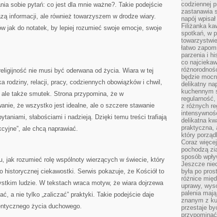
codziennej p
nia sobie pytań: co jest dla mnie ważne?. Takie podejście
zastanawia s
bazą informacji, ale również towarzyszem w drodze wiary.
napój wpisał
Filiżanka ka
w jak do notatek, by lepiej rozumieć swoje emocje, swoje
spotkań, w p
towarzystwie
łatwo zapom
parzenia i hi
co najciekaw
różnorodnoś
eligijność nie musi być oderwana od życia. Wiara w tej
będzie mocn
ka rodziny, relacji, pracy, codziennych obowiązków i chwil,
delikatny na
kuchennym st
 ale także smutek. Strona przypomina, że w
regularność,
anie, że wszystko jest idealne, ale o szczere stawanie
z różnych re
intensywność
taniami, słabościami i nadzieją. Dzięki temu treści trafiają
delikatna k
praktyczna, 
ekcyjne”, ale chcą naprawiać.
który porząd
Coraz więcej
pochodzą zia
sposób wpły
 jak rozumieć rolę wspólnoty wierzących w świecie, który
Jeszcze nie
o historycznej ciekawostki. Serwis pokazuje, że Kościół to
była po pros
różnice mię
ystkim ludzie. W tekstach wraca motyw, że wiara dojrzewa
uprawy, wyso
palenia mają
ć, a nie tylko „zaliczać” praktyki. Takie podejście daje
znanym z kul
tentycznego życia duchowego.
przestaje b
przypominać