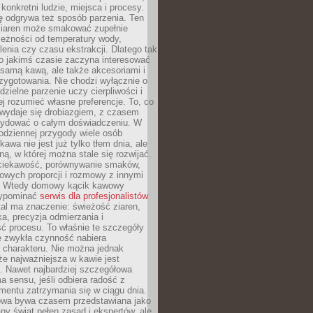
 konkretni ludzie, miejsca i procesy.
ę odgrywa też sposób parzenia. Ten
ziaren może smakować zupełnie
leżności od temperatury wody,
lenia czy czasu ekstrakcji. Dlatego tak
o jakimś czasie zaczyna interesować
o samą kawą, ale także akcesoriami i
zygotowania. Nie chodzi wyłącznie o
ielne parzenie uczy cierpliwości i
ej rozumieć własne preferencje. To, co
wydaje się drobiazgiem, z czasem
ydować o całym doświadczeniu. W
codziennej przygody wiele osób
kawa nie jest już tylko tłem dnia, ale
ną, w której można stale się rozwijać.
 ciekawość, porównywanie smaków,
owych proporcji i rozmowy z innymi
. Wtedy domowy kącik kawowy
zypominać
serwis dla profesjonalistów
al ma znaczenie: świeżość ziaren,
a, precyzja odmierzania i
ć procesu. To właśnie te szczegóły
e zwykła czynność nabiera
 charakteru. Nie można jednak
e najważniejsza w kawie jest
. Nawet najbardziej szczegółowa
a sensu, jeśli odbiera radość z
mentu zatrzymania się w ciągu dnia.
owa bywa czasem przedstawiana jako
y świat pełen zasad i ekspertów, ale