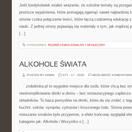
Jeśli kiedykolwiek miałeś wrażenie, że szkolne tematy są przegad
prostsze wyjaśnienia, które pomagają ogarnąć nawet najbardziej 
stronie czeka połączenie treści, które łączą codzienną edukację 
nauki. Z jednej strony pojawiają się materiały o tym, jak mądrzej 
[…]
CATEGORIES:
ROZWÓJ EMOCJONALNY I SPOŁECZNY
ALKOHOLE ŚWIATA
POSTED BY ADMIN
STY - 17 - 2026
MOŻLIWOŚĆ KOMENTOWA
zrobdrinka.pl to wygodne miejsce dla osób, które chcą bez s
nieskomplikowane drinki w domu – bez restauracyjnego zaplecza 
składników. To baza pomysłów na drinki, które da się zrobić z te
kuchni: soków, syropów, cytrusów i kruszonego lodu. Strona pow
mieszanie smaków było przyjemne, a efekt końcowy wyglądał efe
kategorie jak: Alkohole i Wszystko o […]