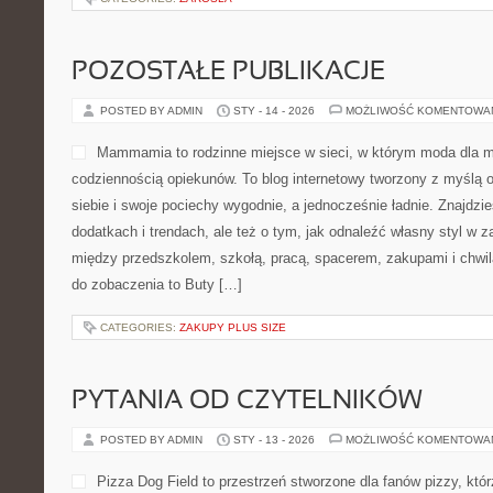
POZOSTAŁE PUBLIKACJE
POSTED BY ADMIN
STY - 14 - 2026
MOŻLIWOŚĆ KOMENTOWA
Mammamia to rodzinne miejsce w sieci, w którym moda dla m
codziennością opiekunów. To blog internetowy tworzony z myślą o
siebie i swoje pociechy wygodnie, a jednocześnie ładnie. Znajdzies
dodatkach i trendach, ale też o tym, jak odnaleźć własny styl w z
między przedszkolem, szkołą, pracą, spacerem, zakupami i chwilą 
do zobaczenia to Buty […]
CATEGORIES:
ZAKUPY PLUS SIZE
PYTANIA OD CZYTELNIKÓW
POSTED BY ADMIN
STY - 13 - 2026
MOŻLIWOŚĆ KOMENTOWA
Pizza Dog Field to przestrzeń stworzone dla fanów pizzy, kt