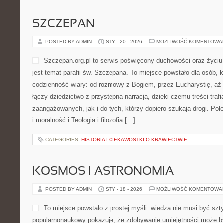
SZCZEPAN
POSTED BY ADMIN
STY - 20 - 2026
MOŻLIWOŚĆ KOMENTOWA
Szczepan.org.pl to serwis poświęcony duchowości oraz życiu
jest temat parafii św. Szczepana. To miejsce powstało dla osób, k
codzienność wiary: od rozmowy z Bogiem, przez Eucharystię, aż p
łączy dziedzictwo z przystępną narracją, dzięki czemu treści traf
zaangażowanych, jak i do tych, którzy dopiero szukają drogi. Pol
i moralność i Teologia i filozofia […]
CATEGORIES:
HISTORIA I CIEKAWOSTKI O KRAWIECTWIE
KOSMOS I ASTRONOMIA
POSTED BY ADMIN
STY - 18 - 2026
MOŻLIWOŚĆ KOMENTOWA
To miejsce powstało z prostej myśli: wiedza nie musi być szt
popularnonaukowy pokazuje, że zdobywanie umiejętności może by