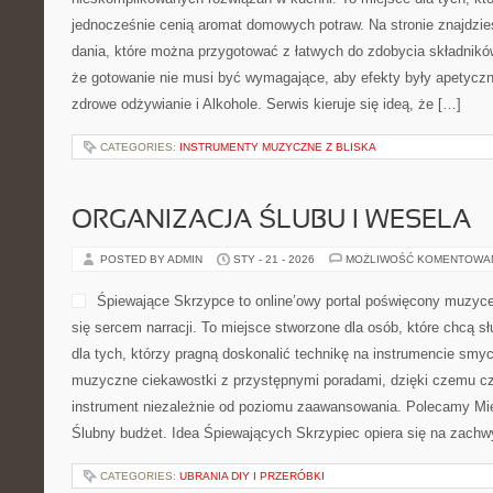
jednocześnie cenią aromat domowych potraw. Na stronie znajdzie
dania, które można przygotować z łatwych do zdobycia składników
że gotowanie nie musi być wymagające, aby efekty były apetyczn
zdrowe odżywianie i Alkohole. Serwis kieruje się ideą, że […]
CATEGORIES:
INSTRUMENTY MUZYCZNE Z BLISKA
ORGANIZACJA ŚLUBU I WESELA
POSTED BY ADMIN
STY - 21 - 2026
MOŻLIWOŚĆ KOMENTOWA
Śpiewające Skrzypce to online’owy portal poświęcony muzyce
się sercem narracji. To miejsce stworzone dla osób, które chcą s
dla tych, którzy pragną doskonalić technikę na instrumencie sm
muzyczne ciekawostki z przystępnymi poradami, dzięki czemu c
instrument niezależnie od poziomu zaawansowania. Polecamy Miej
Ślubny budżet. Idea Śpiewających Skrzypiec opiera się na zachw
CATEGORIES:
UBRANIA DIY I PRZERÓBKI