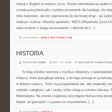
relację z Bogiem w realnym życiu. Strona internetowa tej społeczn
została pomyślana jako czytelny przewodnik dla każdego, kto do
tylko kalendarz, ale też zaproszenie do duchowej drogi – po lud
tradycje i kultura i Morskie opowieści. WŻCh (Wspólnota Życia Ch
wielu osobom z drogą rozeznawania. I właśnie ten […]
CATEGORIES:
MEBLE MULTIFUNKCYJNE
HISTORIA
POSTED BY ADMIN
STY - 15 - 2026
MOŻLIWOŚĆ KOMENTOWA
To blog szkolny tworzony z myślą o młodzieży z podstawówki
miejsca, które porządkuje wiedzę, a do tego pomaga w systemat
w dobrym miejscu. Treści są przygotowane tak, aby wspierały za
nadrobić zaległości, jak i osoby, które celują w szkolne sukcesy.
Matematyka. Na stronie znajdziesz przystępne tłumaczenia temat
kłopot: od gramatyki i czytania ze zrozumieniem, […]
CATEGORIES:
ZAROSLA