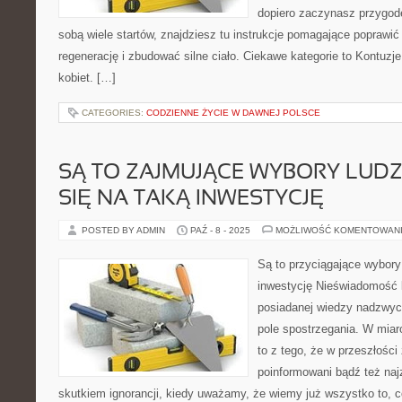
dopiero zaczynasz przygod
sobą wiele startów, znajdziesz tu instrukcje pomagające poprawić
regenerację i zbudować silne ciało. Ciekawe kategorie to Kontuzje i
kobiet. […]
CATEGORIES:
CODZIENNE ŻYCIE W DAWNEJ POLSCE
SĄ TO ZAJMUJĄCE WYBORY LUDZI
SIĘ NA TAKĄ INWESTYCJĘ
POSTED BY ADMIN
PAŹ - 8 - 2025
MOŻLIWOŚĆ KOMENTOWAN
Są to przyciągające wybory 
inwestycję Nieświadomość l
posiadanej wiedzy nadzwyc
pole spostrzegania. W miar
to z tego, że w przeszłości
poinformowani bądź też najz
skutkiem ignorancji, kiedy uważamy, że wiemy już wszystko to,