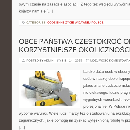
owym czasie na zasadzie asocjacji. Z tego też względu wytwórnia
kojarzy nam się […]
CATEGORIES:
CODZIENNE ŻYCIE W DAWNEJ POLSCE
OBCE PAŃSTWA CZĘSTOKROĆ O
KORZYSTNIEJSZE OKOLICZNOŚC
POSTED BY ADMIN
SIE - 14 - 2025
MOŻLIWOŚĆ KOMENTOWA
bardzo dużo osób w obecny
osób w naszej dobie frapuj
jakieś znane cudzoziemski
nic ciekawego, ludzie pragn
wygodnych warunkach, lepie
profesjonalnie. W Polsce n
wyborne warunki. Wiele ludzi marzy też o studiowaniu na eksklu
zagranicznych, jakie pomogą im zyskać wytęsknioną robotę w pr
[…]