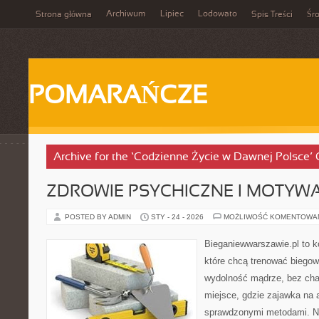
Archiwum
Lipiec
Lodowato
Strona główna
Spis Treści
Śr
POMARAŃCZE
Archive for the ‘Codzienne Życie w Dawnej Polsce’
ZDROWIE PSYCHICZNE I MOTYW
POSTED BY ADMIN
STY - 24 - 2026
MOŻLIWOŚĆ KOMENTOWA
Bieganiewwarszawie.pl to k
które chcą trenować biegowo
wydolność mądrze, bez chao
miejsce, gdzie zajawka na 
sprawdzonymi metodami. Ni