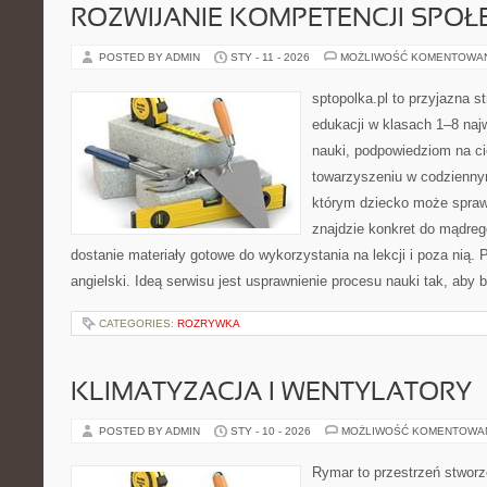
ROZWIJANIE KOMPETENCJI SPO
POSTED BY ADMIN
STY - 11 - 2026
MOŻLIWOŚĆ KOMENTOWA
sptopolka.pl to przyjazna 
edukacji w klasach 1–8 naj
nauki, podpowiedziom na ci
towarzyszeniu w codziennym
którym dziecko może spraw
znajdzie konkret do mądre
dostanie materiały gotowe do wykorzystania na lekcji i poza nią.
angielski. Ideą serwisu jest usprawnienie procesu nauki tak, aby b
CATEGORIES:
ROZRYWKA
KLIMATYZACJA I WENTYLATORY
POSTED BY ADMIN
STY - 10 - 2026
MOŻLIWOŚĆ KOMENTOWA
Rymar to przestrzeń stworz