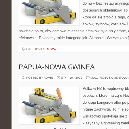
domu – bez restauracyjnego
dostępnych składników. To 
które da się zrobić z tego,
soków, syropów, cytrusów i
powstała po to, aby domowe mieszanie smaków było przyjemne, 
efektownie. Polecamy takie kategorie jak: Alkohole i Wszystko o 
CATEGORIES:
MTWW
PAPUA-NOWA GWINEA
POSTED BY ADMIN
STY - 16 - 2026
MOŻLIWOŚĆ KOMENTOWA
Polka w NZ to wędrowny bl
osobach, które marzą o Now
do kraju kangurów albo po 
rytmie zachwytu. To miejsc
wskazówki spotykają się z r
klasyczny sightseeing zamie