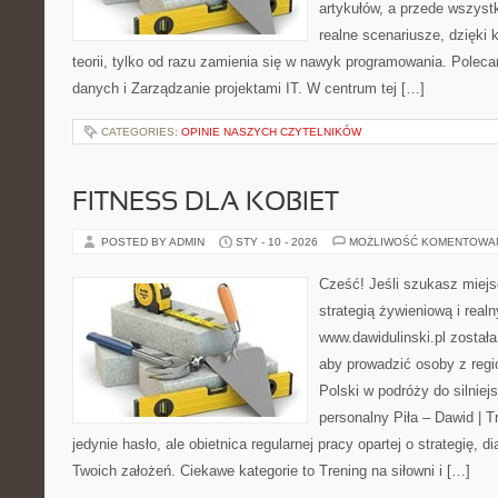
artykułów, a przede wszyst
realne scenariusze, dzięki 
teorii, tylko od razu zamienia się w nawyk programowania. Poleca
danych i Zarządzanie projektami IT. W centrum tej […]
CATEGORIES:
OPINIE NASZYCH CZYTELNIKÓW
FITNESS DLA KOBIET
POSTED BY ADMIN
STY - 10 - 2026
MOŻLIWOŚĆ KOMENTOWA
Cześć! Jeśli szukasz miejsc
strategią żywieniową i real
www.dawidulinski.pl został
aby prowadzić osoby z regio
Polski w podróży do silniejs
personalny Piła – Dawid | Tre
jedynie hasło, ale obietnica regularnej pracy opartej o strategię, d
Twoich założeń. Ciekawe kategorie to Trening na siłowni i […]