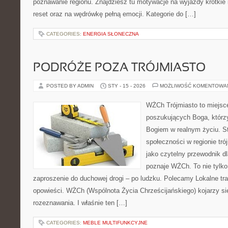
poznawanie regionu. Znajdziesz tu motywacje na wyjazdy krótkie i 
reset oraz na wędrówkę pełną emocji. Kategorie do […]
CATEGORIES:
ENERGIA SŁONECZNA
PODRÓŻE POZA TRÓJMIASTO
POSTED BY ADMIN
STY - 15 - 2026
MOŻLIWOŚĆ KOMENTOWA
WŻCh Trójmiasto to miejsc
poszukujących Boga, którzy
Bogiem w realnym życiu. St
społeczności w regionie tr
jako czytelny przewodnik dl
poznaje WŻCh. To nie tylko 
zaproszenie do duchowej drogi – po ludzku. Polecamy Lokalne trad
opowieści. WŻCh (Wspólnota Życia Chrześcijańskiego) kojarzy si
rozeznawania. I właśnie ten […]
CATEGORIES:
MEBLE MULTIFUNKCYJNE