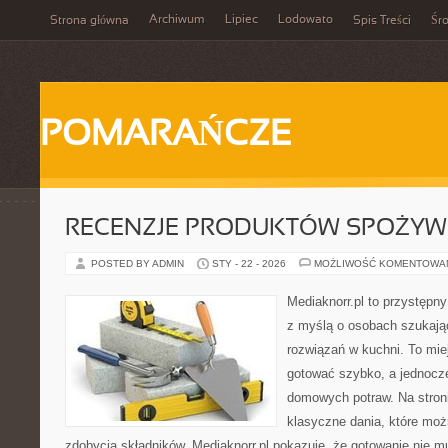
Archiwum
Lipiec
Lodowato
Strona główna
Spis Treści
Śr
POMARAŃCZE
RECENZJE PRODUKTÓW SPOŻY
POSTED BY ADMIN
STY - 22 - 2026
MOŻLIWOŚĆ KOMENTOWA
Mediaknorr.pl to przystępny
z myślą o osobach szukaj
rozwiązań w kuchni. To miej
gotować szybko, a jednocz
domowych potraw. Na stroni
klasyczne dania, które moż
zdobycia składników. Mediaknorr.pl pokazuje, że gotowanie nie 