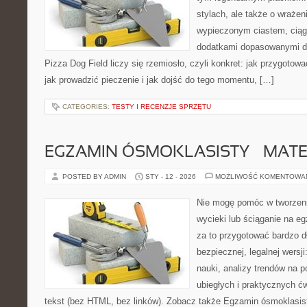
stylach, ale także o wrażen
wypieczonym ciastem, ciąg
dodatkami dopasowanymi do
Pizza Dog Field liczy się rzemiosło, czyli konkret: jak przygotowa
jak prowadzić pieczenie i jak dojść do tego momentu, […]
CATEGORIES:
TESTY I RECENZJE SPRZĘTU
EGZAMIN ÓSMOKLASISTY – MAT
POSTED BY ADMIN
STY - 12 - 2026
MOŻLIWOŚĆ KOMENTOWA
Nie mogę pomóc w tworzeniu 
wycieki lub ściąganie na 
za to przygotować bardzo d
bezpiecznej, legalnej wersj
nauki, analizy trendów na p
ubiegłych i praktycznych ć
tekst (bez HTML, bez linków). Zobacz także Egzamin ósmoklasist