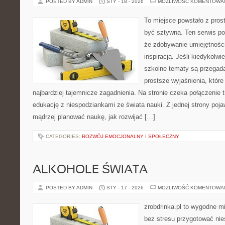
POSTED BY ADMIN
STY - 18 - 2026
MOŻLIWOŚĆ KOMENTOWA
To miejsce powstało z prost
być sztywna. Ten serwis p
że zdobywanie umiejętnośc
inspiracją. Jeśli kiedykolwi
szkolne tematy są przegada
prostsze wyjaśnienia, któr
najbardziej tajemnicze zagadnienia. Na stronie czeka połączenie t
edukację z niespodziankami ze świata nauki. Z jednej strony pojaw
mądrzej planować naukę, jak rozwijać […]
CATEGORIES:
ROZWÓJ EMOCJONALNY I SPOŁECZNY
ALKOHOLE ŚWIATA
POSTED BY ADMIN
STY - 17 - 2026
MOŻLIWOŚĆ KOMENTOWA
zrobdrinka.pl to wygodne mi
bez stresu przygotować nie