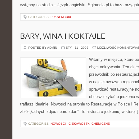
wstępny na studia – Język angielski. Sqlmedia.pl to baza przygo
CATEGORIES:
LUKSEMBURG
BARY, WINA I KOKTAJLE
POSTED BY ADMIN
STY - 11 - 2026
MOŻLIWOŚĆ KOMENTOWA
Witamy w miejscu, które po
chęci odkrywania. Ten dzie
przewodnik po restauracjac
w najciekawszych regionach 
sprawdzać restauracyjne no
chcesz czytać o jedzeniu w
trafiasz idealnie. Nowości na stronie to Restauracje w Polsce i Res
zbiór „ładnych zdjęć i paru zdań”. To historia o jedzeniu, w której 
CATEGORIES:
NOWOŚCI I CIEKAWOSTKI CHEMICZNE