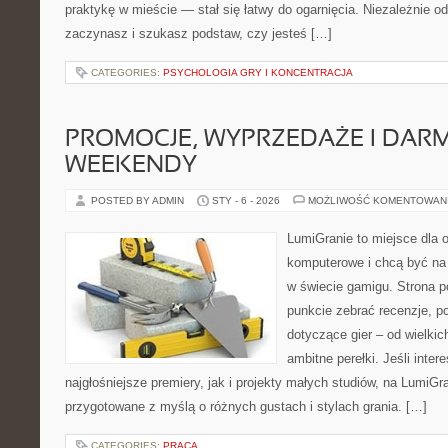
praktykę w mieście — stał się łatwy do ogarnięcia. Niezależnie od
zaczynasz i szukasz podstaw, czy jesteś […]
CATEGORIES:
PSYCHOLOGIA GRY I KONCENTRACJA
PROMOCJE, WYPRZEDAŻE I DA
WEEKENDY
POSTED BY ADMIN
STY - 6 - 2026
MOŻLIWOŚĆ KOMENTOWAN
LumiGranie to miejsce dla o
komputerowe i chcą być na 
w świecie gamigu. Strona p
punkcie zebrać recenzje, po
dotyczące gier – od wielkic
ambitne perełki. Jeśli inter
najgłośniejsze premiery, jak i projekty małych studiów, na LumiGra
przygotowane z myślą o różnych gustach i stylach grania. […]
CATEGORIES:
PRACA