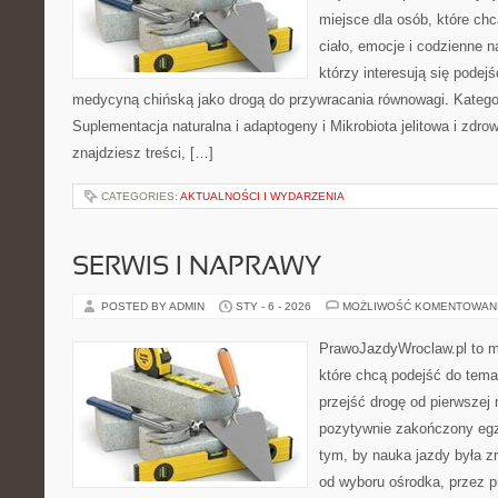
miejsce dla osób, które chc
ciało, emocje i codzienne n
którzy interesują się pode
medycyną chińską jako drogą do przywracania równowagi. Kategori
Suplementacja naturalna i adaptogeny i Mikrobiota jelitowa i zdrow
znajdziesz treści, […]
CATEGORIES:
AKTUALNOŚCI I WYDARZENIA
SERWIS I NAPRAWY
POSTED BY ADMIN
STY - 6 - 2026
MOŻLIWOŚĆ KOMENTOWAN
PrawoJazdyWroclaw.pl to m
które chcą podejść do tema
przejść drogę od pierwszej 
pozytywnie zakończony egz
tym, by nauka jazdy była z
od wyboru ośrodka, przez pr