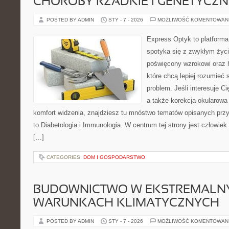
CHOROBY RZADKIE I GENETYCZN
POSTED BY ADMIN
STY - 7 - 2026
MOŻLIWOŚĆ KOMENTOWAN
Express Optyk to platforma
spotyka się z zwykłym życ
poświęcony wzrokowi oraz h
które chcą lepiej rozumieć 
problem. Jeśli interesuje C
a także korekcja okularowa
komfort widzenia, znajdziesz tu mnóstwo tematów opisanych przy
to Diabetologia i Immunologia. W centrum tej strony jest człowiek 
[…]
CATEGORIES:
DOM I GOSPODARSTWO
BUDOWNICTWO W EKSTREMALN
WARUNKACH KLIMATYCZNYCH
POSTED BY ADMIN
STY - 7 - 2026
MOŻLIWOŚĆ KOMENTOWAN