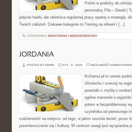
Polski w podróży do silniejs
personalny Piła – Dawid | Tre
jedynie hasło, ale obietnica regularnej pracy opartej o strategię, d
Twoich założeń. Ciekawe kategorie to Trening na siłowni i […]
CATEGORIES:
MONITORING I WIDEODOMOFONY
JORDANIA
POSTED BY ADMIN
STY - 9 - 2026
MOŻLIWOŚĆ KOMENTOWAN
KoSamui.pl to serwis podró
Uśmiechu i szerzej na regio
powstało z myślą o osobach
ogólne marzenie o wyjeźdz
potem w bezproblemowy wyj
czytelnika od pierwszego i
codzienność na miejscu: od tego, w jakim sezonie lecieć, przez lo
przemieszczanie się i kulturę. W centrum uwagi jest wyspiarska p