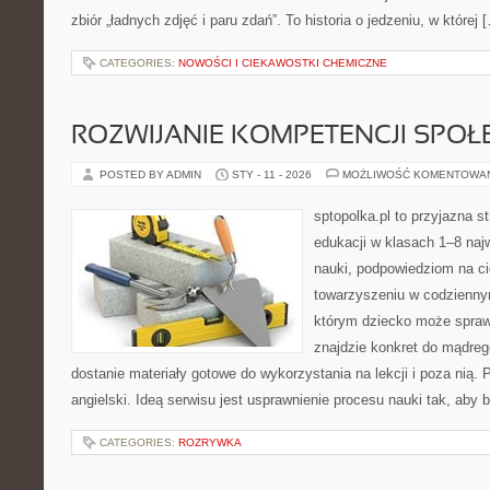
zbiór „ładnych zdjęć i paru zdań”. To historia o jedzeniu, w której 
CATEGORIES:
NOWOŚCI I CIEKAWOSTKI CHEMICZNE
ROZWIJANIE KOMPETENCJI SPO
POSTED BY ADMIN
STY - 11 - 2026
MOŻLIWOŚĆ KOMENTOWA
sptopolka.pl to przyjazna 
edukacji w klasach 1–8 naj
nauki, podpowiedziom na ci
towarzyszeniu w codziennym
którym dziecko może spraw
znajdzie konkret do mądre
dostanie materiały gotowe do wykorzystania na lekcji i poza nią.
angielski. Ideą serwisu jest usprawnienie procesu nauki tak, aby b
CATEGORIES:
ROZRYWKA