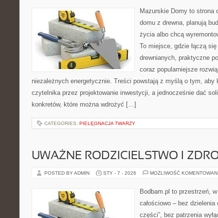
Mazurskie Domy to strona d
domu z drewna, planują bu
życia albo chcą wyremontow
To miejsce, gdzie łączą się
drewnianych, praktyczne p
coraz popularniejsze rozwi
niezależnych energetycznie. Treści powstają z myślą o tym, aby 
czytelnika przez projektowanie inwestycji, a jednocześnie dać sol
konkretów, które można wdrożyć […]
CATEGORIES:
PIELĘGNACJA TWARZY
UWAŻNE RODZICIELSTWO I ZDR
POSTED BY ADMIN
STY - 7 - 2026
MOŻLIWOŚĆ KOMENTOWAN
Bodbam.pl to przestrzeń, w 
całościowo – bez dzielenia 
części”, bez patrzenia wył