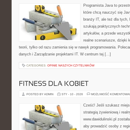
Programista Java to przest
które chcą nauczyć się Jav
branży IT, ale też dla tych,
szukają praktycznych techn
artykułów, a przede wszyst
realne scenariusze, dzięki 
teorii, tylko od razu zamienia się w nawyk programowania. Poleca
danych i Zarządzanie projektami IT. W centrum tej […]
CATEGORIES:
OPINIE NASZYCH CZYTELNIKÓW
FITNESS DLA KOBIET
POSTED BY ADMIN
STY - 10 - 2026
MOŻLIWOŚĆ KOMENTOWA
Cześć! Jeśli szukasz miejsc
strategią żywieniową i real
www.dawidulinski.pl został
aby prowadzić osoby z regio