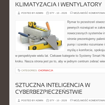
KLIMATYZACJA I WENTYLATORY
POSTED BY ADMIN
STY - 10 - 2026
MOŻLIWOŚĆ KOMENTOWA
Rymar to przestrzeń stworz
pewnych rozwiązań w zakre
nowoczesnych systemów in
stronie prezentujemy paleni
pump i szeroko rozumiane i
myślą o komforcie, spokoju
w perspektywie wielu lat. Ciekawe kategorie to Systemy Smart Ho
kroku. Nasza strona jest po to, aby w jednym centrum zebrać wied
CATEGORIES:
CHORWACJA
SZTUCZNA INTELIGENCJA W
CYBERBEZPIECZEŃSTWIE
POSTED BY ADMIN
STY - 10 - 2026
MOŻLIWOŚĆ KOMENTOWA