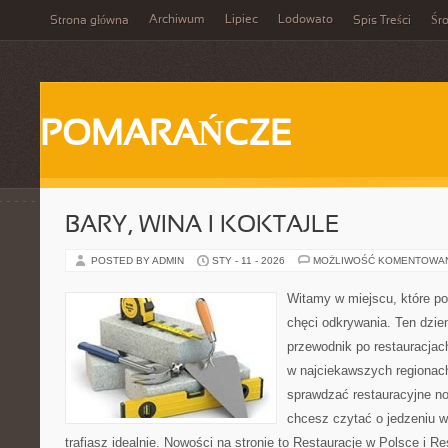
Archiwum
Lipiec
Lodowato
Strona główna
Spis Treści
Śr
POMARAŃCZE
BARY, WINA I KOKTAJLE
POSTED BY ADMIN
STY - 11 - 2026
MOŻLIWOŚĆ KOMENTOWA
Witamy w miejscu, które po
chęci odkrywania. Ten dzie
przewodnik po restauracjac
w najciekawszych regionach 
sprawdzać restauracyjne no
chcesz czytać o jedzeniu w
trafiasz idealnie. Nowości na stronie to Restauracje w Polsce i Res