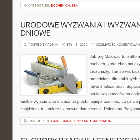
CATEGORIES:
BOCHEN-CHLEBA
URODOWE WYZWANIA I WYZWANI
DNIOWE
POSTED BY ADMIN
STY - 8 - 2026
MOŻLIWOŚĆ KOMENTOWAN
Jak Się Malować to platfor
osobach, które chcą naucz
zrozumiały. Ten serwis łąc
materiałami dla ambitnych 
łatwo znaleźć treści dopas
szukasz pomysłów na codzi
wielkie wyjście albo chcesz po prostu lepiej zrozumieć, co działa 
znajdziesz tu konkret i klarowne tłumaczenia. Polecamy Pielęgnac
CATEGORIES:
E-MAIL MARKETING I AUTOMATYZACJA