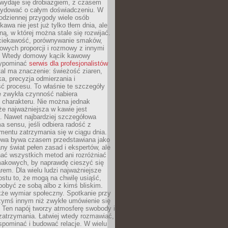
wydaje się drobiazgiem, z czasem
ydować o całym doświadczeniu. W
codziennej przygody wiele osób
kawa nie jest już tylko tłem dnia, ale
ną, w której można stale się rozwijać.
 ciekawość, porównywanie smaków,
owych proporcji i rozmowy z innymi
. Wtedy domowy kącik kawowy
zypominać
serwis dla profesjonalistów
al ma znaczenie: świeżość ziaren,
a, precyzja odmierzania i
ć procesu. To właśnie te szczegóły
e zwykła czynność nabiera
 charakteru. Nie można jednak
e najważniejsza w kawie jest
. Nawet najbardziej szczegółowa
a sensu, jeśli odbiera radość z
mentu zatrzymania się w ciągu dnia.
owa bywa czasem przedstawiana jako
y świat pełen zasad i ekspertów, ale
nać wszystkich metod ani rozróżniać
makowych, by naprawdę cieszyć się
em. Dla wielu ludzi najważniejsze
ostu to, że mogą na chwilę usiąść,
pobyć ze sobą albo z kimś bliskim.
że wymiar społeczny. Spotkanie przy
czymś innym niż zwykłe umówienie się
 Ten napój tworzy atmosferę swobody i
zatrzymania. Łatwiej wtedy rozmawiać,
spominać i budować relacje. W wielu