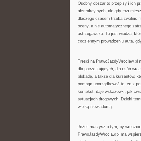
Osobny obszar to przepisy i ich p
abstrakcyjnych, ale gdy rozumiesz,
dlaczego czasem trzeba zwolnić m
oceny, a nie automatycznego zatrz
ostrzegawcze. To jest wiedza, któr
codziennym prowadzeniu auta, gd
Treści na PrawoJazdyWroclaw.pl m
dla początkujących, dla osób wrac
blokadę, a także dla kursantów, k
pomaga uporządkować to, co z pozo
kontekst, daje wskazówki, jak ćw
sytuacjach drogowych. Dzięki tem
wielką niewiadomą.
Jeżeli marzysz o tym, by wreszcie
PrawoJazdyWroclaw.pl ma wspierać