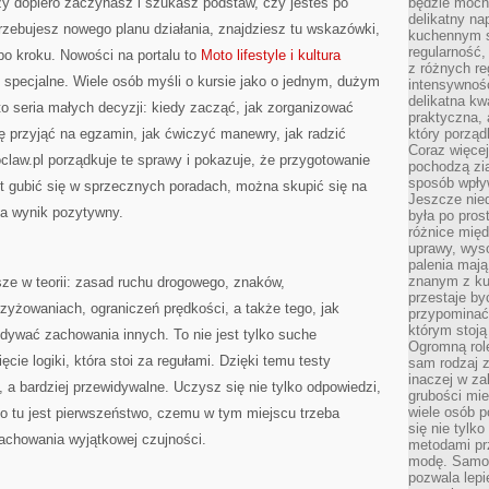
czy dopiero zaczynasz i szukasz podstaw, czy jesteś po
będzie mocn
delikatny na
trzebujesz nowego planu działania, znajdziesz tu wskazówki,
kuchennym st
regularność,
po kroku. Nowości na portalu to
Moto lifestyle i kultura
z różnych re
specjalne. Wiele osób myśli o kursie jako o jednym, dużym
intensywność
delikatna k
o seria małych decyzji: kiedy zacząć, jak zorganizować
praktyczna, 
ię przyjąć na egzamin, jak ćwiczyć manewry, jak radzić
który porząd
Coraz więcej
law.pl porządkuje te sprawy i pokazuje, że przygotowanie
pochodzą zia
sposób wpły
 gubić się w sprzecznych poradach, można skupić się na
Jeszcze nie
na wynik pozytywny.
była po pros
różnice mię
uprawy, wyso
palenia mają
znanym z kul
sze w teorii: zasad ruchu drogowego, znaków,
przestaje b
zyżowaniach, ograniczeń prędkości, a także tego, jak
przypominać
którym stoją
idywać zachowania innych. To nie jest tylko suche
Ogromną rol
cie logiki, która stoi za regułami. Dzięki temu testy
sam rodzaj 
inaczej w za
, a bardziej przewidywalne. Uczysz się nie tylko odpowiedzi,
grubości mie
wiele osób p
go tu jest pierwszeństwo, czemu w tym miejscu trzeba
się nie tylk
achowania wyjątkowej czujności.
metodami pr
modę. Samodz
pozwala lepi