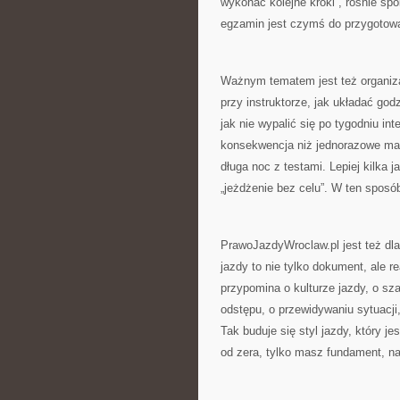
wykonać kolejne kroki”, rośnie sp
egzamin jest czymś do przygotowani
Ważnym tematem jest też organiza
przy instruktorze, jak układać godz
jak nie wypalić się po tygodniu in
konsekwencja niż jednorazowe mara
długa noc z testami. Lepiej kilka 
„jeżdżenie bez celu”. W ten sposó
PrawoJazdyWroclaw.pl jest też dl
jazdy to nie tylko dokument, ale r
przypomina o kulturze jazdy, o sz
odstępu, o przewidywaniu sytuacji
Tak buduje się styl jazdy, który 
od zera, tylko masz fundament, na