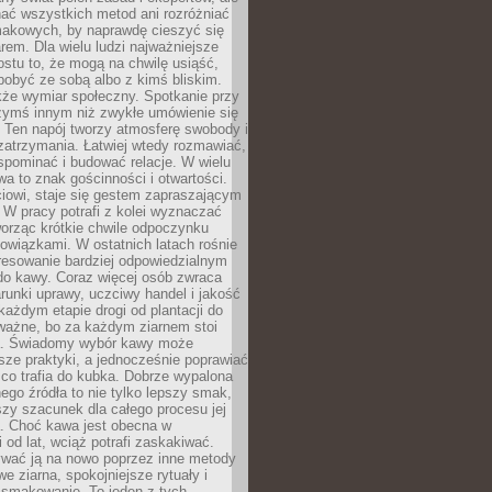
nać wszystkich metod ani rozróżniać
makowych, by naprawdę cieszyć się
em. Dla wielu ludzi najważniejsze
ostu to, że mogą na chwilę usiąść,
pobyć ze sobą albo z kimś bliskim.
że wymiar społeczny. Spotkanie przy
czymś innym niż zwykłe umówienie się
 Ten napój tworzy atmosferę swobody i
zatrzymania. Łatwiej wtedy rozmawiać,
spominać i budować relacje. W wielu
wa to znak gościnności i otwartości.
iowi, staje się gestem zapraszającym
W pracy potrafi z kolei wyznaczać
worząc krótkie chwile odpoczynku
owiązkami. W ostatnich latach rośnie
resowanie bardziej odpowiedzialnym
do kawy. Coraz więcej osób zwraca
unki uprawy, uczciwy handel i jakość
każdym etapie drogi od plantacji do
o ważne, bo za każdym ziarnem stoi
a. Świadomy wybór kawy może
sze praktyki, a jednocześnie poprawiać
 co trafia do kubka. Dobrze wypalona
go źródła to nie tylko lepszy smak,
szy szacunek dla całego procesu jej
. Choć kawa jest obecna w
 od lat, wciąż potrafi zaskakiwać.
wać ją na nowo poprzez inne metody
we ziarna, spokojniejsze rytuały i
 smakowanie. To jeden z tych