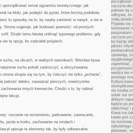
początkowo 
 uporządkować temat egzaminu teoretycznego: jak
zaczyna dec
połowie tej 
riał na bloki, jak podejść do pytań, które brzmią podobnie,
odkrywa, że 
małą dziedzi
ziesz tu sposoby na to, by naukę zamienić w nawyk, a nie w
Pojawia się
lę. Strona sugeruje, jak budować pewność: od prostych
testowanie n
pasjonatami
 szlif. Dzięki temu łatwiej uniknąć typowego problemu, gdy
zaczyna pr
a nie tę opcję, bo zadziałał pośpiech.
bo każdy det
jakość młynk
powtarzalnoś
sprawiają, ż
wyjątkowego
da w ruchu, na ulicach, w realnych warunkach. Wrocław bywa
zapominać, ż
natężenie ruchu potrafi zaskoczyć, a skrzyżowania
przyjemność
wiedza nie m
 strona skupia się na tym, by ćwiczyć nie tylko „jechanie”,
prostego mo
się patrzeć daleko, zauważać pieszych, rowerzystów,
Kultura kaw
skomplikowan
z zachowania innych kierowców. Chodzi o to, by nabrać
nie trzeba z
setek nut s
ejne lekcje.
dobrym napar
będzie po pr
odetchnąć i 
Kawa ma tak
ry: ruszanie na wzniesieniu, parkowanie, zawracanie,
kawie jest 
na rozmowę.
hu, jazda w korku, zachowanie na rondach i
naturalnego 
w.pl opisuje te elementy tak, by były odtwarzalne.
planować, w