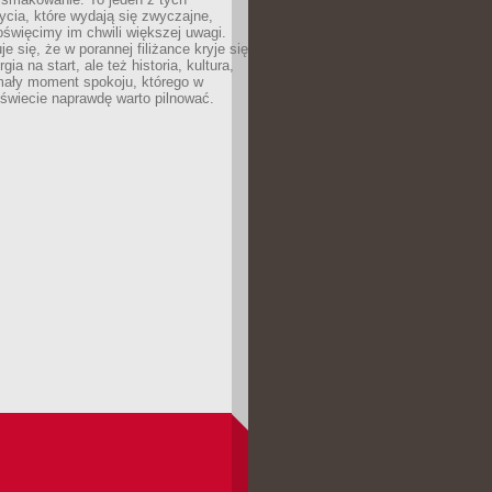
cia, które wydają się zwyczajne,
oświęcimy im chwili większej uwagi.
e się, że w porannej filiżance kryje się
rgia na start, ale też historia, kultura,
mały moment spokoju, którego w
świecie naprawdę warto pilnować.