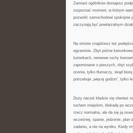
Zamiast ogólników dostajesz podpo
rozpoznać moment, w którym wart
pozwolić samochodowi spokojnie j
zaczynają być powtarzalnym dział
Na stronie znajdziesz też podejści
egzaminie. Zbyt późne kierunkows
lusterkach, nerwowe ruchy kierow
zapominanie o pieszych, zbyt szy
ocenia, tylko tłumaczy, skąd biorą 
potrzebuje „więcej godzin”, tylko l
Duży nacisk kładzie się również n
ruchem miejskim, blokadę po wcze
rzecz normalna, ale da się ją osw
wcześniej, spanie, jedzenie, plan 
zadaniu, a nie na wyniku. Kiedy 