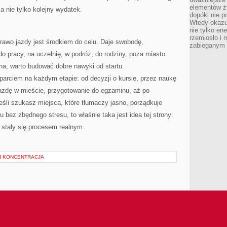
elementów ży
 a nie tylko kolejny wydatek.
dopóki nie p
Wtedy okazuj
nie tylko ene
rzemiosło i 
rawo jazdy jest środkiem do celu. Daje swobodę,
zabieganym 
o pracy, na uczelnię, w podróż, do rodziny, poza miasto.
na, warto budować dobre nawyki od startu.
rciem na każdym etapie: od decyzji o kursie, przez naukę
azdę w mieście, przygotowanie do egzaminu, aż po
eśli szukasz miejsca, które tłumaczy jasno, porządkuje
bez zbędnego stresu, to właśnie taka jest idea tej strony:
 stały się procesem realnym.
I KONCENTRACJA