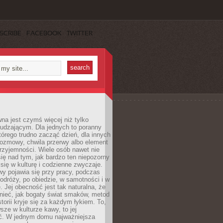
SCRIBE
FACEBOOK
TWITTER
a jest czymś więcej niż tylko
udzającym. Dla jednych to poranny
którego trudno zacząć dzień, dla innych
rozmowy, chwila przerwy albo element
rzyjemności. Wiele osób nawet nie
ię nad tym, jak bardzo ten niepozorny
 się w kulturę i codzienne zwyczaje.
wy pojawia się przy pracy, podczas
odróży, po obiedzie, w samotności i w
. Jej obecność jest tak naturalna, że
nieć, jak bogaty świat smaków, metod
storii kryje się za każdym łykiem. To,
sze w kulturze kawy, to jej
ć. W jednym domu najważniejsza