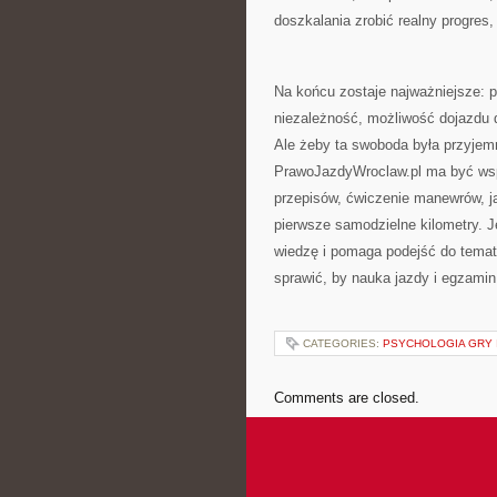
doszkalania zrobić realny progres,
Na końcu zostaje najważniejsze: p
niezależność, możliwość dojazdu d
Ale żeby ta swoboda była przyjem
PrawoJazdyWroclaw.pl ma być wspa
przepisów, ćwiczenie manewrów, j
pierwsze samodzielne kilometry. J
wiedzę i pomaga podejść do tematu 
sprawić, by nauka jazdy i egzamin
CATEGORIES:
PSYCHOLOGIA GRY 
Comments are closed.