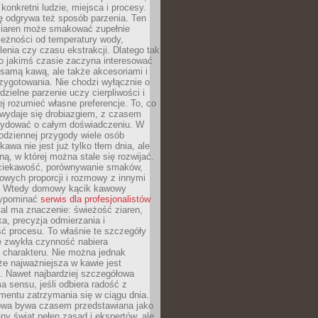
 konkretni ludzie, miejsca i procesy.
ę odgrywa też sposób parzenia. Ten
ziaren może smakować zupełnie
leżności od temperatury wody,
lenia czy czasu ekstrakcji. Dlatego tak
o jakimś czasie zaczyna interesować
o samą kawą, ale także akcesoriami i
zygotowania. Nie chodzi wyłącznie o
ielne parzenie uczy cierpliwości i
ej rozumieć własne preferencje. To, co
wydaje się drobiazgiem, z czasem
ydować o całym doświadczeniu. W
codziennej przygody wiele osób
kawa nie jest już tylko tłem dnia, ale
ną, w której można stale się rozwijać.
 ciekawość, porównywanie smaków,
owych proporcji i rozmowy z innymi
. Wtedy domowy kącik kawowy
zypominać
serwis dla profesjonalistów
al ma znaczenie: świeżość ziaren,
a, precyzja odmierzania i
ć procesu. To właśnie te szczegóły
e zwykła czynność nabiera
 charakteru. Nie można jednak
e najważniejsza w kawie jest
. Nawet najbardziej szczegółowa
a sensu, jeśli odbiera radość z
mentu zatrzymania się w ciągu dnia.
owa bywa czasem przedstawiana jako
y świat pełen zasad i ekspertów, ale