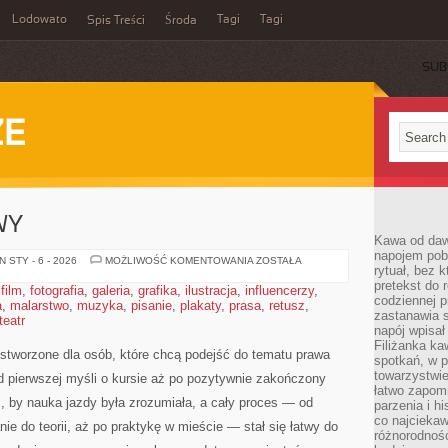
Lodowato
Tagi
Tagi
Spis Treści
Środa
SUB
ZE
WY
Kawa od dawn
napojem pob
SERWIS
 STY - 6 - 2026
MOŻLIWOŚĆ KOMENTOWANIA
ZOSTAŁA
rytuał, bez 
I
NAPRAWY
pretekst do 
,
film
,
fotografia
,
galeria
,
grafika
,
ilustracja
,
influencerzy
,
codziennej p
a
,
malarstwo
,
muzyka
,
pisanie
,
plakaty
,
prasa
,
retusz
,
zastanawia s
teatr
napój wpisał
Filiżanka ka
stworzone dla osób, które chcą podejść do tematu prawa
spotkań, w p
towarzystwie
od pierwszej myśli o kursie aż po pozytywnie zakończony
łatwo zapom
, by nauka jazdy była zrozumiała, a cały proces — od
parzenia i hi
co najciekaw
ie do teorii, aż po praktykę w mieście — stał się łatwy do
różnorodnoś