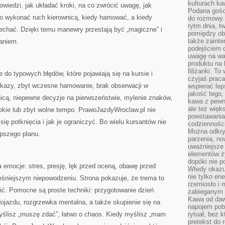
kulturach ka
wiedzi, jak układać kroki, na co zwrócić uwagę, jak
Podana gośc
o wykonać ruch kierownicą, kiedy hamować, a kiedy
do rozmowy. 
rytm dnia, t
echać. Dzięki temu manewry przestają być „magiczne” i
pomiędzy ob
także zainte
aniem.
podejściem 
uwagę na war
produktu na 
filiżanki. T
e do typowych błędów, które pojawiają się na kursie i
czyjaś prac
kazy, zbyt wczesne hamowanie, brak obserwacji w
wspierać lep
jakość tego,
nicą, niepewne decyzje na pierwszeństwie, mylenie znaków,
kawa z pewne
ale też więk
bkie lub zbyt wolne tempo. PrawoJazdyWroclaw.pl nie
powstawania
się potknięcia i jak je ograniczyć. Bo wielu kursantów nie
codzienności
Można odkry
epszego planu.
parzenia, no
uważniejsze
elementów ży
dopóki nie p
a emocje: stres, presję, lęk przed oceną, obawę przed
Wtedy okazuj
nie tylko ene
śniejszym niepowodzeniu. Strona pokazuje, że trema to
rzemiosło i 
oić. Pomocne są proste techniki: przygotowanie dzień
zabieganym 
Kawa od dawn
dojazdu, rozgrzewka mentalna, a także skupienie się na
napojem pob
myślisz „muszę zdać”, łatwo o chaos. Kiedy myślisz „mam
rytuał, bez 
pretekst do 