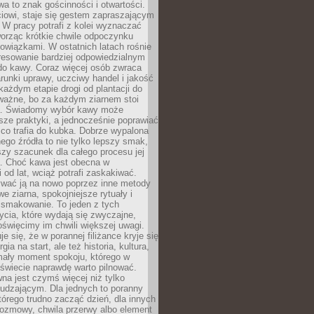
wa to znak gościnności i otwartości.
iowi, staje się gestem zapraszającym
W pracy potrafi z kolei wyznaczać
worząc krótkie chwile odpoczynku
owiązkami. W ostatnich latach rośnie
resowanie bardziej odpowiedzialnym
do kawy. Coraz więcej osób zwraca
unki uprawy, uczciwy handel i jakość
każdym etapie drogi od plantacji do
o ważne, bo za każdym ziarnem stoi
a. Świadomy wybór kawy może
sze praktyki, a jednocześnie poprawiać
 co trafia do kubka. Dobrze wypalona
go źródła to nie tylko lepszy smak,
szy szacunek dla całego procesu jej
. Choć kawa jest obecna w
 od lat, wciąż potrafi zaskakiwać.
wać ją na nowo poprzez inne metody
we ziarna, spokojniejsze rytuały i
 smakowanie. To jeden z tych
cia, które wydają się zwyczajne,
oświęcimy im chwili większej uwagi.
e się, że w porannej filiżance kryje się
rgia na start, ale też historia, kultura,
mały moment spokoju, którego w
świecie naprawdę warto pilnować.
a jest czymś więcej niż tylko
udzającym. Dla jednych to poranny
którego trudno zacząć dzień, dla innych
rozmowy, chwila przerwy albo element