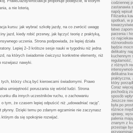
okój. PrawoJazdyWroclaw.pl proponuje podejście, w którym
codziennej p
zastanawia s
a, a nie loterią.
napój wpisał
Filiżanka ka
spotkań, w p
towarzystwie
cja kursu: jak wybrać szkołę jazdy, na co zwrócić uwagę
łatwo zapom
parzenia i hi
iny jazd, kiedy robić przerwy, jak łączyć teorię z praktyką,
co najciekaw
tensywnego uczenia. Strona podpowiada, że lepiej działa
różnorodnoś
będzie mocn
tony. Lepiej 2–3 krótsze sesje nauki w tygodniu niż jedna
delikatny na
jazd, na których świadomie ćwiczysz konkretne elementy, niż
kuchennym st
regularność,
b rozwijasz nawyki.
z różnych re
intensywność
delikatna k
praktyczna, 
a tych, którzy chcą być kierowcami świadomymi. Prawo
który porząd
Coraz więcej
ealna umiejętność poruszania się wśród ludzi. Strona
pochodzą zia
acunku dla innych uczestników ruchu, o zachowaniu
sposób wpły
Jeszcze nie
, o tym, że czasem lepiej odpuścić niż „udowadniać rację”.
była po pros
różnice mię
jest płynny. Dzięki temu po zdanym egzaminie nie zaczynasz
uprawy, wyso
 którym da się spokojnie rozwijać.
palenia mają
znanym z kul
przestaje b
przypominać