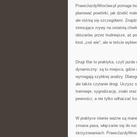
PrawoJazdyWroclaw.pl pomaga też
planować powtórki, jak dzielić mate
ale różnią się szczegółami. Znajd
stresujące zrywy na ostatnią chwi
obszarów, przez trudniejsze, aż po
ktoś „coś wie”, ale w teście wybier
Drugi filar to praktyka, czyli jaz
dynamiczny: są tu miejsca, gdzie 
wymagają szybkiej analizy. Dlatego
ale także czytanie drogi. Uczysz 
tramwaje, sygnalizację, znaki ora
pewności, a nie tylko odhaczać kol
W praktyce równie ważne są manew
zmiana pasa, włączanie się do ruc
skrzyżowaniach. PrawoJazdyWrocla