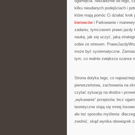
ogarnięcia. Niezależnie od tego, 
kilku nieudanych podejściach i po
które mają pomóc Ci działać krok 
kierowców
i Parkowanie i manewry 
zadaniu, tymczasem prawo jazdy t
naukę, jak się uczyć, jaką strateg
sobie ze stresem. PrawoJazdyWroc
może być systematyczne. Zamiast
tym, co realnie zwiększa szanse 
Strona dotyka tego, co najważniej
pierwszeństwa, zachowania na skr
czytać sytuację na drodze i przew
„wykuwanie” przepisów, lecz ogarnię
teoretyczne stają się mniej losowe
ale też sposobu myślenia: dlacze
zwolnić, skąd wynika obowiązek z