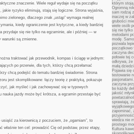
raktyczne znaczenie. Wiele reguł wydaje się na początku
którym stoją
Ogromną rol
 jakie ryzyko eliminują, stają się logiczne. Strona wyjaśnia,
sam rodzaj 
inaczej w za
imo zielonego, dlaczego znak „ustąp” wymaga realnej
grubości mie
ymania, kiedy ograniczenie jest krytyczne, a kiedy bardziej
wiele osób p
się nie tylk
a przydaje się nie tylko na egzaminie, ale i później — w
metodami pr
y warunki są zmienne.
modę. Samodz
pozwala lepi
początkowo 
zaczyna dec
połowie tej 
ożna traktować jak przewodnik, kompas i ściągę w jednym:
odkrywa, że 
ających po przerwie, dla tych, którzy chcą przełamać
małą dziedzi
Pojawia się
tórzy chcą podejść do tematu bardziej świadomie. Strona
testowanie n
pasjonatami
ru jest skomplikowane: łączy teorię z praktyką, pokazuje
zaczyna pr
iczyć, jak myśleć i jak zachowywać się w typowych
bo każdy det
jakość młynk
u nauka jazdy może być krótsza, a egzamin przestaje być
powtarzalnoś
sprawiają, ż
wyjątkowego
zapominać, ż
przyjemność
wiedza nie m
 usiąść za kierownicą z poczuciem, że „ogarniam”, to
prostego mo
 właśnie ten cel: prowadzić Cię od podstaw, przez etapy,
Kultura kaw
skomplikowan