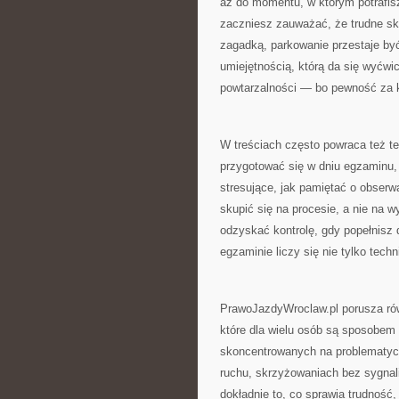
aż do momentu, w którym potrafis
zaczniesz zauważać, że trudne skr
zagadką, parkowanie przestaje być
umiejętnością, którą da się wyćwic
powtarzalności — bo pewność za kó
W treściach często powraca też te
przygotować się w dniu egzaminu, 
stresujące, jak pamiętać o obserw
skupić się na procesie, a nie na 
odzyskać kontrolę, gdy popełnisz 
egzaminie liczy się nie tylko techn
PrawoJazdyWroclaw.pl porusza rów
które dla wielu osób są sposobem
skoncentrowanych na problematycz
ruchu, skrzyżowaniach bez sygnal
dokładnie to, co sprawia trudność,