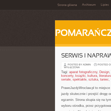
Archiwum
Lipiec
Strona główna
POMARAŃC
SERWIS I NAPRA
POSTED BY ADMIN
POSTED ON
WYŁĄCZONA
Tagi:
aparat fotograficzny
,
Design
koncerty
,
książki
,
kultura
,
literatur
seriale
,
spektakle
,
sztuka
,
taniec
,
PrawoJazdyWroclaw.pl to miejsce 
jazdy skutecznie i przejść drogę 
egzamin. Strona skupia się na tym
wyboru ośrodka, przez przygotowan