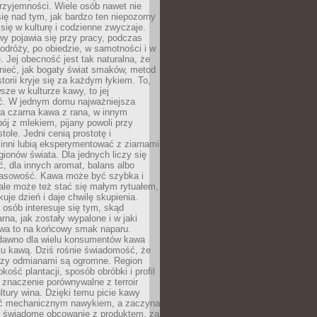
rzyjemności. Wiele osób nawet nie
ię nad tym, jak bardzo ten niepozorny
 się w kulturę i codzienne zwyczaje.
wy pojawia się przy pracy, podczas
odróży, po obiedzie, w samotności i w
. Jej obecność jest tak naturalna, że
nieć, jak bogaty świat smaków, metod
storii kryje się za każdym łykiem. To,
sze w kulturze kawy, to jej
ć. W jednym domu najważniejsza
a czarna kawa z rana, w innym
pój z mlekiem, pijany powoli przy
ole. Jedni cenią prostotę i
 inni lubią eksperymentować z ziarnami
gionów świata. Dla jednych liczy się
, dla innych aromat, balans albo
wasowość. Kawa może być szybka i
ale może też stać się małym rytuałem,
kuje dzień i daje chwilę skupienia.
 osób interesuje się tym, skąd
rna, jak zostały wypalone i w jaki
wa to na końcowy smak naparu.
dawno dla wielu konsumentów kawa
tu kawą. Dziś rośnie świadomość, że
dzy odmianami są ogromne. Region
kość plantacji, sposób obróbki i profil
 znaczenie porównywalne z terroir
tury wina. Dzięki temu picie kawy
yć mechanicznym nawykiem, a zaczyna
 świadome obcowanie z produktem, za