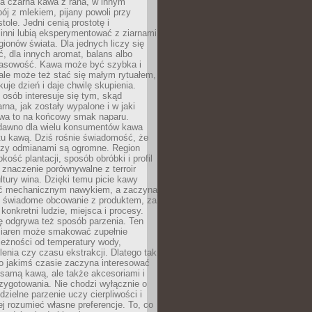
a czarna kawa z rana, w innym
pój z mlekiem, pijany powoli przy
ole. Jedni cenią prostotę i
 inni lubią eksperymentować z ziarnami
gionów świata. Dla jednych liczy się
, dla innych aromat, balans albo
wasowość. Kawa może być szybka i
ale może też stać się małym rytuałem,
kuje dzień i daje chwilę skupienia.
 osób interesuje się tym, skąd
rna, jak zostały wypalone i w jaki
wa to na końcowy smak naparu.
dawno dla wielu konsumentów kawa
tu kawą. Dziś rośnie świadomość, że
dzy odmianami są ogromne. Region
kość plantacji, sposób obróbki i profil
 znaczenie porównywalne z terroir
tury wina. Dzięki temu picie kawy
yć mechanicznym nawykiem, a zaczyna
 świadome obcowanie z produktem, za
 konkretni ludzie, miejsca i procesy.
ę odgrywa też sposób parzenia. Ten
ziaren może smakować zupełnie
leżności od temperatury wody,
lenia czy czasu ekstrakcji. Dlatego tak
o jakimś czasie zaczyna interesować
o samą kawą, ale także akcesoriami i
zygotowania. Nie chodzi wyłącznie o
ielne parzenie uczy cierpliwości i
ej rozumieć własne preferencje. To, co