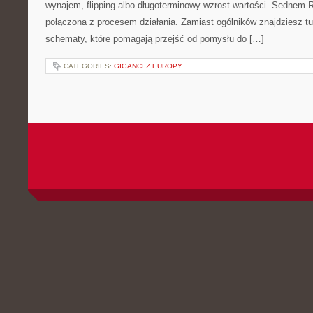
wynajem, flipping albo długoterminowy wzrost wartości. Sednem 
połączona z procesem działania. Zamiast ogólników znajdziesz tu i
schematy, które pomagają przejść od pomysłu do […]
CATEGORIES:
GIGANCI Z EUROPY