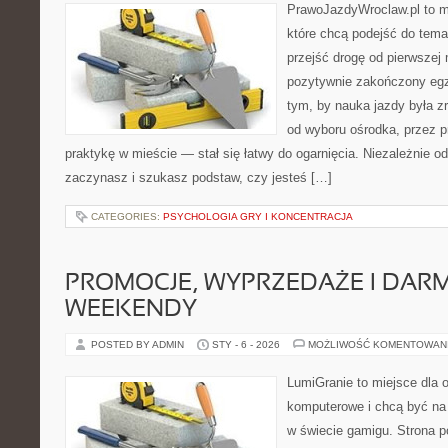
PrawoJazdyWroclaw.pl to m
które chcą podejść do tema
przejść drogę od pierwszej 
pozytywnie zakończony egz
tym, by nauka jazdy była z
od wyboru ośrodka, przez pr
praktykę w mieście — stał się łatwy do ogarnięcia. Niezależnie od
zaczynasz i szukasz podstaw, czy jesteś […]
CATEGORIES:
PSYCHOLOGIA GRY I KONCENTRACJA
PROMOCJE, WYPRZEDAŻE I DA
WEEKENDY
POSTED BY ADMIN
STY - 6 - 2026
MOŻLIWOŚĆ KOMENTOWAN
LumiGranie to miejsce dla o
komputerowe i chcą być na 
w świecie gamigu. Strona p