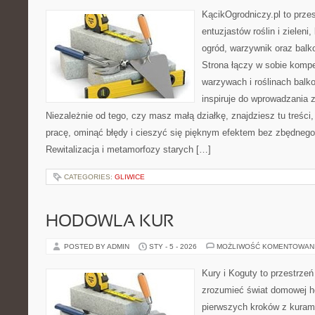
KącikOgrodniczy.pl to prze
entuzjastów roślin i zieleni
ogród, warzywnik oraz balk
Strona łączy w sobie komp
warzywach i roślinach balk
inspiruje do wprowadzania z
Niezależnie od tego, czy masz małą działkę, znajdziesz tu treści
pracę, ominąć błędy i cieszyć się pięknym efektem bez zbędneg
Rewitalizacja i metamorfozy starych […]
CATEGORIES:
GLIWICE
HODOWLA KUR
POSTED BY ADMIN
STY - 5 - 2026
MOŻLIWOŚĆ KOMENTOWAN
Kury i Koguty to przestrzeń
zrozumieć świat domowej ho
pierwszych kroków z kuram