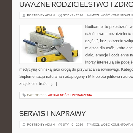
UWAŻNE RODZICIELSTWO I ZDR
POSTED BY ADMIN
STY - 7 - 2026
MOŻLIWOŚĆ KOMENTOWAN
Bodbam.pl to przestrzeń, w 
całościowo – bez dzielenia 
części”, bez patrzenia wył
miejsce dla osób, które chc
ciało, emocje i codzienne n
którzy interesują się pode
medycyną chińską jako drogą do przywracania równowagi. Kategori
Suplementacja naturalna i adaptogeny i Mikrobiota jelitowa i zdrow
znajdziesz treści, […]
CATEGORIES:
AKTUALNOŚCI I WYDARZENIA
SERWIS I NAPRAWY
POSTED BY ADMIN
STY - 6 - 2026
MOŻLIWOŚĆ KOMENTOWAN