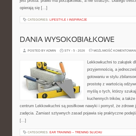
jest prosta: prawo ma porządkować, a nie straszyć. Dlatego treś
opierają się […]
CATEGORIES:
LIFESTYLE I INSPIRACJE
DANIA WYSOKOBIAŁKOWE
POSTED BY ADMIN
STY - 5 - 2026
MOŻLIWOŚĆ KOMENTOWAN
Lekkowkuchni to zakątek dl
przyjemnością, a jednocześn
gotowaniu w stylu zbilanso
prostotę z wartością odżyw
myślą o tych, którzy szukaj
kuchennych trików, a także 
centrum Lekkowkuchni są posiłkowe nawyki i pomysł, że zdrowe 
zadęcia. Zamiast sztywnych zasad pojawia się praktyczne podejś
[…]
CATEGORIES:
EAR TRAINING – TRENING SŁUCHU