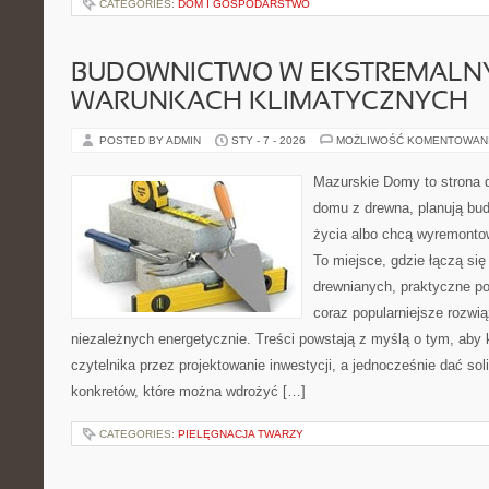
CATEGORIES:
DOM I GOSPODARSTWO
BUDOWNICTWO W EKSTREMALN
WARUNKACH KLIMATYCZNYCH
POSTED BY ADMIN
STY - 7 - 2026
MOŻLIWOŚĆ KOMENTOWAN
Mazurskie Domy to strona d
domu z drewna, planują bu
życia albo chcą wyremontow
To miejsce, gdzie łączą się
drewnianych, praktyczne p
coraz popularniejsze rozwi
niezależnych energetycznie. Treści powstają z myślą o tym, aby 
czytelnika przez projektowanie inwestycji, a jednocześnie dać sol
konkretów, które można wdrożyć […]
CATEGORIES:
PIELĘGNACJA TWARZY