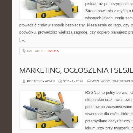
piskląt, aż po utrzymanie s
Strona powstała z myślą o 
własnych jajach, cenią sam
prowadzić chów w sposób bezpieczny. Niezależnie od tego, czy t
podwórku, prowadzisz większą zagrodę, czy dopiero planujesz pr
[…]
CATEGORIES:
NAUKA
MARKETING, OGŁOSZENIA I SESJ
POSTED BY ADMIN
STY - 4 - 2026
MOŻLIWOŚĆ KOMENTOWAN
RSGN.pl to pełny serwis, k
eksperckie oraz inwestowan
podstaw po zaawansowane s
stworzone dla osób, które
przemyślane decyzje: czy t
lokum, czy przy tworzeniu p