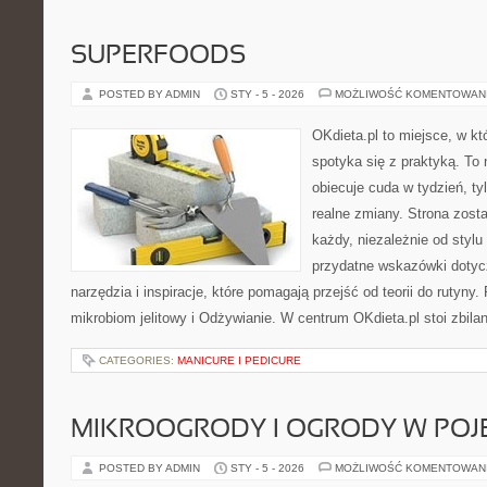
SUPERFOODS
POSTED BY ADMIN
STY - 5 - 2026
MOŻLIWOŚĆ KOMENTOWAN
OKdieta.pl to miejsce, w k
spotyka się z praktyką. To n
obiecuje cuda w tydzień, ty
realne zmiany. Strona zost
każdy, niezależnie od stylu
przydatne wskazówki dotyc
narzędzia i inspiracje, które pomagają przejść od teorii do rutyny.
mikrobiom jelitowy i Odżywianie. W centrum OKdieta.pl stoi zbil
CATEGORIES:
MANICURE I PEDICURE
MIKROOGRODY I OGRODY W PO
POSTED BY ADMIN
STY - 5 - 2026
MOŻLIWOŚĆ KOMENTOWAN