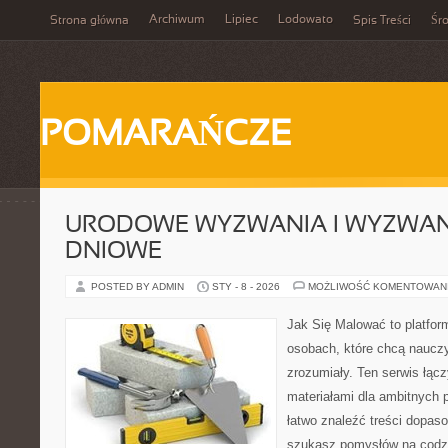
Archiwum
Lipiec
Lodowato
Strona główna
Spis Treści
Śr
POMARAŃCZE
URODOWE WYZWANIA I WYZWANI
DNIOWE
POSTED BY ADMIN
STY - 8 - 2026
MOŻLIWOŚĆ KOMENTOWAN
Jak Się Malować to platfor
osobach, które chcą naucz
zrozumiały. Ten serwis łąc
materiałami dla ambitnych 
łatwo znaleźć treści dopas
szukasz pomysłów na codzi