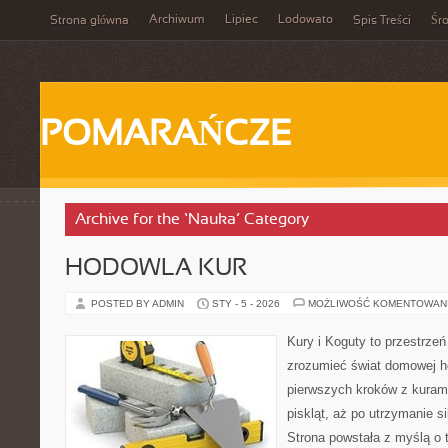
Archiwum
Lipiec
Lodowato
Strona główna
Spis Treści
Śr
POMARAŃCZE
Archive for the ‘Nauka’ Category
HODOWLA KUR
POSTED BY ADMIN
STY - 5 - 2026
MOŻLIWOŚĆ KOMENTOWAN
Kury i Koguty to przestrzeń
zrozumieć świat domowej ho
pierwszych kroków z kuram
piskląt, aż po utrzymanie s
Strona powstała z myślą o 