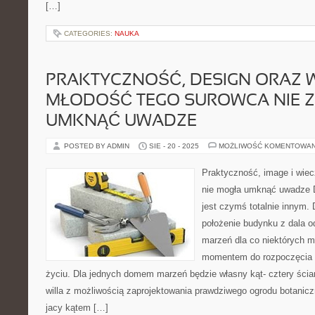
[…]
CATEGORIES:
NAUKA
PRAKTYCZNOŚĆ, DESIGN ORAZ 
MŁODOŚĆ TEGO SUROWCA NIE 
UMKNĄĆ UWADZE
POSTED BY ADMIN
SIE - 20 - 2025
MOŻLIWOŚĆ KOMENTOWA
Praktyczność, image i wie
nie mogła umknąć uwadze 
jest czymś totalnie innym. 
położenie budynku z dala 
marzeń dla co niektórych 
momentem do rozpoczęcia 
życiu. Dla jednych domem marzeń będzie własny kąt- cztery ścia
willa z możliwością zaprojektowania prawdziwego ogrodu botanicz
jacy kątem […]