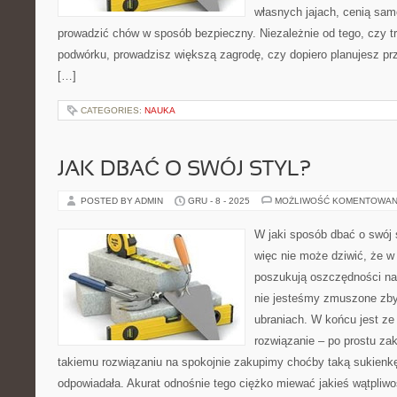
własnych jajach, cenią sam
prowadzić chów w sposób bezpieczny. Niezależnie od tego, czy t
podwórku, prowadzisz większą zagrodę, czy dopiero planujesz pr
[…]
CATEGORIES:
NAUKA
JAK DBAĆ O SWÓJ STYL?
POSTED BY ADMIN
GRU - 8 - 2025
MOŻLIWOŚĆ KOMENTOWAN
W jaki sposób dbać o swój
więc nie może dziwić, że w
poszukują oszczędności na
nie jesteśmy zmuszone zby
ubraniach. W końcu jest z
rozwiązanie – po prostu zak
takiemu rozwiązaniu na spokojnie zakupimy choćby taką sukienkę
odpowiadała. Akurat odnośnie tego ciężko miewać jakieś wątpliwo