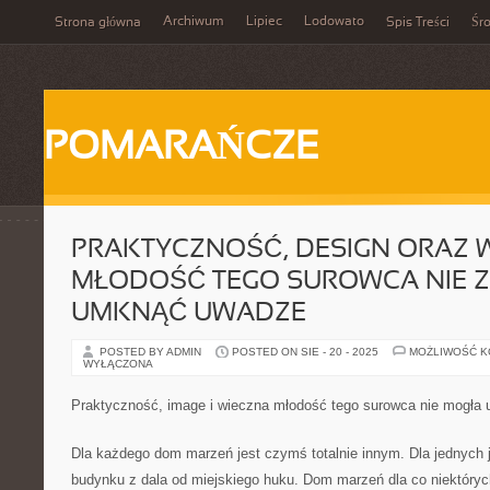
Archiwum
Lipiec
Lodowato
Strona główna
Spis Treści
Śr
POMARAŃCZE
PRAKTYCZNOŚĆ, DESIGN ORAZ 
MŁODOŚĆ TEGO SUROWCA NIE 
UMKNĄĆ UWADZE
POSTED BY ADMIN
POSTED ON SIE - 20 - 2025
MOŻLIWOŚĆ 
WYŁĄCZONA
Praktyczność, image i wieczna młodość tego surowca nie mogł
Dla każdego dom marzeń jest czymś totalnie innym. Dla jednych j
budynku z dala od miejskiego huku. Dom marzeń dla co niektór