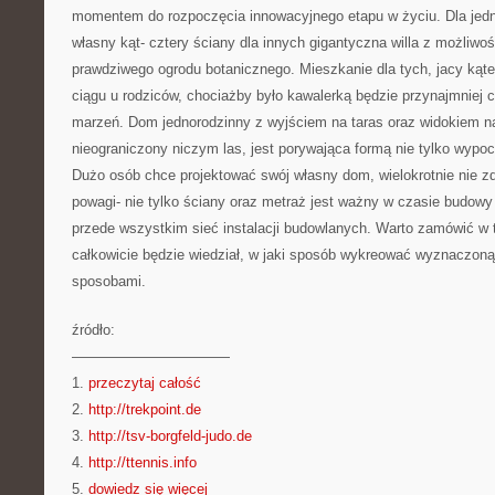
momentem do rozpoczęcia innowacyjnego etapu w życiu. Dla je
własny kąt- cztery ściany dla innych gigantyczna willa z możliwo
prawdziwego ogrodu botanicznego. Mieszkanie dla tych, jacy ką
ciągu u rodziców, chociażby było kawalerką będzie przynajmnie
marzeń. Dom jednorodzinny z wyjściem na taras oraz widokiem na
nieograniczony niczym las, jest porywająca formą nie tylko wypo
Dużo osób chce projektować swój własny dom, wielokrotnie nie zd
powagi- nie tylko ściany oraz metraż jest ważny w czasie budowy
przede wszystkim sieć instalacji budowlanych. Warto zamówić w t
całkowicie będzie wiedział, w jaki sposób wykreować wyznaczoną
sposobami.
źródło:
———————————
1.
przeczytaj całość
2.
http://trekpoint.de
3.
http://tsv-borgfeld-judo.de
4.
http://ttennis.info
5.
dowiedz się więcej