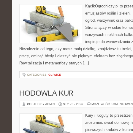
KącikOgrodniczy.pl to prze
entuzjastów roślin i zieleni
ogród, warzywnik oraz balk
Strona łączy w sobie komp
warzywach i roślinach balk
inspiruje do wprowadzania z
Niezależnie od tego, czy masz małą działkę, znajdziesz tu treści
pracę, ominąć błędy i cieszyć się pięknym efektem bez zbędneg
Rewitalizacja i metamorfozy starych […]
CATEGORIES:
GLIWICE
HODOWLA KUR
POSTED BY ADMIN
STY - 5 - 2026
MOŻLIWOŚĆ KOMENTOWAN
Kury i Koguty to przestrzeń
zrozumieć świat domowej ho
pierwszych kroków z kuram