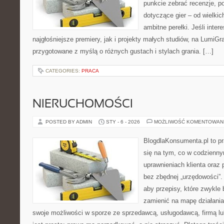
punkcie zebrać recenzje, po
dotyczące gier – od wielkic
ambitne perełki. Jeśli inter
najgłośniejsze premiery, jak i projekty małych studiów, na LumiGra
przygotowane z myślą o różnych gustach i stylach grania. […]
CATEGORIES:
PRACA
NIERUCHOMOŚCI
POSTED BY ADMIN
STY - 6 - 2026
MOŻLIWOŚĆ KOMENTOWAN
BlogdlaKonsumenta.pl to pr
się na tym, co w codziennym
uprawnieniach klienta oraz
bez zbędnej „urzędowości”.
aby przepisy, które zwykle 
zamienić na mapę działania
swoje możliwości w sporze ze sprzedawcą, usługodawcą, firmą lu