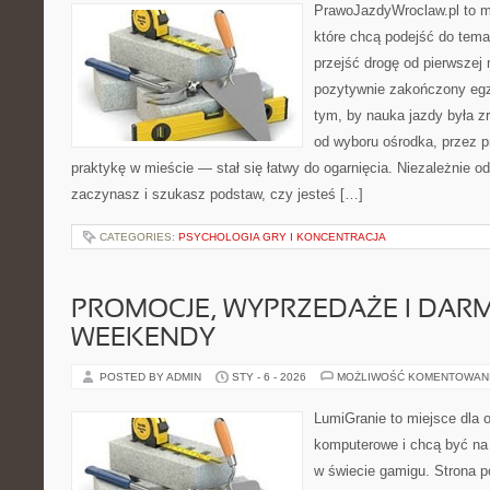
PrawoJazdyWroclaw.pl to m
które chcą podejść do tema
przejść drogę od pierwszej 
pozytywnie zakończony egz
tym, by nauka jazdy była z
od wyboru ośrodka, przez pr
praktykę w mieście — stał się łatwy do ogarnięcia. Niezależnie od
zaczynasz i szukasz podstaw, czy jesteś […]
CATEGORIES:
PSYCHOLOGIA GRY I KONCENTRACJA
PROMOCJE, WYPRZEDAŻE I DA
WEEKENDY
POSTED BY ADMIN
STY - 6 - 2026
MOŻLIWOŚĆ KOMENTOWAN
LumiGranie to miejsce dla o
komputerowe i chcą być na 
w świecie gamigu. Strona p