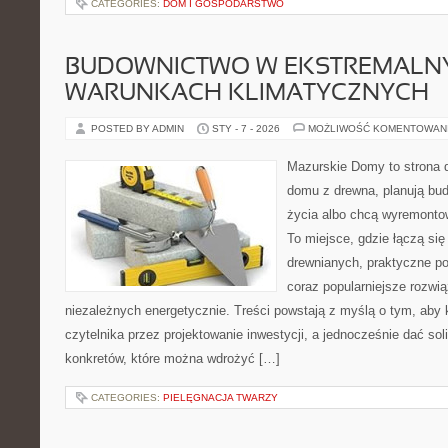
CATEGORIES:
DOM I GOSPODARSTWO
BUDOWNICTWO W EKSTREMALN
WARUNKACH KLIMATYCZNYCH
POSTED BY ADMIN
STY - 7 - 2026
MOŻLIWOŚĆ KOMENTOWAN
Mazurskie Domy to strona d
domu z drewna, planują bu
życia albo chcą wyremontow
To miejsce, gdzie łączą się
drewnianych, praktyczne p
coraz popularniejsze rozwi
niezależnych energetycznie. Treści powstają z myślą o tym, aby 
czytelnika przez projektowanie inwestycji, a jednocześnie dać sol
konkretów, które można wdrożyć […]
CATEGORIES:
PIELĘGNACJA TWARZY