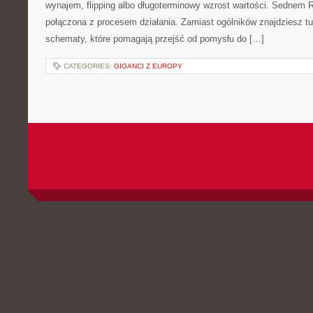
wynajem, flipping albo długoterminowy wzrost wartości. Sednem 
połączona z procesem działania. Zamiast ogólników znajdziesz tu i
schematy, które pomagają przejść od pomysłu do […]
CATEGORIES:
GIGANCI Z EUROPY