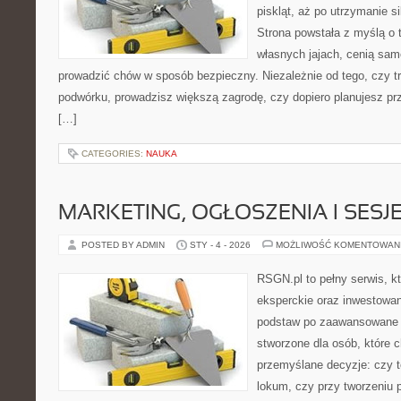
piskląt, aż po utrzymanie s
Strona powstała z myślą o 
własnych jajach, cenią sam
prowadzić chów w sposób bezpieczny. Niezależnie od tego, czy t
podwórku, prowadzisz większą zagrodę, czy dopiero planujesz pr
[…]
CATEGORIES:
NAUKA
MARKETING, OGŁOSZENIA I SESJ
POSTED BY ADMIN
STY - 4 - 2026
MOŻLIWOŚĆ KOMENTOWAN
RSGN.pl to pełny serwis, k
eksperckie oraz inwestowan
podstaw po zaawansowane s
stworzone dla osób, które
przemyślane decyzje: czy t
lokum, czy przy tworzeniu p