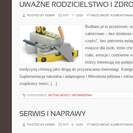
UWAŻNE RODZICIELSTWO I ZDR
POSTED BY ADMIN
STY - 7 - 2026
MOŻLIWOŚĆ KOMENTOWAN
Bodbam.pl to przestrzeń, w 
całościowo – bez dzielenia 
części”, bez patrzenia wył
miejsce dla osób, które chc
ciało, emocje i codzienne n
którzy interesują się pode
medycyną chińską jako drogą do przywracania równowagi. Kategori
Suplementacja naturalna i adaptogeny i Mikrobiota jelitowa i zdrow
znajdziesz treści, […]
CATEGORIES:
AKTUALNOŚCI I WYDARZENIA
SERWIS I NAPRAWY
POSTED BY ADMIN
STY - 6 - 2026
MOŻLIWOŚĆ KOMENTOWAN