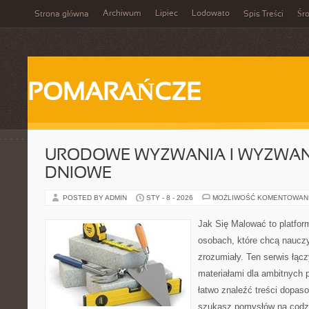
Archiwum
Lipiec
Lodowato
Strona główna
Spis Treści
Śr
POMARAŃCZE
URODOWE WYZWANIA I WYZWANI
DNIOWE
POSTED BY ADMIN
STY - 8 - 2026
MOŻLIWOŚĆ KOMENTOWAN
Jak Się Malować to platfor
osobach, które chcą naucz
zrozumiały. Ten serwis łąc
materiałami dla ambitnych 
łatwo znaleźć treści dopas
szukasz pomysłów na codzi