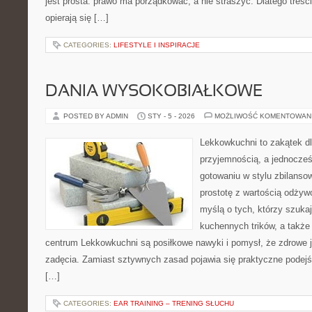
jest prosta: prawo ma porządkować, a nie straszyć. Dlatego treś
opierają się […]
CATEGORIES:
LIFESTYLE I INSPIRACJE
DANIA WYSOKOBIAŁKOWE
POSTED BY ADMIN
STY - 5 - 2026
MOŻLIWOŚĆ KOMENTOWAN
Lekkowkuchni to zakątek dl
przyjemnością, a jednocześn
gotowaniu w stylu zbilanso
prostotę z wartością odżyw
myślą o tych, którzy szukaj
kuchennych trików, a także 
centrum Lekkowkuchni są posiłkowe nawyki i pomysł, że zdrowe 
zadęcia. Zamiast sztywnych zasad pojawia się praktyczne podejś
[…]
CATEGORIES:
EAR TRAINING – TRENING SŁUCHU