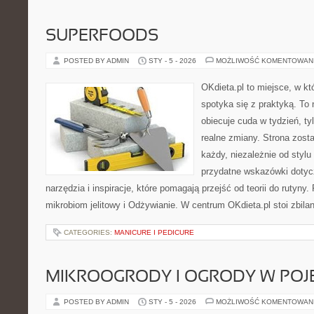
SUPERFOODS
POSTED BY ADMIN
STY - 5 - 2026
MOŻLIWOŚĆ KOMENTOWAN
OKdieta.pl to miejsce, w k
spotyka się z praktyką. To n
obiecuje cuda w tydzień, ty
realne zmiany. Strona zost
każdy, niezależnie od stylu
przydatne wskazówki dotyc
narzędzia i inspiracje, które pomagają przejść od teorii do rutyny.
mikrobiom jelitowy i Odżywianie. W centrum OKdieta.pl stoi zbil
CATEGORIES:
MANICURE I PEDICURE
MIKROOGRODY I OGRODY W PO
POSTED BY ADMIN
STY - 5 - 2026
MOŻLIWOŚĆ KOMENTOWAN