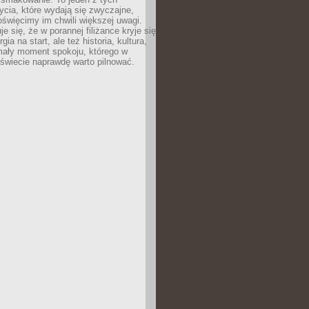
cia, które wydają się zwyczajne,
oświęcimy im chwili większej uwagi.
e się, że w porannej filiżance kryje się
rgia na start, ale też historia, kultura,
mały moment spokoju, którego w
świecie naprawdę warto pilnować.