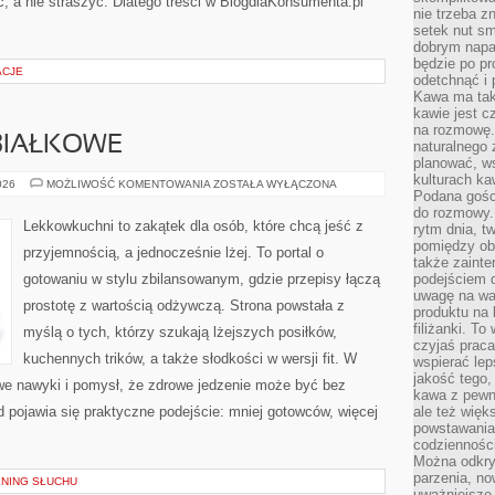
, a nie straszyć. Dlatego treści w BlogdlaKonsumenta.pl
nie trzeba z
setek nut s
dobrym napar
będzie po pr
ACJE
odetchnąć i 
Kawa ma tak
kawie jest 
na rozmowę.
BIAŁKOWE
naturalnego 
planować, w
kulturach ka
DANIA
026
MOŻLIWOŚĆ KOMENTOWANIA
ZOSTAŁA WYŁĄCZONA
Podana gośc
WYSOKOBIAŁKOWE
do rozmowy. 
Lekkowkuchni to zakątek dla osób, które chcą jeść z
rytm dnia, t
pomiędzy ob
przyjemnością, a jednocześnie lżej. To portal o
także zainte
gotowaniu w stylu zbilansowanym, gdzie przepisy łączą
podejściem 
uwagę na war
prostotę z wartością odżywczą. Strona powstała z
produktu na 
filiżanki. T
myślą o tych, którzy szukają lżejszych posiłków,
czyjaś prac
kuchennych trików, a także słodkości w wersji fit. W
wspierać lep
jakość tego,
e nawyki i pomysł, że zdrowe jedzenie może być bez
kawa z pewne
 pojawia się praktyczne podejście: mniej gotowców, więcej
ale też więk
powstawania
codzienności
Można odkry
parzenia, no
ENING SŁUCHU
uważniejsze