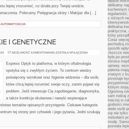
będzie mocn
delikatny na
stu lepiej zrozumieć, co działa przy Twojej urodzie,
kuchennym st
tłumaczenia. Polecamy Pielęgnacja skóry i Makijaż dla […]
regularność,
z różnych re
intensywność
I AUTOMATYZACJA
delikatna k
praktyczna, 
który porząd
Coraz więcej
E I GENETYCZNE
pochodzą zia
sposób wpły
Jeszcze nie
CHOROBY
026
MOŻLIWOŚĆ KOMENTOWANIA
ZOSTAŁA WYŁĄCZONA
RZADKIE
była po pros
I
różnice mię
GENETYCZNE
Express Optyk to platforma, w którym oftalmologia
uprawy, wyso
palenia mają
spotyka się z zwykłym życiem. To centrum wiedzy
znanym z kul
poświęcony wzrokowi oraz higienie widzenia – dla osób,
przestaje b
przypominać
które chcą lepiej rozumieć swoje oczy, zanim pojawi się
którym stoją
problem. Jeśli interesuje Cię zapobieganie, diagnostyka,
Ogromną rol
sam rodzaj 
a także korekcja okularowa i nawyki wspierające
inaczej w za
grubości mie
mnóstwo tematów opisanych przystępnie. Ciekawe kategorie
wiele osób p
entrum tej strony jest człowiek i jego pytania. Jedni szukają
się nie tylk
metodami pr
modę. Samodz
pozwala lepi