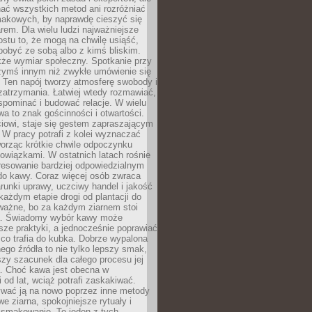
nać wszystkich metod ani rozróżniać
makowych, by naprawdę cieszyć się
em. Dla wielu ludzi najważniejsze
ostu to, że mogą na chwilę usiąść,
pobyć ze sobą albo z kimś bliskim.
że wymiar społeczny. Spotkanie przy
czymś innym niż zwykłe umówienie się
 Ten napój tworzy atmosferę swobody i
zatrzymania. Łatwiej wtedy rozmawiać,
spominać i budować relacje. W wielu
wa to znak gościnności i otwartości.
iowi, staje się gestem zapraszającym
W pracy potrafi z kolei wyznaczać
worząc krótkie chwile odpoczynku
owiązkami. W ostatnich latach rośnie
resowanie bardziej odpowiedzialnym
do kawy. Coraz więcej osób zwraca
unki uprawy, uczciwy handel i jakość
każdym etapie drogi od plantacji do
o ważne, bo za każdym ziarnem stoi
a. Świadomy wybór kawy może
sze praktyki, a jednocześnie poprawiać
 co trafia do kubka. Dobrze wypalona
go źródła to nie tylko lepszy smak,
szy szacunek dla całego procesu jej
. Choć kawa jest obecna w
 od lat, wciąż potrafi zaskakiwać.
wać ją na nowo poprzez inne metody
we ziarna, spokojniejsze rytuały i
 smakowanie. To jeden z tych