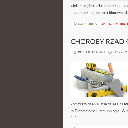
wielkie wyjście albo chcesz po pro
znajdziesz tu konkret i klarowne 
CATEGORIES:
E-MAIL MARKETING 
CHOROBY RZADKI
POSTED BY ADMIN
STY - 7 - 2
komfort widzenia, znajdziesz tu 
to Diabetologia i Immunologia. W c
[…]