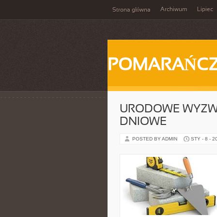
Archiwum
Lipiec
Strona główna
POMARAŃC
URODOWE WYZWA
DNIOWE
POSTED BY ADMIN
STY - 8 - 2