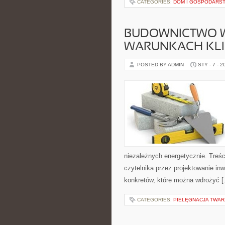
CATEGORIES:
DOM I GOSPODARS
BUDOWNICTWO 
WARUNKACH KL
POSTED BY ADMIN
STY - 7 - 2
niezależnych energetycznie. Treśc
czytelnika przez projektowanie inw
konkretów, które można wdrożyć 
CATEGORIES:
PIELĘGNACJA TWAR