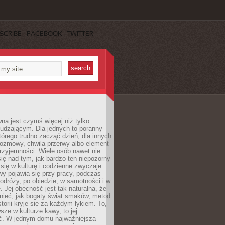
SCRIBE
FACEBOOK
TWITTER
a jest czymś więcej niż tylko
udzającym. Dla jednych to poranny
którego trudno zacząć dzień, dla innych
rozmowy, chwila przerwy albo element
rzyjemności. Wiele osób nawet nie
ię nad tym, jak bardzo ten niepozorny
 się w kulturę i codzienne zwyczaje.
wy pojawia się przy pracy, podczas
odróży, po obiedzie, w samotności i w
. Jej obecność jest tak naturalna, że
nieć, jak bogaty świat smaków, metod
storii kryje się za każdym łykiem. To,
sze w kulturze kawy, to jej
ć. W jednym domu najważniejsza