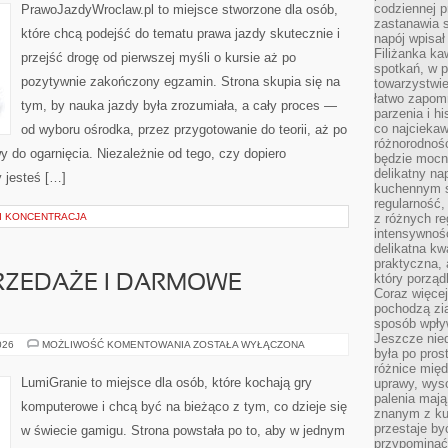
codziennej p
PrawoJazdyWroclaw.pl to miejsce stworzone dla osób,
zastanawia s
które chcą podejść do tematu prawa jazdy skutecznie i
napój wpisał
Filiżanka ka
przejść drogę od pierwszej myśli o kursie aż po
spotkań, w p
pozytywnie zakończony egzamin. Strona skupia się na
towarzystwie
łatwo zapom
tym, by nauka jazdy była zrozumiała, a cały proces —
parzenia i hi
co najciekaw
od wyboru ośrodka, przez przygotowanie do teorii, aż po
różnorodnoś
y do ogarnięcia. Niezależnie od tego, czy dopiero
będzie mocn
delikatny na
 jesteś […]
kuchennym st
regularność,
I KONCENTRACJA
z różnych re
intensywność
delikatna k
praktyczna, 
który porząd
RZEDAŻE I DARMOWE
Coraz więcej
pochodzą zia
sposób wpły
Jeszcze nie
PROMOCJE,
026
MOŻLIWOŚĆ KOMENTOWANIA
ZOSTAŁA WYŁĄCZONA
była po pros
WYPRZEDAŻE
I
różnice mię
DARMOWE
LumiGranie to miejsce dla osób, które kochają gry
uprawy, wyso
WEEKENDY
palenia mają
komputerowe i chcą być na bieżąco z tym, co dzieje się
znanym z kul
przestaje b
w świecie gamigu. Strona powstała po to, aby w jednym
przypominać