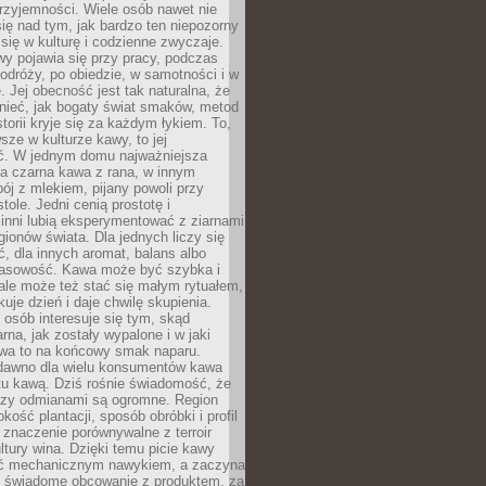
rzyjemności. Wiele osób nawet nie
ię nad tym, jak bardzo ten niepozorny
 się w kulturę i codzienne zwyczaje.
wy pojawia się przy pracy, podczas
odróży, po obiedzie, w samotności i w
. Jej obecność jest tak naturalna, że
nieć, jak bogaty świat smaków, metod
storii kryje się za każdym łykiem. To,
sze w kulturze kawy, to jej
ć. W jednym domu najważniejsza
a czarna kawa z rana, w innym
pój z mlekiem, pijany powoli przy
ole. Jedni cenią prostotę i
 inni lubią eksperymentować z ziarnami
gionów świata. Dla jednych liczy się
, dla innych aromat, balans albo
wasowość. Kawa może być szybka i
ale może też stać się małym rytuałem,
kuje dzień i daje chwilę skupienia.
 osób interesuje się tym, skąd
rna, jak zostały wypalone i w jaki
wa to na końcowy smak naparu.
dawno dla wielu konsumentów kawa
tu kawą. Dziś rośnie świadomość, że
dzy odmianami są ogromne. Region
kość plantacji, sposób obróbki i profil
 znaczenie porównywalne z terroir
tury wina. Dzięki temu picie kawy
yć mechanicznym nawykiem, a zaczyna
 świadome obcowanie z produktem, za