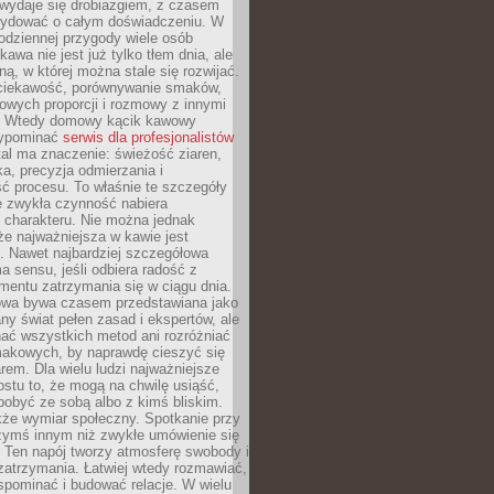
wydaje się drobiazgiem, z czasem
ydować o całym doświadczeniu. W
codziennej przygody wiele osób
kawa nie jest już tylko tłem dnia, ale
ną, w której można stale się rozwijać.
 ciekawość, porównywanie smaków,
owych proporcji i rozmowy z innymi
. Wtedy domowy kącik kawowy
zypominać
serwis dla profesjonalistów
al ma znaczenie: świeżość ziaren,
a, precyzja odmierzania i
ć procesu. To właśnie te szczegóły
e zwykła czynność nabiera
 charakteru. Nie można jednak
e najważniejsza w kawie jest
. Nawet najbardziej szczegółowa
a sensu, jeśli odbiera radość z
mentu zatrzymania się w ciągu dnia.
owa bywa czasem przedstawiana jako
y świat pełen zasad i ekspertów, ale
nać wszystkich metod ani rozróżniać
makowych, by naprawdę cieszyć się
em. Dla wielu ludzi najważniejsze
ostu to, że mogą na chwilę usiąść,
pobyć ze sobą albo z kimś bliskim.
że wymiar społeczny. Spotkanie przy
czymś innym niż zwykłe umówienie się
 Ten napój tworzy atmosferę swobody i
zatrzymania. Łatwiej wtedy rozmawiać,
spominać i budować relacje. W wielu