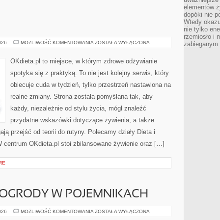
elementów ży
dopóki nie p
Wtedy okazuj
nie tylko ene
rzemiosło i 
SUPERFOODS
026
MOŻLIWOŚĆ KOMENTOWANIA
ZOSTAŁA WYŁĄCZONA
zabieganym 
OKdieta.pl to miejsce, w którym zdrowe odżywianie
spotyka się z praktyką. To nie jest kolejny serwis, który
obiecuje cuda w tydzień, tylko przestrzeń nastawiona na
realne zmiany. Strona została pomyślana tak, aby
każdy, niezależnie od stylu życia, mógł znaleźć
przydatne wskazówki dotyczące żywienia, a także
ają przejść od teorii do rutyny. Polecamy działy Dieta i
W centrum OKdieta.pl stoi zbilansowane żywienie oraz […]
RE
 OGRODY W POJEMNIKACH
MIKROOGRODY
026
MOŻLIWOŚĆ KOMENTOWANIA
ZOSTAŁA WYŁĄCZONA
I