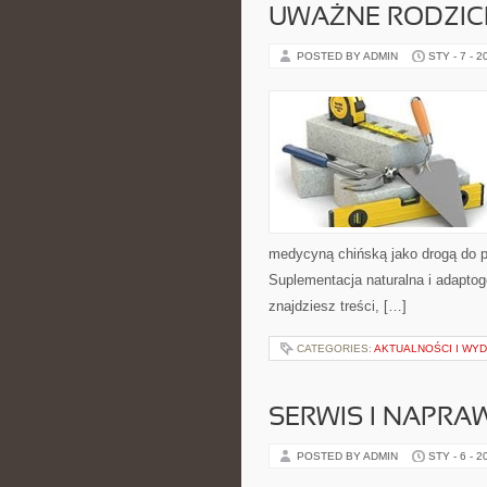
UWAŻNE RODZICI
POSTED BY ADMIN
STY - 7 - 2
medycyną chińską jako drogą do pr
Suplementacja naturalna i adaptoge
znajdziesz treści, […]
CATEGORIES:
AKTUALNOŚCI I WY
SERWIS I NAPRA
POSTED BY ADMIN
STY - 6 - 2