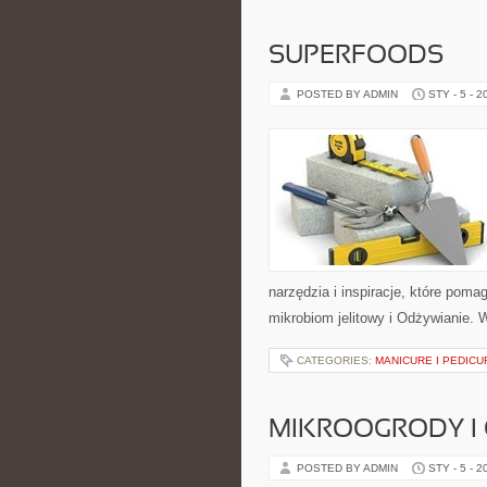
SUPERFOODS
POSTED BY ADMIN
STY - 5 - 2
narzędzia i inspiracje, które pomag
mikrobiom jelitowy i Odżywianie. 
CATEGORIES:
MANICURE I PEDICU
MIKROOGRODY I
POSTED BY ADMIN
STY - 5 - 2