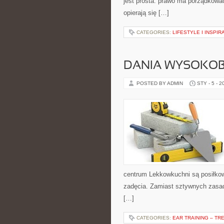
jest prosta: prawo ma porządkować
opierają się […]
CATEGORIES:
LIFESTYLE I INSPIR
DANIA WYSOKO
POSTED BY ADMIN
STY - 5 - 2
centrum Lekkowkuchni są posiłkow
zadęcia. Zamiast sztywnych zasad
[…]
CATEGORIES:
EAR TRAINING – TR