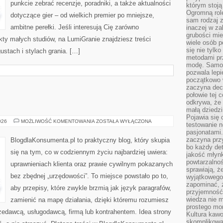
punkcie zebrać recenzje, poradniki, a także aktualności
którym stoją
Ogromną rol
dotyczące gier – od wielkich premier po mniejsze,
sam rodzaj 
ambitne perełki. Jeśli interesują Cię zarówno
inaczej w za
grubości mie
jekty małych studiów, na LumiGranie znajdziesz treści
wiele osób p
się nie tylk
stach i stylach grania. […]
metodami pr
modę. Samodz
pozwala lepi
początkowo 
zaczyna dec
połowie tej 
odkrywa, że 
małą dziedzi
Pojawia się
NIERUCHOMOŚCI
026
MOŻLIWOŚĆ KOMENTOWANIA
ZOSTAŁA WYŁĄCZONA
testowanie n
pasjonatami
zaczyna pr
BlogdlaKonsumenta.pl to praktyczny blog, który skupia
bo każdy det
się na tym, co w codziennym życiu najbardziej uwiera:
jakość młynk
powtarzalnoś
uprawnieniach klienta oraz prawie cywilnym pokazanych
sprawiają, ż
bez zbędnej „urzędowości”. To miejsce powstało po to,
wyjątkowego
zapominać, ż
aby przepisy, które zwykle brzmią jak język paragrafów,
przyjemność
wiedza nie m
zamienić na mapę działania, dzięki któremu rozumiesz
prostego mo
zedawcą, usługodawcą, firmą lub kontrahentem. Idea strony
Kultura kaw
skomplikowan