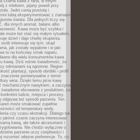
a czarna kawa z rana, w innym
pój z mlekiem, pijany powoli przy
ole. Jedni cenią prostotę i
 inni lubią eksperymentować z ziarnami
gionów świata. Dla jednych liczy się
, dla innych aromat, balans albo
wasowość. Kawa może być szybka i
ale może też stać się małym rytuałem,
kuje dzień i daje chwilę skupienia.
 osób interesuje się tym, skąd
rna, jak zostały wypalone i w jaki
wa to na końcowy smak naparu.
dawno dla wielu konsumentów kawa
tu kawą. Dziś rośnie świadomość, że
dzy odmianami są ogromne. Region
kość plantacji, sposób obróbki i profil
 znaczenie porównywalne z terroir
tury wina. Dzięki temu picie kawy
yć mechanicznym nawykiem, a zaczyna
 świadome obcowanie z produktem, za
 konkretni ludzie, miejsca i procesy.
ę odgrywa też sposób parzenia. Ten
ziaren może smakować zupełnie
leżności od temperatury wody,
lenia czy czasu ekstrakcji. Dlatego tak
o jakimś czasie zaczyna interesować
o samą kawą, ale także akcesoriami i
zygotowania. Nie chodzi wyłącznie o
ielne parzenie uczy cierpliwości i
ej rozumieć własne preferencje. To, co