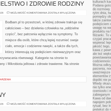
kulturach ka
ELSTWO I ZDROWIE RODZINY
Podana gośc
do rozmowy. 
rytm dnia, t
UWAŻNE
026
MOŻLIWOŚĆ KOMENTOWANIA
ZOSTAŁA WYŁĄCZONA
RODZICIELSTWO
pomiędzy ob
I
także zainte
ZDROWIE
Bodbam.pl to przestrzeń, w której zdrowie traktuje się
RODZINY
podejściem 
uwagę na war
całościowo – bez dzielenia człowieka na „oddzielne
produktu na 
części”, bez patrzenia wyłącznie na symptomy. To
filiżanki. T
czyjaś prac
miejsce dla osób, które chcą lepiej rozumieć swoje
wspierać lep
ciało, emocje i codzienne nawyki, a także dla tych,
jakość tego,
kawa z pewne
którzy interesują się podejściem nieinwazyjnym oraz
ale też więk
powstawania
zywracania równowagi. Kategorie na stronie to
codzienności
ny i Mikrobiota jelitowa i zdrowie trawienne. Na stronie
Można odkry
parzenia, no
uważniejsze
elementów ży
dopóki nie p
DARZENIA
Wtedy okazuj
nie tylko ene
rzemiosło i 
WY
zabieganym 
Kawa od dawn
napojem pob
SERWIS
026
MOŻLIWOŚĆ KOMENTOWANIA
ZOSTAŁA WYŁĄCZONA
rytuał, bez 
I
pretekst do 
NAPRAWY