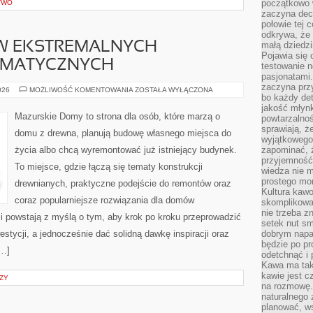
początkowo 
TWO
zaczyna dec
połowie tej 
odkrywa, że 
W EKSTREMALNYCH
małą dziedzi
Pojawia się
IMATYCZNYCH
testowanie n
pasjonatami
zaczyna pr
BUDOWNICTWO
026
MOŻLIWOŚĆ KOMENTOWANIA
ZOSTAŁA WYŁĄCZONA
bo każdy det
W
EKSTREMALNYCH
jakość młynk
WARUNKACH
Mazurskie Domy to strona dla osób, które marzą o
powtarzalnoś
KLIMATYCZNYCH
sprawiają, ż
domu z drewna, planują budowę własnego miejsca do
wyjątkowego
życia albo chcą wyremontować już istniejący budynek.
zapominać, ż
przyjemność
To miejsce, gdzie łączą się tematy konstrukcji
wiedza nie m
prostego mo
drewnianych, praktyczne podejście do remontów oraz
Kultura kaw
coraz popularniejsze rozwiązania dla domów
skomplikowan
nie trzeba z
i powstają z myślą o tym, aby krok po kroku przeprowadzić
setek nut s
estycji, a jednocześnie dać solidną dawkę inspiracji oraz
dobrym napar
będzie po pr
[…]
odetchnąć i 
Kawa ma tak
kawie jest 
ZY
na rozmowę.
naturalnego 
planować, w