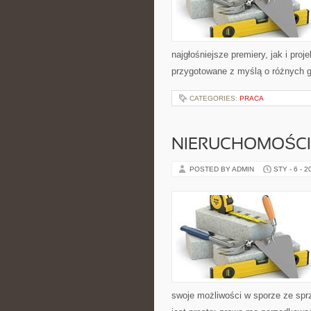
najgłośniejsze premiery, jak i pro
przygotowane z myślą o różnych gu
CATEGORIES:
PRACA
NIERUCHOMOŚCI
POSTED BY ADMIN
STY - 6 - 2
swoje możliwości w sporze ze spr