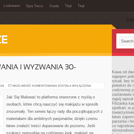
Lodowato
Tagi
Tagi
Spis Treści
Środa
SUB
ZE
NIA I WYZWANIA 30-
Kawa od dawn
napojem pob
rytuał, bez 
pretekst do 
URODOWE
026
MOŻLIWOŚĆ KOMENTOWANIA
ZOSTAŁA WYŁĄCZONA
WYZWANIA
codziennej p
I
zastanawia s
WYZWANIA
Jak Się Malować to platforma stworzone z myślą o
napój wpisał
30-
DNIOWE
Filiżanka ka
osobach, które chcą nauczyć się makijażu w sposób
spotkań, w p
zrozumiały. Ten serwis łączy rady dla początkujących z
towarzystwie
łatwo zapom
materiałami dla ambitnych pasjonatów, dzięki czemu
parzenia i hi
łatwo znaleźć treści dopasowane do poziomu. Jeśli
co najciekaw
różnorodnoś
szukasz pomysłów na codzienny look, makijaż na