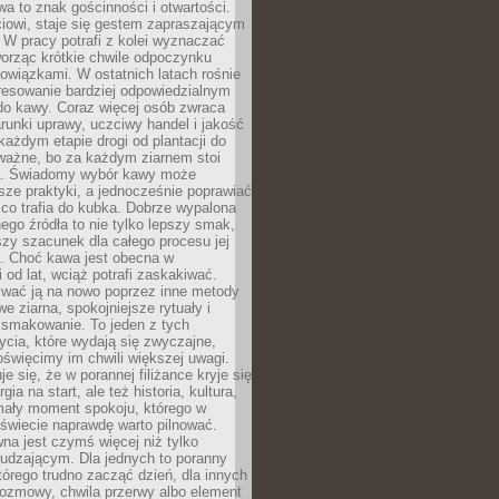
wa to znak gościnności i otwartości.
iowi, staje się gestem zapraszającym
W pracy potrafi z kolei wyznaczać
worząc krótkie chwile odpoczynku
owiązkami. W ostatnich latach rośnie
resowanie bardziej odpowiedzialnym
do kawy. Coraz więcej osób zwraca
unki uprawy, uczciwy handel i jakość
każdym etapie drogi od plantacji do
o ważne, bo za każdym ziarnem stoi
a. Świadomy wybór kawy może
sze praktyki, a jednocześnie poprawiać
 co trafia do kubka. Dobrze wypalona
go źródła to nie tylko lepszy smak,
szy szacunek dla całego procesu jej
. Choć kawa jest obecna w
 od lat, wciąż potrafi zaskakiwać.
wać ją na nowo poprzez inne metody
we ziarna, spokojniejsze rytuały i
 smakowanie. To jeden z tych
cia, które wydają się zwyczajne,
oświęcimy im chwili większej uwagi.
e się, że w porannej filiżance kryje się
rgia na start, ale też historia, kultura,
mały moment spokoju, którego w
świecie naprawdę warto pilnować.
a jest czymś więcej niż tylko
udzającym. Dla jednych to poranny
którego trudno zacząć dzień, dla innych
rozmowy, chwila przerwy albo element