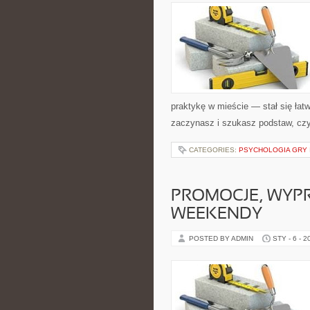
praktykę w mieście — stał się łatw
zaczynasz i szukasz podstaw, czy
CATEGORIES:
PSYCHOLOGIA GRY 
PROMOCJE, WYP
WEEKENDY
POSTED BY ADMIN
STY - 6 - 2