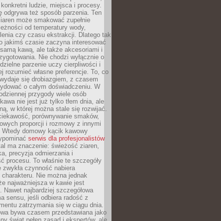
 konkretni ludzie, miejsca i procesy.
ę odgrywa też sposób parzenia. Ten
ziaren może smakować zupełnie
leżności od temperatury wody,
lenia czy czasu ekstrakcji. Dlatego tak
o jakimś czasie zaczyna interesować
o samą kawą, ale także akcesoriami i
zygotowania. Nie chodzi wyłącznie o
ielne parzenie uczy cierpliwości i
ej rozumieć własne preferencje. To, co
wydaje się drobiazgiem, z czasem
ydować o całym doświadczeniu. W
codziennej przygody wiele osób
kawa nie jest już tylko tłem dnia, ale
ną, w której można stale się rozwijać.
 ciekawość, porównywanie smaków,
owych proporcji i rozmowy z innymi
. Wtedy domowy kącik kawowy
zypominać
serwis dla profesjonalistów
al ma znaczenie: świeżość ziaren,
a, precyzja odmierzania i
ć procesu. To właśnie te szczegóły
e zwykła czynność nabiera
 charakteru. Nie można jednak
e najważniejsza w kawie jest
. Nawet najbardziej szczegółowa
a sensu, jeśli odbiera radość z
mentu zatrzymania się w ciągu dnia.
owa bywa czasem przedstawiana jako
y świat pełen zasad i ekspertów, ale