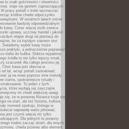
wa to znak gościnności i otwartości.
iowi, staje się gestem zapraszającym
W pracy potrafi z kolei wyznaczać
worząc krótkie chwile odpoczynku
owiązkami. W ostatnich latach rośnie
resowanie bardziej odpowiedzialnym
do kawy. Coraz więcej osób zwraca
unki uprawy, uczciwy handel i jakość
każdym etapie drogi od plantacji do
o ważne, bo za każdym ziarnem stoi
a. Świadomy wybór kawy może
sze praktyki, a jednocześnie poprawiać
 co trafia do kubka. Dobrze wypalona
go źródła to nie tylko lepszy smak,
szy szacunek dla całego procesu jej
. Choć kawa jest obecna w
 od lat, wciąż potrafi zaskakiwać.
wać ją na nowo poprzez inne metody
we ziarna, spokojniejsze rytuały i
 smakowanie. To jeden z tych
cia, które wydają się zwyczajne,
oświęcimy im chwili większej uwagi.
e się, że w porannej filiżance kryje się
rgia na start, ale też historia, kultura,
mały moment spokoju, którego w
świecie naprawdę warto pilnować.
a jest czymś więcej niż tylko
udzającym. Dla jednych to poranny
którego trudno zacząć dzień, dla innych
rozmowy, chwila przerwy albo element