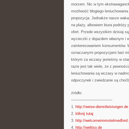
morzem. Nic w tym ekstrawaganck
możliwość błogiego leniuchowania n
propozycja. Jednakże nasze wakac
na plaży, albowiem biura podróży 
ofert. Przede wszystkim dzisiaj s
wycieczki z dojazdem własnym i w
zainteresowaniem konsumentów. W
oznaczanymi propozycjami last min
którym za wczasy jesteśmy w stani
razie jest tak wiele, że z pewnośc
leniuchowania są wczasy w nadmor
odpoczynek i zwiedzanie są choćb
źródło:
———————————
1.
http://weise-dienstleistungen.de
2.
kliknij tutaj
3.
http://welcomeinnmotelmedford
4.
http://welitso.de