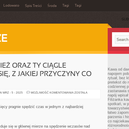
Lodowato
Tagi
Tagi
Spis Treści
Środa
SUB
ZE
EŻ ORAZ TY CIĄGLE
Kawa od dawn
Ę, Z JAKIEJ PRZYCZYNY CO
napojem pob
rytuał, bez 
pretekst do 
codziennej p
zastanawia s
BYĆ
 WRZ - 5 - 2025
MOŻLIWOŚĆ KOMENTOWANIA
ZOSTAŁA
napój wpisał
MOŻE
RÓWNIEŻ
Filiżanka ka
ORAZ
spotkań, w p
TY
sięcy pragnie spędzić czas w jednym z najbardziej
towarzystwie
CIĄGLE
ZASTANAWIASZ
łatwo zapom
SIĘ,
parzenia i hi
Z
co najciekaw
JAKIEJ
PRZYCZYNY
różnorodnoś
duje się w głównej mierze na spędzenie wczasów nad
CO