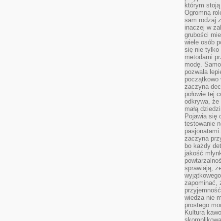
którym stoją
Ogromną rol
sam rodzaj 
inaczej w za
grubości mie
wiele osób p
się nie tylk
metodami pr
modę. Samodz
pozwala lepi
początkowo 
zaczyna dec
połowie tej 
odkrywa, że 
małą dziedzi
Pojawia się
testowanie n
pasjonatami
zaczyna pr
bo każdy det
jakość młynk
powtarzalnoś
sprawiają, ż
wyjątkowego
zapominać, ż
przyjemność
wiedza nie m
prostego mo
Kultura kaw
skomplikowan