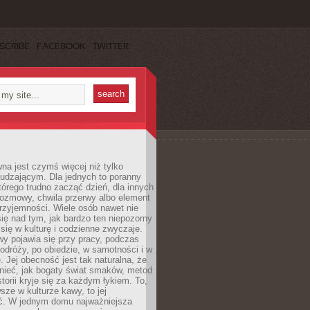
SCRIBE
FACEBOOK
TWITTER
a jest czymś więcej niż tylko
udzającym. Dla jednych to poranny
którego trudno zacząć dzień, dla innych
rozmowy, chwila przerwy albo element
rzyjemności. Wiele osób nawet nie
ię nad tym, jak bardzo ten niepozorny
 się w kulturę i codzienne zwyczaje.
wy pojawia się przy pracy, podczas
odróży, po obiedzie, w samotności i w
. Jej obecność jest tak naturalna, że
nieć, jak bogaty świat smaków, metod
storii kryje się za każdym łykiem. To,
sze w kulturze kawy, to jej
ć. W jednym domu najważniejsza