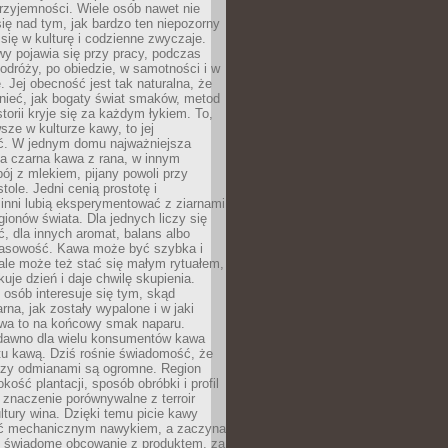
rzyjemności. Wiele osób nawet nie
ię nad tym, jak bardzo ten niepozorny
 się w kulturę i codzienne zwyczaje.
wy pojawia się przy pracy, podczas
odróży, po obiedzie, w samotności i w
. Jej obecność jest tak naturalna, że
nieć, jak bogaty świat smaków, metod
storii kryje się za każdym łykiem. To,
sze w kulturze kawy, to jej
ć. W jednym domu najważniejsza
a czarna kawa z rana, w innym
pój z mlekiem, pijany powoli przy
ole. Jedni cenią prostotę i
 inni lubią eksperymentować z ziarnami
gionów świata. Dla jednych liczy się
, dla innych aromat, balans albo
wasowość. Kawa może być szybka i
ale może też stać się małym rytuałem,
kuje dzień i daje chwilę skupienia.
 osób interesuje się tym, skąd
rna, jak zostały wypalone i w jaki
wa to na końcowy smak naparu.
dawno dla wielu konsumentów kawa
tu kawą. Dziś rośnie świadomość, że
dzy odmianami są ogromne. Region
kość plantacji, sposób obróbki i profil
 znaczenie porównywalne z terroir
tury wina. Dzięki temu picie kawy
yć mechanicznym nawykiem, a zaczyna
 świadome obcowanie z produktem, za