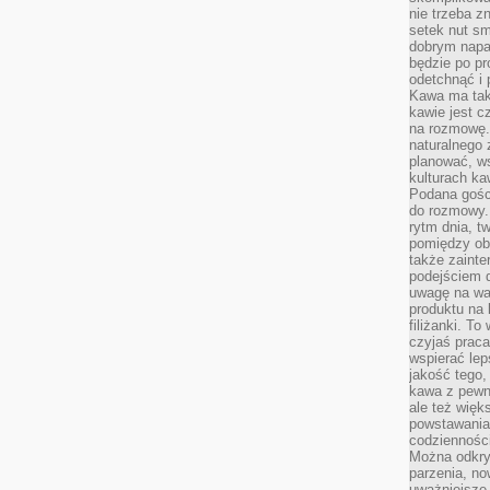
nie trzeba z
setek nut s
dobrym napar
będzie po pr
odetchnąć i 
Kawa ma tak
kawie jest 
na rozmowę.
naturalnego 
planować, w
kulturach ka
Podana gośc
do rozmowy. 
rytm dnia, t
pomiędzy ob
także zainte
podejściem 
uwagę na war
produktu na 
filiżanki. T
czyjaś prac
wspierać lep
jakość tego,
kawa z pewne
ale też więk
powstawania
codzienności
Można odkry
parzenia, no
uważniejsze