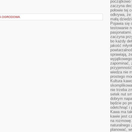
początkowo 
zaczyna dec
połowie tej 
odkrywa, że 
RA OGRODOWA
małą dziedzi
Pojawia się
testowanie n
pasjonatami
zaczyna pr
bo każdy det
jakość młynk
powtarzalnoś
sprawiają, ż
wyjątkowego
zapominać, ż
przyjemność
wiedza nie m
prostego mo
Kultura kaw
skomplikowan
nie trzeba z
setek nut s
dobrym napar
będzie po pr
odetchnąć i 
Kawa ma tak
kawie jest 
na rozmowę.
naturalnego 
planować, w