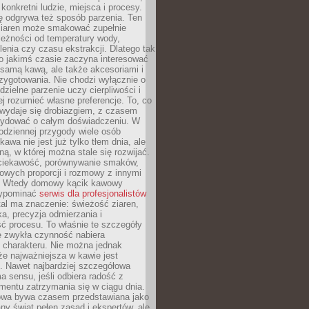
 konkretni ludzie, miejsca i procesy.
ę odgrywa też sposób parzenia. Ten
ziaren może smakować zupełnie
leżności od temperatury wody,
lenia czy czasu ekstrakcji. Dlatego tak
o jakimś czasie zaczyna interesować
o samą kawą, ale także akcesoriami i
zygotowania. Nie chodzi wyłącznie o
ielne parzenie uczy cierpliwości i
ej rozumieć własne preferencje. To, co
wydaje się drobiazgiem, z czasem
ydować o całym doświadczeniu. W
codziennej przygody wiele osób
kawa nie jest już tylko tłem dnia, ale
ną, w której można stale się rozwijać.
 ciekawość, porównywanie smaków,
owych proporcji i rozmowy z innymi
. Wtedy domowy kącik kawowy
zypominać
serwis dla profesjonalistów
al ma znaczenie: świeżość ziaren,
a, precyzja odmierzania i
ć procesu. To właśnie te szczegóły
e zwykła czynność nabiera
 charakteru. Nie można jednak
e najważniejsza w kawie jest
. Nawet najbardziej szczegółowa
a sensu, jeśli odbiera radość z
mentu zatrzymania się w ciągu dnia.
owa bywa czasem przedstawiana jako
y świat pełen zasad i ekspertów, ale