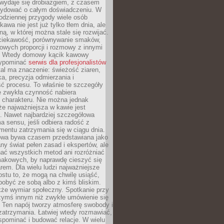
wydaje się drobiazgiem, z czasem
ydować o całym doświadczeniu. W
codziennej przygody wiele osób
kawa nie jest już tylko tłem dnia, ale
ną, w której można stale się rozwijać.
 ciekawość, porównywanie smaków,
owych proporcji i rozmowy z innymi
. Wtedy domowy kącik kawowy
zypominać
serwis dla profesjonalistów
al ma znaczenie: świeżość ziaren,
a, precyzja odmierzania i
ć procesu. To właśnie te szczegóły
e zwykła czynność nabiera
 charakteru. Nie można jednak
e najważniejsza w kawie jest
. Nawet najbardziej szczegółowa
a sensu, jeśli odbiera radość z
mentu zatrzymania się w ciągu dnia.
owa bywa czasem przedstawiana jako
y świat pełen zasad i ekspertów, ale
nać wszystkich metod ani rozróżniać
makowych, by naprawdę cieszyć się
em. Dla wielu ludzi najważniejsze
ostu to, że mogą na chwilę usiąść,
pobyć ze sobą albo z kimś bliskim.
że wymiar społeczny. Spotkanie przy
czymś innym niż zwykłe umówienie się
 Ten napój tworzy atmosferę swobody i
zatrzymania. Łatwiej wtedy rozmawiać,
spominać i budować relacje. W wielu