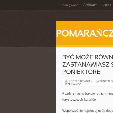
Archiwum
Lipiec
Strona główna
POMARAŃC
BYĆ MOŻE RÓWNI
ZASTANAWIASZ SI
PONIEKTÓRE
POSTED BY ADMIN
POSTED ON
WYŁĄCZONA
Każdy z nas w trakcie letnich mie
turystycznych kurortów
Współcześnie najwięcej osób decy