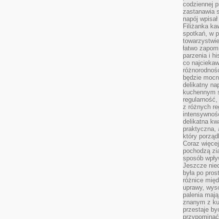
codziennej p
zastanawia s
napój wpisał
Filiżanka ka
spotkań, w p
towarzystwie
łatwo zapom
parzenia i hi
co najciekaw
różnorodnoś
będzie mocn
delikatny na
kuchennym st
regularność,
z różnych re
intensywność
delikatna k
praktyczna, 
który porząd
Coraz więcej
pochodzą zia
sposób wpły
Jeszcze nie
była po pros
różnice mię
uprawy, wyso
palenia mają
znanym z kul
przestaje b
przypominać