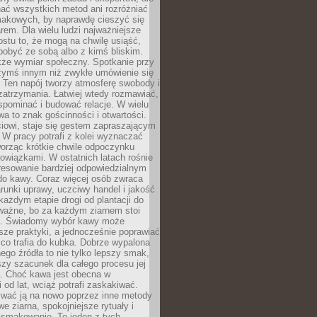
nać wszystkich metod ani rozróżniać
makowych, by naprawdę cieszyć się
em. Dla wielu ludzi najważniejsze
ostu to, że mogą na chwilę usiąść,
pobyć ze sobą albo z kimś bliskim.
że wymiar społeczny. Spotkanie przy
czymś innym niż zwykłe umówienie się
 Ten napój tworzy atmosferę swobody i
zatrzymania. Łatwiej wtedy rozmawiać,
spominać i budować relacje. W wielu
wa to znak gościnności i otwartości.
iowi, staje się gestem zapraszającym
W pracy potrafi z kolei wyznaczać
worząc krótkie chwile odpoczynku
owiązkami. W ostatnich latach rośnie
resowanie bardziej odpowiedzialnym
do kawy. Coraz więcej osób zwraca
unki uprawy, uczciwy handel i jakość
każdym etapie drogi od plantacji do
o ważne, bo za każdym ziarnem stoi
a. Świadomy wybór kawy może
sze praktyki, a jednocześnie poprawiać
 co trafia do kubka. Dobrze wypalona
go źródła to nie tylko lepszy smak,
szy szacunek dla całego procesu jej
. Choć kawa jest obecna w
 od lat, wciąż potrafi zaskakiwać.
wać ją na nowo poprzez inne metody
we ziarna, spokojniejsze rytuały i
 smakowanie. To jeden z tych