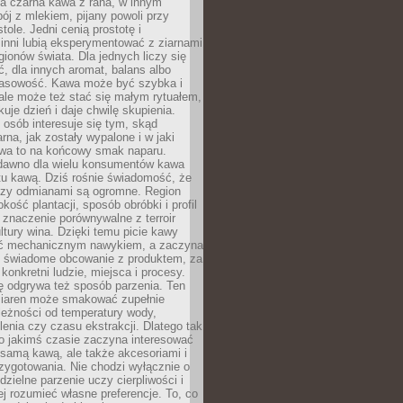
a czarna kawa z rana, w innym
pój z mlekiem, pijany powoli przy
ole. Jedni cenią prostotę i
 inni lubią eksperymentować z ziarnami
gionów świata. Dla jednych liczy się
, dla innych aromat, balans albo
wasowość. Kawa może być szybka i
ale może też stać się małym rytuałem,
kuje dzień i daje chwilę skupienia.
 osób interesuje się tym, skąd
rna, jak zostały wypalone i w jaki
wa to na końcowy smak naparu.
dawno dla wielu konsumentów kawa
tu kawą. Dziś rośnie świadomość, że
dzy odmianami są ogromne. Region
kość plantacji, sposób obróbki i profil
 znaczenie porównywalne z terroir
tury wina. Dzięki temu picie kawy
yć mechanicznym nawykiem, a zaczyna
 świadome obcowanie z produktem, za
 konkretni ludzie, miejsca i procesy.
ę odgrywa też sposób parzenia. Ten
ziaren może smakować zupełnie
leżności od temperatury wody,
lenia czy czasu ekstrakcji. Dlatego tak
o jakimś czasie zaczyna interesować
o samą kawą, ale także akcesoriami i
zygotowania. Nie chodzi wyłącznie o
ielne parzenie uczy cierpliwości i
ej rozumieć własne preferencje. To, co