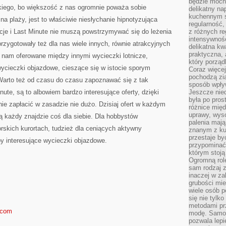
będzie mocn
PONIEKTÓRE
iego, bo większość z nas ogromnie poważa sobie
delikatny na
kuchennym st
a plaży, jest to właściwie niesłychanie hipnotyzująca
regularność,
je i Last Minute nie muszą powstrzymywać się do leżenia
z różnych re
intensywność
przygotowały też dla nas wiele innych, równie atrakcyjnych
delikatna k
praktyczna, 
ą nam oferowane między innymi wycieczki lotnicze,
który porząd
ycieczki objazdowe, cieszące się w istocie sporym
Coraz więcej
pochodzą zia
arto też od czasu do czasu zapoznawać się z tak
sposób wpły
ute, są to albowiem bardzo interesujące oferty, dzięki
Jeszcze nie
była po pros
e zapłacić w zasadzie nie dużo. Dzisiaj ofert w każdym
różnice mię
uprawy, wyso
ią każdy znajdzie coś dla siebie. Dla hobbystów
palenia mają
skich kurortach, tudzież dla ceniących aktywny
znanym z kul
przestaje b
y interesujące wycieczki objazdowe.
przypominać
którym stoją
Ogromną rol
sam rodzaj 
inaczej w za
grubości mie
wiele osób p
się nie tylk
metodami pr
.com
modę. Samodz
pozwala lepi