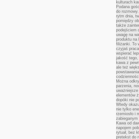
kulturach ka
Podana gośc
do rozmowy. 
rytm dnia, t
pomiędzy ob
także zainte
podejściem 
uwagę na war
produktu na 
filiżanki. T
czyjaś prac
wspierać lep
jakość tego,
kawa z pewne
ale też więk
powstawania
codzienności
Można odkry
parzenia, no
uważniejsze
elementów ży
dopóki nie p
Wtedy okazuj
nie tylko ene
rzemiosło i 
zabieganym 
Kawa od dawn
napojem pob
rytuał, bez 
pretekst do 