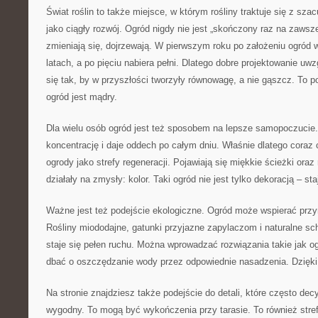
Świat roślin to także miejsce, w którym rośliny traktuje się z sza
jako ciągły rozwój. Ogród nigdy nie jest „skończony raz na zawsze
zmieniają się, dojrzewają. W pierwszym roku po założeniu ogród w
latach, a po pięciu nabiera pełni. Dlatego dobre projektowanie uw
się tak, by w przyszłości tworzyły równowagę, a nie gąszcz. To p
ogród jest mądry.
Dla wielu osób ogród jest też sposobem na lepsze samopoczucie.
koncentrację i daje oddech po całym dniu. Właśnie dlatego coraz c
ogrody jako strefy regeneracji. Pojawiają się miękkie ścieżki oraz 
działały na zmysły: kolor. Taki ogród nie jest tylko dekoracją – st
Ważne jest też podejście ekologiczne. Ogród może wspierać przyr
Rośliny miododajne, gatunki przyjazne zapylaczom i naturalne sch
staje się pełen ruchu. Można wprowadzać rozwiązania takie jak og
dbać o oszczędzanie wody przez odpowiednie nasadzenia. Dzięki 
Na stronie znajdziesz także podejście do detali, które często dec
wygodny. To mogą być wykończenia przy tarasie. To również stre