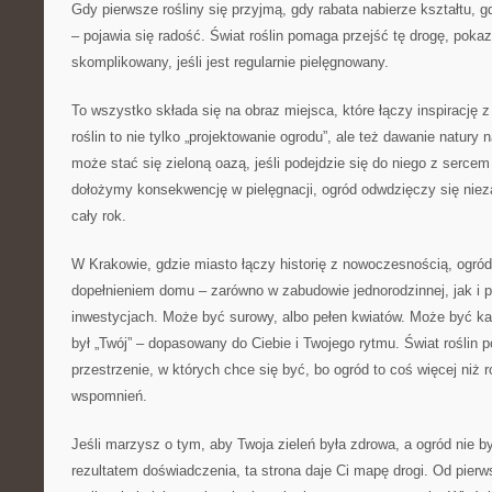
Gdy pierwsze rośliny się przyjmą, gdy rabata nabierze kształtu, g
– pojawia się radość. Świat roślin pomaga przejść tę drogę, poka
skomplikowany, jeśli jest regularnie pielęgnowany.
To wszystko składa się na obraz miejsca, które łączy inspirację z
roślin to nie tylko „projektowanie ogrodu”, ale też dawanie natury
może stać się zieloną oazą, jeśli podejdzie się do niego z sercem
dołożymy konsekwencję w pielęgnacji, ogród odwdzięczy się ni
cały rok.
W Krakowie, gdzie miasto łączy historię z nowoczesnością, ogr
dopełnieniem domu – zarówno w zabudowie jednorodzinnej, jak i
inwestycjach. Może być surowy, albo pełen kwiatów. Może być ka
był „Twój” – dopasowany do Ciebie i Twojego rytmu. Świat roślin 
przestrzenie, w których chce się być, bo ogród to coś więcej niż r
wspomnień.
Jeśli marzysz o tym, aby Twoja zieleń była zdrowa, a ogród nie b
rezultatem doświadczenia, ta strona daje Ci mapę drogi. Od pierwsz