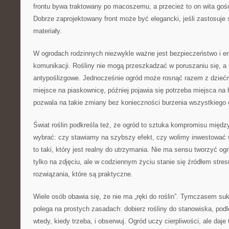
frontu bywa traktowany po macoszemu, a przecież to on wita gośc
Dobrze zaprojektowany front może być elegancki, jeśli zastosuje s
materiały.
W ogrodach rodzinnych niezwykle ważne jest bezpieczeństwo i e
komunikacji. Rośliny nie mogą przeszkadzać w poruszaniu się, a
antypoślizgowe. Jednocześnie ogród może rosnąć razem z dziećmi
miejsce na piaskownicę, później pojawia się potrzeba miejsca n
pozwala na takie zmiany bez konieczności burzenia wszystkiego
Świat roślin podkreśla też, że ogród to sztuka kompromisu międ
wybrać: czy stawiamy na szybszy efekt, czy wolimy inwestować 
to taki, który jest realny do utrzymania. Nie ma sensu tworzyć og
tylko na zdjęciu, ale w codziennym życiu stanie się źródłem stres
rozwiązania, które są praktyczne.
Wiele osób obawia się, że nie ma „ręki do roślin”. Tymczasem su
polega na prostych zasadach: dobierz rośliny do stanowiska, podle
wtedy, kiedy trzeba, i obserwuj. Ogród uczy cierpliwości, ale daje