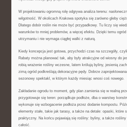
W projektowaniu ogromną rolę odgrywa analiza terenu: nasłoneczn
wilgotność. W okolicach Krakowa spotyka się zarówno gleby cięższ
Dlatego dobór roślin nie może być przypadkowy. Tu liczy się wied
warunków to mniej problemów, a więcej efektu. Dzięki temu ogród 
utrzymaniu i nie wymaga ciągłej walki z naturą.
Kiedy koncepcja jest gotowa, przychodzi czas na szczegóły, czyli 
Rabaty można planować tak, aby były atrakcyjne od wiosny do je
robią wrażenie rośliny wczesne, latem królują byliny, jesienią zach
zimą ogród podkreślają dekoracyjne pędy. Dobrze zaprojektowana 
sezonowy spektakl, w którym każdy miesiąc wnosi coś nowego.
Zakładanie ogrodu to moment, gdy plan zamienia się w realną prz
przygotowuje się teren: porządkuje podłoże, dba o warstwy konstru
wykonuje się wzbogacenie podłoża przez dodanie kompostu. Późn
elementy stałe, takie jak tarasy, a także na detale: opaski, które 
praktyczny. Na końcu pojawiają się rośliny: byliny, a także rośli
całość.