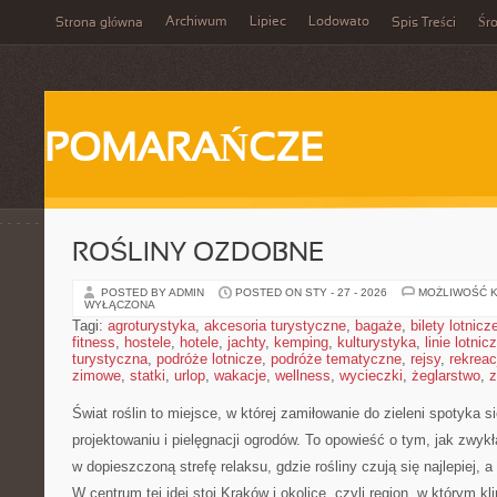
Archiwum
Lipiec
Lodowato
Strona główna
Spis Treści
Śr
POMARAŃCZE
ROŚLINY OZDOBNE
POSTED BY ADMIN
POSTED ON STY - 27 - 2026
MOŻLIWOŚĆ 
WYŁĄCZONA
Tagi:
agroturystyka
,
akcesoria turystyczne
,
bagaże
,
bilety lotnicz
fitness
,
hostele
,
hotele
,
jachty
,
kemping
,
kulturystyka
,
linie lotnic
turystyczna
,
podróże lotnicze
,
podróże tematyczne
,
rejsy
,
rekreac
zimowe
,
statki
,
urlop
,
wakacje
,
wellness
,
wycieczki
,
żeglarstwo
,
z
Świat roślin to miejsce, w której zamiłowanie do zieleni spotyka
projektowaniu i pielęgnacji ogrodów. To opowieść o tym, jak zwyk
w dopieszczoną strefę relaksu, gdzie rośliny czują się najlepiej,
W centrum tej idei stoi Kraków i okolice, czyli region, w którym 