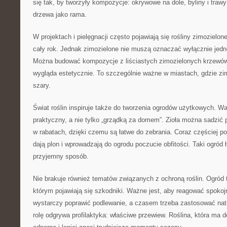
się tak, by tworzyły kompozycje: okrywowe na dole, byliny i trawy
drzewa jako rama.
W projektach i pielęgnacji często pojawiają się rośliny zimozielon
cały rok. Jednak zimozielone nie muszą oznaczać wyłącznie jedne
Można budować kompozycje z liściastych zimozielonych krzewów
wygląda estetycznie. To szczególnie ważne w miastach, gdzie zim
szary.
Świat roślin inspiruje także do tworzenia ogrodów użytkowych. 
praktyczny, a nie tylko „grządką za domem”. Zioła można sadzić p
w rabatach, dzięki czemu są łatwe do zebrania. Coraz częściej poj
dają plon i wprowadzają do ogrodu poczucie obfitości. Taki ogród
przyjemny sposób.
Nie brakuje również tematów związanych z ochroną roślin. Ogród
którym pojawiają się szkodniki. Ważne jest, aby reagować spokojn
wystarczy poprawić podlewanie, a czasem trzeba zastosować nat
rolę odgrywa profilaktyka: właściwe przewiew. Roślina, która ma do