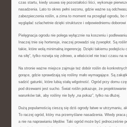
czas startu, kiedy usuwa się pozostałości liści, wykonuje pierwsze
nasadzenia. Lato to okres pełni sezonu, gdzie ważne są odchwas
zabezpieczenia roślin, a zima to moment na przegląd ogrodu, bo
wyglądać szlachetnie dzięki strukturze i odpowiedniemu doborowi r
Pielęgnacja ogrodu nie polega wyłącznie na koszeniu i podlewaniu
Inaczej tnie się hortensje, inaczej prowadzi się żywopłot. Są rośliny
takie, które wolą minimalną ingerencję. Dzięki takiemu podejściu 
na siłę”, tylko rozwija się zdrowo, a właściciel nie traci czasu na
Na stronie ważne miejsce zajmuje też dobór roślin do konkretny
gorące, gdzie sprawdzają się rośliny mało wymagające. Są zakątki 
sadzić gatunki, które lubią stałą wilgotność. Ogród przy domu cz
pod drzewami jest sucho. Świat roślin pokazuje, że projektowani
warunków tak, aby rośliny nie były „na pokaz”, tylko na dłużej.
Dużą popularnością cieszą się dziś ogrody łatwe w utrzymaniu, al
To raczej ogród, który ma przemyślane nasadzenia. Wtedy praca p
a nie na naprawianiu błędów. Taki ogród może być jednocześnie pe