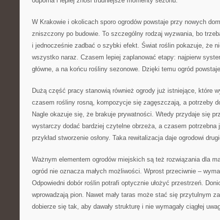
odporna i lepiej znosi trudniejsze momenty sezonu.
W Krakowie i okolicach sporo ogrodów powstaje przy nowych dom
zniszczony po budowie. To szczególny rodzaj wyzwania, bo trze
i jednocześnie zadbać o szybki efekt. Świat roślin pokazuje, że n
wszystko naraz. Czasem lepiej zaplanować etapy: najpierw syst
główne, a na końcu rośliny sezonowe. Dzięki temu ogród powstaj
Dużą część pracy stanowią również ogrody już istniejące, które 
czasem rośliny rosną, kompozycje się zagęszczają, a potrzeby d
Nagle okazuje się, że brakuje prywatności. Wtedy przydaje się 
wystarczy dodać bardziej czytelne obrzeża, a czasem potrzebna 
przykład stworzenie osłony. Taka rewitalizacja daje ogrodowi drugi
Ważnym elementem ogrodów miejskich są też rozwiązania dla mały
ogród nie oznacza małych możliwości. Wprost przeciwnie – wyma
Odpowiedni dobór roślin potrafi optycznie ułożyć przestrzeń. Donic
wprowadzają pion. Nawet mały taras może stać się przytulnym zaką
dobierze się tak, aby dawały strukturę i nie wymagały ciągłej uwag