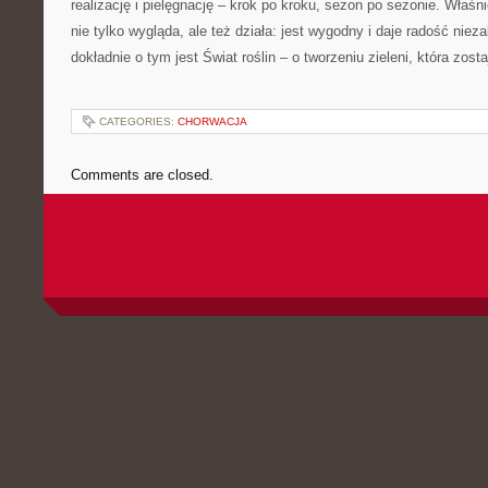
realizację i pielęgnację – krok po kroku, sezon po sezonie. Właśni
nie tylko wygląda, ale też działa: jest wygodny i daje radość nieza
dokładnie o tym jest Świat roślin – o tworzeniu zieleni, która zost
CATEGORIES:
CHORWACJA
Comments are closed.