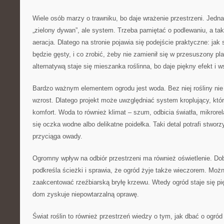
Wiele osób marzy o trawniku, bo daje wrażenie przestrzeni. Jednak
„zielony dywan”, ale system. Trzeba pamiętać o podlewaniu, a tak
aeracja. Dlatego na stronie pojawia się podejście praktyczne: jak 
będzie gęsty, i co zrobić, żeby nie zamienił się w przesuszony pl
alternatywą staje się mieszanka roślinna, bo daje piękny efekt i w
Bardzo ważnym elementem ogrodu jest woda. Bez niej rośliny ni
wzrost. Dlatego projekt może uwzględniać system kroplujący, któ
komfort. Woda to również klimat – szum, odbicia światła, mikrore
się oczka wodne albo delikatne poidełka. Taki detal potrafi stwor
przyciąga owady.
Ogromny wpływ na odbiór przestrzeni ma również oświetlenie. Dob
podkreśla ścieżki i sprawia, że ogród żyje także wieczorem. Możn
zaakcentować rzeźbiarską bryłę krzewu. Wtedy ogród staje się p
dom zyskuje niepowtarzalną oprawę.
Świat roślin to również przestrzeń wiedzy o tym, jak dbać o ogró