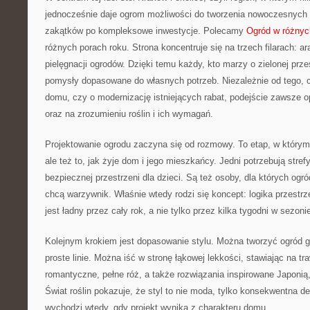
jednocześnie daje ogrom możliwości do tworzenia nowoczesnych
zakątków po kompleksowe inwestycje. Polecamy
Ogród w różnyc
różnych porach roku. Strona koncentruje się na trzech filarach: ar
pielęgnacji ogrodów. Dzięki temu każdy, kto marzy o zielonej prze
pomysły dopasowane do własnych potrzeb. Niezależnie od tego, c
domu, czy o modernizację istniejących rabat, podejście zawsze op
oraz na zrozumieniu roślin i ich wymagań.
Projektowanie ogrodu zaczyna się od rozmowy. To etap, w którym li
ale też to, jak żyje dom i jego mieszkańcy. Jedni potrzebują stre
bezpiecznej przestrzeni dla dzieci. Są też osoby, dla których ogród
chcą warzywnik. Właśnie wtedy rodzi się koncept: logika przestrze
jest ładny przez cały rok, a nie tylko przez kilka tygodni w sezoni
Kolejnym krokiem jest dopasowanie stylu. Można tworzyć ogród g
proste linie. Można iść w stronę łąkowej lekkości, stawiając na t
romantyczne, pełne róż, a także rozwiązania inspirowane Japonią,
Świat roślin pokazuje, że styl to nie moda, tylko konsekwentna de
wychodzi wtedy, gdy projekt wynika z charakteru domu.