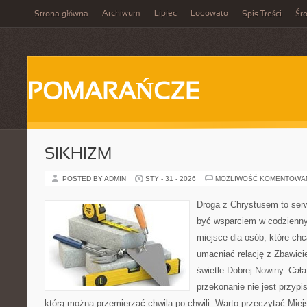
Archiwum
Lipiec
Lodowato
Strona główna
Spis Treści
Śr
POMARAŃCZE
SIKHIZM
POSTED BY ADMIN
STY - 31 - 2026
MOŻLIWOŚĆ KOMENTOWA
Droga z Chrystusem to serw
być wsparciem w codziennym
miejsce dla osób, które chc
umacniać relację z Zbawic
świetle Dobrej Nowiny. Cała
przekonanie nie jest przypi
którą można przemierzać chwila po chwili. Warto przeczytać Miejs