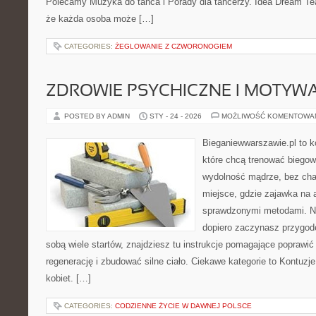
Polecamy Muzyka do tańca i Porady dla tancerzy. Idea Dream Te
że każda osoba może […]
CATEGORIES:
ŻEGLOWANIE Z CZWORONOGIEM
ZDROWIE PSYCHICZNE I MOTYW
POSTED BY ADMIN
STY - 24 - 2026
MOŻLIWOŚĆ KOMENTOWA
Bieganiewwarszawie.pl to k
które chcą trenować biegowo
wydolność mądrze, bez chao
miejsce, gdzie zajawka na 
sprawdzonymi metodami. Ni
dopiero zaczynasz przygod
sobą wiele startów, znajdziesz tu instrukcje pomagające poprawić
regenerację i zbudować silne ciało. Ciekawe kategorie to Kontuzje i
kobiet. […]
CATEGORIES:
CODZIENNE ŻYCIE W DAWNEJ POLSCE