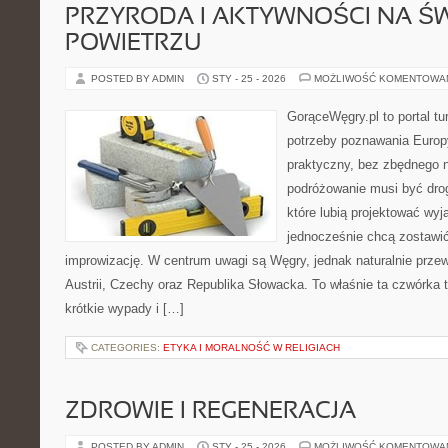
PRZYRODA I AKTYWNOŚCI NA Ś
POWIETRZU
POSTED BY ADMIN
STY - 25 - 2026
MOŻLIWOŚĆ KOMENTOWA
GorąceWęgry.pl to portal tu
potrzeby poznawania Euro
praktyczny, bez zbędnego n
podróżowanie musi być drog
które lubią projektować wyj
jednocześnie chcą zostawić
improwizację. W centrum uwagi są Węgry, jednak naturalnie przewi
Austrii, Czechy oraz Republika Słowacka. To właśnie ta czwórka 
krótkie wypady i […]
CATEGORIES:
ETYKA I MORALNOŚĆ W RELIGIACH
ZDROWIE I REGENERACJA
POSTED BY ADMIN
STY - 25 - 2026
MOŻLIWOŚĆ KOMENTOWA