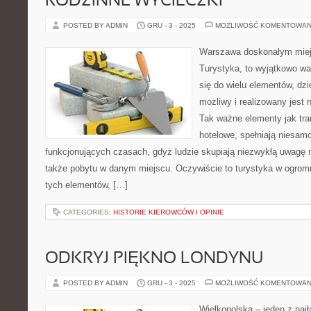
RODZINNE WYCIECZKI
POSTED BY ADMIN
GRU - 3 - 2025
MOŻLIWOŚĆ KOMENTOWAN
Warszawa doskonałym miej
Turystyka, to wyjątkowo wa
się do wielu elementów, dzię
możliwy i realizowany jest
Tak ważne elementy jak tra
hotelowe, spełniają niesamo
funkcjonujących czasach, gdyż ludzie skupiają niezwykłą uwagę n
także pobytu w danym miejscu. Oczywiście to turystyka w ogrom
tych elementów, […]
CATEGORIES:
HISTORIE KIEROWCÓW I OPINIE
ODKRYJ PIĘKNO LONDYNU
POSTED BY ADMIN
GRU - 3 - 2025
MOŻLIWOŚĆ KOMENTOWAN
Wielkopolska – jeden z naj