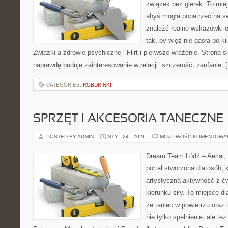
związek bez gierek. To mie
abyś mogła popatrzeć na sw
znaleźć realne wskazówki 
tak, by więź nie gasła po k
Związki a zdrowie psychiczne i Flirt i pierwsze wrażenie. Strona s
naprawdę buduje zainteresowanie w relacji: szczerość, zaufanie, 
CATEGORIES:
ROBDRINKI
SPRZĘT I AKCESORIA TANECZNE
POSTED BY ADMIN
STY - 24 - 2026
MOŻLIWOŚĆ KOMENTOWA
Dream Team Łódź – Aerial, 
portal stworzona dla osób, 
artystyczną aktywność z ćw
kierunku siły. To miejsce dl
że taniec w powietrzu oraz t
nie tylko spełnienie, ale te