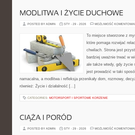
MODLITWA I ŻYCIE DUCHOWE
POSTED BY ADMIN
STY - 29 - 2026
MOŻLIWOŚĆ KOMENTOWA
To miejsce stworzone z my
które pomaga rozwijać rela
chwilach. Strona jest przys
bardziej uważnie trwać w wi
ale także wtedy, gdy życie s
jest prowadzić w taki spos
namacalna, a modlitwa i refleksja przenikały dom, rozmowy, decyz
również: Życie i działalność […]
CATEGORIES:
MOTORSPORT I SPORTOWE KORZENIE
CIĄŻA I PORÓD
POSTED BY ADMIN
STY - 29 - 2026
MOŻLIWOŚĆ KOMENTOWA