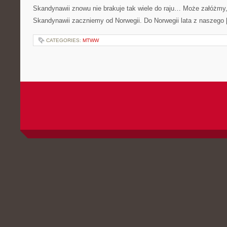
Skandynawii znowu nie brakuje tak wiele do raju… Może załóżmy
Skandynawii zaczniemy od Norwegii. Do Norwegii lata z naszego
CATEGORIES:
MTWW