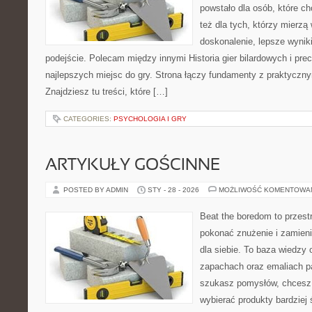
powstało dla osób, które ch
też dla tych, którzy mierz
doskonalenie, lepsze wyniki
podejście. Polecam między innymi Historia gier bilardowych i pre
najlepszych miejsc do gry. Strona łączy fundamenty z praktycz
Znajdziesz tu treści, które […]
CATEGORIES:
PSYCHOLOGIA I GRY
ARTYKUŁY GOŚCINNE
POSTED BY ADMIN
STY - 28 - 2026
MOŻLIWOŚĆ KOMENTOWA
Beat the boredom to przest
pokonać znużenie i zamieni
dla siebie. To baza wiedzy 
zapachach oraz emaliach p
szukasz pomysłów, chcesz l
wybierać produkty bardziej 