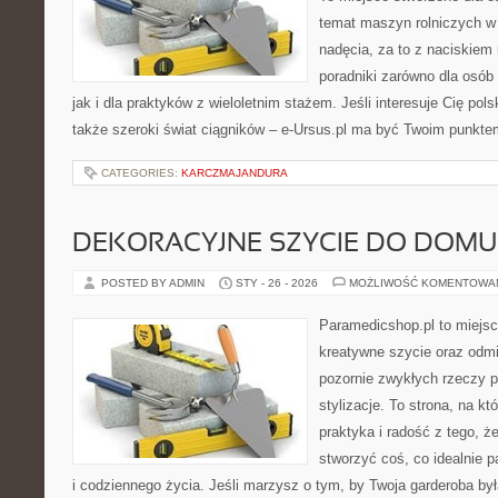
temat maszyn rolniczych w
nadęcia, za to z naciskiem
poradniki zarówno dla osób 
jak i dla praktyków z wieloletnim stażem. Jeśli interesuje Cię pol
także szeroki świat ciągników – e-Ursus.pl ma być Twoim punkte
CATEGORIES:
KARCZMAJANDURA
DEKORACYJNE SZYCIE DO DOMU
POSTED BY ADMIN
STY - 26 - 2026
MOŻLIWOŚĆ KOMENTOWA
Paramedicshop.pl to miejsc
kreatywne szycie oraz odmi
pozornie zwykłych rzeczy p
stylizacje. To strona, na któ
praktyka i radość z tego, 
stworzyć coś, co idealnie p
i codziennego życia. Jeśli marzysz o tym, by Twoja garderoba była