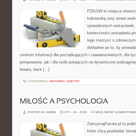
PZKiSW to miejsce stworzo
kalistenikę oraz street wor
sprawdzonych wskazówek,
konieczności posiadania pro
tego marzysz o zdrowszym c
dokładnie po to, by prowadz
centrum informacji dla początkujących i zaawansowanych, dla tyc
pompowania, jak i dla osób polujących na dynamiczne podciągnię
lewara, back […]
CATEGORIES:
HISTORIA I ZABYTKI
MIŁOŚĆ A PSYCHOLOGIA
POSTED BY ADMIN
STY - 24 - 2026
MOŻLIWOŚĆ KOMENTOWA
ZatrzymajFaceta.pl to prakt
które chcą poukładać temat