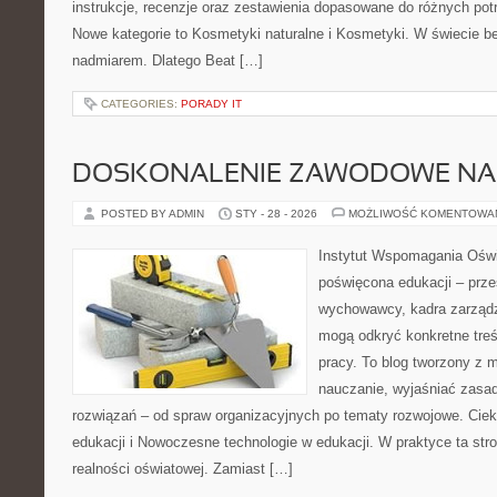
instrukcje, recenzje oraz zestawienia dopasowane do różnych potr
Nowe kategorie to Kosmetyki naturalne i Kosmetyki. W świecie b
nadmiarem. Dlatego Beat […]
CATEGORIES:
PORADY IT
DOSKONALENIE ZAWODOWE NAU
POSTED BY ADMIN
STY - 28 - 2026
MOŻLIWOŚĆ KOMENTOWA
Instytut Wspomagania Oświ
poświęcona edukacji – prze
wychowawcy, kadra zarządza
mogą odkryć konkretne treś
pracy. To blog tworzony z 
nauczanie, wyjaśniać zasa
rozwiązań – od spraw organizacyjnych po tematy rozwojowe. Cieka
edukacji i Nowoczesne technologie w edukacji. W praktyce ta str
realności oświatowej. Zamiast […]