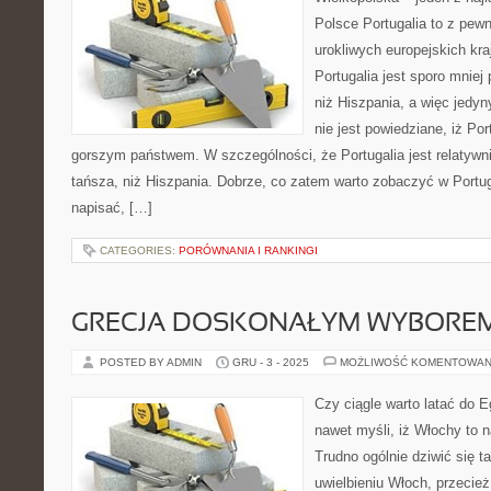
Polsce Portugalia to z pewn
urokliwych europejskich kra
Portugalia jest sporo mniej
niż Hiszpania, a więc jedyny
nie jest powiedziane, iż Por
gorszym państwem. W szczególności, że Portugalia jest relatywn
tańsza, niż Hiszpania. Dobrze, co zatem warto zobaczyć w Portug
napisać, […]
CATEGORIES:
PORÓWNANIA I RANKINGI
GRECJA DOSKONAŁYM WYBOREM
POSTED BY ADMIN
GRU - 3 - 2025
MOŻLIWOŚĆ KOMENTOWAN
Czy ciągle warto latać do E
nawet myśli, iż Włochy to na
Trudno ogólnie dziwić się
uwielbieniu Włoch, przecie