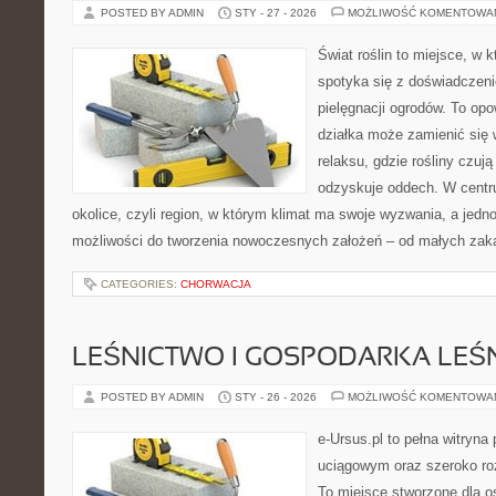
POSTED BY ADMIN
STY - 27 - 2026
MOŻLIWOŚĆ KOMENTOWA
Świat roślin to miejsce, w k
spotyka się z doświadczeni
pielęgnacji ogrodów. To opo
działka może zamienić się 
relaksu, gdzie rośliny czują 
odzyskuje oddech. W centrum
okolice, czyli region, w którym klimat ma swoje wyzwania, a jed
możliwości do tworzenia nowoczesnych założeń – od małych zak
CATEGORIES:
CHORWACJA
LEŚNICTWO I GOSPODARKA LEŚ
POSTED BY ADMIN
STY - 26 - 2026
MOŻLIWOŚĆ KOMENTOWA
e-Ursus.pl to pełna witry
uciągowym oraz szeroko ro
To miejsce stworzone dla 