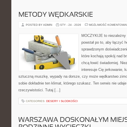
METODY WĘDKARSKIE
POSTED BY ADMIN
STY - 24 - 2026
MOŻLIWOŚĆ KOMENTOWA
MOCZYKIJE to niezależny s
powstał po to, aby łączyć 
sprawdzonym doświadczenie
które kochają spokój nad b
chcą łowić świadomiej. Niez
interesuje Cię jerkowanie, k
sztuczną muszkę, wypady na dorsze, czy może wędkarstwo z
sobie dokładnie ten klimat, którego szukasz. Ten serwis nie udaj
rzeczywistości. Tutaj […]
CATEGORIES:
DESERY I SŁODKOŚCI
WARSZAWA DOSKONAŁYM MIEJ