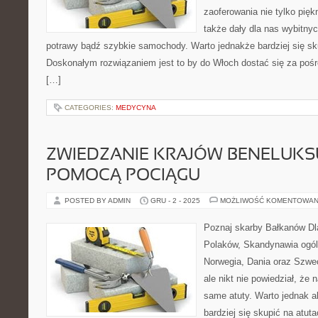
zaoferowania nie tylko pięk
także dały dla nas wybitny
potrawy bądź szybkie samochody. Warto jednakże bardziej się sk
Doskonałym rozwiązaniem jest to by do Włoch dostać się za pośre
[…]
CATEGORIES:
MEDYCYNA
ZWIEDZANIE KRAJÓW BENELUKSU
POMOCĄ POCIĄGU
POSTED BY ADMIN
GRU - 2 - 2025
MOŻLIWOŚĆ KOMENTOWAN
Poznaj skarby Bałkanów Dla
Polaków, Skandynawia ogóln
Norwegia, Dania oraz Szwe
ale nikt nie powiedział, że
same atuty. Warto jednak 
bardziej się skupić na atut