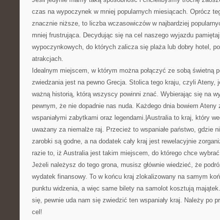
czas na wypoczynek w mniej popularnych miesiącach. Oprócz te
znacznie niższe, to liczba wczasowiczów w najbardziej popularny
mniej frustrująca. Decydując się na cel naszego wyjazdu pamięta
wypoczynkowych, do których zalicza się plaża lub dobry hotel, p
atrakcjach.
Idealnym miejscem, w którym można połączyć ze sobą świetną p
zwiedzania jest na pewno Grecja. Stolica tego kraju, czyli Ateny, 
ważną historią, którą wszyscy powinni znać. Wybierając się na w
pewnym, że nie dopadnie nas nuda. Każdego dnia bowiem Ateny
wspaniałymi zabytkami oraz legendami.|Australia to kraj, który w
uważany za niemalże raj. Przecież to wspaniałe państwo, gdzie ni
zarobki są godne, a na dodatek cały kraj jest rewelacyjnie zorgan
razie to, iż Australia jest takim miejscem, do którego chce wybrać
Jeżeli należysz do tego grona, musisz głównie wiedzieć, że podróż
wydatek finansowy. To w końcu kraj zlokalizowany na samym koń
punktu widzenia, a więc same bilety na samolot kosztują majątek
się, pewnie uda nam się zwiedzić ten wspaniały kraj. Należy po pro
cel!