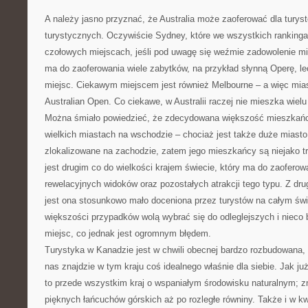
A należy jasno przyznać, że Australia może zaoferować dla turyst
turystycznych. Oczywiście Sydney, które we wszystkich ranking
czołowych miejscach, jeśli pod uwagę się weźmie zadowolenie m
ma do zaoferowania wiele zabytków, na przykład słynną Operę, le
miejsc. Ciekawym miejscem jest również Melbourne – a więc mias
Australian Open. Co ciekawe, w Australii raczej nie mieszka wielu 
Można śmiało powiedzieć, że zdecydowana większość mieszkańc
wielkich miastach na wschodzie – chociaż jest także duże miasto 
zlokalizowane na zachodzie, zatem jego mieszkańcy są niejako t
jest drugim co do wielkości krajem świecie, który ma do zaofero
rewelacyjnych widoków oraz pozostałych atrakcji tego typu. Z drug
jest ona stosunkowo mało doceniona przez turystów na całym świ
większości przypadków wolą wybrać się do odleglejszych i nieco 
miejsc, co jednak jest ogromnym błędem.
Turystyka w Kanadzie jest w chwili obecnej bardzo rozbudowana,
nas znajdzie w tym kraju coś idealnego właśnie dla siebie. Jak już
to przede wszystkim kraj o wspaniałym środowisku naturalnym; z
pięknych łańcuchów górskich aż po rozległe równiny. Także i w kwe