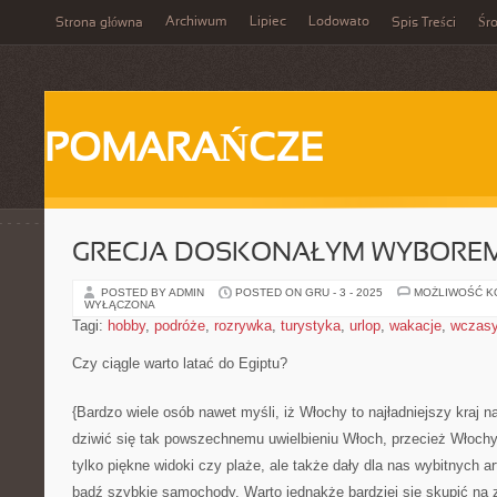
Archiwum
Lipiec
Lodowato
Strona główna
Spis Treści
Śr
POMARAŃCZE
GRECJA DOSKONAŁYM WYBOREM
POSTED BY ADMIN
POSTED ON GRU - 3 - 2025
MOŻLIWOŚĆ 
WYŁĄCZONA
Tagi:
hobby
,
podróże
,
rozrywka
,
turystyka
,
urlop
,
wakacje
,
wczas
Czy ciągle warto latać do Egiptu?
{Bardzo wiele osób nawet myśli, iż Włochy to najładniejszy kraj n
dziwić się tak powszechnemu uwielbieniu Włoch, przecież Włochy
tylko piękne widoki czy plaże, ale także dały dla nas wybitnych 
bądź szybkie samochody. Warto jednakże bardziej się skupić na 