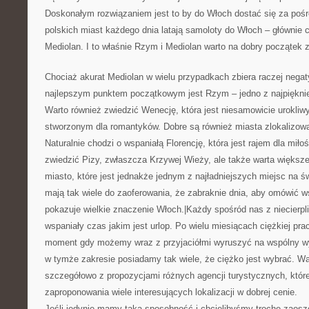
Doskonałym rozwiązaniem jest to by do Włoch dostać się za pośre
polskich miast każdego dnia latają samoloty do Włoch – głównie
Mediolan. I to właśnie Rzym i Mediolan warto na dobry początek 
Chociaż akurat Mediolan w wielu przypadkach zbiera raczej negat
najlepszym punktem początkowym jest Rzym – jedno z najpięknie
Warto również zwiedzić Wenecję, która jest niesamowicie urokli
stworzonym dla romantyków. Dobre są również miasta zlokalizowa
Naturalnie chodzi o wspaniałą Florencję, która jest rajem dla miło
zwiedzić Pizy, zwłaszcza Krzywej Wieży, ale także warta większe
miasto, które jest jednakże jednym z najładniejszych miejsc na ś
mają tak wiele do zaoferowania, że zabraknie dnia, aby omówić w
pokazuje wielkie znaczenie Włoch.|Każdy spośród nas z niecierpl
wspaniały czas jakim jest urlop. Po wielu miesiącach ciężkiej pr
moment gdy możemy wraz z przyjaciółmi wyruszyć na wspólny w
w tymże zakresie posiadamy tak wiele, że ciężko jest wybrać. Wa
szczegółowo z propozycjami różnych agencji turystycznych, któr
zaproponowania wiele interesujących lokalizacji w dobrej cenie.
Jeśli jedynie mamy taką sposobność i chcielibyśmy trochę zaosz