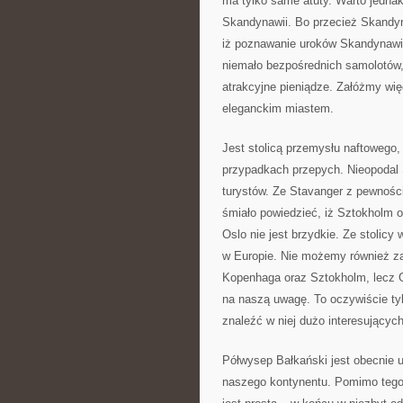
ma tylko same atuty. Warto jednak
Skandynawii. Bo przecież Skandyn
iż poznawanie uroków Skandynawii
niemało bezpośrednich samolotów,
atrakcyjne pieniądze. Załóżmy wię
eleganckim miastem.
Jest stolicą przemysłu naftowego
przypadkach przepych. Nieopodal S
turystów. Ze Stavanger z pewności
śmiało powiedzieć, iż Sztokholm 
Oslo nie jest brzydkie. Ze stolicy
w Europie. Nie możemy również za
Kopenhaga oraz Sztokholm, lecz G
na naszą uwagę. To oczywiście t
znaleźć w niej dużo interesujących
Półwysep Bałkański jest obecnie u
naszego kontynentu. Pomimo tego, 