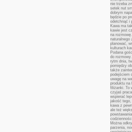
nie trzeba z
setek nut s
dobrym napar
będzie po pr
odetchnąć i 
Kawa ma tak
kawie jest 
na rozmowę.
naturalnego 
planować, w
kulturach ka
Podana gośc
do rozmowy. 
rytm dnia, t
pomiędzy ob
także zainte
podejściem 
uwagę na war
produktu na 
filiżanki. T
czyjaś prac
wspierać lep
jakość tego,
kawa z pewne
ale też więk
powstawania
codzienności
Można odkry
parzenia, no
uważniejsze