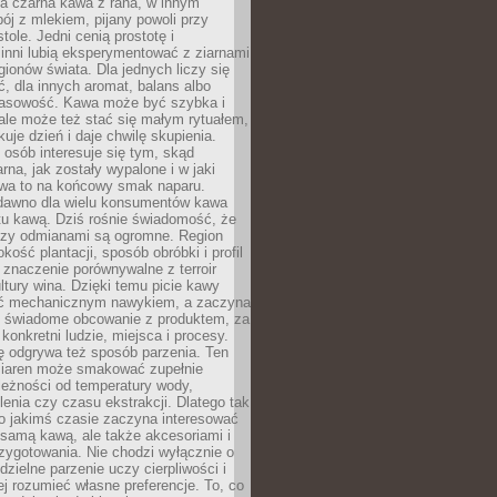
a czarna kawa z rana, w innym
pój z mlekiem, pijany powoli przy
ole. Jedni cenią prostotę i
 inni lubią eksperymentować z ziarnami
gionów świata. Dla jednych liczy się
, dla innych aromat, balans albo
wasowość. Kawa może być szybka i
ale może też stać się małym rytuałem,
kuje dzień i daje chwilę skupienia.
 osób interesuje się tym, skąd
rna, jak zostały wypalone i w jaki
wa to na końcowy smak naparu.
dawno dla wielu konsumentów kawa
tu kawą. Dziś rośnie świadomość, że
dzy odmianami są ogromne. Region
kość plantacji, sposób obróbki i profil
 znaczenie porównywalne z terroir
tury wina. Dzięki temu picie kawy
yć mechanicznym nawykiem, a zaczyna
 świadome obcowanie z produktem, za
 konkretni ludzie, miejsca i procesy.
ę odgrywa też sposób parzenia. Ten
ziaren może smakować zupełnie
leżności od temperatury wody,
lenia czy czasu ekstrakcji. Dlatego tak
o jakimś czasie zaczyna interesować
o samą kawą, ale także akcesoriami i
zygotowania. Nie chodzi wyłącznie o
ielne parzenie uczy cierpliwości i
ej rozumieć własne preferencje. To, co