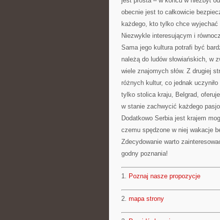
jest prosta – w końcu w niezbyt od
obecnie jest to całkowicie bezpie
każdego, kto tylko chce wyjecha
Niezwykle interesującym i równocz
Sama jego kultura potrafi być bar
należą do ludów słowiańskich, w 
wiele znajomych słów. Z drugiej s
różnych kultur, co jednak uczynił
tylko stolica kraju, Belgrad, ofer
w stanie zachwycić każdego pasjon
Dodatkowo Serbia jest krajem mog
czemu spędzone w niej wakacje bę
Zdecydowanie warto zainteresować s
godny poznania!
1.
Poznaj nasze propozycje
2.
mapa strony