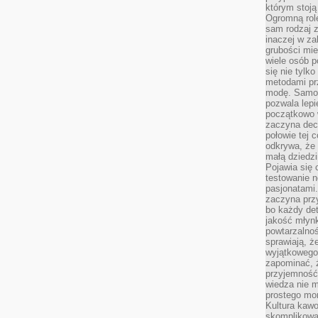
którym stoją
Ogromną rol
sam rodzaj 
inaczej w za
grubości mie
wiele osób p
się nie tylk
metodami pr
modę. Samodz
pozwala lepi
początkowo 
zaczyna dec
połowie tej 
odkrywa, że 
małą dziedzi
Pojawia się
testowanie n
pasjonatami
zaczyna pr
bo każdy det
jakość młynk
powtarzalnoś
sprawiają, ż
wyjątkowego
zapominać, ż
przyjemność
wiedza nie m
prostego mo
Kultura kaw
skomplikowan