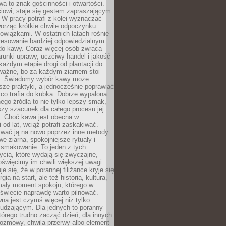
wa to znak gościnności i otwartości.
iowi, staje się gestem zapraszającym
W pracy potrafi z kolei wyznaczać
worząc krótkie chwile odpoczynku
owiązkami. W ostatnich latach rośnie
resowanie bardziej odpowiedzialnym
do kawy. Coraz więcej osób zwraca
unki uprawy, uczciwy handel i jakość
każdym etapie drogi od plantacji do
o ważne, bo za każdym ziarnem stoi
a. Świadomy wybór kawy może
sze praktyki, a jednocześnie poprawiać
 co trafia do kubka. Dobrze wypalona
go źródła to nie tylko lepszy smak,
szy szacunek dla całego procesu jej
. Choć kawa jest obecna w
 od lat, wciąż potrafi zaskakiwać.
wać ją na nowo poprzez inne metody
we ziarna, spokojniejsze rytuały i
 smakowanie. To jeden z tych
cia, które wydają się zwyczajne,
oświęcimy im chwili większej uwagi.
e się, że w porannej filiżance kryje się
rgia na start, ale też historia, kultura,
mały moment spokoju, którego w
świecie naprawdę warto pilnować.
a jest czymś więcej niż tylko
udzającym. Dla jednych to poranny
którego trudno zacząć dzień, dla innych
rozmowy, chwila przerwy albo element