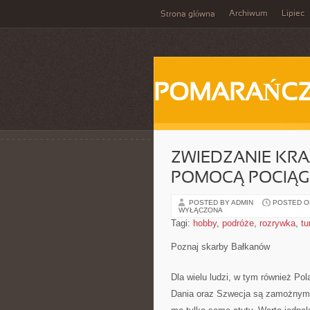
Archiwum
Lipiec
Strona główna
POMARAŃC
ZWIEDZANIE KRA
POMOCĄ POCIĄ
POSTED BY ADMIN
POSTED ON
WYŁĄCZONA
Tagi:
hobby
,
podróże
,
rozrywka
,
tu
Poznaj skarby Bałkanów
Dla wielu ludzi, w tym również Po
Dania oraz Szwecja są zamożnymi k