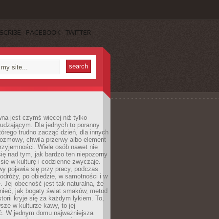
SCRIBE
FACEBOOK
TWITTER
a jest czymś więcej niż tylko
udzającym. Dla jednych to poranny
którego trudno zacząć dzień, dla innych
rozmowy, chwila przerwy albo element
rzyjemności. Wiele osób nawet nie
ię nad tym, jak bardzo ten niepozorny
 się w kulturę i codzienne zwyczaje.
wy pojawia się przy pracy, podczas
odróży, po obiedzie, w samotności i w
. Jej obecność jest tak naturalna, że
nieć, jak bogaty świat smaków, metod
storii kryje się za każdym łykiem. To,
sze w kulturze kawy, to jej
ć. W jednym domu najważniejsza