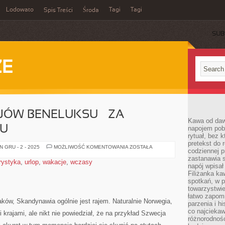
Lodowato
Tagi
Tagi
Spis Treści
Środa
SUB
ZE
JÓW BENELUKSU – ZA
Kawa od dawn
GU
napojem pob
rytuał, bez 
pretekst do 
ZWIEDZANIE
 GRU - 2 - 2025
MOŻLIWOŚĆ KOMENTOWANIA
ZOSTAŁA
codziennej p
KRAJÓW
BENELUKSU
zastanawia s
rystyka
,
urlop
,
wakacje
,
wczasy
–
napój wpisał
ZA
Filiżanka ka
POMOCĄ
POCIĄGU
spotkań, w p
towarzystwie
łatwo zapom
laków, Skandynawia ogólnie jest rajem. Naturalnie Norwegia,
parzenia i hi
co najciekaw
rajami, ale nikt nie powiedział, że na przykład Szwecja
różnorodnoś