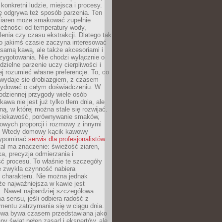
 konkretni ludzie, miejsca i procesy.
ę odgrywa też sposób parzenia. Ten
ziaren może smakować zupełnie
leżności od temperatury wody,
lenia czy czasu ekstrakcji. Dlatego tak
o jakimś czasie zaczyna interesować
o samą kawą, ale także akcesoriami i
zygotowania. Nie chodzi wyłącznie o
ielne parzenie uczy cierpliwości i
ej rozumieć własne preferencje. To, co
wydaje się drobiazgiem, z czasem
ydować o całym doświadczeniu. W
codziennej przygody wiele osób
kawa nie jest już tylko tłem dnia, ale
ną, w której można stale się rozwijać.
 ciekawość, porównywanie smaków,
owych proporcji i rozmowy z innymi
. Wtedy domowy kącik kawowy
zypominać
serwis dla profesjonalistów
al ma znaczenie: świeżość ziaren,
a, precyzja odmierzania i
ć procesu. To właśnie te szczegóły
e zwykła czynność nabiera
 charakteru. Nie można jednak
e najważniejsza w kawie jest
. Nawet najbardziej szczegółowa
a sensu, jeśli odbiera radość z
mentu zatrzymania się w ciągu dnia.
owa bywa czasem przedstawiana jako
y świat pełen zasad i ekspertów, ale