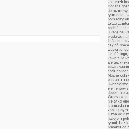
kulturach ka
Podana gośc
do rozmowy. 
rytm dnia, t
pomiędzy ob
także zainte
podejściem 
uwagę na war
produktu na 
filiżanki. T
czyjaś prac
wspierać lep
jakość tego,
kawa z pewne
ale też więk
powstawania
codzienności
Można odkry
parzenia, no
uważniejsze
elementów ży
dopóki nie p
Wtedy okazuj
nie tylko ene
rzemiosło i 
zabieganym 
Kawa od dawn
napojem pob
rytuał, bez 
pretekst do 