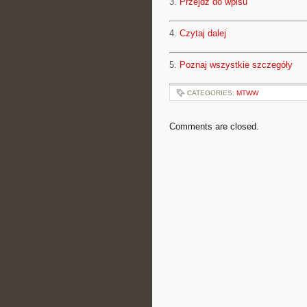
3.
Przejdź do wpisu
4.
Czytaj dalej
5.
Poznaj wszystkie szczegóły
CATEGORIES:
MTWW
Comments are closed.