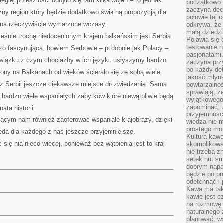
ległej przeszłości odbyło się tam kilka wojen – to jednak
początkowo 
zaczyna dec
czny region który będzie dodatkowo świetną propozycją dla
połowie tej 
ć na rzeczywiście wymarzone wczasy.
odkrywa, że 
małą dziedzi
eśnie trochę niedocenionym krajem bałkańskim jest Serbia.
Pojawia się
testowanie n
dzo fascynująca, bowiem Serbowie – podobnie jak Polacy –
pasjonatami
związku z czym chociażby w ich języku usłyszymy bardzo
zaczyna pr
bo każdy det
trony na Bałkanach od wieków ścierało się ze sobą wiele
jakość młynk
o z Serbii jeszcze ciekawsze miejsce do zwiedzania. Sama
powtarzalnoś
sprawiają, ż
uje bardzo wiele wspaniałych zabytków które niewątpliwie będą
wyjątkowego
zapominać, ż
ata historii.
przyjemność
ącym nam również zaoferować wspaniałe krajobrazy, dzięki
wiedza nie m
prostego mo
dą dla każdego z nas jeszcze przyjemniejsze.
Kultura kaw
ię nią nieco więcej, ponieważ bez wątpienia jest to kraj
skomplikowan
nie trzeba z
setek nut s
dobrym napar
będzie po pr
odetchnąć i 
Kawa ma tak
kawie jest 
na rozmowę.
naturalnego 
planować, w