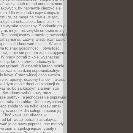
nać wszystkich metod ani rozróżniać
makowych, by naprawdę cieszyć się
em. Dla wielu ludzi najważniejsze
ostu to, że mogą na chwilę usiąść,
pobyć ze sobą albo z kimś bliskim.
że wymiar społeczny. Spotkanie przy
czymś innym niż zwykłe umówienie się
 Ten napój tworzy atmosferę swobody i
zatrzymania. Łatwiej wtedy rozmawiać,
spominać i budować relacje. W wielu
wa to znak gościnności i otwartości.
iowi, staje się gestem zapraszającym
W pracy potrafi z kolei wyznaczać
worząc krótkie chwile odpoczynku
owiązkami. W ostatnich latach rośnie
resowanie bardziej odpowiedzialnym
do kawy. Coraz więcej osób zwraca
unki uprawy, uczciwy handel i jakość
każdym etapie drogi od plantacji do
o ważne, bo za każdym ziarnem stoi
a. Świadomy wybór kawy może
sze praktyki, a jednocześnie poprawiać
 co trafia do kubka. Dobrze wypalona
go źródła to nie tylko lepszy smak,
szy szacunek dla całego procesu jej
. Choć kawa jest obecna w
 od lat, wciąż potrafi zaskakiwać.
wać ją na nowo poprzez inne metody
we ziarna, spokojniejsze rytuały i
 smakowanie. To jeden z tych