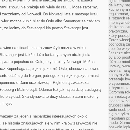
 akurat w tym momencie bardziej się skupić na atutach
będzie mocn
delikatny na
awii znowu nie brakuje tak wiele do raju… Może załóżmy,
kuchennym st
regularność,
 zaczniemy od Norwegii. Do Norwegii lata z naszego kraju
z różnych re
 więc można kupić bilet do Oslo albo Stavanger za całkiem
intensywność
delikatna k
c, że lecimy do Stavanger! Na pewno Stavanger jest
praktyczna, 
który porząd
Coraz więcej
pochodzą zia
, a więc na ulicach miasta zauważyć można w wielu
sposób wpły
Jeszcze nie
tavanger jest także dużo fantastycznych atrakcji dla
była po pros
ą warto pojechać do Oslo, czyli stolicy Norwegii. Można
różnice mię
uprawy, wyso
oraz Kopenhaga są piękniejsze, niż Oslo, chociaż na pewno
palenia mają
znanym z kul
 warto udać się do Bergen, jednego z najpiękniejszych miast
przestaje b
pomnieć o Danii oraz Szwecji. Piękne są zwłaszcza
przypominać
którym stoją
oteborg i Malmo bądź Odense też jak najbardziej zasługują
Ogromną rol
ylko przykład, Skandynawia to duży obszar, zatem możemy
sam rodzaj 
inaczej w za
 miejsc.
grubości mie
wiele osób p
się nie tylk
ważany za jeden z najbardziej interesujących okolic
metodami pr
modę. Samodz
że historia znajdujących się w nim krajów zazwyczaj nie
pozwala lepi