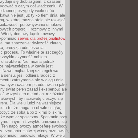
wydaje się drobiazgiem, z czasem
ydować o całym doświadczeniu. W
codziennej przygody wiele osób
kawa nie jest już tylko tłem dnia, ale
ną, w której można stale się rozwijać.
 ciekawość, porównywanie smaków,
owych proporcji i rozmowy z innymi
. Wtedy domowy kącik kawowy
zypominać
serwis dla profesjonalistów
al ma znaczenie: świeżość ziaren,
a, precyzja odmierzania i
ć procesu. To właśnie te szczegóły
e zwykła czynność nabiera
 charakteru. Nie można jednak
e najważniejsza w kawie jest
. Nawet najbardziej szczegółowa
a sensu, jeśli odbiera radość z
mentu zatrzymania się w ciągu dnia.
owa bywa czasem przedstawiana jako
y świat pełen zasad i ekspertów, ale
nać wszystkich metod ani rozróżniać
makowych, by naprawdę cieszyć się
em. Dla wielu ludzi najważniejsze
ostu to, że mogą na chwilę usiąść,
pobyć ze sobą albo z kimś bliskim.
że wymiar społeczny. Spotkanie przy
czymś innym niż zwykłe umówienie się
 Ten napój tworzy atmosferę swobody i
zatrzymania. Łatwiej wtedy rozmawiać,
spominać i budować relacje. W wielu