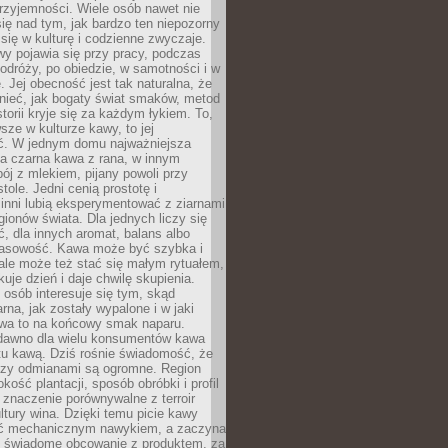
rzyjemności. Wiele osób nawet nie
ię nad tym, jak bardzo ten niepozorny
 się w kulturę i codzienne zwyczaje.
wy pojawia się przy pracy, podczas
odróży, po obiedzie, w samotności i w
. Jej obecność jest tak naturalna, że
nieć, jak bogaty świat smaków, metod
storii kryje się za każdym łykiem. To,
sze w kulturze kawy, to jej
ć. W jednym domu najważniejsza
a czarna kawa z rana, w innym
pój z mlekiem, pijany powoli przy
ole. Jedni cenią prostotę i
 inni lubią eksperymentować z ziarnami
gionów świata. Dla jednych liczy się
, dla innych aromat, balans albo
wasowość. Kawa może być szybka i
ale może też stać się małym rytuałem,
kuje dzień i daje chwilę skupienia.
 osób interesuje się tym, skąd
rna, jak zostały wypalone i w jaki
wa to na końcowy smak naparu.
dawno dla wielu konsumentów kawa
tu kawą. Dziś rośnie świadomość, że
dzy odmianami są ogromne. Region
kość plantacji, sposób obróbki i profil
 znaczenie porównywalne z terroir
tury wina. Dzięki temu picie kawy
yć mechanicznym nawykiem, a zaczyna
 świadome obcowanie z produktem, za