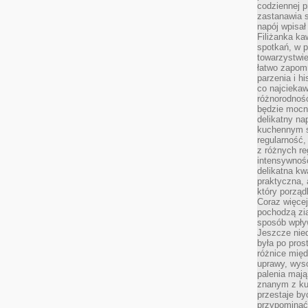
codziennej p
zastanawia s
napój wpisał
Filiżanka ka
spotkań, w p
towarzystwie
łatwo zapom
parzenia i hi
co najciekaw
różnorodnoś
będzie mocn
delikatny na
kuchennym st
regularność,
z różnych re
intensywność
delikatna k
praktyczna, 
który porząd
Coraz więcej
pochodzą zia
sposób wpły
Jeszcze nie
była po pros
różnice mię
uprawy, wyso
palenia mają
znanym z kul
przestaje b
przypominać