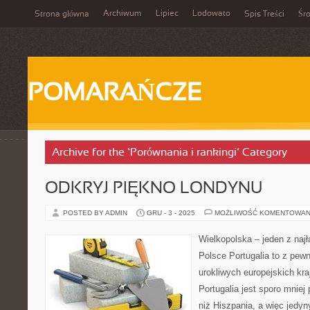
Archiwum
Lipiec
Lodowato
Strona główna
Spis Treści
Śr
POMARAŃCZE
Archive for the ‘Porównania i rankingi’ Category
ODKRYJ PIĘKNO LONDYNU
POSTED BY ADMIN
GRU - 3 - 2025
MOŻLIWOŚĆ KOMENTOWAN
Wielkopolska – jeden z naj
Polsce Portugalia to z pewn
urokliwych europejskich kra
Portugalia jest sporo mniej
niż Hiszpania, a więc jedyny