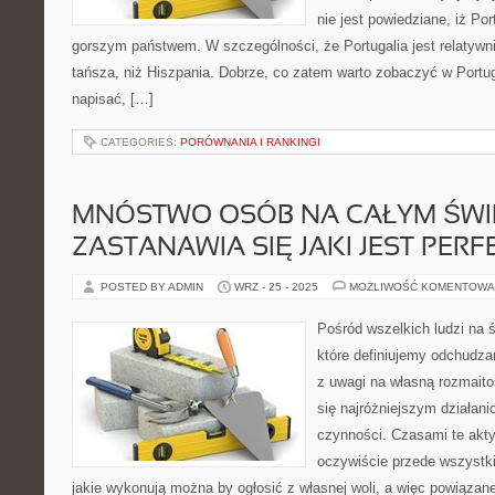
nie jest powiedziane, iż Por
gorszym państwem. W szczególności, że Portugalia jest relatywn
tańsza, niż Hiszpania. Dobrze, co zatem warto zobaczyć w Portug
napisać, […]
CATEGORIES:
PORÓWNANIA I RANKINGI
MNÓSTWO OSÓB NA CAŁYM ŚWI
ZASTANAWIA SIĘ JAKI JEST PER
POSTED BY ADMIN
WRZ - 25 - 2025
MOŻLIWOŚĆ KOMENTOWA
Pośród wszelkich ludzi na ś
które definiujemy odchudza
z uwagi na własną rozmaito
się najróżniejszym działani
czynności. Czasami te akt
oczywiście przede wszystki
jakie wykonują można by ogłosić z własnej woli, a więc powiązane