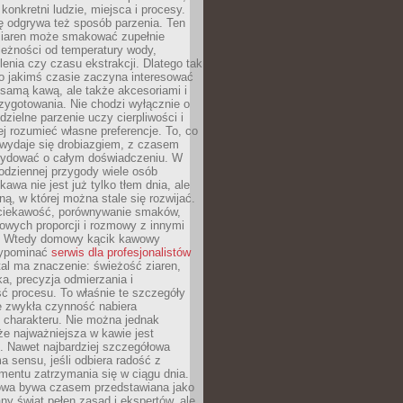
 konkretni ludzie, miejsca i procesy.
ę odgrywa też sposób parzenia. Ten
ziaren może smakować zupełnie
leżności od temperatury wody,
lenia czy czasu ekstrakcji. Dlatego tak
o jakimś czasie zaczyna interesować
o samą kawą, ale także akcesoriami i
zygotowania. Nie chodzi wyłącznie o
ielne parzenie uczy cierpliwości i
ej rozumieć własne preferencje. To, co
wydaje się drobiazgiem, z czasem
ydować o całym doświadczeniu. W
codziennej przygody wiele osób
kawa nie jest już tylko tłem dnia, ale
ną, w której można stale się rozwijać.
 ciekawość, porównywanie smaków,
owych proporcji i rozmowy z innymi
. Wtedy domowy kącik kawowy
zypominać
serwis dla profesjonalistów
al ma znaczenie: świeżość ziaren,
a, precyzja odmierzania i
ć procesu. To właśnie te szczegóły
e zwykła czynność nabiera
 charakteru. Nie można jednak
e najważniejsza w kawie jest
. Nawet najbardziej szczegółowa
a sensu, jeśli odbiera radość z
mentu zatrzymania się w ciągu dnia.
owa bywa czasem przedstawiana jako
y świat pełen zasad i ekspertów, ale