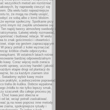
nać wszystkich metod ani rozróżniać
makowych, by naprawdę cieszyć się
em. Dla wielu ludzi najważniejsze
ostu to, że mogą na chwilę usiąść,
pobyć ze sobą albo z kimś bliskim.
że wymiar społeczny. Spotkanie przy
czymś innym niż zwykłe umówienie się
 Ten napój tworzy atmosferę swobody i
zatrzymania. Łatwiej wtedy rozmawiać,
spominać i budować relacje. W wielu
wa to znak gościnności i otwartości.
iowi, staje się gestem zapraszającym
W pracy potrafi z kolei wyznaczać
worząc krótkie chwile odpoczynku
owiązkami. W ostatnich latach rośnie
resowanie bardziej odpowiedzialnym
do kawy. Coraz więcej osób zwraca
unki uprawy, uczciwy handel i jakość
każdym etapie drogi od plantacji do
o ważne, bo za każdym ziarnem stoi
a. Świadomy wybór kawy może
sze praktyki, a jednocześnie poprawiać
 co trafia do kubka. Dobrze wypalona
go źródła to nie tylko lepszy smak,
szy szacunek dla całego procesu jej
. Choć kawa jest obecna w
 od lat, wciąż potrafi zaskakiwać.
wać ją na nowo poprzez inne metody
we ziarna, spokojniejsze rytuały i
 smakowanie. To jeden z tych