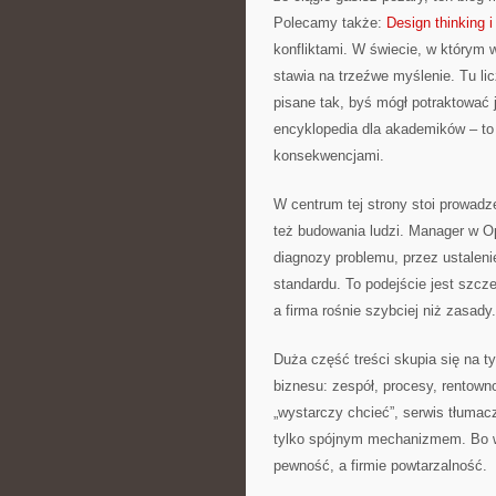
Polecamy także:
Design thinking 
konfliktami. W świecie, w którym
stawia na trzeźwe myślenie. Tu li
pisane tak, byś mógł potraktować 
encyklopedia dla akademików – to 
konsekwencjami.
W centrum tej strony stoi prowadz
też budowania ludzi. Manager w Op
diagnozy problemu, przez ustaleni
standardu. To podejście jest szc
a firma rośnie szybciej niż zasady.
Duża część treści skupia się na 
biznesu: zespół, procesy, rentow
„wystarczy chcieć”, serwis tłumac
tylko spójnym mechanizmem. Bo w 
pewność, a firmie powtarzalność.