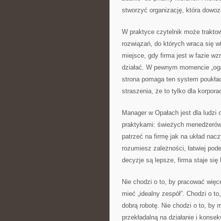
stworzyć organizację, która dowoz
W praktyce czytelnik może trakto
rozwiązań, do których wraca się w
miejsce, gdy firma jest w fazie w
działać. W pewnym momencie „ogarn
strona pomaga ten system poukłada
straszenia, że to tylko dla korporac
Manager w Opałach jest dla ludzi o
praktykami: świeżych menedżerów.
patrzeć na firmę jak na układ nac
rozumiesz zależności, łatwiej pod
decyzje są lepsze, firma staje się
Nie chodzi o to, by pracować więce
mieć „idealny zespół”. Chodzi o t
dobrą robotę. Nie chodzi o to, by m
przekładalną na działanie i konse