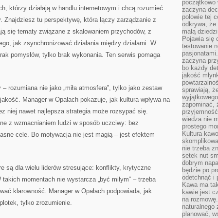
początkowo 
ch, którzy działają w handlu internetowym i chcą rozumieć
zaczyna dec
połowie tej 
ży. Znajdziesz tu perspektywę, która łączy zarządzanie z
odkrywa, że 
iają się tematy związane z skalowaniem przychodów, z
małą dziedzi
Pojawia się
i tego, jak zsynchronizować działania między działami. W
testowanie n
pasjonatami
 brak pomysłów, tylko brak wykonania. Ten serwis pomaga
zaczyna pr
bo każdy det
jakość młynk
powtarzalnoś
– rozumiana nie jako „miła atmosfera”, tylko jako zestaw
sprawiają, ż
wyjątkowego
 jakość. Manager w Opałach pokazuje, jak kultura wpływa na
zapominać, ż
z niej nawet najlepsza strategia może rozsypać się.
przyjemność
wiedza nie m
zane z wzmacnianiem ludzi w sposób uczciwy: bez
prostego mo
Kultura kaw
jasne cele. Bo motywacja nie jest magią – jest efektem
skomplikowan
nie trzeba z
setek nut s
dobrym napar
 są dla wielu liderów stresujące: konflikty, krytyczne
będzie po pr
odetchnąć i 
W takich momentach nie wystarcza „być miłym” – trzeba
Kawa ma tak
wać klarowność. Manager w Opałach podpowiada, jak
kawie jest 
na rozmowę.
plotek, tylko zrozumienie.
naturalnego 
planować, w