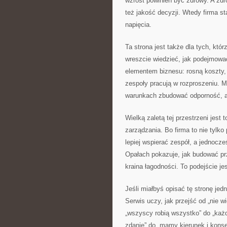
wzrost powinien być zdrowy. A zdro
też jakość decyzji. Wtedy firma s
napięcia.
Ta strona jest także dla tych, któ
wreszcie wiedzieć, jak podejmowa
elementem biznesu: rosną koszty, 
zespoły pracują w rozproszeniu. 
warunkach zbudować odporność, a 
Wielką zaletą tej przestrzeni jest
zarządzania. Bo firma to nie tylk
lepiej wspierać zespół, a jednocz
Opałach pokazuje, jak budować prz
kraina łagodności. To podejście je
Jeśli miałbyś opisać tę stronę je
Serwis uczy, jak przejść od „nie w
„wszyscy robią wszystko” do „każd
zdanie” do „mamy kierunek i konse