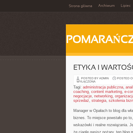
Archiwum
Lipiec
Strona główna
POMARAŃC
ETYKA I WARTOŚ
POSTED BY ADMIN
POSTED ON
WYŁĄCZONA
Tagi:
administracja publiczna
,
anal
coaching
,
content marketing
,
e-co
negocjacje
,
networking
,
organizacj
sprzedaż
,
strategia
,
szkolenia bi
Manager w Opałach to blog dla wła
biznes. To miejsce powstało po t
wskazówki i realne rozwiązania. Je
że ciągle gasisz pożary, ten blog