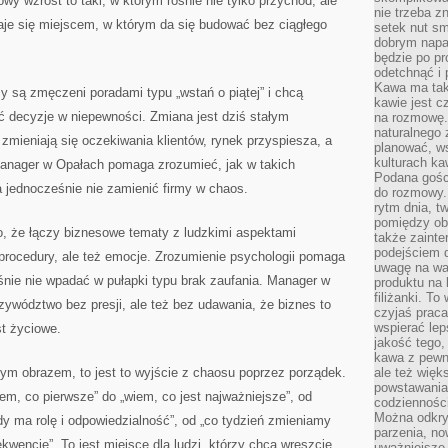
wy wzrost to taki, w którym rośnie nie tylko przychód, ale
nie trzeba z
taje się miejscem, w którym da się budować bez ciągłego
setek nut s
dobrym napar
będzie po pr
odetchnąć i 
Kawa ma tak
rzy są zmęczeni poradami typu „wstań o piątej” i chcą
kawie jest 
ć decyzje w niepewności. Zmiana jest dziś stałym
na rozmowę.
naturalnego 
zmieniają się oczekiwania klientów, rynek przyspiesza, a
planować, w
kulturach ka
Manager w Opałach pomaga zrozumieć, jak w takich
Podana gośc
jednocześnie nie zamienić firmy w chaos.
do rozmowy. 
rytm dnia, t
pomiędzy ob
 to, że łączy biznesowe tematy z ludzkimi aspektami
także zainte
podejściem 
o procedury, ale też emocje. Zrozumienie psychologii pomaga
uwagę na war
eśnie nie wpadać w pułapki typu brak zaufania. Manager w
produktu na 
filiżanki. T
ywództwo bez presji, ale też bez udawania, że biznes to
czyjaś prac
wspierać lep
st życiowe.
jakość tego,
kawa z pewne
dnym obrazem, to jest to wyjście z chaosu poprzez porządek.
ale też więk
powstawania
iem, co pierwsze” do „wiem, co jest najważniejsze”, od
codzienności
Można odkry
y ma rolę i odpowiedzialność”, od „co tydzień zmieniamy
parzenia, no
kwencję”. To jest miejsce dla ludzi, którzy chcą wreszcie
uważniejsze