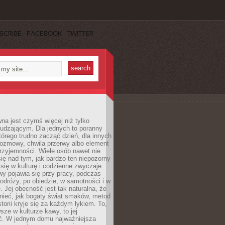
SCRIBE
FACEBOOK
TWITTER
a jest czymś więcej niż tylko
udzającym. Dla jednych to poranny
którego trudno zacząć dzień, dla innych
rozmowy, chwila przerwy albo element
rzyjemności. Wiele osób nawet nie
ię nad tym, jak bardzo ten niepozorny
 się w kulturę i codzienne zwyczaje.
wy pojawia się przy pracy, podczas
odróży, po obiedzie, w samotności i w
. Jej obecność jest tak naturalna, że
nieć, jak bogaty świat smaków, metod
storii kryje się za każdym łykiem. To,
sze w kulturze kawy, to jej
ć. W jednym domu najważniejsza