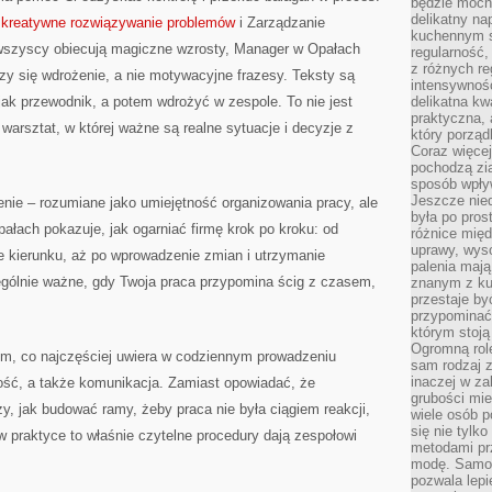
będzie mocn
delikatny na
i kreatywne rozwiązywanie problemów
i Zarządzanie
kuchennym st
 wszyscy obiecują magiczne wzrosty, Manager w Opałach
regularność,
z różnych re
czy się wdrożenie, a nie motywacyjne frazesy. Teksty są
intensywność
jak przewodnik, a potem wdrożyć w zespole. To nie jest
delikatna k
praktyczna, 
warsztat, w której ważne są realne sytuacje i decyzje z
który porząd
Coraz więcej
pochodzą zia
sposób wpły
Jeszcze nie
enie – rozumiane jako umiejętność organizowania pracy, ale
była po pros
ałach pokazuje, jak ogarniać firmę krok po kroku: od
różnice mię
uprawy, wyso
e kierunku, aż po wprowadzenie zmian i utrzymanie
palenia mają
zególnie ważne, gdy Twoja praca przypomina ścig z czasem,
znanym z kul
przestaje b
przypominać
którym stoją
Ogromną rol
tym, co najczęściej uwiera w codziennym prowadzeniu
sam rodzaj 
inaczej w za
ność, a także komunikacja. Zamiast opowiadać, że
grubości mie
zy, jak budować ramy, żeby praca nie była ciągiem reakcji,
wiele osób p
się nie tylk
praktyce to właśnie czytelne procedury dają zespołowi
metodami pr
modę. Samodz
pozwala lepi