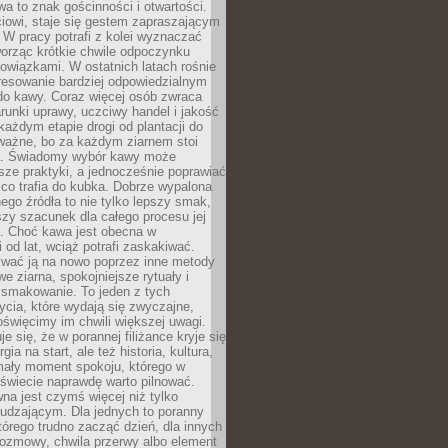
wa to znak gościnności i otwartości.
iowi, staje się gestem zapraszającym
W pracy potrafi z kolei wyznaczać
worząc krótkie chwile odpoczynku
owiązkami. W ostatnich latach rośnie
resowanie bardziej odpowiedzialnym
do kawy. Coraz więcej osób zwraca
unki uprawy, uczciwy handel i jakość
każdym etapie drogi od plantacji do
o ważne, bo za każdym ziarnem stoi
a. Świadomy wybór kawy może
sze praktyki, a jednocześnie poprawiać
 co trafia do kubka. Dobrze wypalona
go źródła to nie tylko lepszy smak,
szy szacunek dla całego procesu jej
. Choć kawa jest obecna w
 od lat, wciąż potrafi zaskakiwać.
wać ją na nowo poprzez inne metody
we ziarna, spokojniejsze rytuały i
 smakowanie. To jeden z tych
cia, które wydają się zwyczajne,
oświęcimy im chwili większej uwagi.
e się, że w porannej filiżance kryje się
rgia na start, ale też historia, kultura,
mały moment spokoju, którego w
świecie naprawdę warto pilnować.
a jest czymś więcej niż tylko
udzającym. Dla jednych to poranny
którego trudno zacząć dzień, dla innych
rozmowy, chwila przerwy albo element