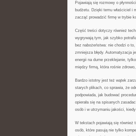
Pojawiają się rozmowy o płynności
budżetu. Dzięki temu właściciel i 
zacząć prowadzić firmę w trybie 
Część treści dotyczy również tech
wygrywają tym, jak szybko potraf
bez nabożeństwa: nie chodzi o to,
zmniejsza błędy. Automatyzacja je
energii na durne przeklejanie, tyl
między firmą, która rośnie zdrowo,
Bardzo istotny jest też wątek zar
starych plikach, co sprawia, że od
podpowiada, jak budować procedury
opierała się na spisanych zasada
osób i w utrzymaniu jakości, kiedy 
W tekstach pojawiają się również 
osób, które pasują nie tylko kompe