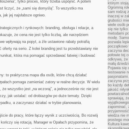
głoszenia”, tylko proces, który trzeba uspójnić. A potem
którym stoją
Ogromną rol
st liczyć, że „sami się domyślą”. To wszystko ma
sam rodzaj 
, jak jej najsłabsze ogniwo.
inaczej w za
grubości mie
wiele osób p
trategicznych i rynkowych: branding, obsługa i relacje, a
się nie tylk
metodami pr
azuje, że cena nie jest tylko liczbą, ale narzędziem
modę. Samodz
we wpływają na popyt, a źle ustawione rabaty potrafią
pozwala lepi
początkowo 
 oferty na serio. Z kolei branding jest tu przedstawiany nie
zaczyna dec
połowie tej 
komunikat, która ma pomagać sprzedawać łatwiej i budować
odkrywa, że 
małą dziedzi
Pojawia się
testowanie n
ony: to praktyczna mapa dla osób, które chcą działać
pasjonatami
zaczyna pr
Opałach pomaga zamieniać zatory w realne decyzje. W wielu
bo każdy det
 że wszystko jest „na wczoraj”, a jednocześnie nic nie jest
jakość młynk
powtarzalnoś
zy, jak ustalać: od drobiazgów po duże tematy. Dzięki
sprawiają, ż
wyjątkowego
ypadku, a zaczynasz działać w trybie planowania.
zapominać, ż
przyjemność
jście do pracy, które łączy wynik z uczciwością. Bo rozwój
wiedza nie m
prostego mo
o kończy się rotacją. Manager w Opałach przypomina, że
Kultura kaw
skomplikowan