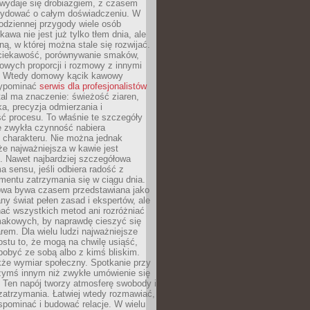
wydaje się drobiazgiem, z czasem
ydować o całym doświadczeniu. W
codziennej przygody wiele osób
kawa nie jest już tylko tłem dnia, ale
ną, w której można stale się rozwijać.
 ciekawość, porównywanie smaków,
owych proporcji i rozmowy z innymi
. Wtedy domowy kącik kawowy
zypominać
serwis dla profesjonalistów
al ma znaczenie: świeżość ziaren,
a, precyzja odmierzania i
ć procesu. To właśnie te szczegóły
e zwykła czynność nabiera
 charakteru. Nie można jednak
e najważniejsza w kawie jest
. Nawet najbardziej szczegółowa
a sensu, jeśli odbiera radość z
mentu zatrzymania się w ciągu dnia.
owa bywa czasem przedstawiana jako
y świat pełen zasad i ekspertów, ale
nać wszystkich metod ani rozróżniać
makowych, by naprawdę cieszyć się
em. Dla wielu ludzi najważniejsze
ostu to, że mogą na chwilę usiąść,
pobyć ze sobą albo z kimś bliskim.
że wymiar społeczny. Spotkanie przy
czymś innym niż zwykłe umówienie się
 Ten napój tworzy atmosferę swobody i
zatrzymania. Łatwiej wtedy rozmawiać,
spominać i budować relacje. W wielu