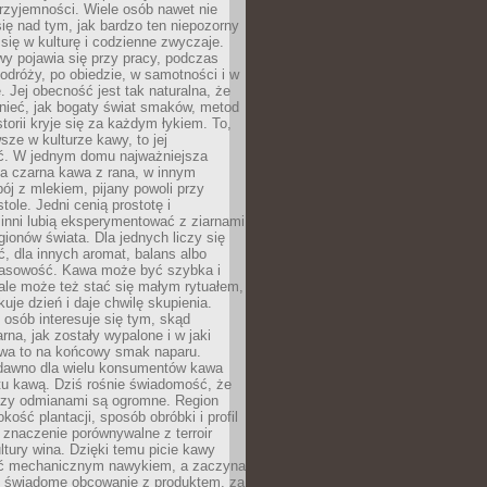
rzyjemności. Wiele osób nawet nie
ię nad tym, jak bardzo ten niepozorny
 się w kulturę i codzienne zwyczaje.
wy pojawia się przy pracy, podczas
odróży, po obiedzie, w samotności i w
. Jej obecność jest tak naturalna, że
nieć, jak bogaty świat smaków, metod
storii kryje się za każdym łykiem. To,
sze w kulturze kawy, to jej
ć. W jednym domu najważniejsza
a czarna kawa z rana, w innym
pój z mlekiem, pijany powoli przy
ole. Jedni cenią prostotę i
 inni lubią eksperymentować z ziarnami
gionów świata. Dla jednych liczy się
, dla innych aromat, balans albo
wasowość. Kawa może być szybka i
ale może też stać się małym rytuałem,
kuje dzień i daje chwilę skupienia.
 osób interesuje się tym, skąd
rna, jak zostały wypalone i w jaki
wa to na końcowy smak naparu.
dawno dla wielu konsumentów kawa
tu kawą. Dziś rośnie świadomość, że
dzy odmianami są ogromne. Region
kość plantacji, sposób obróbki i profil
 znaczenie porównywalne z terroir
tury wina. Dzięki temu picie kawy
yć mechanicznym nawykiem, a zaczyna
 świadome obcowanie z produktem, za