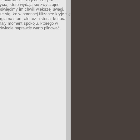
cia, które wydają się zwyczajne,
oświęcimy im chwili większej uwagi.
e się, że w porannej filiżance kryje się
rgia na start, ale też historia, kultura,
mały moment spokoju, którego w
świecie naprawdę warto pilnować.