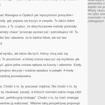
elementów ży
i.
dopóki nie p
Wtedy okazuj
nie tylko ene
wać Managera w Opałach jak repozytorium pomysłów i
rzemiosło i 
tedy, gdy pojawia się kryzys w zespole. To także dobre
zabieganym 
zrostu, a Ty czujesz, że dotychczasowe metody przestały
ięty chaos” przestaje wystarczać i potrzebujesz ról. Ta
ć bez udawania, że to będzie łatwe, ale też bez
ji.
d wyniku, ale także dla tych, którzy chcą stać się
 To przestrzeń, w której można nauczyć się myślenia: jak
zyń, gdzie jedna zmiana wpływa na koszty i odwrotnie. Kiedy
ejmujesz decyzje i rzadziej wpadasz w pułapki. A kiedy
 bardziej przewidywalna.
j. Chodzi o to, by pracować mądrzej. Nie chodzi o to, by
o, by zbudować zasady, w których normalni ludzie mogą robić
ieć „perfekcyjną strategię”. Chodzi o to, by mieć strategię
kwentnie ją realizować. Właśnie taką perspektywę proponuje