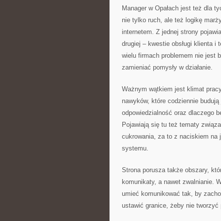
Manager w Opałach jest też dla ty
nie tylko ruch, ale też logikę mar
internetem. Z jednej strony pojaw
drugiej – kwestie obsługi klienta 
wielu firmach problemem nie jest
zamieniać pomysły w działanie.
Ważnym wątkiem jest klimat pracy 
nawyków, które codziennie budują
odpowiedzialność oraz dlaczego be
Pojawiają się tu też tematy zwią
cukrowania, za to z naciskiem na 
systemu.
Strona porusza także obszary, które
komunikaty, a nawet zwalnianie. 
umieć komunikować tak, by zacho
ustawić granice, żeby nie tworzyć 