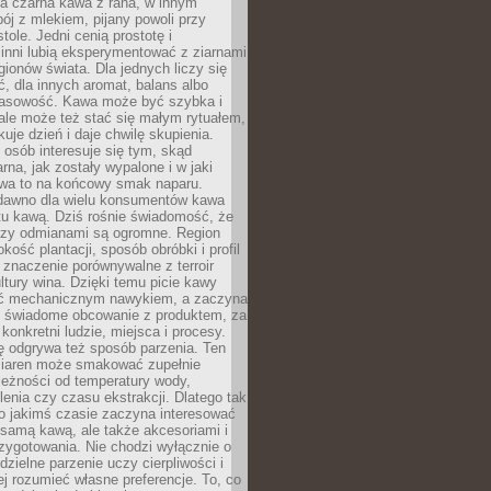
a czarna kawa z rana, w innym
pój z mlekiem, pijany powoli przy
ole. Jedni cenią prostotę i
 inni lubią eksperymentować z ziarnami
gionów świata. Dla jednych liczy się
, dla innych aromat, balans albo
wasowość. Kawa może być szybka i
ale może też stać się małym rytuałem,
kuje dzień i daje chwilę skupienia.
 osób interesuje się tym, skąd
rna, jak zostały wypalone i w jaki
wa to na końcowy smak naparu.
dawno dla wielu konsumentów kawa
tu kawą. Dziś rośnie świadomość, że
dzy odmianami są ogromne. Region
kość plantacji, sposób obróbki i profil
 znaczenie porównywalne z terroir
tury wina. Dzięki temu picie kawy
yć mechanicznym nawykiem, a zaczyna
 świadome obcowanie z produktem, za
 konkretni ludzie, miejsca i procesy.
ę odgrywa też sposób parzenia. Ten
ziaren może smakować zupełnie
leżności od temperatury wody,
lenia czy czasu ekstrakcji. Dlatego tak
o jakimś czasie zaczyna interesować
o samą kawą, ale także akcesoriami i
zygotowania. Nie chodzi wyłącznie o
ielne parzenie uczy cierpliwości i
ej rozumieć własne preferencje. To, co