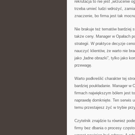
rekrutacja to nie jest „wrzucenie o
trzeba umieć ludzi wdrożyć, zamia
znaczenie, bo firma jest tak mocna
Nie brakuje też tematów bardziej s
także ceny. Manager w Opałach pok
strategii. W praktyce decyzje ceno
nauczyć klientów, że warto nie brać
jako „ładne obrazki”, tylko jako 
przewagę.
Warto podkreślić charakter tej str
bardziej poukładanie. Manager w 
firmach największym bólem jest to,
naprawdę domknięte. Ten serwis uc
temu przestajesz żyć w trybie prz
Czytelnik znajdzie tu również pode
firmy bez dbania o procesy częst