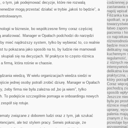
, o tym, jak podejmować decyzje, które nie rozwalą
codziennej p
zastanawia s
menedżer mogą przestać działać w trybie „jakoś to będzie”, a
napój wpisał
Filiżanka ka
kontrolowanym.
spotkań, w p
towarzystwie
łatwo zapom
nologii w biznesie, bo współczesne firmy coraz częściej
parzenia i hi
ią analizować. Manager w Opałach podchodzi do narzędzi
co najciekaw
różnorodnoś
 by mieć najdroższy system, tylko by wybierać to, co realnie
będzie mocn
st tu pokazana jako sposób na to, by ludzie nie marnowali
delikatny na
kuchennym st
ko skupiali się na decyzjach. W praktyce to często różnica
regularność,
z różnych re
 a firmą, która rośnie w chaosie.
intensywność
delikatna k
praktyczna, 
ządzania wiedzą. W wielu organizacjach wiedza siedzi w
który porząd
ejście jednej osoby potrafi zrobić dziurę. Manager w Opałach
Coraz więcej
pochodzą zia
, żeby firma nie była zależna od „bo ja wiem”, tylko
sposób wpły
ch. To podejście szczególnie pomaga w onboardingu nowych
Jeszcze nie
była po pros
zespół się rotuje.
różnice mię
uprawy, wyso
palenia mają
tematy związane z doborem ludzi oraz z tym, jak szukać
znanym z kul
tencjami, ale też stylem pracy. Serwis pokazuje, że
przestaje b
przypominać