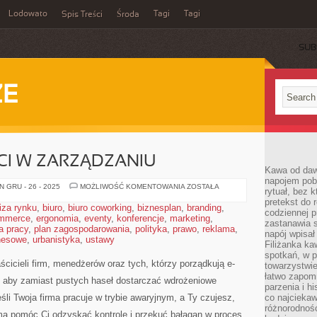
Lodowato
Tagi
Tagi
Spis Treści
Środa
SUB
ZE
CI W ZARZĄDZANIU
Kawa od dawn
napojem pob
ETYKA
 GRU - 26 - 2025
MOŻLIWOŚĆ KOMENTOWANIA
ZOSTAŁA
rytuał, bez 
I
pretekst do 
WARTOŚCI
iza rynku
,
biuro
,
biuro coworking
,
biznesplan
,
branding
,
W
codziennej p
mmerce
,
ergonomia
,
eventy
,
konferencje
,
marketing
ZARZĄDZANIU
,
zastanawia s
a pracy
,
plan zagospodarowania
,
polityka
,
prawo
,
reklama
,
napój wpisał
znesowe
,
urbanistyka
,
ustawy
Filiżanka ka
spotkań, w p
ścicieli firm, menedżerów oraz tych, którzy porządkują e-
towarzystwie
łatwo zapom
o, aby zamiast pustych haseł dostarczać wdrożeniowe
parzenia i hi
śli Twoja firma pracuje w trybie awaryjnym, a Ty czujesz,
co najciekaw
różnorodnoś
 ma pomóc Ci odzyskać kontrolę i przekuć bałagan w proces.