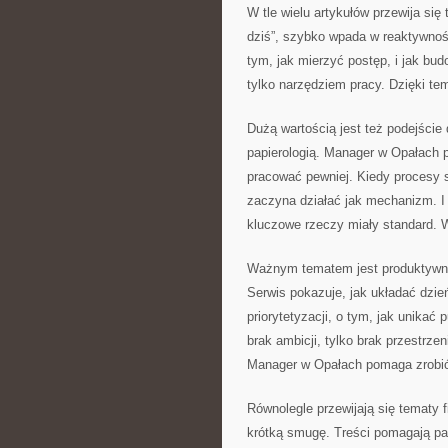
W tle wielu artykułów przewija się 
dziś”, szybko wpada w reaktywność
tym, jak mierzyć postęp, i jak b
tylko narzędziem pracy. Dzięki te
Dużą wartością jest też podejście
papierologią. Manager w Opałach p
pracować pewniej. Kiedy procesy s
zaczyna działać jak mechanizm. I 
kluczowe rzeczy miały standard. 
Ważnym tematem jest produktywność
Serwis pokazuje, jak układać dzień
priorytetyzacji, o tym, jak unikać
brak ambicji, tylko brak przestrze
Manager w Opałach pomaga zrobić
Równolegle przewijają się tematy 
krótką smugę. Treści pomagają patr