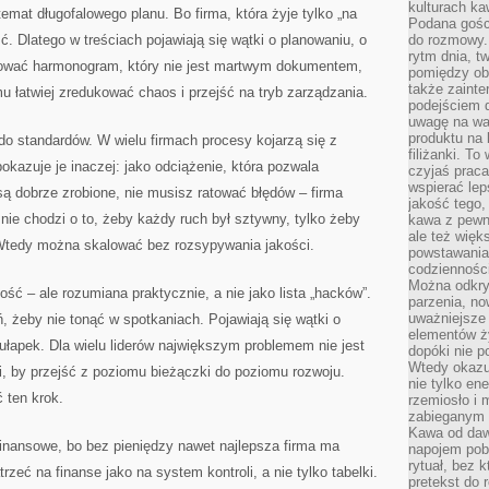
kulturach ka
temat długofalowego planu. Bo firma, która żyje tylko „na
Podana gośc
. Dlatego w treściach pojawiają się wątki o planowaniu, o
do rozmowy. 
rytm dnia, t
udować harmonogram, który nie jest martwym dokumentem,
pomiędzy ob
także zainte
mu łatwiej zredukować chaos i przejść na tryb zarządzania.
podejściem 
uwagę na war
produktu na 
 do standardów. W wielu firmach procesy kojarzą się z
filiżanki. T
okazuje je inaczej: jako odciążenie, która pozwala
czyjaś prac
wspierać lep
ą dobrze zrobione, nie musisz ratować błędów – firma
jakość tego,
nie chodzi o to, żeby każdy ruch był sztywny, tylko żeby
kawa z pewne
ale też więk
Wtedy można skalować bez rozsypywania jakości.
powstawania
codzienności
Można odkry
 – ale rozumiana praktycznie, a nie jako lista „hacków”.
parzenia, no
uważniejsze
, żeby nie tonąć w spotkaniach. Pojawiają się wątki o
elementów ży
 pułapek. Dla wielu liderów największym problemem nie jest
dopóki nie p
Wtedy okazuj
ni, by przejść z poziomu bieżączki do poziomu rozwoju.
nie tylko ene
 ten krok.
rzemiosło i 
zabieganym 
Kawa od dawn
finansowe, bo bez pieniędzy nawet najlepsza firma ma
napojem pob
rytuał, bez 
zeć na finanse jako na system kontroli, a nie tylko tabelki.
pretekst do 