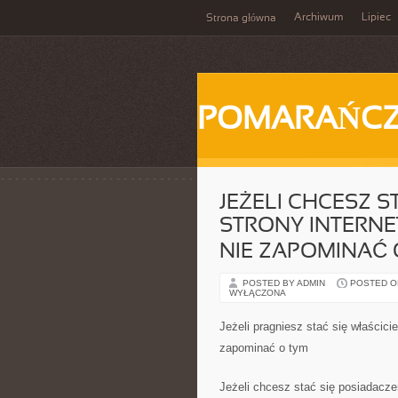
Archiwum
Lipiec
Strona główna
POMARAŃC
JEŻELI CHCESZ 
STRONY INTERNE
NIE ZAPOMINAĆ 
POSTED BY ADMIN
POSTED ON 
WYŁĄCZONA
Jeżeli pragniesz stać się właścici
zapominać o tym
Jeżeli chcesz stać się posiadacze