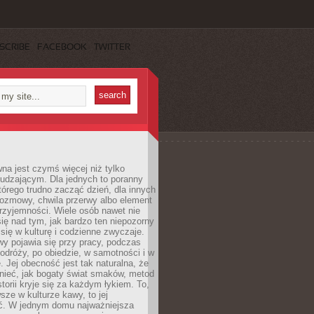
SCRIBE
FACEBOOK
TWITTER
a jest czymś więcej niż tylko
udzającym. Dla jednych to poranny
którego trudno zacząć dzień, dla innych
rozmowy, chwila przerwy albo element
rzyjemności. Wiele osób nawet nie
ię nad tym, jak bardzo ten niepozorny
 się w kulturę i codzienne zwyczaje.
wy pojawia się przy pracy, podczas
odróży, po obiedzie, w samotności i w
. Jej obecność jest tak naturalna, że
nieć, jak bogaty świat smaków, metod
storii kryje się za każdym łykiem. To,
sze w kulturze kawy, to jej
ć. W jednym domu najważniejsza