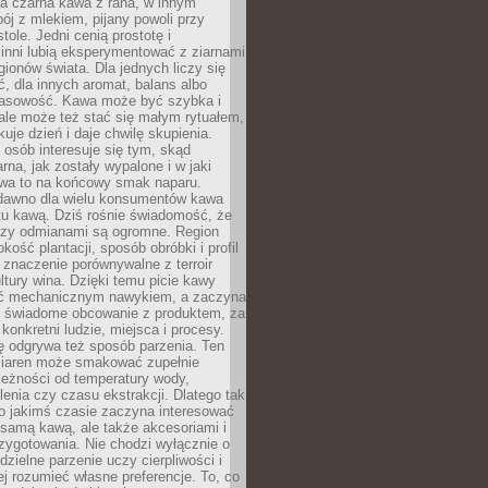
a czarna kawa z rana, w innym
pój z mlekiem, pijany powoli przy
ole. Jedni cenią prostotę i
 inni lubią eksperymentować z ziarnami
gionów świata. Dla jednych liczy się
, dla innych aromat, balans albo
wasowość. Kawa może być szybka i
ale może też stać się małym rytuałem,
kuje dzień i daje chwilę skupienia.
 osób interesuje się tym, skąd
rna, jak zostały wypalone i w jaki
wa to na końcowy smak naparu.
dawno dla wielu konsumentów kawa
tu kawą. Dziś rośnie świadomość, że
dzy odmianami są ogromne. Region
kość plantacji, sposób obróbki i profil
 znaczenie porównywalne z terroir
tury wina. Dzięki temu picie kawy
yć mechanicznym nawykiem, a zaczyna
 świadome obcowanie z produktem, za
 konkretni ludzie, miejsca i procesy.
ę odgrywa też sposób parzenia. Ten
ziaren może smakować zupełnie
leżności od temperatury wody,
lenia czy czasu ekstrakcji. Dlatego tak
o jakimś czasie zaczyna interesować
o samą kawą, ale także akcesoriami i
zygotowania. Nie chodzi wyłącznie o
ielne parzenie uczy cierpliwości i
ej rozumieć własne preferencje. To, co