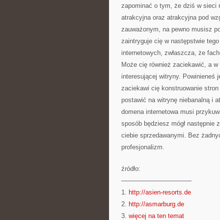
zapominać o tym, że dziś w sieci
atrakcyjna oraz atrakcyjna pod w
zauważonym, na pewno musisz pos
zaintryguje cię w następstwie tego
internetowych, zwłaszcza, że fac
Może cię również zaciekawić, a w 
interesującej witryny. Powinieneś
zaciekawi cię konstruowanie stron
postawić na witrynę niebanalną i 
domena internetowa musi przykuwa
sposób będziesz mógł następnie z
ciebie sprzedawanymi. Bez żadny
profesjonalizm.
źródło:
———————————
1.
http://asien-resorts.de
2.
http://asmarburg.de
3.
więcej na ten temat