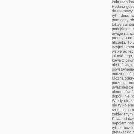
kulturach ka
Podana gośc
do rozmowy. 
rytm dnia, t
pomiędzy ob
także zainte
podejściem 
uwagę na war
produktu na 
filiżanki. T
czyjaś prac
wspierać lep
jakość tego,
kawa z pewne
ale też więk
powstawania
codzienności
Można odkry
parzenia, no
uważniejsze
elementów ży
dopóki nie p
Wtedy okazuj
nie tylko ene
rzemiosło i 
zabieganym 
Kawa od dawn
napojem pob
rytuał, bez 
pretekst do 