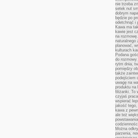
nie trzeba z
setek nut s
dobrym napar
będzie po pr
odetchnąć i 
Kawa ma tak
kawie jest 
na rozmowę.
naturalnego 
planować, w
kulturach ka
Podana gośc
do rozmowy. 
rytm dnia, t
pomiędzy ob
także zainte
podejściem 
uwagę na war
produktu na 
filiżanki. T
czyjaś prac
wspierać lep
jakość tego,
kawa z pewne
ale też więk
powstawania
codzienności
Można odkry
parzenia, no
uważniejsze