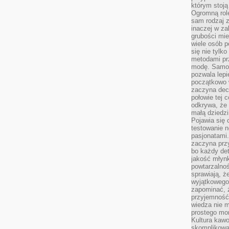
którym stoją
Ogromną rol
sam rodzaj 
inaczej w za
grubości mie
wiele osób p
się nie tylk
metodami pr
modę. Samodz
pozwala lepi
początkowo 
zaczyna dec
połowie tej 
odkrywa, że 
małą dziedzi
Pojawia się
testowanie n
pasjonatami
zaczyna pr
bo każdy det
jakość młynk
powtarzalnoś
sprawiają, ż
wyjątkowego
zapominać, ż
przyjemność
wiedza nie m
prostego mo
Kultura kaw
skomplikowan