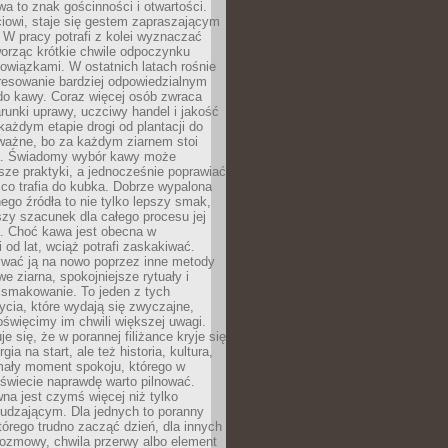
wa to znak gościnności i otwartości.
iowi, staje się gestem zapraszającym
W pracy potrafi z kolei wyznaczać
worząc krótkie chwile odpoczynku
owiązkami. W ostatnich latach rośnie
resowanie bardziej odpowiedzialnym
do kawy. Coraz więcej osób zwraca
unki uprawy, uczciwy handel i jakość
każdym etapie drogi od plantacji do
o ważne, bo za każdym ziarnem stoi
a. Świadomy wybór kawy może
sze praktyki, a jednocześnie poprawiać
 co trafia do kubka. Dobrze wypalona
go źródła to nie tylko lepszy smak,
szy szacunek dla całego procesu jej
. Choć kawa jest obecna w
 od lat, wciąż potrafi zaskakiwać.
wać ją na nowo poprzez inne metody
we ziarna, spokojniejsze rytuały i
 smakowanie. To jeden z tych
cia, które wydają się zwyczajne,
oświęcimy im chwili większej uwagi.
e się, że w porannej filiżance kryje się
rgia na start, ale też historia, kultura,
mały moment spokoju, którego w
świecie naprawdę warto pilnować.
a jest czymś więcej niż tylko
udzającym. Dla jednych to poranny
którego trudno zacząć dzień, dla innych
rozmowy, chwila przerwy albo element