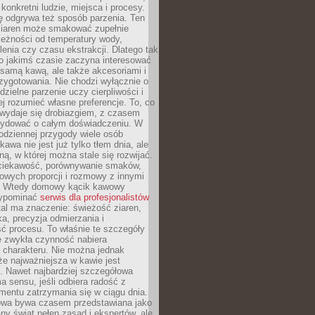
 konkretni ludzie, miejsca i procesy.
ę odgrywa też sposób parzenia. Ten
ziaren może smakować zupełnie
leżności od temperatury wody,
lenia czy czasu ekstrakcji. Dlatego tak
o jakimś czasie zaczyna interesować
o samą kawą, ale także akcesoriami i
zygotowania. Nie chodzi wyłącznie o
ielne parzenie uczy cierpliwości i
ej rozumieć własne preferencje. To, co
wydaje się drobiazgiem, z czasem
ydować o całym doświadczeniu. W
codziennej przygody wiele osób
kawa nie jest już tylko tłem dnia, ale
ną, w której można stale się rozwijać.
 ciekawość, porównywanie smaków,
owych proporcji i rozmowy z innymi
. Wtedy domowy kącik kawowy
zypominać
serwis dla profesjonalistów
al ma znaczenie: świeżość ziaren,
a, precyzja odmierzania i
ć procesu. To właśnie te szczegóły
e zwykła czynność nabiera
 charakteru. Nie można jednak
e najważniejsza w kawie jest
. Nawet najbardziej szczegółowa
a sensu, jeśli odbiera radość z
mentu zatrzymania się w ciągu dnia.
owa bywa czasem przedstawiana jako
y świat pełen zasad i ekspertów, ale