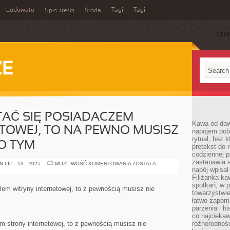
Lodowato
Tagi
Tagi
Spis Treści
Środa
SUB
ZE
STAĆ SIĘ POSIADACZEM
Kawa od dawn
TOWEJ, TO NA PEWNO MUSISZ
napojem pob
rytuał, bez 
O TYM
pretekst do 
codziennej p
zastanawia s
JEŻELI
LIP - 13 - 2025
MOŻLIWOŚĆ KOMENTOWANIA
ZOSTAŁA
CHCESZ
napój wpisał
STAĆ
Filiżanka ka
SIĘ
spotkań, w p
POSIADACZEM
elem witryny internetowej, to z pewnością musisz nie
STRONY
towarzystwie
INTERNETOWEJ,
łatwo zapom
TO
parzenia i hi
NA
PEWNO
co najciekaw
MUSISZ
m strony internetowej, to z pewnością musisz nie
różnorodnoś
NIE