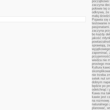
początkowo 
zaczyna dec
połowie tej 
odkrywa, że 
małą dziedzi
Pojawia się
testowanie n
pasjonatami
zaczyna pr
bo każdy det
jakość młynk
powtarzalnoś
sprawiają, ż
wyjątkowego
zapominać, ż
przyjemność
wiedza nie m
prostego mo
Kultura kaw
skomplikowan
nie trzeba z
setek nut s
dobrym napar
będzie po pr
odetchnąć i 
Kawa ma tak
kawie jest 
na rozmowę.
naturalnego 
planować, w