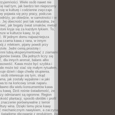
rzyjemności. Wiele osób nawet nie
ię nad tym, jak bardzo ten niepozorny
 się w kulturę i codzienne zwyczaje.
wy pojawia się przy pracy, podczas
odróży, po obiedzie, w samotności i w
. Jej obecność jest tak naturalna, że
nieć, jak bogaty świat smaków, metod
storii kryje się za każdym łykiem. To,
sze w kulturze kawy, to jej
ć. W jednym domu najważniejsza
a czarna kawa z rana, w innym
pój z mlekiem, pijany powoli przy
ole. Jedni cenią prostotę i
 inni lubią eksperymentować z ziarnami
gionów świata. Dla jednych liczy się
, dla innych aromat, balans albo
wasowość. Kawa może być szybka i
ale może też stać się małym rytuałem,
kuje dzień i daje chwilę skupienia.
 osób interesuje się tym, skąd
rna, jak zostały wypalone i w jaki
wa to na końcowy smak naparu.
dawno dla wielu konsumentów kawa
tu kawą. Dziś rośnie świadomość, że
dzy odmianami są ogromne. Region
kość plantacji, sposób obróbki i profil
 znaczenie porównywalne z terroir
tury wina. Dzięki temu picie kawy
yć mechanicznym nawykiem, a zaczyna
 świadome obcowanie z produktem, za