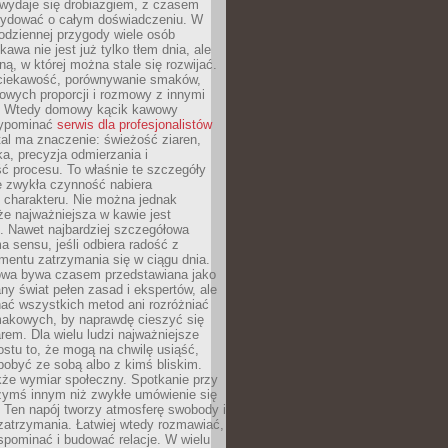
wydaje się drobiazgiem, z czasem
ydować o całym doświadczeniu. W
codziennej przygody wiele osób
kawa nie jest już tylko tłem dnia, ale
ną, w której można stale się rozwijać.
 ciekawość, porównywanie smaków,
owych proporcji i rozmowy z innymi
. Wtedy domowy kącik kawowy
zypominać
serwis dla profesjonalistów
al ma znaczenie: świeżość ziaren,
a, precyzja odmierzania i
ć procesu. To właśnie te szczegóły
e zwykła czynność nabiera
 charakteru. Nie można jednak
e najważniejsza w kawie jest
. Nawet najbardziej szczegółowa
a sensu, jeśli odbiera radość z
mentu zatrzymania się w ciągu dnia.
owa bywa czasem przedstawiana jako
y świat pełen zasad i ekspertów, ale
nać wszystkich metod ani rozróżniać
makowych, by naprawdę cieszyć się
em. Dla wielu ludzi najważniejsze
ostu to, że mogą na chwilę usiąść,
pobyć ze sobą albo z kimś bliskim.
że wymiar społeczny. Spotkanie przy
czymś innym niż zwykłe umówienie się
 Ten napój tworzy atmosferę swobody i
zatrzymania. Łatwiej wtedy rozmawiać,
spominać i budować relacje. W wielu