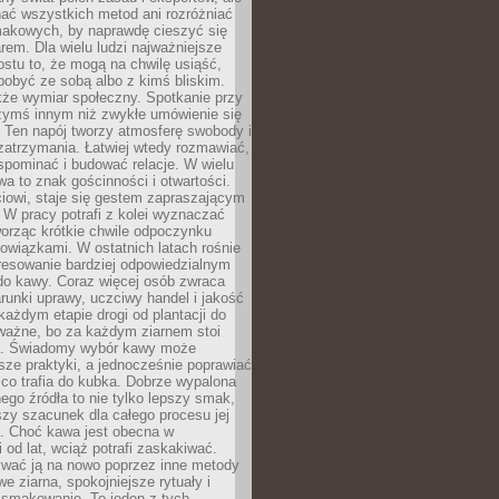
nać wszystkich metod ani rozróżniać
makowych, by naprawdę cieszyć się
em. Dla wielu ludzi najważniejsze
ostu to, że mogą na chwilę usiąść,
pobyć ze sobą albo z kimś bliskim.
że wymiar społeczny. Spotkanie przy
czymś innym niż zwykłe umówienie się
 Ten napój tworzy atmosferę swobody i
zatrzymania. Łatwiej wtedy rozmawiać,
spominać i budować relacje. W wielu
wa to znak gościnności i otwartości.
iowi, staje się gestem zapraszającym
W pracy potrafi z kolei wyznaczać
worząc krótkie chwile odpoczynku
owiązkami. W ostatnich latach rośnie
resowanie bardziej odpowiedzialnym
do kawy. Coraz więcej osób zwraca
unki uprawy, uczciwy handel i jakość
każdym etapie drogi od plantacji do
o ważne, bo za każdym ziarnem stoi
a. Świadomy wybór kawy może
sze praktyki, a jednocześnie poprawiać
 co trafia do kubka. Dobrze wypalona
go źródła to nie tylko lepszy smak,
szy szacunek dla całego procesu jej
. Choć kawa jest obecna w
 od lat, wciąż potrafi zaskakiwać.
wać ją na nowo poprzez inne metody
we ziarna, spokojniejsze rytuały i
 smakowanie. To jeden z tych