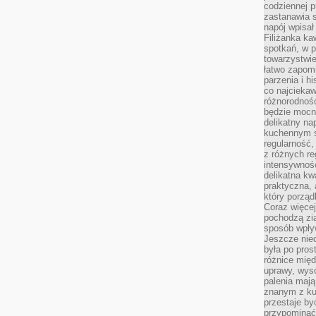
codziennej p
zastanawia s
napój wpisał
Filiżanka ka
spotkań, w p
towarzystwie
łatwo zapom
parzenia i hi
co najciekaw
różnorodnoś
będzie mocn
delikatny na
kuchennym st
regularność,
z różnych re
intensywność
delikatna k
praktyczna, 
który porząd
Coraz więcej
pochodzą zia
sposób wpły
Jeszcze nie
była po pros
różnice mię
uprawy, wyso
palenia mają
znanym z kul
przestaje b
przypominać