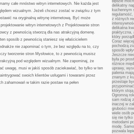
będzie mocn
ZAPOMINAĆ
 mamy całe mnóstwo witryn internetowych. Nie każda jest
O
delikatny na
TYM
kuchennym st
zględem wizualnym. Jeżeli chcesz zostać w związku z tym
regularność,
tawić na oryginalną witrynę internetową. Być może
z różnych re
intensywność
 projektowanie witryn internetowych z Projektowanie stron
delikatna k
howcy z pewnością stworzą dla nas atrakcyjną domenę.
praktyczna, 
który porząd
ten sposób z pewnością staniesz się właścicielem
Coraz więcej
pochodzą zia
 jednakże nie zapominać o tym, że bez względu na to, czy
sposób wpły
 czy tworzenie stron Mysłowice, to z pewnością musisz
Jeszcze nie
była po pros
atrakcyjną pod względem wizualnym. Nie zapominaj, że
różnice mię
ć uwagę, musi w jakiś sposób zaciekawiać, bo tylko w ten
uprawy, wyso
palenia mają
aintrygować swoich klientów usługami i towarami przez
znanym z kul
przestaje b
ch zahamowań w takim razie postaw na pełen
przypominać
którym stoją
Ogromną rol
sam rodzaj 
inaczej w za
grubości mie
wiele osób p
się nie tylk
metodami pr
modę. Samodz
pozwala lepi