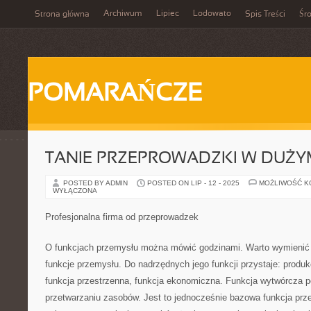
Archiwum
Lipiec
Lodowato
Strona główna
Spis Treści
Śr
POMARAŃCZE
TANIE PRZEPROWADZKI W DUŻYM
POSTED BY ADMIN
POSTED ON LIP - 12 - 2025
MOŻLIWOŚĆ 
WYŁĄCZONA
Profesjonalna firma od przeprowadzek
O funkcjach przemysłu można mówić godzinami. Warto wymienić
funkcje przemysłu. Do nadrzędnych jego funkcji przystaje: produk
funkcja przestrzenna, funkcja ekonomiczna. Funkcja wytwórcza 
przetwarzaniu zasobów. Jest to jednocześnie bazowa funkcja prz