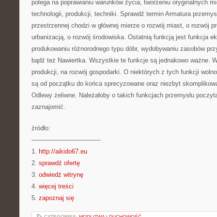
polega na poprawianiu warunków życia, tworzeniu oryginalnych mi
technologii, produkcji, techniki. Sprawdź termin Armatura przemys
przestrzennej chodzi w głównej mierze o rozwój miast, o rozwój 
urbanizacją, o rozwój środowiska. Ostatnią funkcją jest funkcja 
produkowaniu różnorodnego typu dóbr, wydobywaniu zasobów przy
bądź też Nawiertka. Wszystkie te funkcje są jednakowo ważne. W
produkcji, na rozwój gospodarki. O niektórych z tych funkcji wol
są od początku do końca sprecyzowane oraz niezbyt skomplikowa
Odlewy żeliwne. Należałoby o takich funkcjach przemysłu poczyta
zaznajomić.
źródło:
———————————
1.
http://aikido67.eu
2.
sprawdź ofertę
3.
odwiedź witrynę
4.
więcej treści
5.
zapoznaj się
CATEGORIES:
MODLITWA I DUCHOWOŚĆ